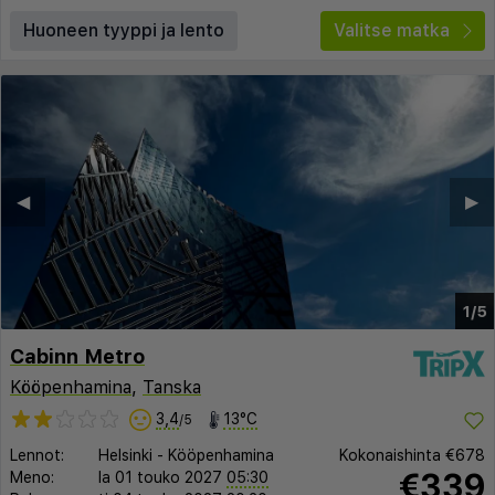
Huoneen tyyppi ja lento
Valitse matka
◀︎
▶︎
1/5
Cabinn Metro
Kööpenhamina
,
Tanska
3,4
13°C
/5
Lennot:
Helsinki
-
Kööpenhamina
Kokonaishinta
€678
€339
Meno:
la 01 touko 2027
05:30