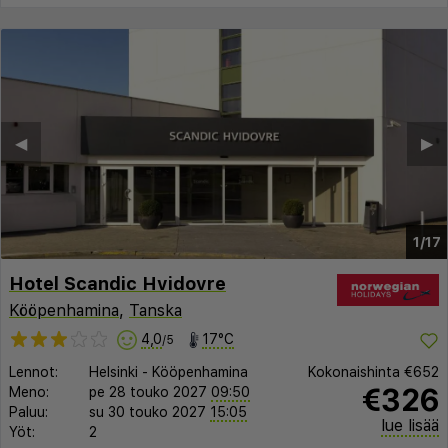
◀︎
▶︎
1/17
Hotel Scandic Hvidovre
Kööpenhamina
,
Tanska
4,0
17°C
/5
Lennot:
Helsinki
-
Kööpenhamina
Kokonaishinta
€652
€326
Meno:
pe 28 touko 2027
09:50
Paluu:
su 30 touko 2027
15:05
lue lisää
Yöt:
2