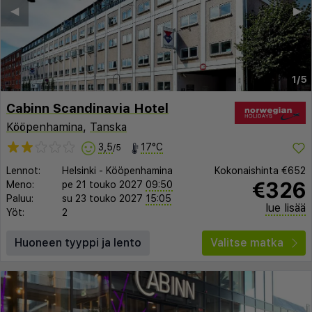
◀︎
▶︎
1/5
Cabinn Scandinavia Hotel
Kööpenhamina
,
Tanska
3,5
17°C
/5
Lennot:
Helsinki
-
Kööpenhamina
Kokonaishinta
€652
€326
Meno:
pe 21 touko 2027
09:50
Paluu:
su 23 touko 2027
15:05
lue lisää
Yöt:
2
Huoneen tyyppi ja lento
Valitse matka