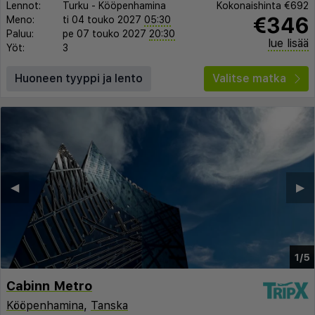
Lennot:
Turku
-
Kööpenhamina
Kokonaishinta
€692
€346
Meno:
ti 04 touko 2027
05:30
Paluu:
pe 07 touko 2027
20:30
lue lisää
Yöt:
3
Huoneen tyyppi ja lento
Valitse matka
◀︎
▶︎
1/5
Cabinn Metro
Kööpenhamina
,
Tanska