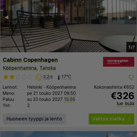
◀︎
▶︎
1/7
Cabinn Copenhagen
Kööpenhamina
,
Tanska
3,2
17°C
/5
Lennot:
Helsinki
-
Kööpenhamina
Kokonaishinta
€652
€326
Meno:
pe 21 touko 2027
09:50
Paluu:
su 23 touko 2027
15:05
lue lisää
Yöt:
2
Huoneen tyyppi ja lento
Valitse matka