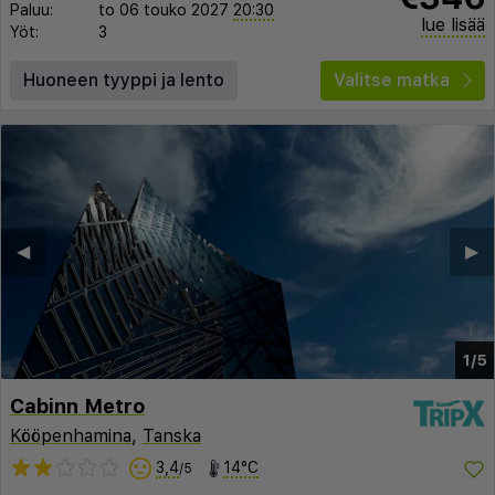
Paluu:
to 06 touko 2027
20:30
lue lisää
Yöt:
3
Huoneen tyyppi ja lento
Valitse matka
◀︎
▶︎
1/5
Cabinn Metro
Kööpenhamina
,
Tanska
3,4
14°C
/5