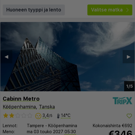
Huoneen tyyppi ja lento
Valitse matka
◀︎
▶︎
1/5
Cabinn Metro
Kööpenhamina
,
Tanska
3,4
14°C
/5
Lennot:
Tampere
-
Kööpenhamina
Kokonaishinta
€692
€346
Meno:
ma 03 touko 2027
05:30