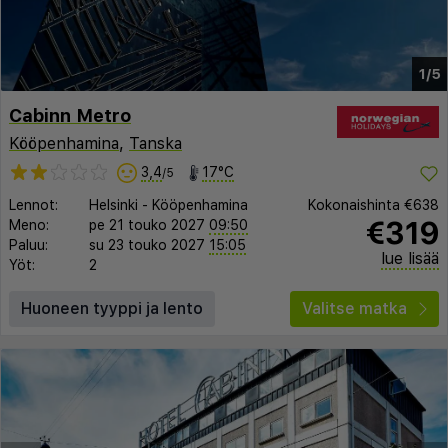
1/5
Cabinn Metro
Kööpenhamina
,
Tanska
3,4
17°C
/5
Lennot:
Helsinki
-
Kööpenhamina
Kokonaishinta
€638
€319
Meno:
pe 21 touko 2027
09:50
Paluu:
su 23 touko 2027
15:05
lue lisää
Yöt:
2
Huoneen tyyppi ja lento
Valitse matka