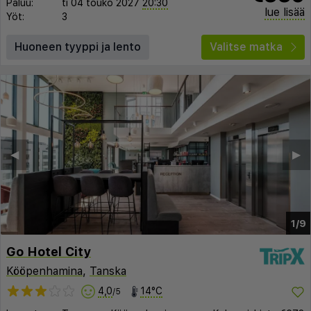
Paluu:
ti 04 touko 2027
20:30
lue lisää
Yöt:
3
Huoneen tyyppi ja lento
Valitse matka
◀︎
▶︎
1/9
Go Hotel City
Kööpenhamina
,
Tanska
4,0
14°C
/5