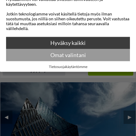
käytettävyyteen.
Cabinn Metro
Jotkin teknologiamme voivat käsitellä tietoja myös ilman
suostumusta, jos niillä on siihen oikeutettu peruste. Voit vastustaa
Kööpenhamina
,
Tanska
tätä tai muuttaa asetuksiasi milloin tahansa seuraavalla
välilehdellä.
3,4
15°C
/5
Lennot:
Helsinki
-
Kööpenhamina
Kokonaishinta
€678
Hyväksy kaikki
€339
Meno:
ke 12 touko 2027
05:30
Paluu:
la 15 touko 2027
20:30
Omat valintani
lue lisää
Yöt:
3
Tietosuojakäytäntömme
Huoneen tyyppi ja lento
Valitse matka
◀︎
▶︎