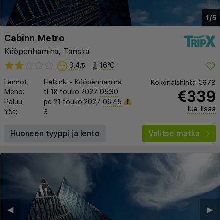
1/5
Cabinn Metro
Kööpenhamina
,
Tanska
3,4
16°C
/5
Lennot:
Helsinki
-
Kööpenhamina
Kokonaishinta
€678
€339
Meno:
ti 18 touko 2027
05:30
Paluu:
pe 21 touko 2027
06:45
lue lisää
Yöt:
3
Huoneen tyyppi ja lento
Valitse matka
◀︎
▶︎