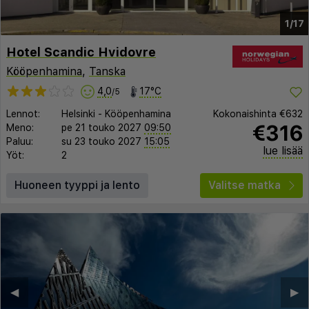
1/17
Hotel Scandic Hvidovre
Kööpenhamina
,
Tanska
4,0
17°C
/5
Lennot:
Helsinki
-
Kööpenhamina
Kokonaishinta
€632
€316
Meno:
pe 21 touko 2027
09:50
Paluu:
su 23 touko 2027
15:05
lue lisää
Yöt:
2
Huoneen tyyppi ja lento
Valitse matka
◀︎
▶︎