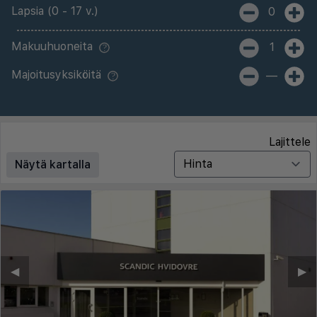
Lapsia (0 - 17 v.)
0
Makuuhuoneita
1
Majoitusyksiköitä
—
Lajittele
Näytä kartalla
◀︎
▶︎