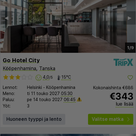
◀︎
▶︎
1/9
Go Hotel City
Kööpenhamina
,
Tanska
4,0
15°C
/5
Lennot:
Helsinki
-
Kööpenhamina
Kokonaishinta
€686
€343
Meno:
ti 11 touko 2027
05:30
Paluu:
pe 14 touko 2027
06:45
lue lisää
Yöt:
3
Huoneen tyyppi ja lento
Valitse matka