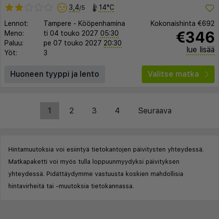
3,4
14°C
/5
Lennot:
Tampere
-
Kööpenhamina
Kokonaishinta
€692
€346
Meno:
ti 04 touko 2027
05:30
Paluu:
pe 07 touko 2027
20:30
lue lisää
Yöt:
3
Huoneen tyyppi ja lento
Valitse matka
1
2
3
4
Seuraava
Hintamuutoksia voi esiintyä tietokantojen päivitysten yhteydessä.
Matkapaketti voi myös tulla loppuunmyydyksi päivityksen
yhteydessä. Pidättäydymme vastuusta koskien mahdollisia
hintavirheitä tai -muutoksia tietokannassa.