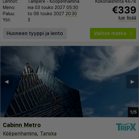
Lennot:
Tampere
-
Kööpenhamina
Kokonaishinta
€678
€339
Meno:
ma 03 touko 2027
05:30
Paluu:
to 06 touko 2027
20:30
lue lisää
Yöt:
3
Huoneen tyyppi ja lento
Valitse matka
◀︎
▶︎
1/5
Cabinn Metro
Kööpenhamina
,
Tanska