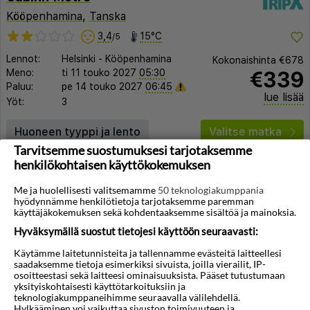
Kööpenhamina
,
Tanska
3,4
15°C
/5
Lennot:
Helsinki
-
Kööpenhamina
Kokonaishinta
€678
€339
Meno:
ti 11 touko 2027
05:30
Paluu:
pe 14 touko 2027
06:45
lue lisää
Yöt:
3
Huoneen tyyppi ja lento
Valitse matka
Tarvitsemme suostumuksesi tarjotaksemme
henkilökohtaisen käyttökokemuksen
Me ja huolellisesti valitsemamme
50 teknologiakumppania
hyödynnämme henkilötietoja tarjotaksemme paremman
käyttäjäkokemuksen sekä kohdentaaksemme sisältöä ja mainoksia.
Hyväksymällä suostut tietojesi käyttöön seuraavasti:
◀︎
▶︎
Käytämme laitetunnisteita ja tallennamme evästeitä laitteellesi
saadaksemme tietoja esimerkiksi sivuista, joilla vierailit, IP-
osoitteestasi sekä laitteesi ominaisuuksista. Pääset tutustumaan
yksityiskohtaisesti käyttötarkoituksiin ja
teknologiakumppaneihimme seuraavalla välilehdellä.
1/5
Hylkääminen voi vaikuttaa sivuston toimivuuteen ja