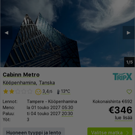
◀︎
▶︎
1/5
Cabinn Metro
Kööpenhamina
,
Tanska
3,4
13°C
/5
Lennot:
Tampere
-
Kööpenhamina
Kokonaishinta
€692
€346
Meno:
la 01 touko 2027
05:30
Paluu:
ti 04 touko 2027
20:30
lue lisää
Yöt:
3
Huoneen tyyppi ja lento
Valitse matka