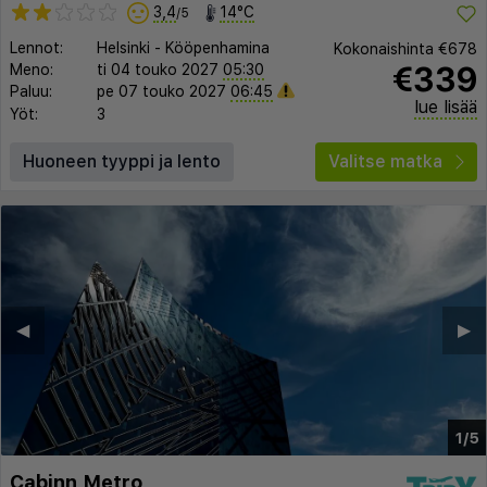
3,4
14°C
/5
Lennot:
Helsinki
-
Kööpenhamina
Kokonaishinta
€678
€339
Meno:
ti 04 touko 2027
05:30
Paluu:
pe 07 touko 2027
06:45
lue lisää
Yöt:
3
Huoneen tyyppi ja lento
Valitse matka
◀︎
▶︎
1/5
Cabinn Metro