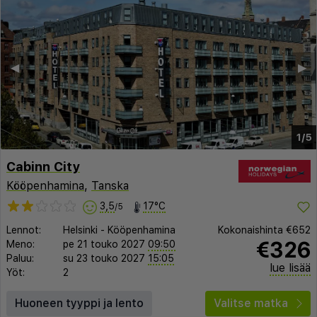
◀︎
▶︎
1/5
Cabinn City
Kööpenhamina
,
Tanska
3,5
17°C
/5
Lennot:
Helsinki
-
Kööpenhamina
Kokonaishinta
€652
€326
Meno:
pe 21 touko 2027
09:50
Paluu:
su 23 touko 2027
15:05
lue lisää
Yöt:
2
Huoneen tyyppi ja lento
Valitse matka