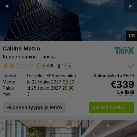
◀︎
▶︎
1/5
Cabinn Metro
Kööpenhamina
,
Tanska
3,4
17°C
/5
Lennot:
Helsinki
-
Kööpenhamina
Kokonaishinta
€678
€339
Meno:
la 22 touko 2027
05:30
Paluu:
ti 25 touko 2027
20:30
lue lisää
Yöt:
3
Huoneen tyyppi ja lento
Valitse matka