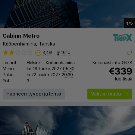
1/5
Cabinn Metro
Kööpenhamina
,
Tanska
3,4
16°C
/5
Lennot:
Helsinki
-
Kööpenhamina
Kokonaishinta
€678
€339
Meno:
ke 19 touko 2027
05:30
Paluu:
la 22 touko 2027
20:30
lue lisää
Yöt:
3
Huoneen tyyppi ja lento
Valitse matka