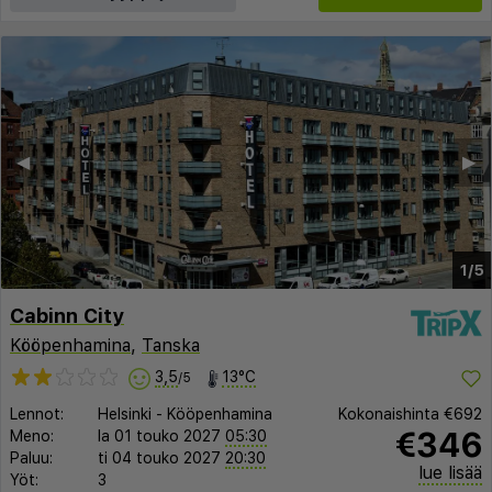
◀︎
▶︎
1/5
Cabinn City
Kööpenhamina
,
Tanska
3,5
13°C
/5
Lennot:
Helsinki
-
Kööpenhamina
Kokonaishinta
€692
€346
Meno:
la 01 touko 2027
05:30
Paluu:
ti 04 touko 2027
20:30
lue lisää
Yöt:
3