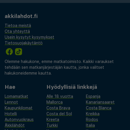
akkilahdot.fi
Tietoa meistä
Ota yhteyttä
Usein kysytyt kysymykset
Tietosuojakäytäntö
Olemme hakukone, emme matkatoimisto. Kaikki varaukset
tehdään sen matkanjärjestäjän kautta, jonka valitset
hakukoneidemme kautta.
Hae
Hyödyllisiä linkkejä
Lomamatkat
Alle 18 vuotta
Espanja
Lennot
Mallorca
Kanariansaaret
Kaupunkilomat
Costa Brava
Costa Blanca
Hotelli
Costa del Sol
Kreikka
Autonvuokraus
Kreeta
Rodos
Äkkilähdöt
Turkki
Italia