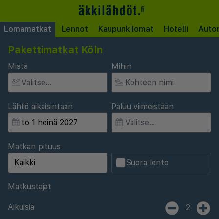
Lomamatkat
Lennot
Kaupunkilomat
Hotelli
Auto
Pakettimatkat Köln
Mistä
Mihin
Lähtö aikaisintaan
Paluu viimeistään
Matkan pituus
Suora lento
Matkustajat
Aikuisia
2