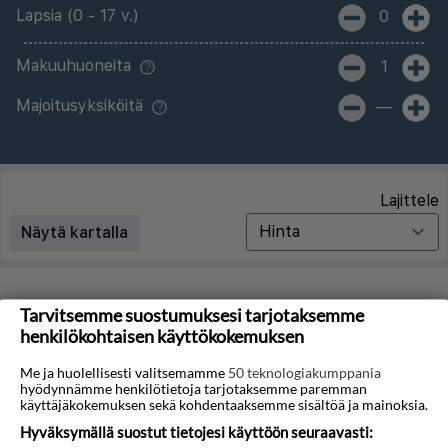
Lapsia (0 - 17 v.)
0
Makuuhuoneita
1
Majoitusyksiköitä
—
Lajittele
Näytä kartalla
Matkoja ei löytynyt
Tarvitsemme suostumuksesi tarjotaksemme
henkilökohtaisen käyttökokemuksen
Valitettavasti emme löydä hakuasi vastaavia matkoja.
Me ja huolellisesti valitsemamme
50 teknologiakumppania
hyödynnämme henkilötietoja tarjotaksemme paremman
Voit saada lisää tuloksia poistamalla alla olevat
käyttäjäkokemuksen sekä kohdentaaksemme sisältöä ja mainoksia.
suodattimet.
Hyväksymällä suostut tietojesi käyttöön seuraavasti: