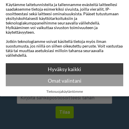
Käytämme laitetunnisteita ja tallennamme evästeitä laitteellesi
Mihin
1 sijainti
saadaksemme tietoja esimerkiksi sivuista, joilla vierailit, IP-
osoitteestasi sekä laitteesi ominaisuuksista. Pääset tutustumaan
Lähtö aikaisintaan
2027-07-01
yksityiskohtaisesti käyttötarkoituksiin ja
teknologiakumppaneihimme seuraavalla välilehdellä.
Hylkääminen voi vaikuttaa sivuston toimivuuteen ja
Alin tähtiluokitus
Määrittelemätön hotelli
käytettävyyteen.
Jotkin teknologiamme voivat käsitellä tietoja myös ilman
suostumusta, jos niillä on siihen oikeutettu peruste. Voit vastustaa
tätä tai muuttaa asetuksiasi milloin tahansa seuraavalla
välilehdellä.
Hyväksy kaikki
Haluatko saada houkuttelevia
tarjouksia, matkavinkkejä ja uutisia
Omat valintani
sähköpostitse?
Tietosuojakäytäntömme