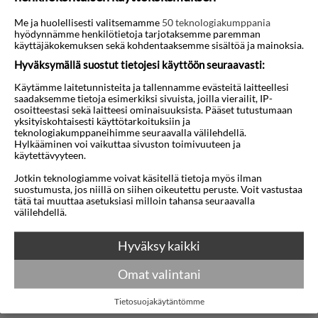
km päässä Kursunlun vesiputouksilta ja 22 km
Me ja huolellisesti valitsemamme
50 teknologiakumppania
hyödynnämme henkilötietoja tarjotaksemme paremman
päässä Pergan antiikinaikaisesta kaupungista.
käyttäjäkokemuksen sekä kohdentaaksemme sisältöä ja mainoksia.
Hyväksymällä suostut tietojesi käyttöön seuraavasti:
Hotellissa on ravintola, baari, putiikki ja
Käytämme laitetunnisteita ja tallennamme evästeitä laitteellesi
lahjatavarakauppa, kampaamo, pesulapalvelu,
saadaksemme tietoja esimerkiksi sivuista, joilla vierailit, IP-
sauna, hierontaa, TV-huone, kuntosali,
osoitteestasi sekä laitteesi ominaisuuksista. Pääset tutustumaan
yksityiskohtaisesti käyttötarkoituksiin ja
tenniskenttä, yökerho ja kokoustila.
teknologiakumppaneihimme seuraavalla välilehdellä.
Hylkääminen voi vaikuttaa sivuston toimivuuteen ja
käytettävyyteen.
Huoneissa on kylpyhuone/suihku, minibaari, sat-
Jotkin teknologiamme voivat käsitellä tietoja myös ilman
TV, tallelokero (lisämaksu), puhelin,
suostumusta, jos niillä on siihen oikeutettu peruste. Voit vastustaa
tätä tai muuttaa asetuksiasi milloin tahansa seuraavalla
hiustenkuivaaja, ilmastointi ja parveke/terassi.
välilehdellä.
Näytä lisää
Huomaa, että lemmikkieläimet ovat sallittuja vain
Hyväksy kaikki
tietyissä lemmikkiystävällisissä huoneissa. Lemmikkien
Kartta
on noudatettava paikallisen lainsäädännön vaatimuksia.
Omat valintani
Vieraiden tulee tuoda mukanaan eläinlääkärin
terveysasiakirjat, rokotuspaperi jne. Jos vaadittuja
Tietosuojakäytäntömme
asiakirjoja puuttuu, lemmikkejä ei saa tuoda hotelliin.