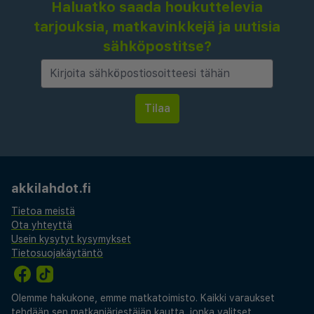
Haluatko saada houkuttelevia
tarjouksia, matkavinkkejä ja uutisia
sähköpostitse?
akkilahdot.fi
Tietoa meistä
Ota yhteyttä
Usein kysytyt kysymykset
Tietosuojakäytäntö
Olemme hakukone, emme matkatoimisto. Kaikki varaukset
tehdään sen matkanjärjestäjän kautta, jonka valitset