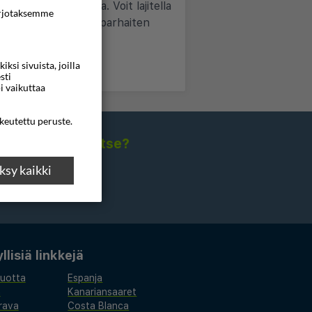
jältä yhdellä haulla. Voit lajitella
rjotaksemme
alita juuri sinulle parhaiten
si sivuista, joilla
sti
i vaikuttaa
ikeutettu peruste.
isia sähköpostitse?
sy kaikki
lisiä linkkejä
vuotta
Espanja
a
Kanariansaaret
rava
Costa Blanca