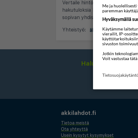
Vertaile hintoja ja tarjouksia yli 
Me ja huolellises
hakutuloksia hinnan, lentojen su
paremman käyttäjä
sopivan yhdistelmän.
Hyväksymällä suos
Käytämme laitetunni
Yhteistyö:
&
vierailit, IP-osoit
käyttötarkoituksii
sivuston toimivuut
Jotkin teknologiamm
Voit vastustaa tätä
Haluatko saada hou
Tietosuojakäytän
akkilahdot.fi
Tietoa meistä
Ota yhteyttä
Usein kysytyt kysymykset