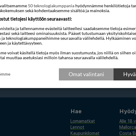
700 lentoyhtiöltä, 30 matkatoimistolta ja 4 valmismatkanjärjestä
ti valitsemamme
50 teknologiakumppania
hyödynnämme henkilötietoja ta
oruuden ja meno–paluun tai yhdensuuntaisuuden mukaan – ja v
kokemuksen sekä kohdentaaksemme sisältöä ja mainoksia.
tut tietojesi käyttöön seuraavasti:
steita ja tallennamme evästeitä laitteellesi saadaksemme tietoja esimerkik
teestasi sekä laitteesi ominaisuuksista. Pääset tutustumaan yksityiskohtaise
n ja teknologiakumppaneihimme seuraavalla välilehdellä. Hylkääminen vo
een ja käytettävyyteen.
e voivat käsitellä tietoja myös ilman suostumusta, jos niillä on siihen o
 tai muuttaa asetuksiasi milloin tahansa seuraavalla välilehdellä.
kuttelevia tarjouksia, matkavinkkejä ja uut
Omat valintani
Hyväk
tömme
Hae
Hyödyl
Lomamatkat
Alle 18 
Lennot
Mallorc
Kaupunkilomat
Costa B