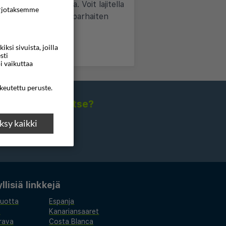
jältä yhdellä haulla. Voit lajitella
rjotaksemme
alita juuri sinulle parhaiten
si sivuista, joilla
sti
i vaikuttaa
ikeutettu peruste.
isia sähköpostitse?
sy kaikki
lisiä linkkejä
vuotta
Espanja
a
Kanariansaaret
rava
Costa Blanca