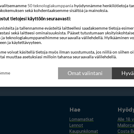
700 lentoyhtiöltä, 30 matkatoimistolta ja 4 valmismatkanjärjestä
ti valitsemamme
50 teknologiakumppania
hyödynnämme henkilötietoja ta
oruuden ja meno–paluun tai yhdensuuntaisuuden mukaan – ja v
kokemuksen sekä kohdentaaksemme sisältöä ja mainoksia.
tut tietojesi käyttöön seuraavasti:
steita ja tallennamme evästeitä laitteellesi saadaksemme tietoja esimerkik
teestasi sekä laitteesi ominaisuuksista. Pääset tutustumaan yksityiskohtaise
n ja teknologiakumppaneihimme seuraavalla välilehdellä. Hylkääminen vo
een ja käytettävyyteen.
e voivat käsitellä tietoja myös ilman suostumusta, jos niillä on siihen o
 tai muuttaa asetuksiasi milloin tahansa seuraavalla välilehdellä.
kuttelevia tarjouksia, matkavinkkejä ja uut
Omat valintani
Hyväk
tömme
Hae
Hyödyl
Lomamatkat
Alle 18 
Lennot
Mallorc
Kaupunkilomat
Costa B