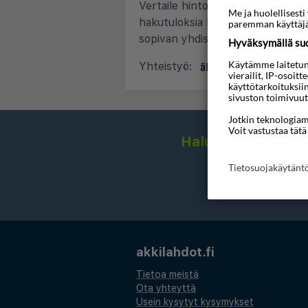
Vertaile hintoja ja tarjouksia yli 
Me ja huolellises
hakutuloksia hinnan, lentojen su
paremman käyttäjä
sopivan yhdistelmän.
Hyväksymällä suos
Käytämme laitetunni
Yhteistyö:
&
vierailit, IP-osoit
käyttötarkoituksii
sivuston toimivuut
Jotkin teknologiamm
Voit vastustaa tätä
Haluatko saada hou
Tietosuojakäytän
akkilahdot.fi
Tietoa meistä
Ota yhteyttä
Usein kysytyt kysymykset