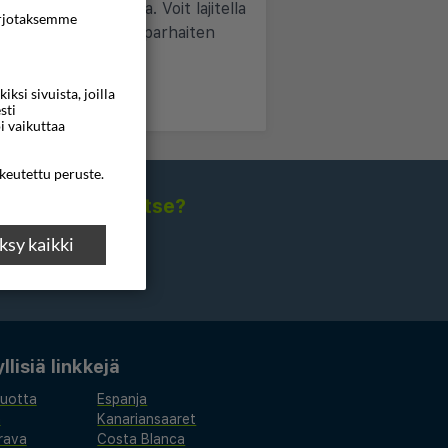
jältä yhdellä haulla. Voit lajitella
rjotaksemme
alita juuri sinulle parhaiten
si sivuista, joilla
sti
i vaikuttaa
ikeutettu peruste.
isia sähköpostitse?
sy kaikki
lisiä linkkejä
vuotta
Espanja
a
Kanariansaaret
rava
Costa Blanca