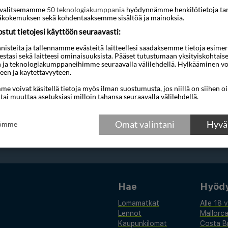
700 lentoyhtiöltä, 30 matkatoimistolta ja 4 valmismatkanjärjestä
ti valitsemamme
50 teknologiakumppania
hyödynnämme henkilötietoja ta
oruuden ja meno–paluun tai yhdensuuntaisuuden mukaan – ja v
kokemuksen sekä kohdentaaksemme sisältöä ja mainoksia.
tut tietojesi käyttöön seuraavasti:
steita ja tallennamme evästeitä laitteellesi saadaksemme tietoja esimerkik
teestasi sekä laitteesi ominaisuuksista. Pääset tutustumaan yksityiskohtaise
n ja teknologiakumppaneihimme seuraavalla välilehdellä. Hylkääminen vo
een ja käytettävyyteen.
e voivat käsitellä tietoja myös ilman suostumusta, jos niillä on siihen o
 tai muuttaa asetuksiasi milloin tahansa seuraavalla välilehdellä.
kuttelevia tarjouksia, matkavinkkejä ja uut
Omat valintani
Hyväk
tömme
Hae
Hyödyl
Lomamatkat
Alle 18 
Lennot
Mallorc
Kaupunkilomat
Costa B