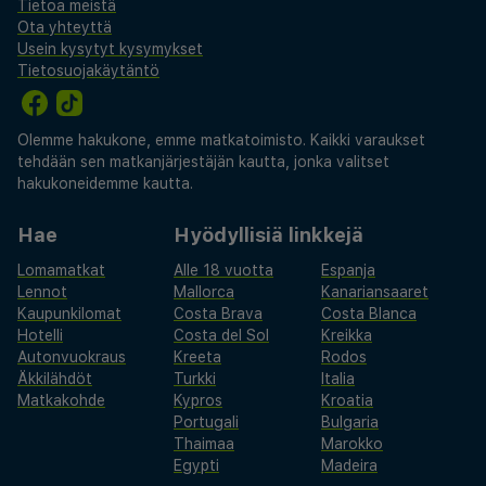
Tietoa meistä
Ota yhteyttä
Usein kysytyt kysymykset
Tietosuojakäytäntö
Olemme hakukone, emme matkatoimisto. Kaikki varaukset
tehdään sen matkanjärjestäjän kautta, jonka valitset
hakukoneidemme kautta.
Hae
Hyödyllisiä linkkejä
Lomamatkat
Alle 18 vuotta
Espanja
Lennot
Mallorca
Kanariansaaret
Kaupunkilomat
Costa Brava
Costa Blanca
Hotelli
Costa del Sol
Kreikka
Autonvuokraus
Kreeta
Rodos
Äkkilähdöt
Turkki
Italia
Matkakohde
Kypros
Kroatia
Portugali
Bulgaria
Thaimaa
Marokko
Egypti
Madeira