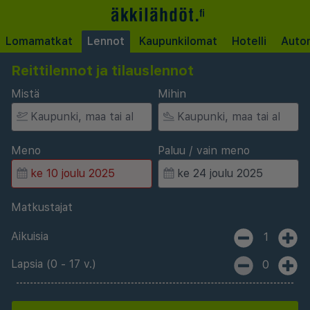
Lomamatkat
Lennot
Kaupunkilomat
Hotelli
Auto
Reittilennot ja tilauslennot
Mistä
Mihin
Meno
Paluu / vain meno
Matkustajat
Aikuisia
1
Lapsia (0 - 17 v.)
0