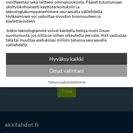
osoitteestasi sekä laitteesi ominaisuuksista. Pääset tutustumaan
yhdistelmän.
yksityiskohtaisesti käyttötarkoituksiin ja
teknologiakumppaneihimme seuraavalla välilehdellä.
Yhteistyö:
&
Hylkääminen voi vaikuttaa sivuston toimivuuteen ja
käytettävyyteen.
Jotkin teknologiamme voivat käsitellä tietoja myös ilman
suostumusta, jos niillä on siihen oikeutettu peruste. Voit vastustaa
tätä tai muuttaa asetuksiasi milloin tahansa seuraavalla
välilehdellä.
Haluatko saada houkuttelevia
tarjouksia, matkavinkkejä ja uutisia
Hyväksy kaikki
sähköpostitse?
Omat valintani
Tietosuojakäytäntömme
akkilahdot.fi