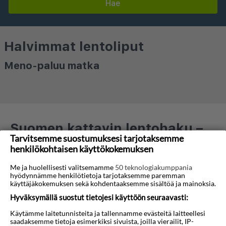
Hae
Halvimmat lentoliput
Meno-paluu matka
Suomen kattavin lentohaku –
Tarvitsemme suostumuksesi tarjotaksemme
sisältää sekä tilaus- että
henkilökohtaisen käyttökokemuksen
reittilennot!
Me ja huolellisesti valitsemamme
50 teknologiakumppania
Vertaile hintoja ja tarjouksia yli 700 lentoyhtiöltä, 30
hyödynnämme henkilötietoja tarjotaksemme paremman
käyttäjäkokemuksen sekä kohdentaaksemme sisältöä ja mainoksia.
matkatoimistolta ja 4 valmismatkanjärjestäjältä yhdellä
haulla. Voit lajitella hakutuloksia hinnan, lentojen
Hyväksymällä suostut tietojesi käyttöön seuraavasti:
suoruuden ja meno–paluun tai yhdensuuntaisuuden
Käytämme laitetunnisteita ja tallennamme evästeitä laitteellesi
mukaan – ja valita juuri sinulle parhaiten sopivan
saadaksemme tietoja esimerkiksi sivuista, joilla vierailit, IP-