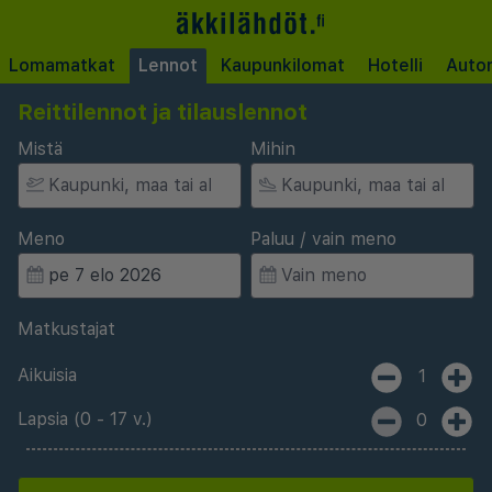
Lomamatkat
Lennot
Kaupunkilomat
Hotelli
Auto
Reittilennot ja tilauslennot
Mistä
Mihin
Meno
Paluu / vain meno
Matkustajat
Aikuisia
1
Lapsia (0 - 17 v.)
0