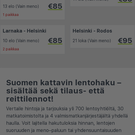
€85
13 elo (Vain meno)
1 paikkaa
Larnaka - Helsinki
Helsinki - Rodos
€85
€95
10 elo (Vain meno)
21 loka (Vain meno)
2 paikkaa
Suomen kattavin lentohaku –
sisältää sekä tilaus- että
reittilennot!
Vertaile hintoja ja tarjouksia yli 700 lentoyhtiöltä, 30
matkatoimistolta ja 4 valmismatkanjärjestäjältä yhdellä
haulla. Voit lajitella hakutuloksia hinnan, lentojen
suoruuden ja meno–paluun tai yhdensuuntaisuuden