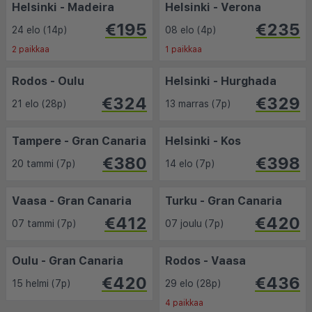
Helsinki - Madeira
Helsinki - Verona
€195
€235
24 elo (14p)
08 elo (4p)
2 paikkaa
1 paikkaa
Rodos - Oulu
Helsinki - Hurghada
€324
€329
21 elo (28p)
13 marras (7p)
Tampere - Gran Canaria
Helsinki - Kos
€380
€398
20 tammi (7p)
14 elo (7p)
Vaasa - Gran Canaria
Turku - Gran Canaria
€412
€420
07 tammi (7p)
07 joulu (7p)
Oulu - Gran Canaria
Rodos - Vaasa
€420
€436
15 helmi (7p)
29 elo (28p)
4 paikkaa