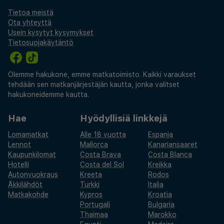
Tietoa meistä
Ota yhteyttä
Usein kysytyt kysymykset
Tietosuojakäytäntö
Olemme hakukone, emme matkatoimisto. Kaikki varaukset
tehdään sen matkanjärjestäjän kautta, jonka valitset
hakukoneidemme kautta.
Hae
Hyödyllisiä linkkejä
Lomamatkat
Alle 18 vuotta
Espanja
Lennot
Mallorca
Kanariansaaret
Kaupunkilomat
Costa Brava
Costa Blanca
Hotelli
Costa del Sol
Kreikka
Autonvuokraus
Kreeta
Rodos
Äkkilähdöt
Turkki
Italia
Matkakohde
Kypros
Kroatia
Portugali
Bulgaria
Thaimaa
Marokko