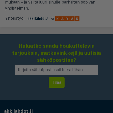
mukaan – ja valita juuri sinulle parhaiten sopivan
yhdistelmän.
Yhteistyö:
&
Haluatko saada houkuttelevia
tarjouksia, matkavinkkejä ja uutisia
sähköpostitse?
akkilahdot.fi