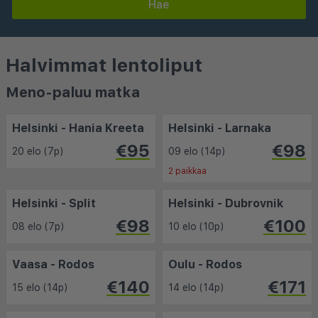
Hae
Halvimmat lentoliput
Meno-paluu matka
Helsinki - Hania Kreeta
Helsinki - Larnaka
€95
€98
20 elo (7p)
09 elo (14p)
2 paikkaa
Helsinki - Split
Helsinki - Dubrovnik
€98
€100
08 elo (7p)
10 elo (10p)
Vaasa - Rodos
Oulu - Rodos
€140
€171
15 elo (14p)
14 elo (14p)