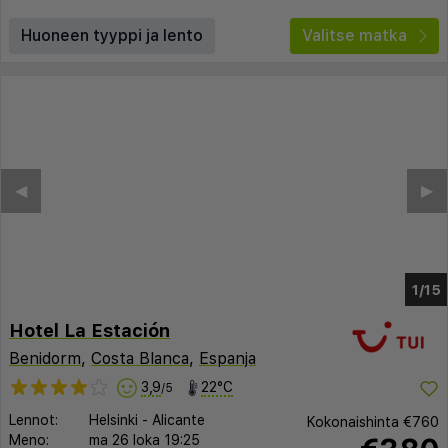
Huoneen tyyppi ja lento
Valitse matka
◀︎
▶︎
1/8
Hotel La Estación
Benidorm
,
Costa Blanca
,
Espanja
3,9
22°C
/5
Lennot:
Helsinki
-
Alicante
Kokonaishinta
€760
Meno:
ma 26 loka
19:25