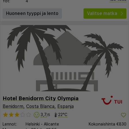
Yöt:
4
Huoneen tyyppi ja lento
Valitse matka
Hotel Benidorm City Olympia
Benidorm
,
Costa Blanca
,
Espanja
3,7
22°C
/5
Lennot:
Helsinki
-
Alicante
Kokonaishinta
€830