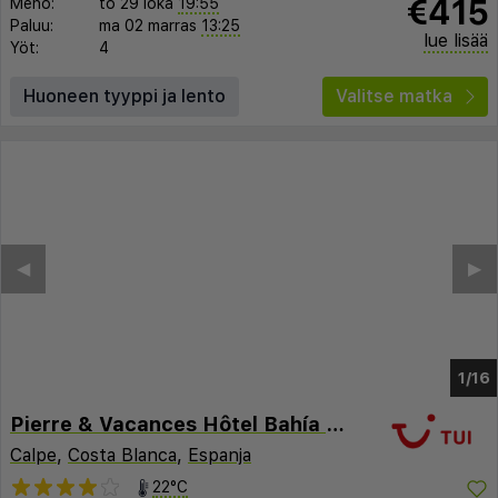
€415
Meno:
to 29 loka
19:55
Paluu:
ma 02 marras
13:25
lue lisää
Yöt:
4
Huoneen tyyppi ja lento
Valitse matka
◀︎
▶︎
1/10
Pierre & Vacances Hôtel Bahía Calpe
Calpe
,
Costa Blanca
,
Espanja
22°C