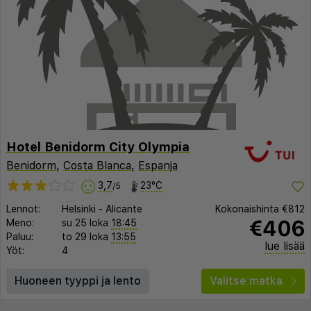
Hotel Benidorm City Olympia
Benidorm
,
Costa Blanca
,
Espanja
3,7
23°C
/5
Lennot:
Helsinki
-
Alicante
Kokonaishinta
€812
€406
Meno:
su 25 loka
18:45
Paluu:
to 29 loka
13:55
lue lisää
Yöt:
4
Huoneen tyyppi ja lento
Valitse matka