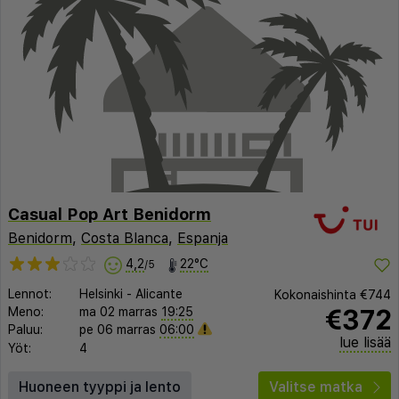
Casual Pop Art Benidorm
Benidorm
,
Costa Blanca
,
Espanja
4,2
22°C
/5
Lennot:
Helsinki
-
Alicante
Kokonaishinta
€744
€372
Meno:
ma 02 marras
19:25
Paluu:
pe 06 marras
06:00
lue lisää
Yöt:
4
Huoneen tyyppi ja lento
Valitse matka