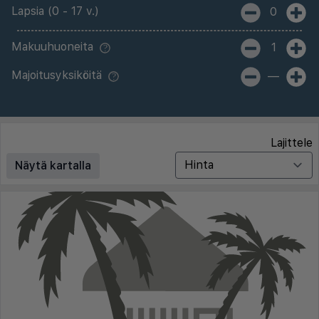
Lapsia (0 - 17 v.)
0
Makuuhuoneita
1
Majoitusyksiköitä
—
Lajittele
Näytä kartalla