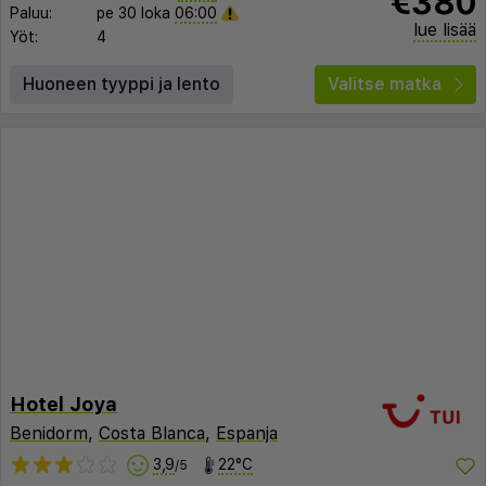
€380
Paluu:
pe 30 loka
06:00
lue lisää
Yöt:
4
Huoneen tyyppi ja lento
Valitse matka
Hotel Joya
Benidorm
,
Costa Blanca
,
Espanja
3,9
22°C
/5