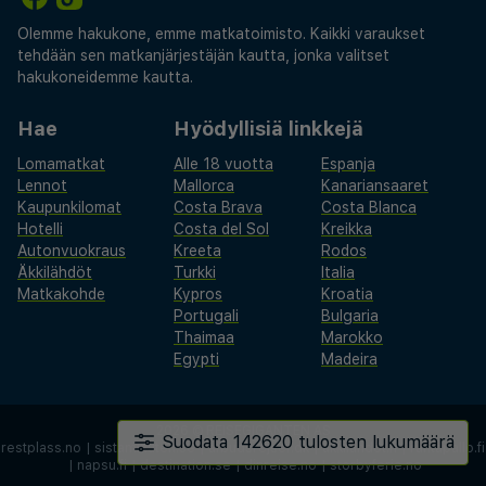
Olemme hakukone, emme matkatoimisto. Kaikki varaukset
tehdään sen matkanjärjestäjän kautta, jonka valitset
hakukoneidemme kautta.
Hae
Hyödyllisiä linkkejä
Lomamatkat
Alle 18 vuotta
Espanja
Lennot
Mallorca
Kanariansaaret
Kaupunkilomat
Costa Brava
Costa Blanca
Hotelli
Costa del Sol
Kreikka
Autonvuokraus
Kreeta
Rodos
Äkkilähdöt
Turkki
Italia
Matkakohde
Kypros
Kroatia
Portugali
Bulgaria
Thaimaa
Marokko
Egypti
Madeira
2026 ©
REISEGIGANTEN AS
Suodata 142620 tulosten lukumäärä
restplass.no
|
sistaminuten.se
|
afbudsrejser.dk
|
äkkilähdöt.fi
|
rantapallo.fi
|
napsu.fi
|
destination.se
|
dinreise.no
|
storbyferie.no