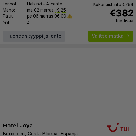
Lennot:
Helsinki
-
Alicante
Kokonaishinta
€764
€382
Meno:
ma 02 marras
19:25
Paluu:
pe 06 marras
06:00
lue lisää
Yöt:
4
Huoneen tyyppi ja lento
Valitse matka
Hotel Joya
Benidorm
,
Costa Blanca
,
Espanja