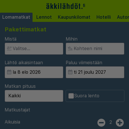
Lomamatkat
Lennot
Kaupunkilomat
Hotelli
Auto
Pakettimatkat
Mistä
Mihin
Lähtö aikaisintaan
Paluu viimeistään
Matkan pituus
Suora lento
Matkustajat
Aikuisia
2