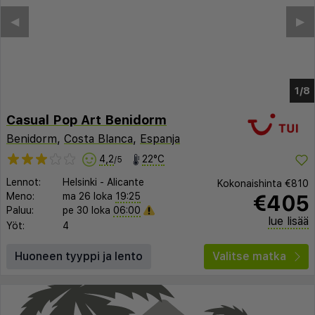
◀︎
▶︎
1/2
Casual Pop Art Benidorm
Benidorm
,
Costa Blanca
,
Espanja
4,2
22°C
/5
Lennot:
Helsinki
-
Alicante
Kokonaishinta
€810
€405
Meno:
ma 26 loka
19:25
Paluu:
pe 30 loka
06:00
lue lisää
Yöt:
4
Huoneen tyyppi ja lento
Valitse matka