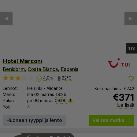
Hotel Marconi
Benidorm
,
Costa Blanca
,
Espanja
4,0
22°C
/5
Lennot:
Helsinki
-
Alicante
Kokonaishinta
€742
€371
Meno:
ma 02 marras
19:25
Paluu:
pe 06 marras
06:00
lue lisää
Yöt:
4
Huoneen tyyppi ja lento
Valitse matka