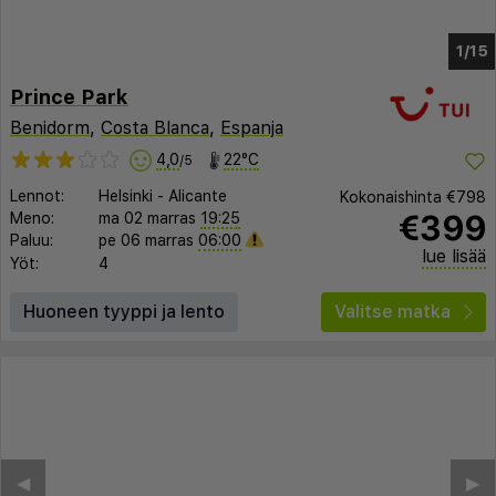
1/8
Prince Park
Benidorm
,
Costa Blanca
,
Espanja
4,0
22°C
/5
Lennot:
Helsinki
-
Alicante
Kokonaishinta
€798
€399
Meno:
ma 02 marras
19:25
Paluu:
pe 06 marras
06:00
lue lisää
Yöt:
4
Huoneen tyyppi ja lento
Valitse matka
◀︎
▶︎