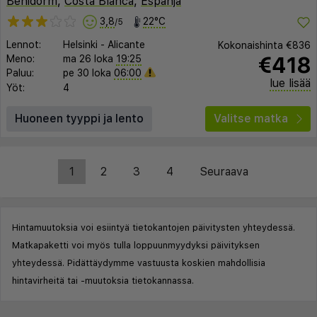
Benidorm
,
Costa Blanca
,
Espanja
3,8
22°C
/5
Lennot:
Helsinki
-
Alicante
Kokonaishinta
€836
€418
Meno:
ma 26 loka
19:25
Paluu:
pe 30 loka
06:00
lue lisää
Yöt:
4
Huoneen tyyppi ja lento
Valitse matka
1
2
3
4
Seuraava
Hintamuutoksia voi esiintyä tietokantojen päivitysten yhteydessä.
Matkapaketti voi myös tulla loppuunmyydyksi päivityksen
yhteydessä. Pidättäydymme vastuusta koskien mahdollisia
hintavirheitä tai -muutoksia tietokannassa.