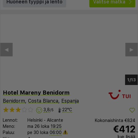
Huoneen tyyppi ja lento
Valitse matka
◀︎
▶︎
1/6
Hotel Mareny Benidorm
Benidorm
,
Costa Blanca
,
Espanja
3,8
22°C
/5
Lennot:
Helsinki
-
Alicante
Kokonaishinta
€824
€412
Meno:
ma 26 loka
19:25
Paluu:
pe 30 loka
06:00
lue lisää