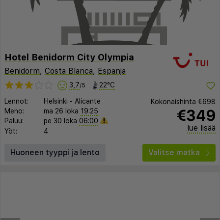
Hotel Benidorm City Olympia
Benidorm
,
Costa Blanca
,
Espanja
3,7
22°C
/5
Lennot:
Helsinki
-
Alicante
Kokonaishinta
€698
€349
Meno:
ma 26 loka
19:25
Paluu:
pe 30 loka
06:00
lue lisää
Yöt:
4
Huoneen tyyppi ja lento
Valitse matka