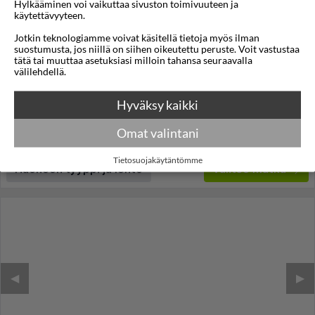
Hylkääminen voi vaikuttaa sivuston toimivuuteen ja
käytettävyyteen.
Hotel Benidorm City Olympia
Jotkin teknologiamme voivat käsitellä tietoja myös ilman
suostumusta, jos niillä on siihen oikeutettu peruste. Voit vastustaa
Benidorm
,
Costa Blanca
,
Espanja
tätä tai muuttaa asetuksiasi milloin tahansa seuraavalla
välilehdellä.
3,7
22°C
/5
Lennot:
Helsinki
-
Alicante
Kokonaishinta
€788
Hyväksy kaikki
€394
Meno:
su 01 marras
18:45
Paluu:
to 05 marras
13:55
Omat valintani
lue lisää
Yöt:
4
Tietosuojakäytäntömme
Huoneen tyyppi ja lento
Valitse matka
◀︎
▶︎