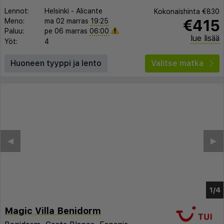
Lennot:
Helsinki
-
Alicante
Kokonaishinta
€830
€415
Meno:
ma 02 marras
19:25
Paluu:
pe 06 marras
06:00
lue lisää
Yöt:
4
Huoneen tyyppi ja lento
Valitse matka
Magic Villa Benidorm