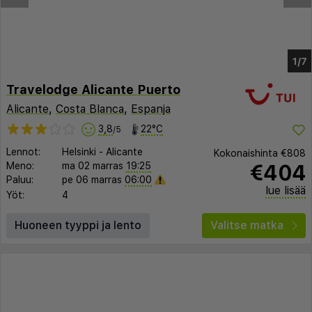
1/2
Travelodge Alicante Puerto
Alicante
,
Costa Blanca
,
Espanja
3,8
22°C
/5
Lennot:
Helsinki
-
Alicante
Kokonaishinta
€808
€404
Meno:
ma 02 marras
19:25
Paluu:
pe 06 marras
06:00
lue lisää
Yöt:
4
Huoneen tyyppi ja lento
Valitse matka