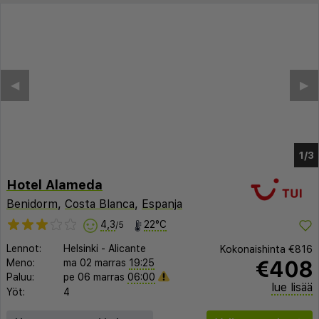
Hotel Alameda
Benidorm
,
Costa Blanca
,
Espanja
4,3
22°C
/5
Lennot:
Helsinki
-
Alicante
Kokonaishinta
€816
€408
Meno:
ma 02 marras
19:25
Paluu:
pe 06 marras
06:00
lue lisää
Yöt:
4