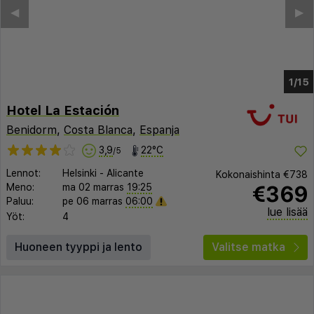
◀︎
▶︎
1/8
Hotel La Estación
Benidorm
,
Costa Blanca
,
Espanja
3,9
22°C
/5
Lennot:
Helsinki
-
Alicante
Kokonaishinta
€738
€369
Meno:
ma 02 marras
19:25
Paluu:
pe 06 marras
06:00
lue lisää
Yöt:
4
Huoneen tyyppi ja lento
Valitse matka