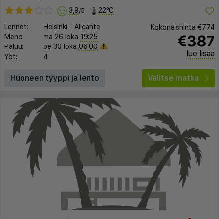
3,9
22°C
/5
Lennot:
Helsinki
-
Alicante
Kokonaishinta
€774
€387
Meno:
ma 26 loka
19:25
Paluu:
pe 30 loka
06:00
lue lisää
Yöt:
4
Huoneen tyyppi ja lento
Valitse matka