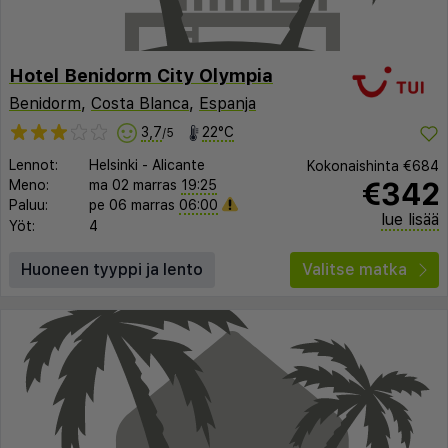
Hotel Benidorm City Olympia
Benidorm
,
Costa Blanca
,
Espanja
3,7
22°C
/5
Lennot:
Helsinki
-
Alicante
Kokonaishinta
€684
€342
Meno:
ma 02 marras
19:25
Paluu:
pe 06 marras
06:00
lue lisää
Yöt:
4
Huoneen tyyppi ja lento
Valitse matka