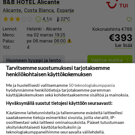
B&B HOTEL Alicante
Alicante
,
Costa Blanca
,
Espanja
4,1
22°C
/5
Lennot:
Helsinki
-
Alicante
Kokonaishinta
€786
€393
Meno:
ma 02 marras
19:25
Paluu:
pe 06 marras
06:00
lue lisää
Yöt:
4
Huoneen tyyppi ja lento
Valitse matka
Tarvitsemme suostumuksesi tarjotaksemme
henkilökohtaisen käyttökokemuksen
Me ja huolellisesti valitsemamme
50 teknologiakumppania
hyödynnämme henkilötietoja tarjotaksemme paremman
käyttäjäkokemuksen sekä kohdentaaksemme sisältöä ja mainoksia.
Hyväksymällä suostut tietojesi käyttöön seuraavasti:
Käytämme laitetunnisteita ja tallennamme evästeitä laitteellesi
saadaksemme tietoja esimerkiksi sivuista, joilla vierailit, IP-
osoitteestasi sekä laitteesi ominaisuuksista. Pääset tutustumaan
yksityiskohtaisesti käyttötarkoituksiin ja
teknologiakumppaneihimme seuraavalla välilehdellä.