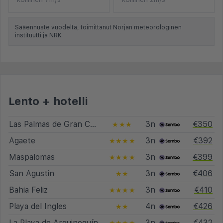
Sääennuste vuodelta, toimittanut Norjan meteorologinen
instituutti ja NRK
Lento + hotelli
Las Palmas de Gran Canaria
3n
€350
★★★
Agaete
3n
€392
★★★★
Maspalomas
3n
€399
★★★★
San Agustin
3n
€406
★★
Bahia Feliz
3n
€410
★★★★
Playa del Ingles
4n
€426
★★
La Playa de Arguineguín
3n
€432
★★★★