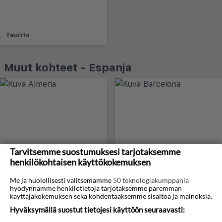
Taurito
Muut kohteet - Espanja
Tarvitsemme suostumuksesi tarjotaksemme
Almeria
Barcelona
henkilökohtaisen käyttökokemuksen
Me ja huolellisesti valitsemamme
50 teknologiakumppania
hyödynnämme henkilötietoja tarjotaksemme paremman
käyttäjäkokemuksen sekä kohdentaaksemme sisältöä ja mainoksia.
Hyväksymällä suostut tietojesi käyttöön seuraavasti: