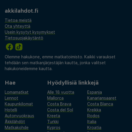
akkilahdot.fi
Tietoa meistä
Ota yhteyttä
Usein kysytyt kysymykset
Tietosuojakäytäntö
Olemme hakukone, emme matkatoimisto. Kaikki varaukset
tehdään sen matkanjärjestäjän kautta, jonka valitset
hakukoneidemme kautta.
Hae
Hyödyllisiä linkkejä
Lomamatkat
Alle 18 vuotta
Espanja
Lennot
Mallorca
Kanariansaaret
Kaupunkilomat
Costa Brava
Costa Blanca
Hotelli
Costa del Sol
Kreikka
Autonvuokraus
Kreeta
Rodos
Äkkilähdöt
Turkki
Italia
Matkakohde
Kypros
Kroatia