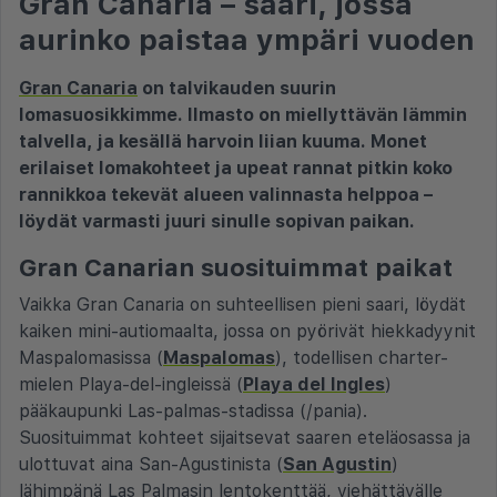
Gran Canaria – saari, jossa
aurinko paistaa ympäri vuoden
Gran Canaria
on talvikauden suurin
lomasuosikkimme. Ilmasto on miellyttävän lämmin
talvella, ja kesällä harvoin liian kuuma. Monet
erilaiset lomakohteet ja upeat rannat pitkin koko
rannikkoa tekevät alueen valinnasta helppoa –
löydät varmasti juuri sinulle sopivan paikan.
Gran Canarian suosituimmat paikat
Vaikka Gran Canaria on suhteellisen pieni saari, löydät
kaiken mini-autiomaalta, jossa on pyörivät hiekkadyynit
Maspalomasissa (
Maspalomas
), todellisen charter-
mielen Playa-del-ingleissä (
Playa del Ingles
)
pääkaupunki Las-palmas-stadissa (/pania).
Suosituimmat kohteet sijaitsevat saaren eteläosassa ja
ulottuvat aina San-Agustinista (
San Agustin
)
lähimpänä Las Palmasin lentokenttää, viehättävälle