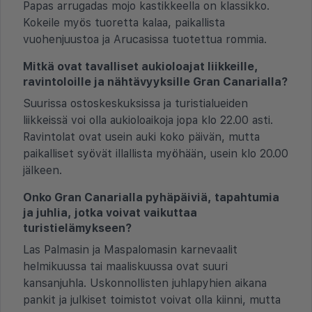
Papas arrugadas mojo kastikkeella on klassikko.
Kokeile myös tuoretta kalaa, paikallista
vuohenjuustoa ja Arucasissa tuotettua rommia.
Mitkä ovat tavalliset aukioloajat liikkeille,
ravintoloille ja nähtävyyksille Gran Canarialla?
Suurissa ostoskeskuksissa ja turistialueiden
liikkeissä voi olla aukioloaikoja jopa klo 22.00 asti.
Ravintolat ovat usein auki koko päivän, mutta
paikalliset syövät illallista myöhään, usein klo 20.00
jälkeen.
Onko Gran Canarialla pyhäpäiviä, tapahtumia
ja juhlia, jotka voivat vaikuttaa
turistielämykseen?
Las Palmasin ja Maspalomasin karnevaalit
helmikuussa tai maaliskuussa ovat suuri
kansanjuhla. Uskonnollisten juhlapyhien aikana
pankit ja julkiset toimistot voivat olla kiinni, mutta