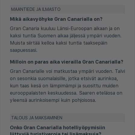
MAANTIEDE JA ILMASTO
Mikä aikavyöhyke Gran Canarialla on?
Gran Canaria kuuluu Länsi-Euroopan aikaan ja on
kaksi tuntia Suomen aikaa jäljessä ympäri vuoden.
Muista siirtää kelloa kaksi tuntia taaksepäin
saapuessasi.
Milloin on paras aika vierailla Gran Canarialla?
Gran Canarialle voi matkustaa ympäri vuoden. Talvi
on sesonkia suomalaisille, jotka etsivät aurinkoa,
kun taas kesä on lämpimämpi ja suosittu muiden
eurooppalaisten keskuudessa. Saaren eteläosa on
yleensä aurinkoisempi kuin pohjoisosa.
TALOUS JA MAKSAMINEN
Onko Gran Canarialla hotelliyöpymisiin
liittyviä turistiveroja tai lisämaksuja?