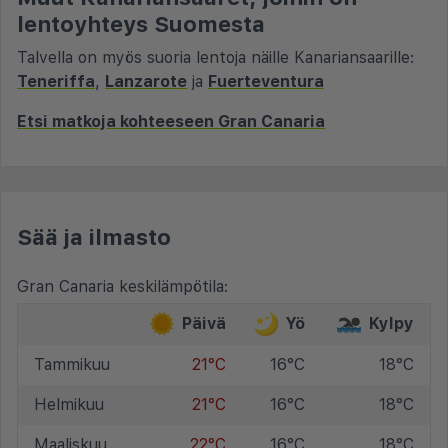
lentoyhteys Suomesta
Talvella on myös suoria lentoja näille Kanariansaarille:
Teneriffa
,
Lanzarote
ja
Fuerteventura
Etsi matkoja kohteeseen Gran Canaria
Sää ja ilmasto
Gran Canaria keskilämpötila:
Päivä
Yö
Kylpy
Tammikuu
21°C
16°C
18°C
Helmikuu
21°C
16°C
18°C
Maaliskuu
22°C
16°C
18°C