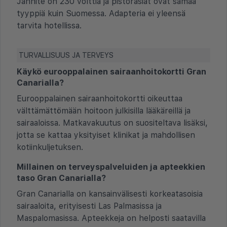
Jännite on 230 volttia ja pistorasiat ovat samaa
tyyppiä kuin Suomessa. Adapteria ei yleensä
tarvita hotellissa.
TURVALLISUUS JA TERVEYS
Käykö eurooppalainen sairaanhoitokortti Gran
Canarialla?
Eurooppalainen sairaanhoitokortti oikeuttaa
välttämättömään hoitoon julkisilla lääkäreillä ja
sairaaloissa. Matkavakuutus on suositeltava lisäksi,
jotta se kattaa yksityiset klinikat ja mahdollisen
kotiinkuljetuksen.
Millainen on terveyspalveluiden ja apteekkien
taso Gran Canarialla?
Gran Canarialla on kansainvälisesti korkeatasoisia
sairaaloita, erityisesti Las Palmasissa ja
Maspalomasissa. Apteekkeja on helposti saatavilla