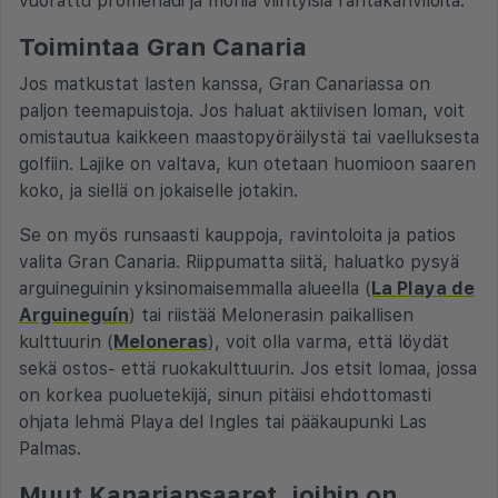
vuorattu promenadi ja monia viihtyisiä rantakahviloita.
Toimintaa Gran Canaria
Jos matkustat lasten kanssa, Gran Canariassa on
paljon teemapuistoja. Jos haluat aktiivisen loman, voit
omistautua kaikkeen maastopyöräilystä tai vaelluksesta
golfiin. Lajike on valtava, kun otetaan huomioon saaren
koko, ja siellä on jokaiselle jotakin.
Se on myös runsaasti kauppoja, ravintoloita ja patios
valita Gran Canaria. Riippumatta siitä, haluatko pysyä
arguineguinin yksinomaisemmalla alueella (
La Playa de
Arguineguín
) tai riistää Melonerasin paikallisen
kulttuurin (
Meloneras
), voit olla varma, että löydät
sekä ostos- että ruokakulttuurin. Jos etsit lomaa, jossa
on korkea puoluetekijä, sinun pitäisi ehdottomasti
ohjata lehmä Playa del Ingles tai pääkaupunki Las
Palmas.
Muut Kanariansaaret, joihin on