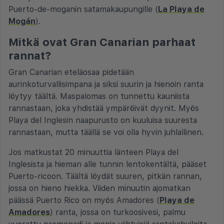
Puerto-de-moganin satamakaupungille (
La Playa de
Mogán
).
Mitkä ovat Gran Canarian parhaat
rannat?
Gran Canarian eteläosaa pidetään
aurinkoturvallisimpana ja siksi suurin ja hienoin ranta
löytyy täältä. Maspalomas on tunnettu kauniista
rannastaan, joka yhdistää ympäröivät dyynit. Myös
Playa del Inglesin naapurusto on kuuluisa suuresta
rannastaan, mutta täällä se voi olla hyvin juhlallinen.
Jos matkustat 20 minuuttia länteen Playa del
Inglesista ja hieman alle tunnin lentokentältä, pääset
Puerto-ricoon. Täältä löydät suuren, pitkän rannan,
jossa on hieno hiekka. Viiden minuutin ajomatkan
päässä Puerto Rico on myös Amadores (
Playa de
Amadores
) ranta, jossa on turkoosivesi, palmu