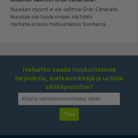
Nuuskan myynti ei ole sallittua Gran Canarialla.
Nuuskaa saa tuoda omaan käyttöön
matkatavaroissa matkustaessa Suomesta.
Haluatko saada houkuttelevia
tarjouksia, matkavinkkejä ja uutisia
sähköpostitse?