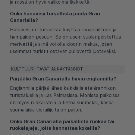
ja niissä on hyvä valikoima lääkkeitä.
Onko hanavesi turvallista juoda Gran
Canarialla?
Hanavesi on turvallista käyttää ruoanlaittoon ja
hampaiden pesuun. Se on usein suolanpoistettua
merivettä ja siinä voi olla kloorin makua, joten
useimmat turistit ostavat pullovettä juotavaksi.
KULTTUURI, TAVAT JA KÄYTÄNNÖT
Pärjääkö Gran Canarialla hyvin englannilla?
Englannilla pärjää lähes kaikkialla etelärannikon
turistialueilla ja Las Palmasissa. Monissa paikoissa
on myös ruokalistoja ja tietoa suomeksi, koska
suomalaisia vierailijoita on paljon.
Onko Gran Canarialla paikallista ruokaa tai
ruokalajeja, joita kannattaa kokeilla?