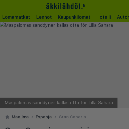
Lomamatkat
Lennot
Kaupunkilomat
Hotelli
Auto
Maspalomas sanddyner kallas ofta för Lilla Sahara
Maailma
Espanja
Gran Canaria