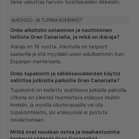
tämä vaikuttaa harvoin turistialueiden liikkeisiin.
ALKOHOLI- JA TUPAKKASÄÄNNÖT
Onko alkoholin ostaminen ja nauttiminen
laillista Gran Canarialla, ja mikä on ikäraja?
Ikäraja on 18 vuotta. Alkoholia on helposti
saatavilla ja sitä myydään usein edullisemmin kuin
Espanjan mantereella.
Onko tupakointi ja sähkösavukkeiden käyttö
sallittua julkisilla paikoilla Gran Canarialla?
Tupakointi on kielletty sisätiloissa julkisilla paikoilla.
Ulkona on yleensä huomioitava etäisyys muihin
ihmisiin, ja monilla ulkoterasseilla voi olla
tupakointikielto, jos etäisyyksiä ei pystytä
noudattamaan.
Mitkä ovat nuuskan ostoa ja maahantuontia
koskevat säännöt Gran Canarialla?