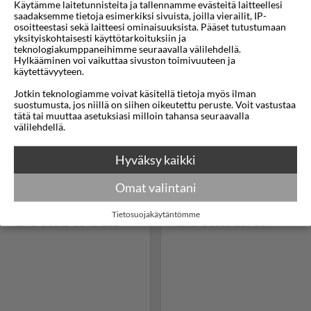
Käytämme laitetunnisteita ja tallennamme evästeitä laitteellesi
saadaksemme tietoja esimerkiksi sivuista, joilla vierailit, IP-
osoitteestasi sekä laitteesi ominaisuuksista. Pääset tutustumaan
yksityiskohtaisesti käyttötarkoituksiin ja
teknologiakumppaneihimme seuraavalla välilehdellä.
Kanariansaaret
Costa Blanca
Hylkääminen voi vaikuttaa sivuston toimivuuteen ja
käytettävyyteen.
Jotkin teknologiamme voivat käsitellä tietoja myös ilman
suostumusta, jos niillä on siihen oikeutettu peruste. Voit vastustaa
tätä tai muuttaa asetuksiasi milloin tahansa seuraavalla
välilehdellä.
Hyväksy kaikki
Omat valintani
Costa Brava
Costa Dorada
Tietosuojakäytäntömme