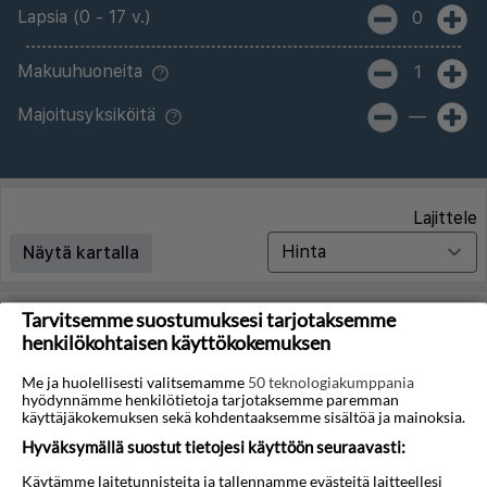
Lapsia (0 - 17 v.)
0
Makuuhuoneita
1
Majoitusyksiköitä
—
Lajittele
Näytä kartalla
Tarvitsemme suostumuksesi tarjotaksemme
Matkoja ei löytynyt
henkilökohtaisen käyttökokemuksen
Me ja huolellisesti valitsemamme
50 teknologiakumppania
Valitettavasti emme löydä hakuasi vastaavia matkoja.
hyödynnämme henkilötietoja tarjotaksemme paremman
käyttäjäkokemuksen sekä kohdentaaksemme sisältöä ja mainoksia.
Voit saada lisää tuloksia poistamalla alla olevat
Hyväksymällä suostut tietojesi käyttöön seuraavasti:
suodattimet.
Käytämme laitetunnisteita ja tallennamme evästeitä laitteellesi