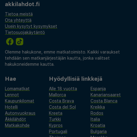
akkilahdot.fi
Tietoa meistä
Ota yhteyttä
Usein kysytyt kysymykset
Tietosuojakäytäntö
Olemme hakukone, emme matkatoimisto. Kaikki varaukset
tehdään sen matkanjärjestäjän kautta, jonka valitset
hakukoneidemme kautta.
Hae
Hyödyllisiä linkkejä
Lomamatkat
Alle 18 vuotta
Espanja
Lennot
Mallorca
Kanariansaaret
Kaupunkilomat
Costa Brava
Costa Blanca
Hotelli
Costa del Sol
Kreikka
Autonvuokraus
Kreeta
Rodos
Äkkilähdöt
Turkki
Italia
Matkakohde
Kypros
Kroatia
Portugali
Bulgaria