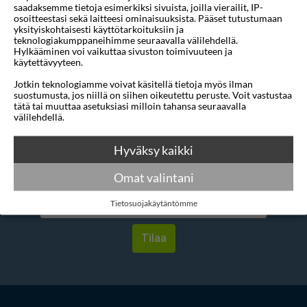
saadaksemme tietoja esimerkiksi sivuista, joilla vierailit, IP-
Mihin
1 sijainti
osoitteestasi sekä laitteesi ominaisuuksista. Pääset tutustumaan
yksityiskohtaisesti käyttötarkoituksiin ja
teknologiakumppaneihimme seuraavalla välilehdellä.
Alin tähtiluokitus
3 tähteä
Hylkääminen voi vaikuttaa sivuston toimivuuteen ja
käytettävyyteen.
Jotkin teknologiamme voivat käsitellä tietoja myös ilman
suostumusta, jos niillä on siihen oikeutettu peruste. Voit vastustaa
tätä tai muuttaa asetuksiasi milloin tahansa seuraavalla
välilehdellä.
Haluatko saada houkuttelevia
Hyväksy kaikki
tarjouksia, matkavinkkejä ja uutisia
sähköpostitse?
Omat valintani
Tietosuojakäytäntömme