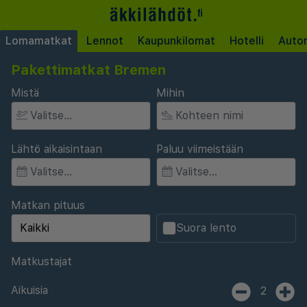
Lomamatkat
Lennot
Kaupunkilomat
Hotelli
Auto
Pakettimatkat Bremen
Mistä
Mihin
Lähtö aikaisintaan
Paluu viimeistään
Matkan pituus
Suora lento
Matkustajat
Aikuisia
2