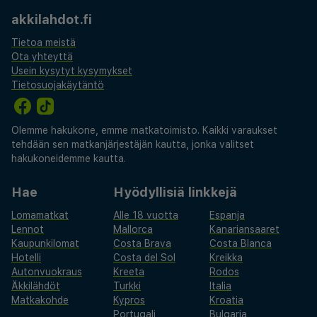
akkilahdot.fi
Tietoa meistä
Ota yhteyttä
Usein kysytyt kysymykset
Tietosuojakäytäntö
Olemme hakukone, emme matkatoimisto. Kaikki varaukset
tehdään sen matkanjärjestäjän kautta, jonka valitset
hakukoneidemme kautta.
Hae
Hyödyllisiä linkkejä
Lomamatkat
Alle 18 vuotta
Espanja
Lennot
Mallorca
Kanariansaaret
Kaupunkilomat
Costa Brava
Costa Blanca
Hotelli
Costa del Sol
Kreikka
Autonvuokraus
Kreeta
Rodos
Äkkilähdöt
Turkki
Italia
Matkakohde
Kypros
Kroatia
Portugali
Bulgaria