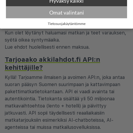
Hyväksy kaikki
ja lentoyhtiö hyväksyvät sen.
Omat valintani
Matkat, jotka usein voidaan varata alle 18-vuotiaille.
Tietosuojakäytäntömme
Etsi matkoja aikuisille.
Kun olet löytänyt haluamasi matkan ja teet varauksen,
syötä oikea syntymäaika.
Lue ehdot huolellisesti ennen maksua.
Tarjoaako akkilahdot.fi API:n
kehittäjille?
Kyllä! Tarjoamme ilmaisen ja avoimen API:n, joka antaa
suoran pääsyn Suomen suurimpaan ja kattavimpaan
pakettimatkatietokantaan. API ei vaadi avainta tai
autentikointia. Tietokanta sisältää yli 50 miljoonaa
matkavaihtoehtoa (lento + hotelli) ja päivittyy
jatkuvasti. API sopii täydellisesti reaaliaikaisiin
matkatarjouksiin esimerkiksi AI-chatboteissa, AI-
agenteissa tai muissa matkailusovelluksissa.