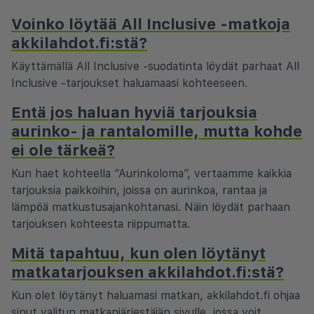
Voinko löytää All Inclusive -matkoja
akkilahdot.fi:stä?
Käyttämällä All Inclusive -suodatinta löydät parhaat All
Inclusive -tarjoukset haluamaasi kohteeseen.
Entä jos haluan hyviä tarjouksia
aurinko- ja rantalomille, mutta kohde
ei ole tärkeä?
Kun haet kohteella “Aurinkoloma”, vertaamme kaikkia
tarjouksia paikkoihin, joissa on aurinkoa, rantaa ja
lämpöä matkustusajankohtanasi. Näin löydät parhaan
tarjouksen kohteesta riippumatta.
Mitä tapahtuu, kun olen löytänyt
matkatarjouksen akkilahdot.fi:stä?
Kun olet löytänyt haluamasi matkan, akkilahdot.fi ohjaa
sinut valitun matkanjärjestäjän sivulle, jossa voit