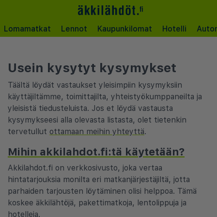
Lomamatkat
Lennot
Kaupunkilomat
Hotelli
Auto
Usein kysytyt kysymykset
Täältä löydät vastaukset yleisimpiin kysymyksiin
käyttäjiltämme, toimittajilta, yhteistyökumppaneilta ja
yleisistä tiedusteluista. Jos et löydä vastausta
kysymykseesi alla olevasta listasta, olet tietenkin
tervetullut
ottamaan meihin yhteyttä
.
Mihin akkilahdot.fi:tä käytetään?
Akkilahdot.fi on verkkosivusto, joka vertaa
hintatarjouksia monilta eri matkanjärjestäjiltä, jotta
parhaiden tarjousten löytäminen olisi helppoa. Tämä
koskee äkkilähtöjä, pakettimatkoja, lentolippuja ja
hotelleja.