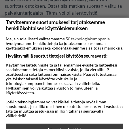
suorittaa ostoksen. Ostat siis matkan suoraan valitulta
palveluntarjoajalta. Tämä voi olla lentoyhtiö,
verkkopohjainen matkatoimisto tai valmismatkojen
Tarvitsemme suostumuksesi tarjotaksemme
järjestäjä.
henkilökohtaisen käyttökokemuksen
Voinko varata matkan ilman
Me ja huolellisesti valitsemamme
50 teknologiakumppania
hyödynnämme henkilötietoja tarjotaksemme paremman
vanhempia tai muita aikuisia, jos olen
käyttäjäkokemuksen sekä kohdentaaksemme sisältöä ja mainoksia.
alle 18-vuotias?
Hyväksymällä suostut tietojesi käyttöön seuraavasti:
Kyllä, joissakin tapauksissa.
Käytämme laitetunnisteita ja tallennamme evästeitä laitteellesi
saadaksemme tietoja esimerkiksi sivuista, joilla vierailit, IP-
osoitteestasi sekä laitteesi ominaisuuksista. Pääset tutustumaan
Eri matkanjärjestäjillä, lentoyhtiöillä ja hotelleilla on
yksityiskohtaisesti käyttötarkoituksiin ja
erilaiset säännöt alaikäisille matkustajille. Jotkut sallivat
teknologiakumppaneihimme seuraavalla välilehdellä.
Hylkääminen voi vaikuttaa sivuston toimivuuteen ja
yksin matkustamisen, toiset eivät – tai vaativat
käytettävyyteen.
huoltajan kirjallisen luvan.
Jotkin teknologiamme voivat käsitellä tietoja myös ilman
suostumusta, jos niillä on siihen oikeutettu peruste. Voit vastustaa
Alla olevasta linkistä löydät järjestäjiä, jotka tarjoavat
tätä tai muuttaa asetuksiasi milloin tahansa seuraavalla
pakettimatkoja (lento + hotelli), joita voi olla
välilehdellä.
mahdollista varata ilman aikuista. Tämä tarkoittaa, että
he ovat tarkistaneet ja mahdollistaneet sen, jos hotelli