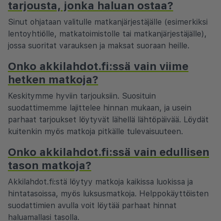
tarjousta, jonka haluan ostaa?
Sinut ohjataan valitulle matkanjärjestäjälle (esimerkiksi
lentoyhtiölle, matkatoimistolle tai matkanjärjestäjälle),
jossa suoritat varauksen ja maksat suoraan heille.
Onko akkilahdot.fi:ssä vain viime
hetken matkoja?
Keskitymme hyviin tarjouksiin. Suosituin
suodattimemme lajittelee hinnan mukaan, ja usein
parhaat tarjoukset löytyvät lähellä lähtöpäivää. Löydät
kuitenkin myös matkoja pitkälle tulevaisuuteen.
Onko akkilahdot.fi:ssä vain edullisen
tason matkoja?
Akkilahdot.fi:stä löytyy matkoja kaikissa luokissa ja
hintatasoissa, myös luksusmatkoja. Helppokäyttöisten
suodattimien avulla voit löytää parhaat hinnat
haluamallasi tasolla.