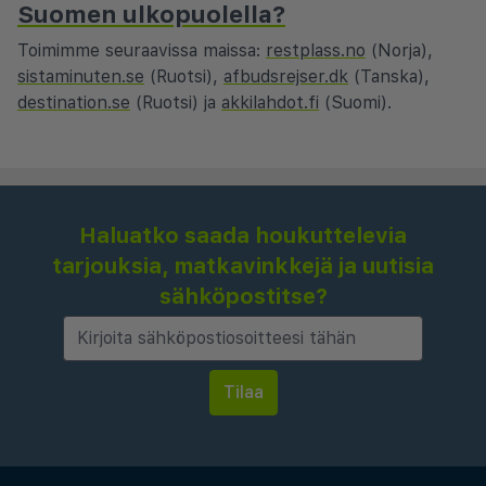
Suomen ulkopuolella?
Toimimme seuraavissa maissa:
restplass.no
(Norja),
sistaminuten.se
(Ruotsi),
afbudsrejser.dk
(Tanska),
destination.se
(Ruotsi) ja
akkilahdot.fi
(Suomi).
Haluatko saada houkuttelevia
tarjouksia, matkavinkkejä ja uutisia
sähköpostitse?