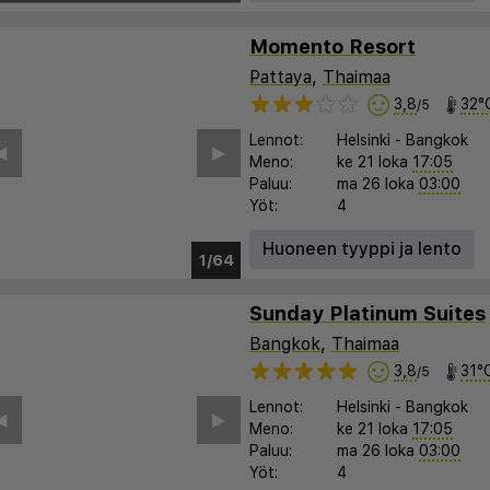
Momento Resort
Pattaya
,
Thaimaa
3,8
32°
/5
Lennot:
Helsinki
-
Bangkok
︎
▶︎
Meno:
ke 21 loka
17:05
Paluu:
ma 26 loka
03:00
Yöt:
4
Huoneen tyyppi ja lento
1/60
Sunday Platinum Suites
Bangkok
,
Thaimaa
3,8
31°
/5
Lennot:
Helsinki
-
Bangkok
︎
▶︎
Meno:
ke 21 loka
17:05
Paluu:
ma 26 loka
03:00
Yöt:
4