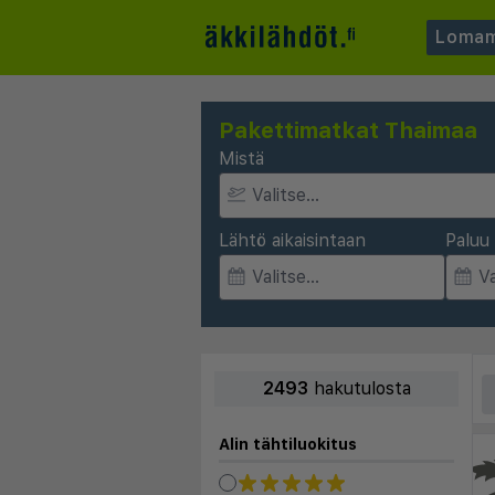
Lomam
Pakettimatkat Thaimaa
Mistä
Lähtö aikaisintaan
Paluu 
2493
hakutulosta
Alin tähtiluokitus