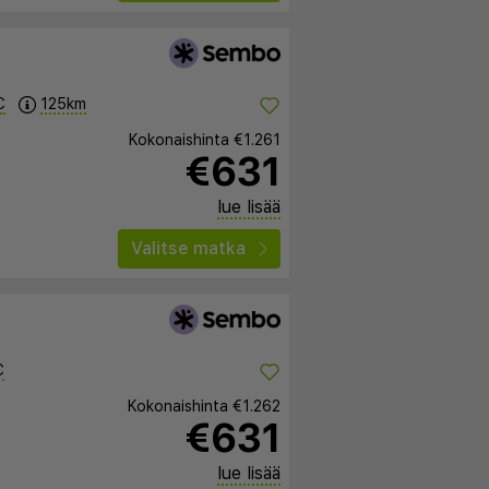
C
125km
Kokonaishinta
€1.261
€631
lue lisää
Valitse matka
C
Kokonaishinta
€1.262
€631
lue lisää