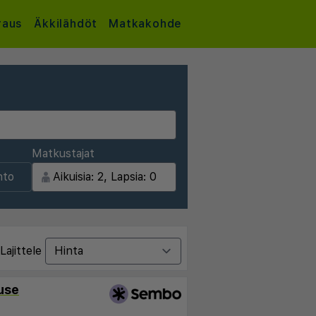
raus
Äkkilähdöt
Matkakohde
Matkustajat
nto
Lajittele
use