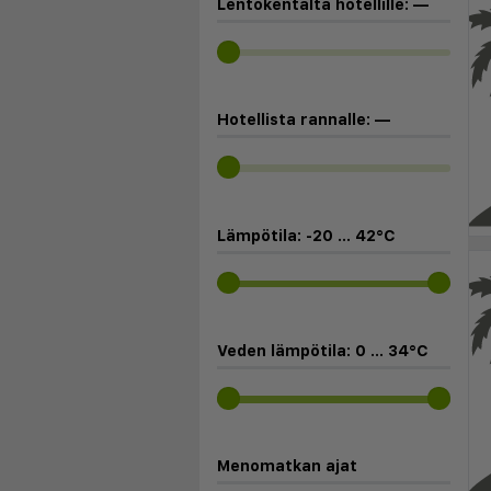
Lentokentältä hotellille:
—
Hotellista rannalle:
—
Lämpötila:
-20
...
42
°C
Veden lämpötila:
0
...
34
°C
Menomatkan ajat