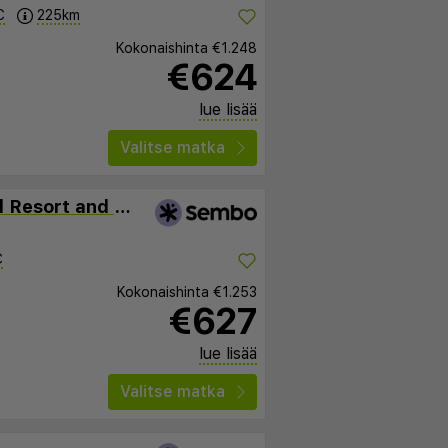
C
225km
Kokonaishinta
€1.248
€624
lue lisää
Valitse matka
Palette Bangkok Natural Resort and Spa
C
Kokonaishinta
€1.253
€627
lue lisää
Valitse matka