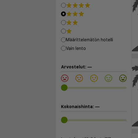
Määrittelemätön hotelli
Vain lento
Arvostelut:
—
Kokonaishinta:
—