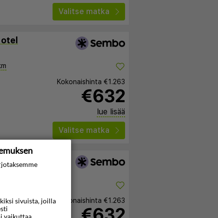
Valitse matka
otel
km
Kokonaishinta
€1.263
€632
lue lisää
Valitse matka
kemuksen
rjotaksemme
C
Kokonaishinta
€1.263
si sivuista, joilla
€632
sti
i vaikuttaa