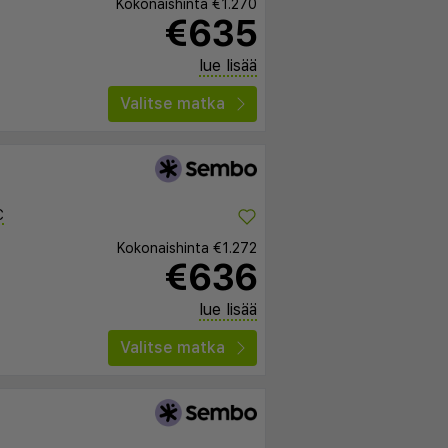
Kokonaishinta
€1.270
€635
lue lisää
Valitse matka
C
Kokonaishinta
€1.272
€636
lue lisää
Valitse matka