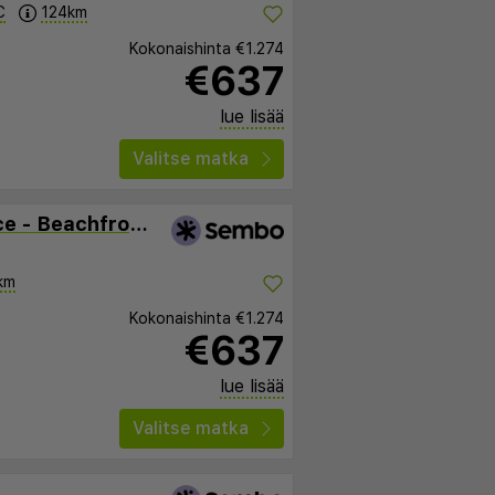
C
124km
Kokonaishinta
€1.274
€637
lue lisää
Valitse matka
Jomtien Sands Residence - Beachfront, Relax & Amazing Seafood Dining
km
Kokonaishinta
€1.274
€637
lue lisää
Valitse matka