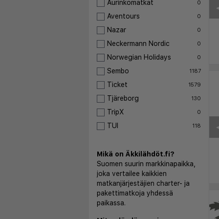
Aurinkomatkat
0
◀
Aventours
0
Nazar
0
Neckermann Nordic
0
Norwegian Holidays
0
Sembo
1187
Ticket
1579
Tjäreborg
130
TripX
0
TUI
◀
118
Mikä on Äkkilähdöt.fi?
Suomen suurin markkinapaikka,
joka vertailee kaikkien
matkanjärjestäjien charter- ja
pakettimatkoja yhdessä
paikassa.