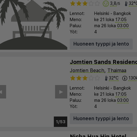
3,8
32°
/5
Lennot:
Helsinki
-
Bangkok
Meno:
ke 21 loka
17:05
Paluu:
ma 26 loka
03:00
Yöt:
4
Huoneen tyyppi ja lento
Jomtien Beach
,
Thaimaa
32°C
130
Lennot:
Helsinki
-
Bangkok
︎
▶︎
Meno:
ke 21 loka
17:05
Paluu:
ma 26 loka
03:00
Yöt:
4
Huoneen tyyppi ja lento
1/48
Nicha Hua Hin Hotel