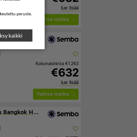
lue lisää
ikeutettu peruste.
Valitse matka
sy kaikki
C
Kokonaishinta
€1.263
€632
lue lisää
Valitse matka
Palette Bella B All Suites Bangkok Hotel
C