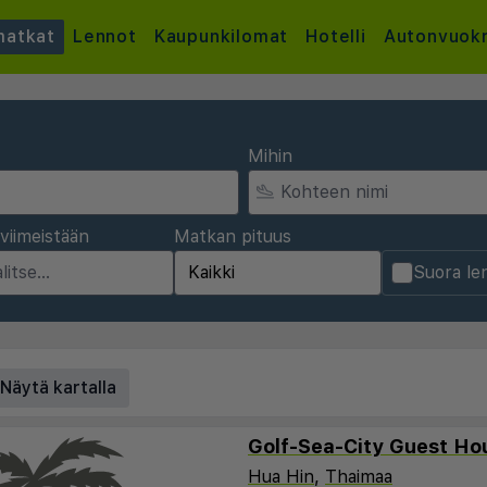
atkat
Lennot
Kaupunkilomat
Hotelli
Autonvuok
Mihin
viimeistään
Matkan pituus
Suora le
Näytä kartalla
Golf-Sea-City Guest Ho
Hua Hin
,
Thaimaa