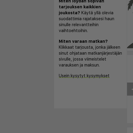
Miten löydän sopivan
tarjouksen kaikkien
joukosta?
Käytä yllä olevia
suodattimia rajataksesi haun
sinulle relevantteihin
vaihtoehtoihin.
Miten varaan matkan?
Klikkaat tarjousta, jonka jälkeen
sinut ohjataan matkanjärjestäjän
sivulle, jossa viimeistelet
varauksen ja maksun.
Usein kysytyt kysymykset
◀