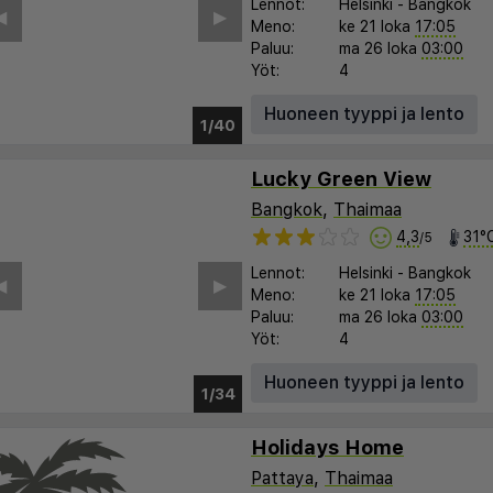
Lennot:
Helsinki
-
Bangkok
︎
▶︎
Meno:
ke 21 loka
17:05
Paluu:
ma 26 loka
03:00
Yöt:
4
Huoneen tyyppi ja lento
1/35
Lucky Green View
Bangkok
,
Thaimaa
4,3
31°
/5
Lennot:
Helsinki
-
Bangkok
︎
▶︎
Meno:
ke 21 loka
17:05
Paluu:
ma 26 loka
03:00
Yöt:
4
Huoneen tyyppi ja lento
1/30
Holidays Home
Pattaya
,
Thaimaa