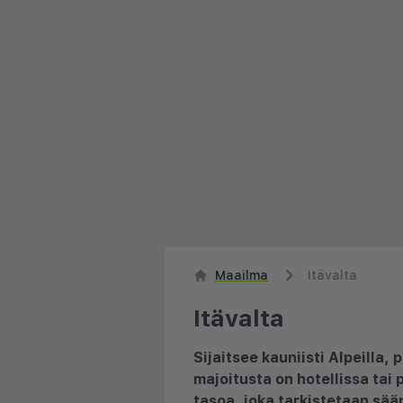
Maailma
Itävalta
Itävalta
Sijaitsee kauniisti Alpeilla, 
majoitusta on hotellissa tai 
tasoa, joka tarkistetaan sään