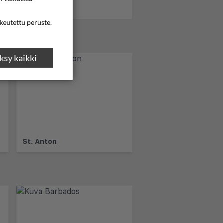
ikeutettu peruste.
sy kaikki
St. Anton