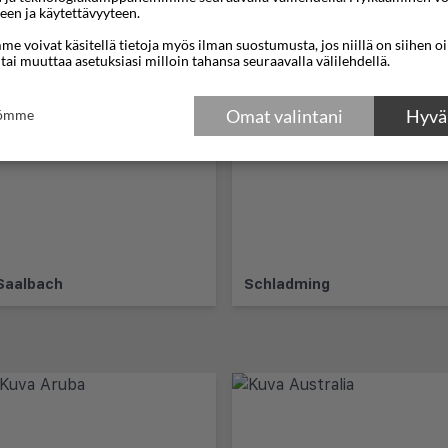
een ja käytettävyyteen.
e voivat käsitellä tietoja myös ilman suostumusta, jos niillä on siihen o
 tai muuttaa asetuksiasi milloin tahansa seuraavalla välilehdellä.
Omat valintani
Hyväk
tömme
Saalbach
Schladming