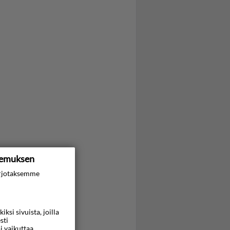
kemuksen
rjotaksemme
si sivuista, joilla
sti
i vaikuttaa