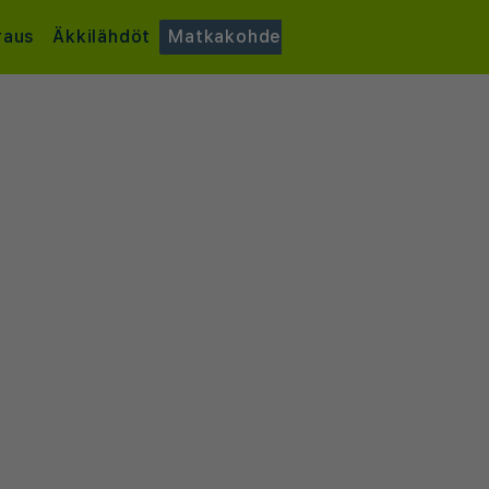
raus
Äkkilähdöt
Matkakohde