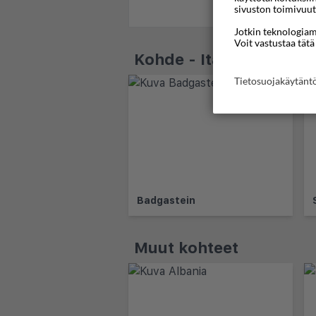
sivuston toimivuut
Jotkin teknologiamm
Voit vastustaa tätä
Kohde - Itävalta
Tietosuojakäytän
Badgastein
Muut kohteet