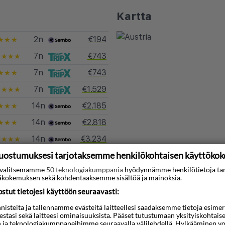
Kartta
2n
€194
★★★
7n
€743
★★★★
7n
€743
★★★
7n
€1.529
★★★★
14n
€2.185
★★★
14n
€2.818
★★★
14n
€3.234
★★★★
uostumuksesi tarjotaksemme henkilökohtaisen käyttöko
matkoja kohteeseen Itävalta
ti valitsemamme
50 teknologiakumppania
hyödynnämme henkilötietoja ta
kokemuksen sekä kohdentaaksemme sisältöä ja mainoksia.
tut tietojesi käyttöön seuraavasti:
steita ja tallennamme evästeitä laitteellesi saadaksemme tietoja esimerkik
teestasi sekä laitteesi ominaisuuksista. Pääset tutustumaan yksityiskohtaise
n ja teknologiakumppaneihimme seuraavalla välilehdellä. Hylkääminen vo