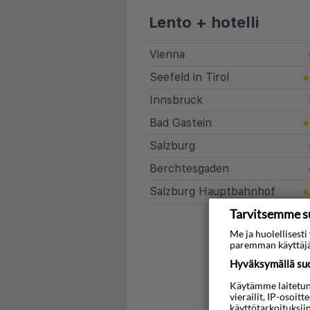
Lento + hotelli
Vienna
Seefeld in Tirol
Innsbruck
Bad Gastein
Salzburg
Berchtesgaden
Salzburg Hauptbahnhof
Tarvitsemme s
Etsi 
Me ja huolellises
paremman käyttäjä
Hyväksymällä suos
Käytämme laitetunni
vierailit, IP-osoit
käyttötarkoituksii