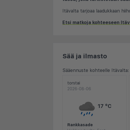
Itävalta tarjoaa laadukkaan hi
Etsi matkoja kohteeseen Itäv
Sää ja ilmasto
Sääennuste kohteelle Itävalta:
torstai
2026-08-06
17 °C
Rankkasade