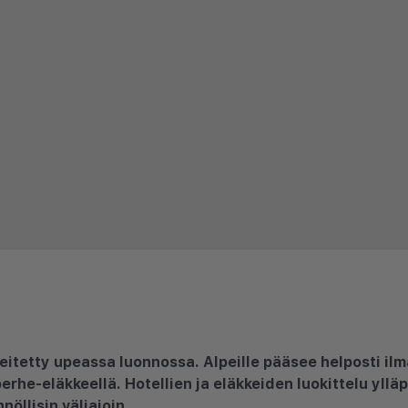
peitetty upeassa luonnossa. Alpeille pääsee helposti ilmal
perhe-eläkkeellä. Hotellien ja eläkkeiden luokittelu yllä
nöllisin väliajoin.