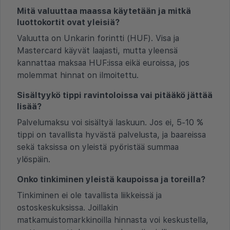
Mitä valuuttaa maassa käytetään ja mitkä
luottokortit ovat yleisiä?
Valuutta on Unkarin forintti (HUF). Visa ja
Mastercard käyvät laajasti, mutta yleensä
kannattaa maksaa HUF:issa eikä euroissa, jos
molemmat hinnat on ilmoitettu.
Sisältyykö tippi ravintoloissa vai pitääkö jättää
lisää?
Palvelumaksu voi sisältyä laskuun. Jos ei, 5-10 %
tippi on tavallista hyvästä palvelusta, ja baareissa
sekä taksissa on yleistä pyöristää summaa
ylöspäin.
Onko tinkiminen yleistä kaupoissa ja toreilla?
Tinkiminen ei ole tavallista liikkeissä ja
ostoskeskuksissa. Joillakin
matkamuistomarkkinoilla hinnasta voi keskustella,