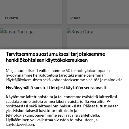
Itävalta
Puola
Tarvitsemme suostumuksesi tarjotaksemme
henkilökohtaisen käyttökokemuksen
Me ja huolellisesti valitsemamme
50 teknologiakumppania
hyödynnämme henkilötietoja tarjotaksemme paremman
Portugali
Qatar
käyttäjäkokemuksen sekä kohdentaaksemme sisältöä ja mainoksia.
Hyväksymällä suostut tietojesi käyttöön seuraavasti:
Käytämme laitetunnisteita ja tallennamme evästeitä laitteellesi
saadaksemme tietoja esimerkiksi sivuista, joilla vierailit, IP-
osoitteestasi sekä laitteesi ominaisuuksista. Pääset tutustumaan
yksityiskohtaisesti käyttötarkoituksiin ja
teknologiakumppaneihimme seuraavalla välilehdellä.
Hylkääminen voi vaikuttaa sivuston toimivuuteen ja
käytettävyyteen.