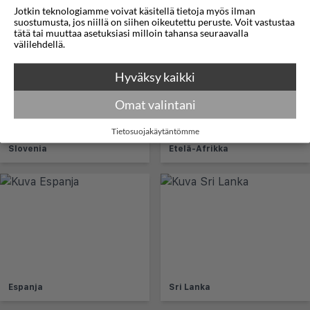
Jotkin teknologiamme voivat käsitellä tietoja myös ilman
Romania
Seychellit
suostumusta, jos niillä on siihen oikeutettu peruste. Voit vastustaa
tätä tai muuttaa asetuksiasi milloin tahansa seuraavalla
välilehdellä.
Hyväksy kaikki
Omat valintani
Tietosuojakäytäntömme
Slovenia
Etelä-Afrikka
Espanja
Sri Lanka