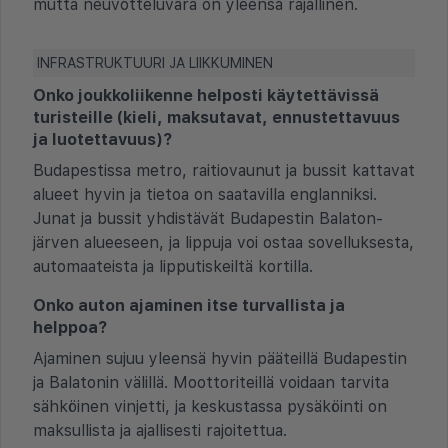
mutta neuvotteluvara on yleensä rajallinen.
INFRASTRUKTUURI JA LIIKKUMINEN
Onko joukkoliikenne helposti käytettävissä
turisteille (kieli, maksutavat, ennustettavuus
ja luotettavuus)?
Budapestissa metro, raitiovaunut ja bussit kattavat
alueet hyvin ja tietoa on saatavilla englanniksi.
Junat ja bussit yhdistävät Budapestin Balaton-
järven alueeseen, ja lippuja voi ostaa sovelluksesta,
automaateista ja lipputiskeiltä kortilla.
Onko auton ajaminen itse turvallista ja
helppoa?
Ajaminen sujuu yleensä hyvin pääteillä Budapestin
ja Balatonin välillä. Moottoriteillä voidaan tarvita
sähköinen vinjetti, ja keskustassa pysäköinti on
maksullista ja ajallisesti rajoitettua.