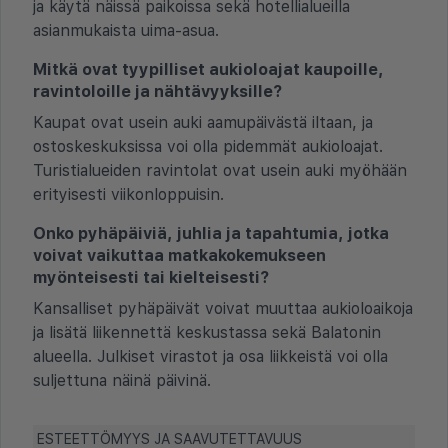
ja käytä näissä paikoissa sekä hotellialueilla
asianmukaista uima-asua.
Mitkä ovat tyypilliset aukioloajat kaupoille,
ravintoloille ja nähtävyyksille?
Kaupat ovat usein auki aamupäivästä iltaan, ja
ostoskeskuksissa voi olla pidemmät aukioloajat.
Turistialueiden ravintolat ovat usein auki myöhään
erityisesti viikonloppuisin.
Onko pyhäpäiviä, juhlia ja tapahtumia, jotka
voivat vaikuttaa matkakokemukseen
myönteisesti tai kielteisesti?
Kansalliset pyhäpäivät voivat muuttaa aukioloaikoja
ja lisätä liikennettä keskustassa sekä Balatonin
alueella. Julkiset virastot ja osa liikkeistä voi olla
suljettuna näinä päivinä.
ESTEETTÖMYYS JA SAAVUTETTAVUUS