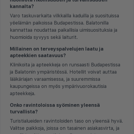
kannalta?
Varo taskuvarkaita vilkkailla kaduilla ja suosituissa
yöelämän paikoissa Budapestissa. Balatonilla
kannattaa noudattaa paikallisia uimisuosituksia ja
huomioida syvyys sekä laiturit.
Millainen on terveyspalvelujen laatu ja
apteekkien saatavuus?
Klinikoita ja apteekkeja on runsaasti Budapestissa
ja Balatonin ympäristössä. Hotellit voivat auttaa
lääkäriajan varaamisessa, ja suuremmissa
kaupungeissa on myös ympärivuorokautisia
apteekkeja.
Onko ravintoloissa syöminen yleensä
turvallista?
Turistialueiden ravintoloiden taso on yleensä hyvä.
Valitse paikkoja, joissa on tasainen asiakasvirta, ja