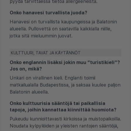
pyydä tarvittaessa tietoa allergeeneista.
Onko hanavesi turvallista juoda?
Hanavesi on turvallista kaupungeissa ja Balatonin
alueella. Pullovettä on saatavilla kaikkialla niille,
jotka sitä mieluummin juovat.
KULTTUURI, TAVAT JA KÄYTÄNNÖT
Onko englannin lisäksi jokin muu “turistikieli”?
Jos on, mikä?
Unkari on virallinen kieli. Englanti toimii
matkailualalla Budapestissa, ja saksaa kuulee paljon
Balatonin alueella.
Onko kulttuurisia sääntöjä tai paikallisia
tapoja, joihin kannattaa kiinnittää huomiota?
Pukeudu kunnioittavasti kirkoissa ja muistopaikoilla.
Noudata kylpylöiden ja yleisten rantojen sääntöjä,