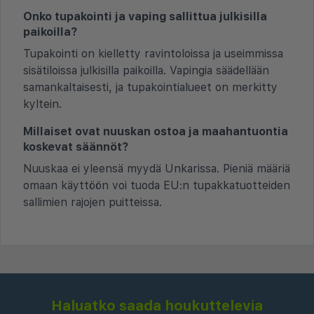
Onko tupakointi ja vaping sallittua julkisilla
paikoilla?
Tupakointi on kielletty ravintoloissa ja useimmissa
sisätiloissa julkisilla paikoilla. Vapingia säädellään
samankaltaisesti, ja tupakointialueet on merkitty
kyltein.
Millaiset ovat nuuskan ostoa ja maahantuontia
koskevat säännöt?
Nuuskaa ei yleensä myydä Unkarissa. Pieniä määriä
omaan käyttöön voi tuoda EU:n tupakkatuotteiden
sallimien rajojen puitteissa.
Haluatko saada houkuttelevia