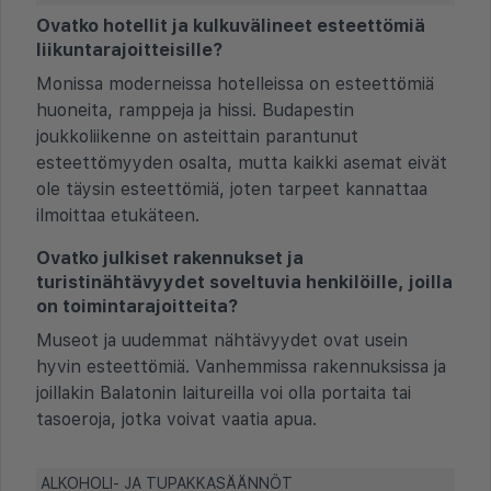
Ovatko hotellit ja kulkuvälineet esteettömiä
liikuntarajoitteisille?
Monissa moderneissa hotelleissa on esteettömiä
huoneita, ramppeja ja hissi. Budapestin
joukkoliikenne on asteittain parantunut
esteettömyyden osalta, mutta kaikki asemat eivät
ole täysin esteettömiä, joten tarpeet kannattaa
ilmoittaa etukäteen.
Ovatko julkiset rakennukset ja
turistinähtävyydet soveltuvia henkilöille, joilla
on toimintarajoitteita?
Museot ja uudemmat nähtävyydet ovat usein
hyvin esteettömiä. Vanhemmissa rakennuksissa ja
joillakin Balatonin laitureilla voi olla portaita tai
tasoeroja, jotka voivat vaatia apua.
ALKOHOLI- JA TUPAKKASÄÄNNÖT