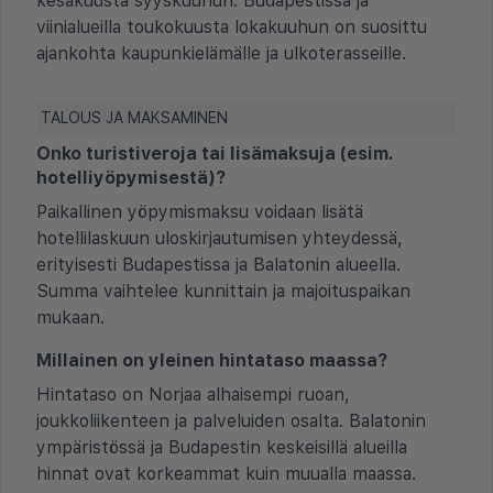
kesäkuusta syyskuuhun. Budapestissa ja
viinialueilla toukokuusta lokakuuhun on suosittu
ajankohta kaupunkielämälle ja ulkoterasseille.
TALOUS JA MAKSAMINEN
Onko turistiveroja tai lisämaksuja (esim.
hotelliyöpymisestä)?
Paikallinen yöpymismaksu voidaan lisätä
hotellilaskuun uloskirjautumisen yhteydessä,
erityisesti Budapestissa ja Balatonin alueella.
Summa vaihtelee kunnittain ja majoituspaikan
mukaan.
Millainen on yleinen hintataso maassa?
Hintataso on Norjaa alhaisempi ruoan,
joukkoliikenteen ja palveluiden osalta. Balatonin
ympäristössä ja Budapestin keskeisillä alueilla
hinnat ovat korkeammat kuin muualla maassa.