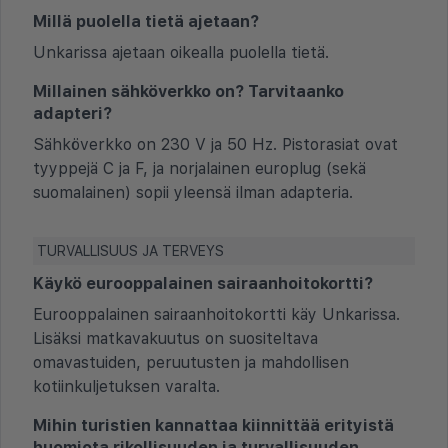
Millä puolella tietä ajetaan?
Unkarissa ajetaan oikealla puolella tietä.
Millainen sähköverkko on? Tarvitaanko
adapteri?
Sähköverkko on 230 V ja 50 Hz. Pistorasiat ovat
tyyppejä C ja F, ja norjalainen europlug (sekä
suomalainen) sopii yleensä ilman adapteria.
TURVALLISUUS JA TERVEYS
Käykö eurooppalainen sairaanhoitokortti?
Eurooppalainen sairaanhoitokortti käy Unkarissa.
Lisäksi matkavakuutus on suositeltava
omavastuiden, peruutusten ja mahdollisen
kotiinkuljetuksen varalta.
Mihin turistien kannattaa kiinnittää erityistä
huomiota rikollisuuden ja turvallisuuden