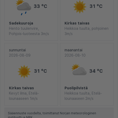
33 °C
31 °C
Sadekuuroja
Kirkas taivas
Hento tuulenvire,
Heikkoa tuulta, pohjoinen
Pohjois-luoteesta 3m/s
3m/s
sunnuntai
maanantai
2026-08-09
2026-08-10
31 °C
34 °C
Kirkas taivas
Puolipilvistä
Kevyt ilma, Etelä-
Heikkoa tuulta, Etelä-
lounaaseen 1m/s
lounaaseen 2m/s
Sääennuste vuodelta, toimittanut Norjan meteorologinen
instituutti ja NRK