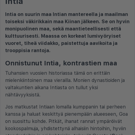
Intia
Intia on suurin maa Intian mantereella ja maailman
toiseksi väkirikkain maa Kiinan jälkeen. Se on hyvin
monipuolinen maa, sekä maantieteellisesti että
kulttuurisesti. Maassa on korkeat lumivyöryiset
vuoret, tiheä viidakko, paistettuja aavikoita ja
trooppisia rantoja.
Onnistunut Intia, kontrastien maa
Tuhansien vuosien historiassa tämä on erittäin
mielenkiintoinen maa vierailla. Monien dynastioiden ja
valtakuntien aikana Intiasta on tullut yksi
nähtävyyksistä.
Jos matkustat Intiaan lomalla kumppanin tai perheen
kanssa ja haluat keskittyä pienempään alueeseen, Goa
on suosittu kohde. Pitkät, ihanat rannat ympäröivät
kookospalmuja, yhdistettynä alhaisiin hintoihin, hyviin