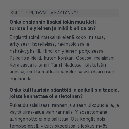
KULTTUURI, TAVAT JA KÄYTÄNNÖT
Onko englannin lisäksi jokin muu kieli
turisteille yleinen ja mikä kieli se on?
Englanti toimii matkailukielenä koko Intiassa,
erityisesti hotelleissa, ravintoloissa ja
nähtävyyksillä. Hindi on yleinen pohjoisessa.
Paikallisia kieliä, kuten konkani Goassa, malajalam
Keralaassa ja tamili Tamil Nadussa, käytetään
arjessa, mutta matkailupalveluissa asioidaan usein
englanniksi.
Onko kulttuurisia sääntöjä ja paikallisia tapoja,
joista kannattaa olla tietoinen?
Pukeudu asiallisesti rannan ja altaan ulkopuolella, ja
käytä uima-asua vain rannalla. Yläosattomana
auringonotto ei ole sallittua. Ota kengät pois
temppeleissä, yksityiskodeissa ja joskus myös