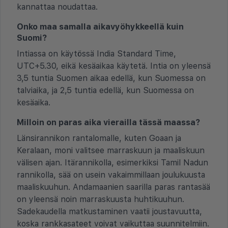
kannattaa noudattaa.
Onko maa samalla aikavyöhykkeellä kuin
Suomi?
Intiassa on käytössä India Standard Time,
UTC+5.30, eikä kesäaikaa käytetä. Intia on yleensä
3,5 tuntia Suomen aikaa edellä, kun Suomessa on
talviaika, ja 2,5 tuntia edellä, kun Suomessa on
kesäaika.
Milloin on paras aika vierailla tässä maassa?
Länsirannikon rantalomalle, kuten Goaan ja
Keralaan, moni valitsee marraskuun ja maaliskuun
välisen ajan. Itärannikolla, esimerkiksi Tamil Nadun
rannikolla, sää on usein vakaimmillaan joulukuusta
maaliskuuhun. Andamaanien saarilla paras rantasää
on yleensä noin marraskuusta huhtikuuhun.
Sadekaudella matkustaminen vaatii joustavuutta,
koska rankkasateet voivat vaikuttaa suunnitelmiin.