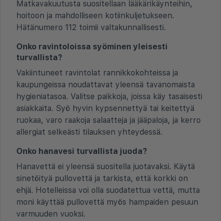
Matkavakuutusta suositellaan lääkärikäynteihin,
hoitoon ja mahdolliseen kotiinkuljetukseen.
Hätänumero 112 toimii valtakunnallisesti.
Onko ravintoloissa syöminen yleisesti
turvallista?
Vakiintuneet ravintolat rannikkokohteissa ja
kaupungeissa noudattavat yleensä tavanomaista
hygieniatasoa. Valitse paikkoja, joissa käy tasaisesti
asiakkaita. Syö hyvin kypsennettyä tai keitettyä
ruokaa, varo raakoja salaatteja ja jääpaloja, ja kerro
allergiat selkeästi tilauksen yhteydessä.
Onko hanavesi turvallista juoda?
Hanavettä ei yleensä suositella juotavaksi. Käytä
sinetöityä pullovettä ja tarkista, että korkki on
ehjä. Hotelleissa voi olla suodatettua vettä, mutta
moni käyttää pullovettä myös hampaiden pesuun
varmuuden vuoksi.