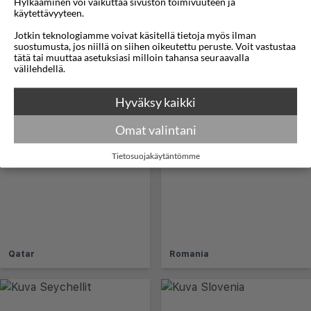
Hylkääminen voi vaikuttaa sivuston toimivuuteen ja
käytettävyyteen.
Jotkin teknologiamme voivat käsitellä tietoja myös ilman
suostumusta, jos niillä on siihen oikeutettu peruste. Voit vastustaa
tätä tai muuttaa asetuksiasi milloin tahansa seuraavalla
välilehdellä.
Hyväksy kaikki
Puola
Portugali
Omat valintani
Tietosuojakäytäntömme
Qatar
Romania