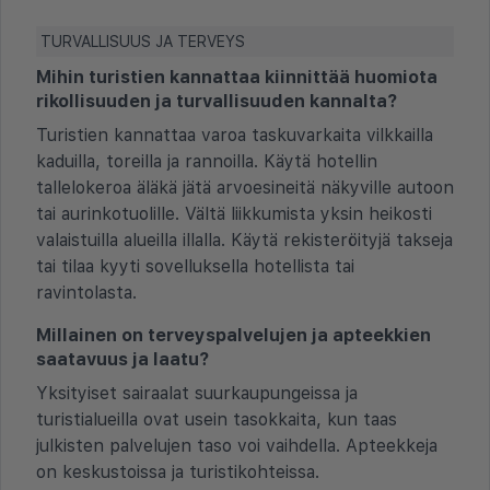
TURVALLISUUS JA TERVEYS
Mihin turistien kannattaa kiinnittää huomiota
rikollisuuden ja turvallisuuden kannalta?
Turistien kannattaa varoa taskuvarkaita vilkkailla
kaduilla, toreilla ja rannoilla. Käytä hotellin
tallelokeroa äläkä jätä arvoesineitä näkyville autoon
tai aurinkotuolille. Vältä liikkumista yksin heikosti
valaistuilla alueilla illalla. Käytä rekisteröityjä takseja
tai tilaa kyyti sovelluksella hotellista tai
ravintolasta.
Millainen on terveyspalvelujen ja apteekkien
saatavuus ja laatu?
Yksityiset sairaalat suurkaupungeissa ja
turistialueilla ovat usein tasokkaita, kun taas
julkisten palvelujen taso voi vaihdella. Apteekkeja
on keskustoissa ja turistikohteissa.