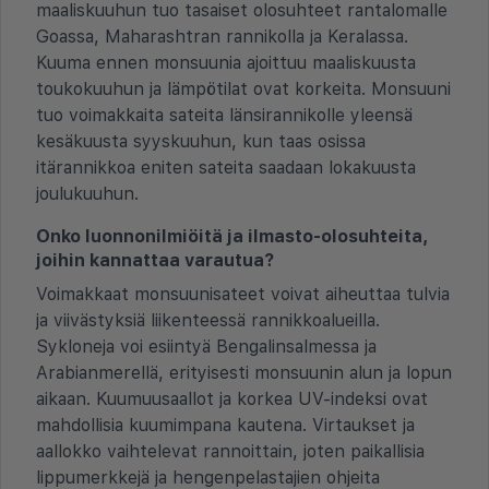
maaliskuuhun tuo tasaiset olosuhteet rantalomalle
Goassa, Maharashtran rannikolla ja Keralassa.
Kuuma ennen monsuunia ajoittuu maaliskuusta
toukokuuhun ja lämpötilat ovat korkeita. Monsuuni
tuo voimakkaita sateita länsirannikolle yleensä
kesäkuusta syyskuuhun, kun taas osissa
itärannikkoa eniten sateita saadaan lokakuusta
joulukuuhun.
Onko luonnonilmiöitä ja ilmasto-olosuhteita,
joihin kannattaa varautua?
Voimakkaat monsuunisateet voivat aiheuttaa tulvia
ja viivästyksiä liikenteessä rannikkoalueilla.
Sykloneja voi esiintyä Bengalinsalmessa ja
Arabianmerellä, erityisesti monsuunin alun ja lopun
aikaan. Kuumuusaallot ja korkea UV-indeksi ovat
mahdollisia kuumimpana kautena. Virtaukset ja
aallokko vaihtelevat rannoittain, joten paikallisia
lippumerkkejä ja hengenpelastajien ohjeita