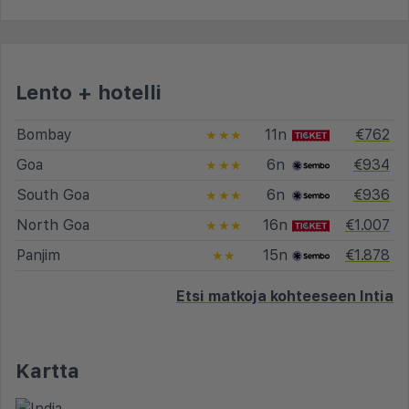
Lento + hotelli
Bombay
11n
€762
★★★
Goa
6n
€934
★★★
South Goa
6n
€936
★★★
North Goa
16n
€1.007
★★★
Panjim
15n
€1.878
★★
Etsi matkoja kohteeseen Intia
Kartta