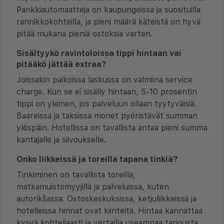
Pankkiautomaatteja on kaupungeissa ja suosituilla
rannikkokohteilla, ja pieni määrä käteistä on hyvä
pitää mukana pieniä ostoksia varten.
Sisältyykö ravintoloissa tippi hintaan vai
pitääkö jättää extraa?
Joissakin paikoissa laskussa on valmiina service
charge. Kun se ei sisälly hintaan, 5-10 prosentin
tippi on yleinen, jos palveluun ollaan tyytyväisiä.
Baareissa ja taksissa monet pyöristävät summan
ylöspäin. Hotellissa on tavallista antaa pieni summa
kantajalle ja siivoukselle.
Onko liikkeissä ja toreilla tapana tinkiä?
Tinkiminen on tavallista toreilla,
matkamuistomyyjillä ja palveluissa, kuten
autorikšassa. Ostoskeskuksissa, ketjuliikkeissä ja
hotelleissa hinnat ovat kiinteitä. Hintaa kannattaa
kysyä kohteliaasti ja vertailla useampaa tarjousta