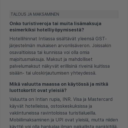
TALOUS JA MAKSAMINEN
Onko turistiveroja tai muita lisämaksuja
esimerkiksi hotelliyöpymisestä?
Hotellihinnat Intiassa sisältävät yleensä GST-
järjestelmän mukaisen arvonlisäveron. Joissakin
osavaltioissa tai kunnissa voi olla omia
majoitusmaksuja. Maksut ja mahdolliset
palvelumaksut näkyvät erillisinä riveinä kuitissa
sisään- tai uloskirjautumisen yhteydessä.
Mikä valuutta maassa on käytössä ja mitkä
luottokortit ovat yleisiä?
Valuutta on Intian rupia, INR. Visa ja Mastercard
käyvät hotelleissa, ostoskeskuksissa ja
vakiintuneissa ravintoloissa turistialueilla.
Mobiilimaksaminen ja UPI ovat yleisiä, mutta niiden
käyttö voi olla hankalaa ilman paikallista pankkitiliä.