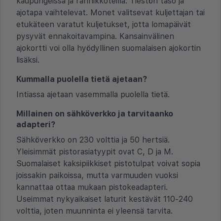
kaupungeissa ja rannikkoteillä. Tiestön taso ja
ajotapa vaihtelevat. Monet valitsevat kuljettajan tai
etukäteen varatut kuljetukset, jotta lomapäivät
pysyvät ennakoitavampina. Kansainvälinen
ajokortti voi olla hyödyllinen suomalaisen ajokortin
lisäksi.
Kummalla puolella tietä ajetaan?
Intiassa ajetaan vasemmalla puolella tietä.
Millainen on sähköverkko ja tarvitaanko
adapteri?
Sähköverkko on 230 volttia ja 50 hertsiä.
Yleisimmät pistorasiatyypit ovat C, D ja M.
Suomalaiset kaksipiikkiset pistotulpat voivat sopia
joissakin paikoissa, mutta varmuuden vuoksi
kannattaa ottaa mukaan pistokeadapteri.
Useimmat nykyaikaiset laturit kestävät 110-240
volttia, joten muunninta ei yleensä tarvita.