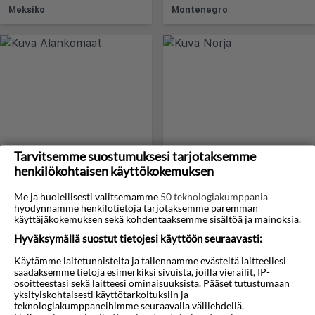
Meksiko
Montenegro
Alankomaat
Norja
Tarvitsemme suostumuksesi tarjotaksemme
henkilökohtaisen käyttökokemuksen
Me ja huolellisesti valitsemamme
50 teknologiakumppania
hyödynnämme henkilötietoja tarjotaksemme paremman
käyttäjäkokemuksen sekä kohdentaaksemme sisältöä ja mainoksia.
Hyväksymällä suostut tietojesi käyttöön seuraavasti:
Käytämme laitetunnisteita ja tallennamme evästeitä laitteellesi
saadaksemme tietoja esimerkiksi sivuista, joilla vierailit, IP-
osoitteestasi sekä laitteesi ominaisuuksista. Pääset tutustumaan
Oman
Itävalta
yksityiskohtaisesti käyttötarkoituksiin ja
teknologiakumppaneihimme seuraavalla välilehdellä.