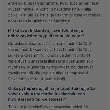
ennen kauppaan astumista. Kysy lupa ennen kuin
kuvaat ihmisiä. Alkoholin nauttiminen julkisilla
paikoilla ei ole sallittua, ja uskonnollisissa kohteissa
odotetaan kunnioittavaa käytöstä.
Mitkä ovat liikkeiden, ravintoloiden ja
nähtävyyksien tyypilliset aukioloajat?
Ostoskeskukset ovat usein auki noin klo 10-22.
Pienemmät liikkeet voivat avata noin klo 10 ja
sulkea aikaisemmin. Turistialueiden ravintolat
tarjoilevat lounasta ja illallista ja ovat usein auki
myöhään. Museot ja nähtävyydet noudattavat
tavallisesti päiväaikoja ja sulkevat iltapäivällä.
Paikalliset vaihtelut ovat yleisiä.
Onko pyhäpäiviä, juhlia ja tapahtumia, jotka
voivat vaikuttaa matkailukokemukseen
myönteisesti tai kielteisesti?
Tärkeitä juhlapäiviä ovat tasavallan päivä 26.