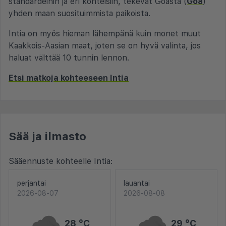
standardeihin ja eri kohteisiin, tekevät Goasta (
Goa
)
yhden maan suosituimmista paikoista.
Intia on myös hieman lähempänä kuin monet muut
Kaakkois-Aasian maat, joten se on hyvä valinta, jos
haluat välttää 10 tunnin lennon.
Etsi matkoja kohteeseen Intia
Sää ja ilmasto
Sääennuste kohteelle Intia:
perjantai
lauantai
2026-08-07
2026-08-08
28 °C
29 °C