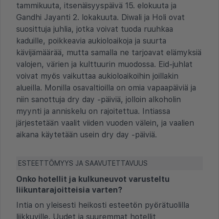
tammikuuta, itsenäisyyspäivä 15. elokuuta ja
Gandhi Jayanti 2. lokakuuta. Diwali ja Holi ovat
suosittuja juhlia, jotka voivat tuoda ruuhkaa
kaduille, poikkeavia aukioloaikoja ja suurta
kävijämäärää, mutta samalla ne tarjoavat elämyksiä
valojen, värien ja kulttuurin muodossa. Eid-juhlat
voivat myös vaikuttaa aukioloaikoihin joillakin
alueilla. Monilla osavaltioilla on omia vapaapäiviä ja
niin sanottuja dry day -päiviä, jolloin alkoholin
myynti ja anniskelu on rajoitettua. Intiassa
järjestetään vaalit viiden vuoden välein, ja vaalien
aikana käytetään usein dry day -päiviä.
ESTEETTÖMYYS JA SAAVUTETTAVUUS
Onko hotellit ja kulkuneuvot varusteltu
liikuntarajoitteisia varten?
Intia on yleisesti heikosti esteetön pyörätuolilla
liikkuville. Uudet ja suuremmat hotellit