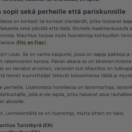
sopii sekä perheille että pariskunnille
issa on korkeat tai korkeat standardit, jotka tarjoavat laajan
llialueella sekä päivällä että illalla. Monella maailmankuululla 
nomia. Mauritius tarjoaa myös huoneistoja kohtuullisin hinno
flacissa (
Flic en Flac
).
 Louis. Se on vanha kaupunki, jossa on laajoja paikkoja ja ta
n rakennusten kanssa. Päivän aikana se on kiireinen ihmisten
uis on vierailun arvoinen, varsinkin kun Mauritius on tullivapa
tä monet suunnittelijat tekevät kokoelmansa täällä ja myydä
perheille. Useimmissa hotelleissa on lastentarhoja, lastenkl
 Matkustajille, joilla ei ole lapsia, jotka haluavat asua rauhal
n aikuisille.
t. Lentokentältä se on huonompi, mutta sitten on taksi.
ritius Turistbyrå (EN)