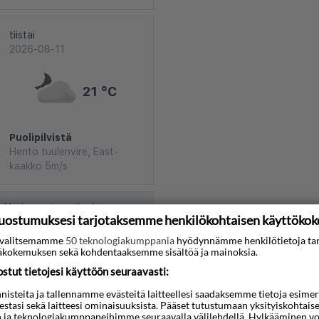
tiistai
2026-08-11
21 °C
Puolipilvistä
Hento tuulenvire, East-
kaakko 5m/s
t Norjan meteorologinen
uostumuksesi tarjotaksemme henkilökohtaisen käyttöko
ti valitsemamme
50 teknologiakumppania
hyödynnämme henkilötietoja ta
kokemuksen sekä kohdentaaksemme sisältöä ja mainoksia.
tut tietojesi käyttöön seuraavasti:
steita ja tallennamme evästeitä laitteellesi saadaksemme tietoja esimerkik
teestasi sekä laitteesi ominaisuuksista. Pääset tutustumaan yksityiskohtaise
Kartta
n ja teknologiakumppaneihimme seuraavalla välilehdellä. Hylkääminen vo