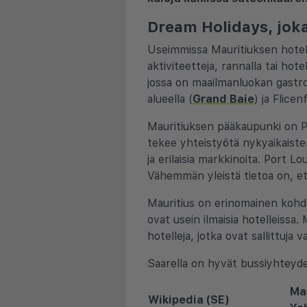
Dream Holidays, joka 
Useimmissa Mauritiuksen hotelle
aktiviteetteja, rannalla tai hote
jossa on maailmanluokan gastro
alueella (
Grand Baie
) ja Flicen
Mauritiuksen pääkaupunki on Port
tekee yhteistyötä nykyaikaiste
ja erilaisia markkinoita. Port Lo
Vähemmän yleistä tietoa on, et
Mauritius on erinomainen kohde 
ovat usein ilmaisia hotelleissa.
hotelleja, jotka ovat sallittuja vai
Saarella on hyvät bussiyhteyde
Mau
Wikipedia (SE)