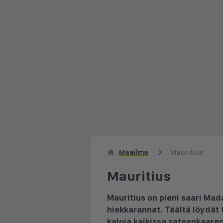
Maailma
Mauritius
Mauritius
Mauritius on pieni saari Mada
hiekkarannat. Täältä löydät 
kaloja kaikissa sateenkaaren