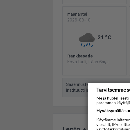
maanantai
2026-08-10
21 °C
Rankkasade
Kova tuuli, Itään 6m/s
Sääennuste vuodelta, toimittanu
Tarvitsemme s
instituutti ja NRK
Me ja huolellises
paremman käyttäjä
Hyväksymällä suos
Käytämme laitetunni
vierailit, IP-osoit
Lento + hotelli
käyttötarkoituksii