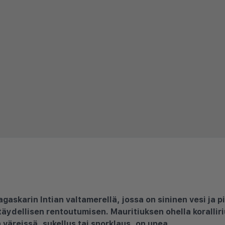
gaskarin Intian valtamerellä, jossa on sininen vesi ja pit
täydellisen rentoutumisen. Mauritiuksen ohella koralliri
 väreissä, sukellus tai snorklaus, on upea.