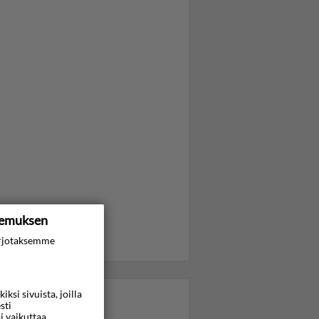
kemuksen
rjotaksemme
si sivuista, joilla
sti
i vaikuttaa