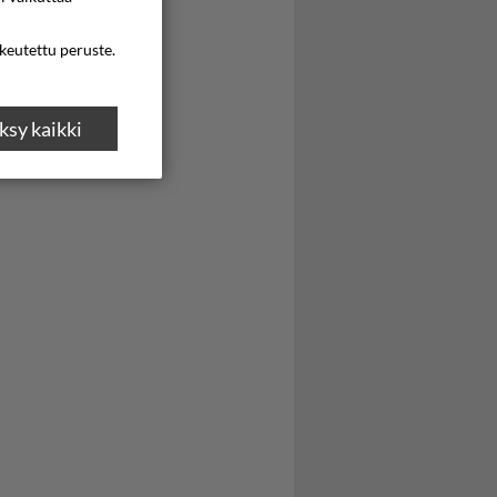
ikeutettu peruste.
sy kaikki