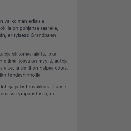
 valikoiman erilaisia
kokilla on pohjansa saarelle,
in, erityisesti Grandbaien
loja siirtomaa-ajalta, joka
 elämä, jossa on myyjiä, autoja
a alue, ja siellä on halpaa ostaa.
än tehdashinnoilla.
ubeja ja lastenvalikoita. Lapset
lisemmassa ympäristössä, on