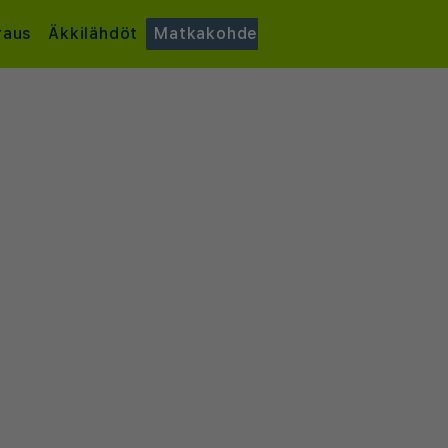
raus
Äkkilähdöt
Matkakohde