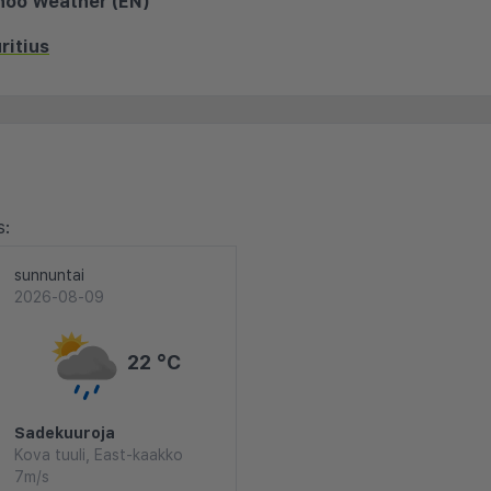
hoo Weather (EN)
ritius
s:
sunnuntai
2026-08-09
22 °C
Sadekuuroja
Kova tuuli, East-kaakko
7m/s