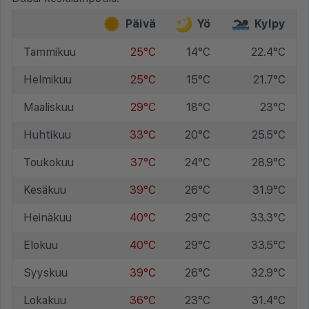
Päivä
Yö
Kylpy
Tammikuu
25°C
14°C
22.4°C
Helmikuu
25°C
15°C
21.7°C
Maaliskuu
29°C
18°C
23°C
Huhtikuu
33°C
20°C
25.5°C
Toukokuu
37°C
24°C
28.9°C
Kesäkuu
39°C
26°C
31.9°C
Heinäkuu
40°C
29°C
33.3°C
Elokuu
40°C
29°C
33.5°C
Syyskuu
39°C
26°C
32.9°C
Lokakuu
36°C
23°C
31.4°C