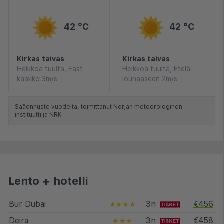
42 °C
42 °C
Kirkas taivas
Kirkas taivas
Heikkoa tuulta, East-
Heikkoa tuulta, Etelä-
kaakko 3m/s
lounaaseen 2m/s
Sääennuste vuodelta, toimittanut Norjan meteorologinen
instituutti ja NRK
Lento + hotelli
Bur Dubai
3n
€456
★★★★
Deira
3n
€458
★★★