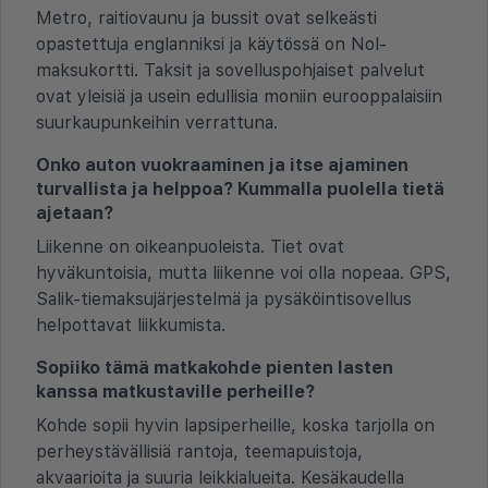
Metro, raitiovaunu ja bussit ovat selkeästi
opastettuja englanniksi ja käytössä on Nol-
maksukortti. Taksit ja sovelluspohjaiset palvelut
ovat yleisiä ja usein edullisia moniin eurooppalaisiin
suurkaupunkeihin verrattuna.
Onko auton vuokraaminen ja itse ajaminen
turvallista ja helppoa? Kummalla puolella tietä
ajetaan?
Liikenne on oikeanpuoleista. Tiet ovat
hyväkuntoisia, mutta liikenne voi olla nopeaa. GPS,
Salik-tiemaksujärjestelmä ja pysäköintisovellus
helpottavat liikkumista.
Sopiiko tämä matkakohde pienten lasten
kanssa matkustaville perheille?
Kohde sopii hyvin lapsiperheille, koska tarjolla on
perheystävällisiä rantoja, teemapuistoja,
akvaarioita ja suuria leikkialueita. Kesäkaudella