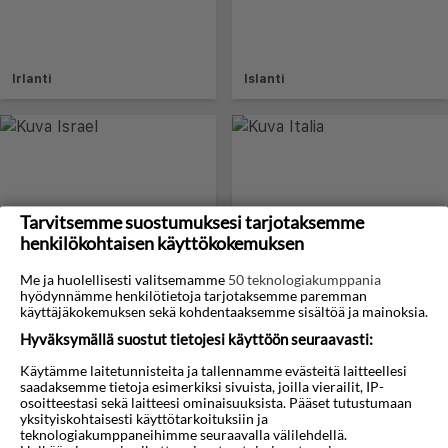
Irlanti
Islanti
Tarvitsemme suostumuksesi tarjotaksemme
henkilökohtaisen käyttökokemuksen
Me ja huolellisesti valitsemamme
50 teknologiakumppania
Israel
Italia
hyödynnämme henkilötietoja tarjotaksemme paremman
käyttäjäkokemuksen sekä kohdentaaksemme sisältöä ja mainoksia.
Hyväksymällä suostut tietojesi käyttöön seuraavasti:
Käytämme laitetunnisteita ja tallennamme evästeitä laitteellesi
saadaksemme tietoja esimerkiksi sivuista, joilla vierailit, IP-
osoitteestasi sekä laitteesi ominaisuuksista. Pääset tutustumaan
yksityiskohtaisesti käyttötarkoituksiin ja
teknologiakumppaneihimme seuraavalla välilehdellä.