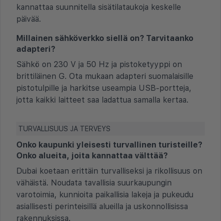
kannattaa suunnitella sisätilataukoja keskelle
päivää.
Millainen sähköverkko siellä on? Tarvitaanko
adapteri?
Sähkö on 230 V ja 50 Hz ja pistoketyyppi on
brittiläinen G. Ota mukaan adapteri suomalaisille
pistotulpille ja harkitse useampia USB-portteja,
jotta kaikki laitteet saa ladattua samalla kertaa.
TURVALLISUUS JA TERVEYS
Onko kaupunki yleisesti turvallinen turisteille?
Onko alueita, joita kannattaa välttää?
Dubai koetaan erittäin turvalliseksi ja rikollisuus on
vähäistä. Noudata tavallisia suurkaupungin
varotoimia, kunnioita paikallisia lakeja ja pukeudu
asiallisesti perinteisillä alueilla ja uskonnollisissa
rakennuksissa.