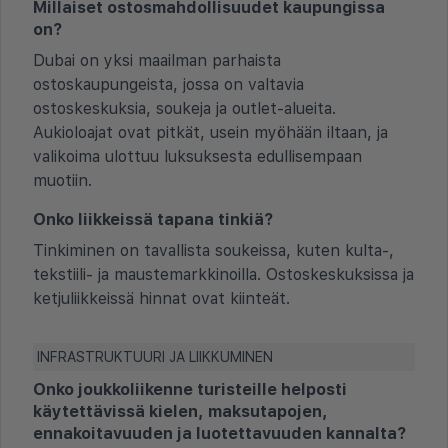
Millaiset ostosmahdollisuudet kaupungissa
on?
Dubai on yksi maailman parhaista
ostoskaupungeista, jossa on valtavia
ostoskeskuksia, soukeja ja outlet-alueita.
Aukioloajat ovat pitkät, usein myöhään iltaan, ja
valikoima ulottuu luksuksesta edullisempaan
muotiin.
Onko liikkeissä tapana tinkiä?
Tinkiminen on tavallista soukeissa, kuten kulta-,
tekstiili- ja maustemarkkinoilla. Ostoskeskuksissa ja
ketjuliikkeissä hinnat ovat kiinteät.
INFRASTRUKTUURI JA LIIKKUMINEN
Onko joukkoliikenne turisteille helposti
käytettävissä kielen, maksutapojen,
ennakoitavuuden ja luotettavuuden kannalta?