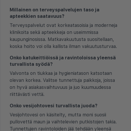
Millainen on terveyspalvelujen taso ja
apteekkien saatavuus?
Terveyspalvelut ovat korkeatasoisia ja moderneja
klinikoita sekä apteekkeja on useimmissa
kaupunginosissa. Matkavakuutusta suositellaan,
koska hoito voi olla kallista ilman vakuutusturvaa.
Onko katukeittiöissä ja ravintoloissa yleensä
turvallista syödä?
Valvonta on tiukkaa ja hygieniatason katsotaan
olevan korkea. Valitse tunnettuja paikkoja, joissa
on hyvä asiakasvaihtuvuus ja juo kuumuudessa
riittävästi vettä.
Onko vesijohtovesi turvallista juoda?
Vesijohtovesi on käsitelty, mutta moni suosii
pullovettä maun ja vaihtelevien putkistojen takia.
Tunnettujen ravintoloiden jää tehdään yleensä