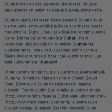
Dubai Metro on osa kasvavaa liikennettä. Muussa
tapauksessa on paljon takseja ja busseja, joista valita.
Dubai on jaettu kahteen pääalueeseen: Dubai City ei
ole kaukana lentokentältä ja Dubain vanhasta osasta
markkinoilla, Dubai Creek. Lue lisää kaupungin alueista,
Deira (
Deira
) og Burdubai (
Bur Dubai
). Pieni
keskustan ulkopuolella on Jumeirah (
Jumayrā
),
kuuluisa ranta, joka ulottuu Arabian golfin varrelle.
Täältä löydät tunnetut hotellit ja kauniit rannat. Lue
lisää Jumeirahista (
Jumayrā
Viime vuosina on ollut uusia ja suosittuja alueita lähellä
Dubai tai Jumeirah. Päätien varrella Sheikh Zayed
Road, Downtown Dubai on rakennettu maasta
ylöspäin. Täältä löydät: Burj Khalifa (ulkoinen linkki)
(http:/www.burjkhalifa.ae/a) Dubai Mall (ulkoinen linkki)
(http:/www.thedubaimall.com/en/a) ja useita uusia
luksushotelleja. Jumeirah Beachin vieressä Dubai