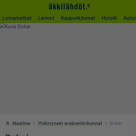
Lomamatkat
Lennot
Kaupunkilomat
Hotelli
Auto
Maailma
Yhdistyneet arabiemiirikunnat
Dubai