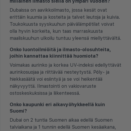
millainen ilmasto siellä on ympäri vuoden?
Dubaissa on aavikkoilmasto, jossa kesät ovat
erittäin kuumia ja kosteita ja talvet leutoja ja kuivia.
Toukokuusta syyskuuhun päivälämpötilat voivat
olla hyvin korkeita, kun taas marraskuusta
maaliskuuhun ulkoilu tuntuu yleensä miellyttävältä.
Onko luontoilmiöitä ja ilmasto-olosuhteita,
joihin kannattaa kiinnittää huomiota?
Voimakas aurinko ja korkea UV-indeksi edellyttävät
aurinkosuojaa ja riittävää nesteytystä. Pöly- ja
hiekkasäätä voi esiintyä ja se voi heikentää
näkyvyyttä. Ilmastointi on vakiovaruste
ostoskeskuksissa ja liikenteessä.
Onko kaupunki eri aikavyöhykkeellä kuin
Suomi?
Dubai on 2 tuntia Suomen aikaa edellä Suomen
talviaikana ja 1 tunnin edellä Suomen kesäaikana,