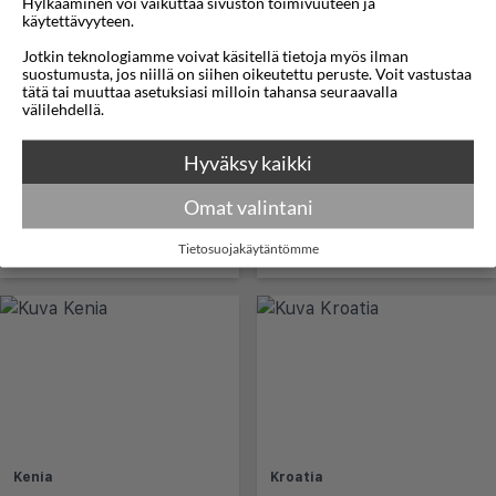
Hylkääminen voi vaikuttaa sivuston toimivuuteen ja
käytettävyyteen.
Jamaika
Japani
Jotkin teknologiamme voivat käsitellä tietoja myös ilman
suostumusta, jos niillä on siihen oikeutettu peruste. Voit vastustaa
tätä tai muuttaa asetuksiasi milloin tahansa seuraavalla
välilehdellä.
Hyväksy kaikki
Omat valintani
Tietosuojakäytäntömme
Jordania
Kap Verde
Kenia
Kroatia