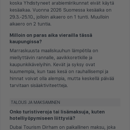
koska Yhdistyneet arabiemiirikunnat eivät käytä
kesäaikaa. Vuonna 2026 Suomessa kesäaika on
29.3.-25.10., jolloin aikaero on 1 tunti. Muulloin
aikaero on 2 tuntia.
Milloin on paras aika vierailla tässä
kaupungissa?
Marraskuusta maaliskuuhun lämpötila on
miellyttävin rannalle, aavikkoretkille ja
kaupunkikävelyihin. Kevät ja syksy ovat
kuumempia, kun taas kesä on rauhallisempi ja
hinnat voivat olla alempia, mutta keskellä päivää
tarvitaan sisäaktiviteetteja.
TALOUS JA MAKSAMINEN
Onko turistiveroja tai lisämaksuja, kuten
hotelliyöpymiseen liittyviä?
Dubai Tourism Dirham on paikallinen maksu, joka