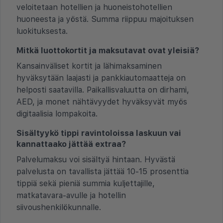
veloitetaan hotellien ja huoneistohotellien
huoneesta ja yöstä. Summa riippuu majoituksen
luokituksesta.
Mitkä luottokortit ja maksutavat ovat yleisiä?
Kansainväliset kortit ja lähimaksaminen
hyväksytään laajasti ja pankkiautomaatteja on
helposti saatavilla. Paikallisvaluutta on dirhami,
AED, ja monet nähtävyydet hyväksyvät myös
digitaalisia lompakoita.
Sisältyykö tippi ravintoloissa laskuun vai
kannattaako jättää extraa?
Palvelumaksu voi sisältyä hintaan. Hyvästä
palvelusta on tavallista jättää 10-15 prosenttia
tippiä sekä pieniä summia kuljettajille,
matkatavara-avulle ja hotellin
siivoushenkilökunnalle.