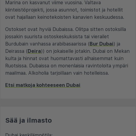
Marina on kasvanut viime vuosina. Valtava
kiinteistöprojekti, jossa asunnot, toimistot ja hotellit
ovat hajallaan keinotekoisten kanavien keskuudessa.
Ostokset ovat hyviä Dubaissa. Olitpa sitten ostoksilla
jossakin suurista ostoskeskuksista tai vierailet
Burdubain vanhassa arabibasaarissa (
Bur Dubai
) ja
Deirassa (
Deira
)) on jokaiselle jotakin. Dubai on Mekan
kulta ja hinnat ovat huomattavasti alhaisemmat kuin
Ruotsissa. Dubaissa on monenlaisia ravintoloita ympäri
maailmaa. Alkoholia tarjoillaan vain hotelleissa.
Etsi matkoja kohteeseen Dubai
Sää ja ilmasto
Dubai keskilämpötila: