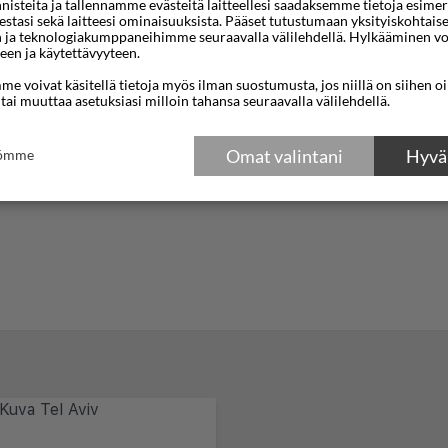
steita ja tallennamme evästeitä laitteellesi saadaksemme tietoja esimerkik
teestasi sekä laitteesi ominaisuuksista. Pääset tutustumaan yksityiskohtaise
n ja teknologiakumppaneihimme seuraavalla välilehdellä. Hylkääminen vo
een ja käytettävyyteen.
e voivat käsitellä tietoja myös ilman suostumusta, jos niillä on siihen o
 tai muuttaa asetuksiasi milloin tahansa seuraavalla välilehdellä.
Omat valintani
Hyväk
tömme