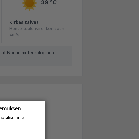
39 °C
Kirkas taivas
Hento tuulenvire, koilliseen
4m/s
nut Norjan meteorologinen
kemuksen
rjotaksemme