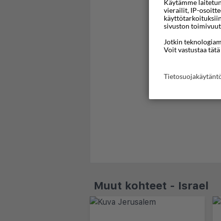
Käytämme laitetunni
vierailit, IP-osoit
käyttötarkoituksii
sivuston toimivuut
Jotkin teknologiamm
Voit vastustaa tätä
Tietosuojakäytän
Muut kohteet - Israel