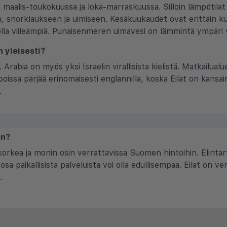
n maalis-toukokuussa ja loka-marraskuussa. Silloin lämpötilat
n, snorklaukseen ja uimiseen. Kesäkuukaudet ovat erittäin kuu
t olla viileämpiä. Punaisenmeren uimavesi on lämmintä ympäri
n yleisesti?
a. Arabia on myös yksi Israelin virallisista kielistä. Matkailual
upoissa pärjää erinomaisesti englannilla, koska Eilat on kans
.
on?
korkea ja monin osin verrattavissa Suomen hintoihin. Elintarvi
a osa paikallisista palveluista voi olla edullisempaa. Eilat on 
.