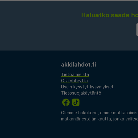
Haluatko saada hou
akkilahdot.fi
Tietoa meistä
Ota yhteyttä
Usein kysytyt kysymykset
Tietosuojakäytäntö
Olemme hakukone, emme matkatoimisto
matkanjärjestäjän kautta, jonka valit