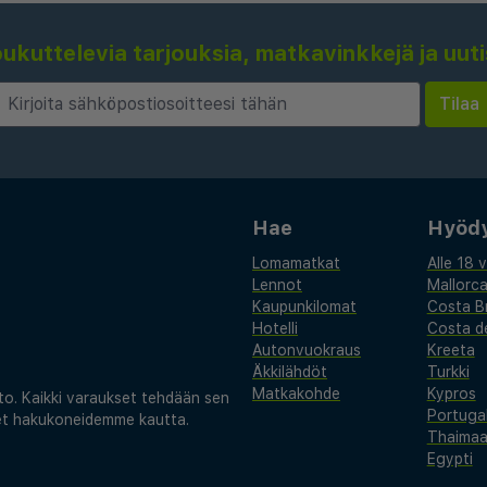
kuttelevia tarjouksia, matkavinkkejä ja uut
Hae
Hyödyl
Lomamatkat
Alle 18 
Lennot
Mallorc
Kaupunkilomat
Costa B
Hotelli
Costa de
Autonvuokraus
Kreeta
Äkkilähdöt
Turkki
Matkakohde
Kypros
. Kaikki varaukset tehdään sen
Portugal
set hakukoneidemme kautta.
Thaima
Egypti