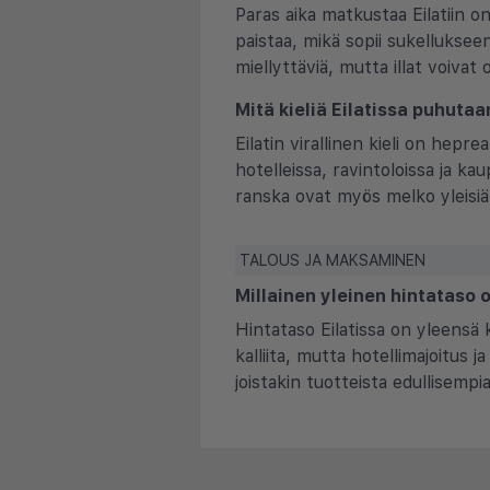
Paras aika matkustaa Eilatiin o
paistaa, mikä sopii sukelluksee
miellyttäviä, mutta illat voiva
Mitä kieliä Eilatissa puhutaa
Eilatin virallinen kieli on hepre
hotelleissa, ravintoloissa ja ka
ranska ovat myös melko yleisiä
TALOUS JA MAKSAMINEN
Millainen yleinen hintataso 
Hintataso Eilatissa on yleensä 
kalliita, mutta hotellimajoitus j
joistakin tuotteista edullisempia