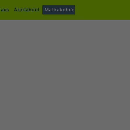
raus
Äkkilähdöt
Matkakohde