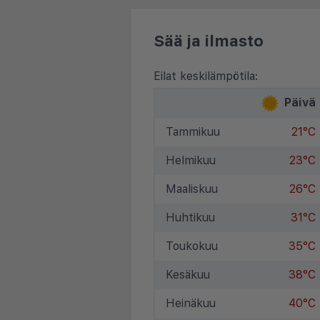
Sää ja ilmasto
Eilat keskilämpötila:
Päivä
Tammikuu
21°C
Helmikuu
23°C
Maaliskuu
26°C
Huhtikuu
31°C
Toukokuu
35°C
Kesäkuu
38°C
Heinäkuu
40°C