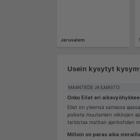
Jerusalem
Usein kysytyt kysym
MAANTIEDE JA ILMASTO
Onko Eilat eri aikavyöhykke
Eilat on yleensä samassa ajass
poiketa muutamien viikkojen ajan
tarkistaa matkan ajankohdan 
Milloin on paras aika vieraill