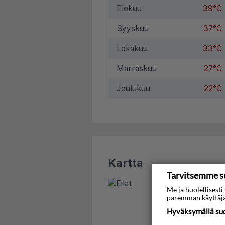
Elokuu
39°C
Syyskuu
37°C
Lokakuu
33°C
Marraskuu
27°C
Joulukuu
22°C
Kartta
Tarvitsemme s
Me ja huolellises
paremman käyttäjä
Hyväksymällä suos