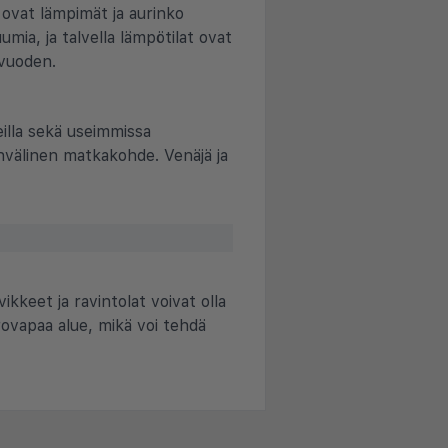
 ovat lämpimät ja aurinko
mia, ja talvella lämpötilat ovat
 vuoden.
ueilla sekä useimmissa
ainvälinen matkakohde. Venäjä ja
kkeet ja ravintolat voivat olla
verovapaa alue, mikä voi tehdä