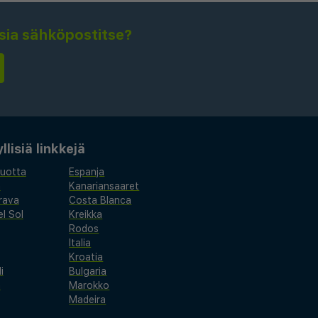
isia sähköpostitse?
lisiä linkkejä
vuotta
Espanja
a
Kanariansaaret
rava
Costa Blanca
l Sol
Kreikka
Rodos
Italia
Kroatia
i
Bulgaria
a
Marokko
Madeira