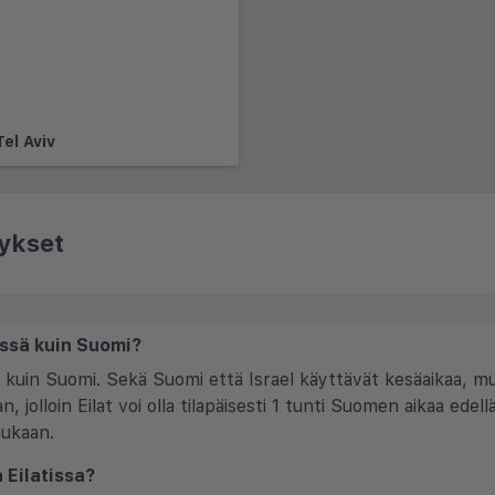
Tel Aviv
ykset
essä kuin Suomi?
a kuin Suomi. Sekä Suomi että Israel käyttävät kesäaikaa, mu
, jolloin Eilat voi olla tilapäisesti 1 tunti Suomen aikaa ede
mukaan.
a Eilatissa?