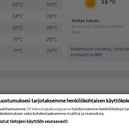
39 °C
25°C
30°C
24°C
29°C
Kirkas taivas
Kova tuuli, Pohjois-koillinen
20°C
28°C
6m/s
15°C
26°C
Sääennuste vuodelta, toimitta
11°C
24°C
instituutti ja NRK
uostumuksesi tarjotaksemme henkilökohtaisen käyttöko
ti valitsemamme
50 teknologiakumppania
hyödynnämme henkilötietoja ta
kokemuksen sekä kohdentaaksemme sisältöä ja mainoksia.
tut tietojesi käyttöön seuraavasti: