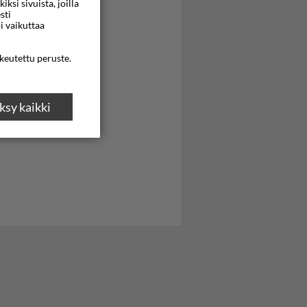
si sivuista, joilla
sti
i vaikuttaa
ikeutettu peruste.
sy kaikki