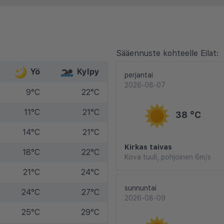
Sääennuste kohteelle Eilat:
Yö
Kylpy
perjantai
2026-08-07
9°C
22°C
11°C
21°C
38 °C
14°C
21°C
Kirkas taivas
18°C
22°C
Kova tuuli, pohjoinen 6m/s
21°C
24°C
sunnuntai
24°C
27°C
2026-08-09
25°C
29°C