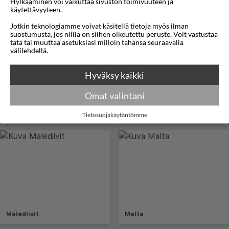
Hylkääminen voi vaikuttaa sivuston toimivuuteen ja
käytettävyyteen.
Kypros
Latvia
Jotkin teknologiamme voivat käsitellä tietoja myös ilman
suostumusta, jos niillä on siihen oikeutettu peruste. Voit vastustaa
tätä tai muuttaa asetuksiasi milloin tahansa seuraavalla
välilehdellä.
Hyväksy kaikki
Omat valintani
Liettua
Malesia
Tietosuojakäytäntömme
Malediivit
Malta