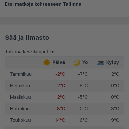
Etsi matkoja kohteeseen Tallinna
Sää ja ilmasto
Tallinna keskilämpötila:
Päivä
Yö
Kylpy
Tammikuu
-2°C
-7°C
2°C
Helmikuu
-2°C
-8°C
0°C
Maaliskuu
2°C
-5°C
0°C
Huhtikuu
8°C
0°C
3°C
Toukokuu
14°C
6°C
9°C