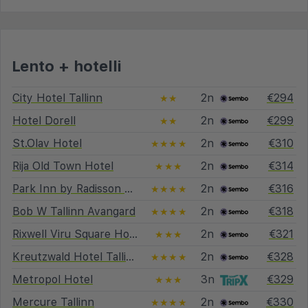
Lento + hotelli
City Hotel Tallinn
2n
€294
★★
Hotel Dorell
2n
€299
★★
St.Olav Hotel
2n
€310
★★★★
Rija Old Town Hotel
2n
€314
★★★
Park Inn by Radisson Meriton Conference & Spa Hotel Tallinn
2n
€316
★★★★
Bob W Tallinn Avangard
2n
€318
★★★★
Rixwell Viru Square Hotel
2n
€321
★★★
Kreutzwald Hotel Tallinn
2n
€328
★★★★
Metropol Hotel
3n
€329
★★★
Mercure Tallinn
2n
€330
★★★★