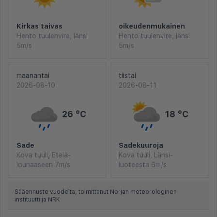
Kirkas taivas
oikeudenmukainen
Hento tuulenvire, länsi
Hento tuulenvire, länsi
5m/s
5m/s
maanantai
tiistai
2026-08-10
2026-08-11
26 °C
18 °C
Sade
Sadekuuroja
Kova tuuli, Etelä-
Kova tuuli, Länsi-
lounaaseen 7m/s
luoteesta 6m/s
Sääennuste vuodelta, toimittanut Norjan meteorologinen
instituutti ja NRK