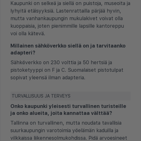
Kaupunki on selkeä ja siellä on puistoja, museoita ja
lyhyitä etäisyyksiä. Lastenrattailla pärjää hyvin,
mutta vanhankaupungin mukulakivet voivat olla
kuoppaisia, joten pienimmille lapsille kantoreppu
voi olla kätevä.
Millainen sähköverkko siellä on ja tarvitaanko
adapteri?
Sähköverkko on 230 volttia ja 50 hertsiä ja
pistoketyyppi on F ja C. Suomalaiset pistotulpat
sopivat yleensä ilman adapteria.
TURVALLISUUS JA TERVEYS
Onko kaupunki yleisesti turvallinen turisteille
ja onko alueita, joita kannattaa välttää?
Tallinna on turvallinen, mutta noudata tavallisia
suurkaupungin varotoimia yöelämän kaduilla ja
vilkkaissa liikennesolmukohdissa. Pidä arvoesineet