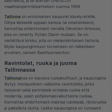
säilyneistä, ja se liitettiin UNESCOn
maailmanperintöluetteloon vuonna 1999.
Tallinna
on erinomainen kaupunki kävelyretkille.
Olitpa liikkeellä oppaan kanssa tai omatoimisesti,
kannattaa ehdottomasti vierailla Olevisten kirkossa,
joka on nimetty Pyhän Olavin mukaan. Se on
viehättävä kirkko, jolla on mielenkiintoinen historia.
Myös kaupunginmuuri torneineen on näkemisen
arvoinen, samoin Raatihuoneentori.
Ravintolat, ruoka ja juoma
Tallinnassa
Tallinna
issa on kasvava ruokakulttuuri, ja kaupungista
löytyy monipuolinen valikoima ravintoloita, jotka
tarjoavat sekä perinteisiä virolaisia ruokia että
modernia, usein pohjoismaisvaikutteista ruokaa.
Kannattaa ehdottomasti maistaa ruisleipää, riistaruokia
ja paikallista olutta. Lisäksi kaupungissa on runsaasti