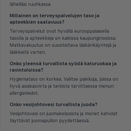
lähelläsi ruuhkassa.
Millainen on terveyspalvelujen taso ja
apteekkien saatavuus?
Terveyspalvelut ovat hyvällä eurooppalaisella
tasolla ja apteekkeja on kaikissa kaupunginosissa.
Matkavakuutus on suositeltava lääkärikäyntejä ja
lääkkeitä varten.
Onko yleensä turvallista syödä katuruokaa ja
ravintoloissa?
Hygieniataso on korkea. Valitse paikkoja, joissa on
hyvä asiakasvirta ja tarkista tarvittaessa menun
allergiatiedot.
Onko vesijohtovesi turvallista juoda?
Vesijohtovesi on juomakelpoista ja monet kahvilat
täyttävät juomapullon pyydettäessä.