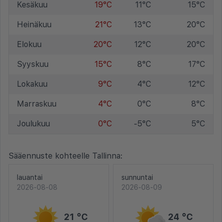
Kesäkuu
19°C
11°C
15°C
Heinäkuu
21°C
13°C
20°C
Elokuu
20°C
12°C
20°C
Syyskuu
15°C
8°C
17°C
Lokakuu
9°C
4°C
12°C
Marraskuu
4°C
0°C
8°C
Joulukuu
0°C
-5°C
5°C
Sääennuste kohteelle Tallinna:
lauantai
sunnuntai
2026-08-08
2026-08-09
21 °C
24 °C