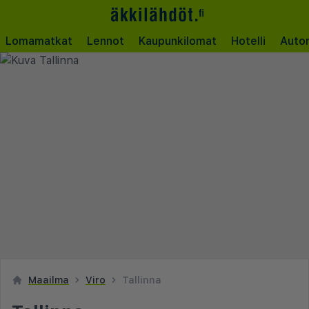
Lomamatkat
Lennot
Kaupunkilomat
Hotelli
Auto
Maailma
Viro
Tallinna