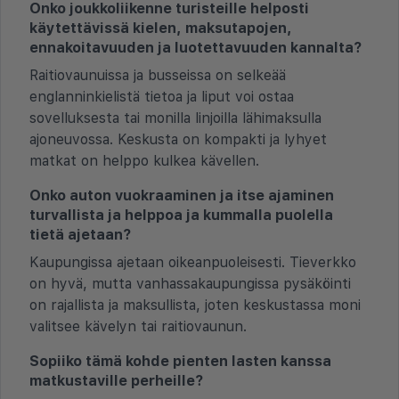
Onko joukkoliikenne turisteille helposti
käytettävissä kielen, maksutapojen,
ennakoitavuuden ja luotettavuuden kannalta?
Raitiovaunuissa ja busseissa on selkeää
englanninkielistä tietoa ja liput voi ostaa
sovelluksesta tai monilla linjoilla lähimaksulla
ajoneuvossa. Keskusta on kompakti ja lyhyet
matkat on helppo kulkea kävellen.
Onko auton vuokraaminen ja itse ajaminen
turvallista ja helppoa ja kummalla puolella
tietä ajetaan?
Kaupungissa ajetaan oikeanpuoleisesti. Tieverkko
on hyvä, mutta vanhassakaupungissa pysäköinti
on rajallista ja maksullista, joten keskustassa moni
valitsee kävelyn tai raitiovaunun.
Sopiiko tämä kohde pienten lasten kanssa
matkustaville perheille?