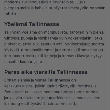
moderneja ja innovatiivisia ravintoloita. Uusia
pienpanimoita ja kahviloita näyttää ilmestyvän nopeaan
tahtiin.
Yöelämä Tallinnassa
Tallinnan yöelämä on monipuolista, tarjoten niin pieniä
viihtyisiä pubeja ja viinibaareja kuin yökerhojakin, jotka
pitävät ovensa auki aamuun asti. Vanhastakaupungista
löytyvät tunnelmallisimmat ja perinteikkäimmät paikat,
kun taas trendikkäitä klubeja ja konserttilavoja löytyy
muualta kaupungista.
Paras aika vierailla Tallinnassa
Eniten elämää ja vilinää
Tallinna
issa on
kesäkuukausina, jolloin kadut täyttyvät ihmisistä ja
festivaaleista. Lisäksi moni matkustaa tänne ennen
joulua vieraillakseen joulumarkkinoilla ja nauttiakseen
kaupungin viihtyisästä joulutunnelmasta.