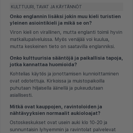
KULTTUURI, TAVAT JA KÄYTÄNNÖT
Onko englannin lisäksi jokin muu kieli turistien
yleinen asiointikieli ja mikä se on?
Viron kieli on virallinen, mutta englanti toimii hyvin
matkailupalveluissa. Myös venäjää voi kuulua,
mutta keskeinen tieto on saatavilla englanniksi.
Onko kulttuurisia sääntöjä ja paikallisia tapoja,
jotka kannattaa huomioida?
Kohtelias käytös ja jonottamisen kunnioittaminen
ovat odotettuja. Kirkoissa ja muistopaikoilla
puhutaan hiljaisella äänellä ja pukeudutaan
asiallisesti.
Mitkä ovat kauppojen, ravintoloiden ja
nähtävyyksien normaalit aukioloajat?
Ostoskeskukset ovat usein auki klo 10-20 ja
sunnuntaisin lyhyemmin ja ravintolat palvelevat