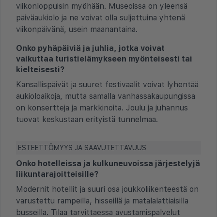
viikonloppuisin myöhään. Museoissa on yleensä
päiväaukiolo ja ne voivat olla suljettuina yhtenä
viikonpäivänä, usein maanantaina.
Onko pyhäpäiviä ja juhlia, jotka voivat
vaikuttaa turistielämykseen myönteisesti tai
kielteisesti?
Kansallispäivät ja suuret festivaalit voivat lyhentää
aukioloaikoja, mutta samalla vanhassakaupungissa
on konsertteja ja markkinoita. Joulu ja juhannus
tuovat keskustaan erityistä tunnelmaa.
ESTEETTÖMYYS JA SAAVUTETTAVUUS
Onko hotelleissa ja kulkuneuvoissa järjestelyjä
liikuntarajoitteisille?
Modernit hotellit ja suuri osa joukkoliikenteestä on
varustettu rampeilla, hisseillä ja matalalattiaisilla
busseilla. Tilaa tarvittaessa avustamispalvelut