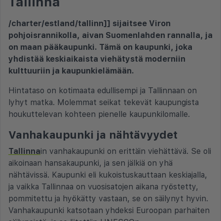
Tallinna
/charter/estland/tallinn]] sijaitsee Viron
pohjoisrannikolla, aivan Suomenlahden rannalla, ja
on maan pääkaupunki. Tämä on kaupunki, joka
yhdistää keskiaikaista viehätystä moderniin
kulttuuriin ja kaupunkielämään.
Hintataso on kotimaata edullisempi ja Tallinnaan on
lyhyt matka. Molemmat seikat tekevät kaupungista
houkuttelevan kohteen pienelle kaupunkilomalle.
Vanhakaupunki ja nähtävyydet
Tallinna
in vanhakaupunki on erittäin viehättävä. Se oli
aikoinaan hansakaupunki, ja sen jälkiä on yhä
nähtävissä. Kaupunki eli kukoistuskauttaan keskiajalla,
ja vaikka Tallinnaa on vuosisatojen aikana ryöstetty,
pommitettu ja hyökätty vastaan, se on säilynyt hyvin.
Vanhakaupunki katsotaan yhdeksi Euroopan parhaiten