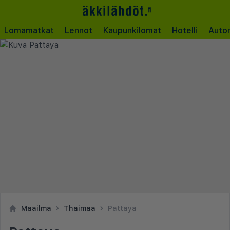
Lomamatkat
Lennot
Kaupunkilomat
Hotelli
Auto
Maailma
Thaimaa
Pattaya