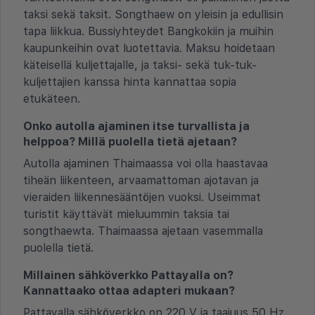
taksi sekä taksit. Songthaew on yleisin ja edullisin
tapa liikkua. Bussiyhteydet Bangkokiin ja muihin
kaupunkeihin ovat luotettavia. Maksu hoidetaan
käteisellä kuljettajalle, ja taksi- sekä tuk-tuk-
kuljettajien kanssa hinta kannattaa sopia
etukäteen.
Onko autolla ajaminen itse turvallista ja
helppoa? Millä puolella tietä ajetaan?
Autolla ajaminen Thaimaassa voi olla haastavaa
tiheän liikenteen, arvaamattoman ajotavan ja
vieraiden liikennesääntöjen vuoksi. Useimmat
turistit käyttävät mieluummin taksia tai
songthaewta. Thaimaassa ajetaan vasemmalla
puolella tietä.
Millainen sähköverkko Pattayalla on?
Kannattaako ottaa adapteri mukaan?
Pattayalla sähköverkko on 220 V ja taajuus 50 Hz.