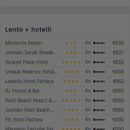
Lento + hotelli
Momento Resort
4n
€630
★★★
Jomtien Sands Residence
4n
€637
★★★
Aiyaree Place Hotel
4n
€652
★★★★★
Unique Regency Pattaya
4n
€658
★★★★
Lawinta Hotel Pattaya
4n
€662
★★★★
PJ Hostel & Bar
4n
€680
★★★
Pooh Beach Resort & Spa
4n
€680
★★★★★
Jomtien Palm Beach Hotel & Resort
4n
€688
★★★★
FX Hotel Pattaya
4n
€690
★★★★
Mandarin Eastville Pattaya
4n
€690
★★★★★