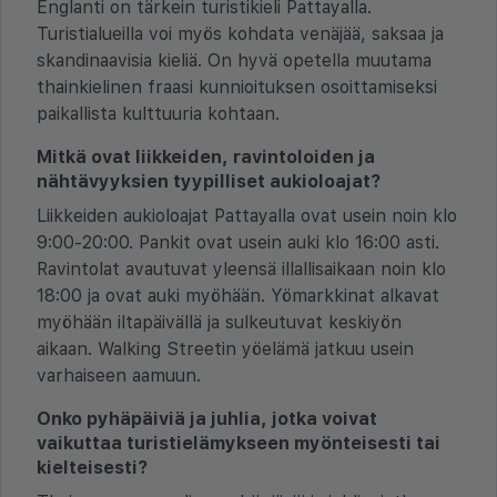
Englanti on tärkein turistikieli Pattayalla.
Turistialueilla voi myös kohdata venäjää, saksaa ja
skandinaavisia kieliä. On hyvä opetella muutama
thainkielinen fraasi kunnioituksen osoittamiseksi
paikallista kulttuuria kohtaan.
Mitkä ovat liikkeiden, ravintoloiden ja
nähtävyyksien tyypilliset aukioloajat?
Liikkeiden aukioloajat Pattayalla ovat usein noin klo
9:00-20:00. Pankit ovat usein auki klo 16:00 asti.
Ravintolat avautuvat yleensä illallisaikaan noin klo
18:00 ja ovat auki myöhään. Yömarkkinat alkavat
myöhään iltapäivällä ja sulkeutuvat keskiyön
aikaan. Walking Streetin yöelämä jatkuu usein
varhaiseen aamuun.
Onko pyhäpäiviä ja juhlia, jotka voivat
vaikuttaa turistielämykseen myönteisesti tai
kielteisesti?