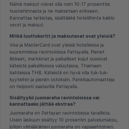
Nämä maksut voivat olla noin 10-17 prosenttia
huonehinnasta ja ne maksetaan erikseen.
Kannattaa tarkistaa, sisältääkö hotellihinta kaikki
verot ja maksut.
Mitkä luottokortit ja maksutavat ovat yleisiä?
Visa ja MasterCard ovat yleisiä hotelleissa ja
suuremmissa ravintoloissa Pattayalla. Pienet
liikkeet, markkinat ja paikalliset kojut suosivat
käteistä paikallisessa valuutassa, Thaimaan
bahteissa THB. Käteistä on hyvä olla tuk-tuk-
kyyteihin ja pieniin ostoksiin. Pankkiautomaatteja
on helposti saatavilla Pattayalla.
Sisältyykö juomaraha ravintoloissa vai
kannattaako jättää ekstraa?
Juomaraha on Pattayan ravintoloissa tavallista.
Usein laskuun sisältyy 10 prosentin palvelumaksu,
jolloin ylimääräinen juomaraha on vapaaehtoinen.