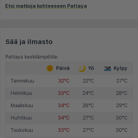
Etsi matkoja kohteeseen Pattaya
Sää ja ilmasto
Pattaya keskilämpötila:
Päivä
Yö
Kylpy
Tammikuu
32°C
22°C
27°C
Helmikuu
33°C
24°C
28°C
Maaliskuu
34°C
26°C
29°C
Huhtikuu
34°C
27°C
30°C
Toukokuu
33°C
27°C
30°C