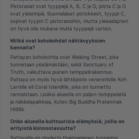
Pistorasiat ovat tyyppejä A, B, C ja O, joista C ja O
ovat yleisimpiä. Suomalaiset pistokkeet, tyyppi C,
sopivat tyypin C pistorasioihin, mutta yleisadapteri
on hyvä olla mukana muita tyyppejä varten.
Mitkä ovat kohokohdat nähtävyyksien
kannalta?
Pattayan kohokohtia ovat Walking Street, joka
tunnetaan yöelämästään, sekä Sanctuary of
Truth, vaikuttava puinen temppelirakennus.
Pattaya on myös hyvä lähtöpiste veneretkille Koh
Larnille eli Coral Islandille, joka on tunnettu
rannoistaan. Lisäksi alueella on paljon temppeleitä
ja näköalapaikkoja, kuten Big Buddha Pratamnak
Hillillä.
Onko alueella kulttuurisia elämyksiä, joilla on
erityistä kiinnostavuutta?
Pattayalla on moderni thaimaalainen tunnelma,