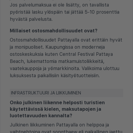
Jos palvelumaksua ei ole lisätty, on tavallista
pyöristää lasku ylöspäin tai jättää 5-10 prosenttia
hyvästä palvelusta.
Millaiset ostosmahdollisuudet ovat?
Ostosmahdollisuudet Pattayalla ovat erittäin hyvät
ja monipuoliset. Kaupungissa on moderneja
ostoskeskuksia kuten Central Festival Pattaya
Beach, lukemattomia matkamuistoliikkeitä,
vaatekauppoja ja yömarkkinoita. Valikoima ulottuu
luksuksesta paikallisiin käsityötuotteisiin.
INFRASTRUKTUURI JA LIIKKUMINEN
Onko julkinen liikenne helposti turistien
käytettävissä kielen, maksutapojen ja
luotettavuuden kannalta?
Julkinen liikkuminen Pattayalla on helppoa ja
vaihtoehtoina ovat songthaew eli paikallinen jaettu