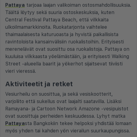
Pattaya
tarjoaa laajan valikoiman ostosmahdollisuuksia.
Täältä löytyy sekä suuria ostoskeskuksia, kuten
Central Festival Pattaya Beach, että vilkkaita
ulkoilmamarkkinoita. Ruokatarjonta vaihtelee
thaimaalaisesta katuruoasta ja hyvistä paikallisista
ravintoloista kansainvälisiin ruokalistoihin. Erityisesti
merenelävät ovat suosittu osa ruokalistoja. Pattaya on
kuuluisa vilkkaasta yöelämästään, ja erityisesti Walking
Street -alueella baarit ja yökerhot sijaitsevat tiiviisti
vieri vieressä.
Aktiviteetit ja retket
Vesiurheilu on suosittua, ja sekä vesiskootterit,
varjoliito että sukellus ovat laajalti saatavilla. Lisäksi
Ramayana- ja Cartoon Network Amazone -vesipuistot
ovat suosittuja perheiden keskuudessa. Lyhyt matka
Pattaya
sta Bangkokiin tekee helpoksi yhdistää lomaan
myös yhden tai kahden yön vierailun suurkaupungissa.