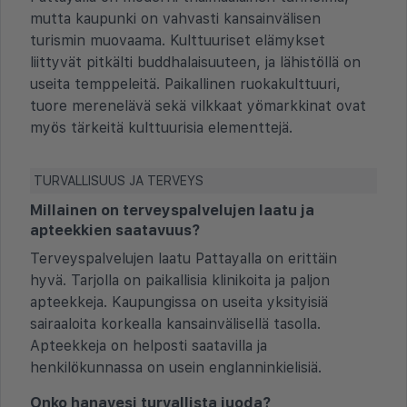
mutta kaupunki on vahvasti kansainvälisen
turismin muovaama. Kulttuuriset elämykset
liittyvät pitkälti buddhalaisuuteen, ja lähistöllä on
useita temppeleitä. Paikallinen ruokakulttuuri,
tuore merenelävä sekä vilkkaat yömarkkinat ovat
myös tärkeitä kulttuurisia elementtejä.
TURVALLISUUS JA TERVEYS
Millainen on terveyspalvelujen laatu ja
apteekkien saatavuus?
Terveyspalvelujen laatu Pattayalla on erittäin
hyvä. Tarjolla on paikallisia klinikoita ja paljon
apteekkeja. Kaupungissa on useita yksityisiä
sairaaloita korkealla kansainvälisellä tasolla.
Apteekkeja on helposti saatavilla ja
henkilökunnassa on usein englanninkielisiä.
Onko hanavesi turvallista juoda?