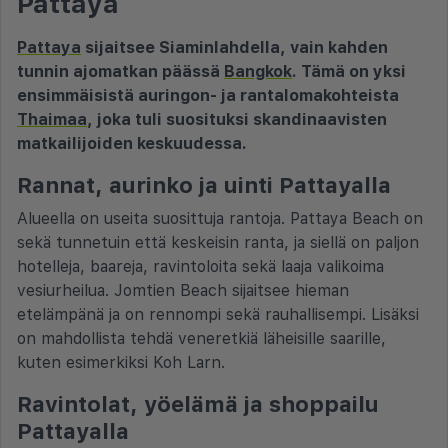
Pattaya
Pattaya
sijaitsee Siaminlahdella, vain kahden
tunnin ajomatkan päässä
Bangkok
. Tämä on yksi
ensimmäisistä auringon- ja rantalomakohteista
Thaimaa
, joka tuli suosituksi skandinaavisten
matkailijoiden keskuudessa.
Rannat, aurinko ja uinti Pattayalla
Alueella on useita suosittuja rantoja. Pattaya Beach on
sekä tunnetuin että keskeisin ranta, ja siellä on paljon
hotelleja, baareja, ravintoloita sekä laaja valikoima
vesiurheilua. Jomtien Beach sijaitsee hieman
etelämpänä ja on rennompi sekä rauhallisempi. Lisäksi
on mahdollista tehdä veneretkiä läheisille saarille,
kuten esimerkiksi Koh Larn.
Ravintolat, yöelämä ja shoppailu
Pattayalla