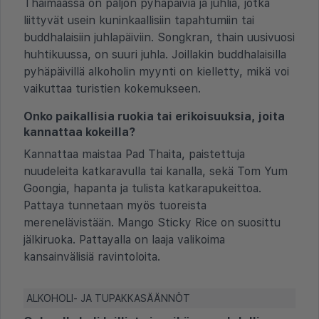
Thaimaassa on paljon pyhäpäiviä ja juhlia, jotka
liittyvät usein kuninkaallisiin tapahtumiin tai
buddhalaisiin juhlapäiviin. Songkran, thain uusivuosi
huhtikuussa, on suuri juhla. Joillakin buddhalaisilla
pyhäpäivillä alkoholin myynti on kielletty, mikä voi
vaikuttaa turistien kokemukseen.
Onko paikallisia ruokia tai erikoisuuksia, joita
kannattaa kokeilla?
Kannattaa maistaa Pad Thaita, paistettuja
nuudeleita katkaravulla tai kanalla, sekä Tom Yum
Goongia, hapanta ja tulista katkarapukeittoa.
Pattaya tunnetaan myös tuoreista
merenelävistään. Mango Sticky Rice on suosittu
jälkiruoka. Pattayalla on laaja valikoima
kansainvälisiä ravintoloita.
ALKOHOLI- JA TUPAKKASÄÄNNÖT