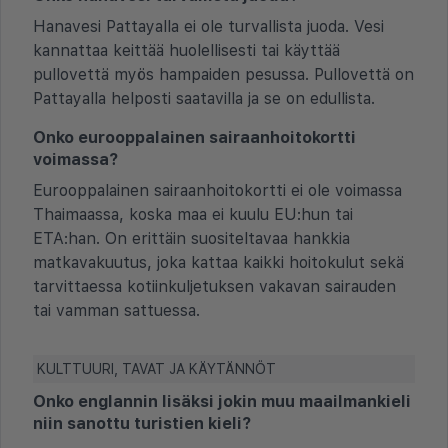
Hanavesi Pattayalla ei ole turvallista juoda. Vesi
kannattaa keittää huolellisesti tai käyttää
pullovettä myös hampaiden pesussa. Pullovettä on
Pattayalla helposti saatavilla ja se on edullista.
Onko eurooppalainen sairaanhoitokortti
voimassa?
Eurooppalainen sairaanhoitokortti ei ole voimassa
Thaimaassa, koska maa ei kuulu EU:hun tai
ETA:han. On erittäin suositeltavaa hankkia
matkavakuutus, joka kattaa kaikki hoitokulut sekä
tarvittaessa kotiinkuljetuksen vakavan sairauden
tai vamman sattuessa.
KULTTUURI, TAVAT JA KÄYTÄNNÖT
Onko englannin lisäksi jokin muu maailmankieli
niin sanottu turistien kieli?