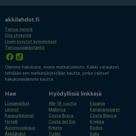
akkilahdot.fi
Tietoa meistä
Ota yhteyttä
Usein kysytyt kysymykset
Tietosuojakäytäntö
Olemme hakukone, emme matkatoimisto. Kaikki varaukset
tehdään sen matkanjärjestäjän kautta, jonka valitset
hakukoneidemme kautta.
Hae
Hyödyllisiä linkkejä
Lomamatkat
Alle 18 vuotta
Espanja
Lennot
Mallorca
Kanariansaaret
Kaupunkilomat
Costa Brava
Costa Blanca
Hotelli
Costa del Sol
Kreikka
Autonvuokraus
Kreeta
Rodos
Äkkilähdöt
Turkki
Italia