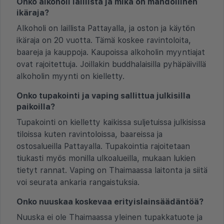
Onko alkoholi laillista ja mikä on mahdollinen
ikäraja?
Alkoholi on laillista Pattayalla, ja oston ja käytön
ikäraja on 20 vuotta. Tämä koskee ravintoloita,
baareja ja kauppoja. Kaupoissa alkoholin myyntiajat
ovat rajoitettuja. Joillakin buddhalaisilla pyhäpäivillä
alkoholin myynti on kielletty.
Onko tupakointi ja vaping sallittua julkisilla
paikoilla?
Tupakointi on kielletty kaikissa suljetuissa julkisissa
tiloissa kuten ravintoloissa, baareissa ja
ostosalueilla Pattayalla. Tupakointia rajoitetaan
tiukasti myös monilla ulkoalueilla, mukaan lukien
tietyt rannat. Vaping on Thaimaassa laitonta ja siitä
voi seurata ankaria rangaistuksia.
Onko nuuskaa koskevaa erityislainsäädäntöä?
Nuuska ei ole Thaimaassa yleinen tupakkatuote ja