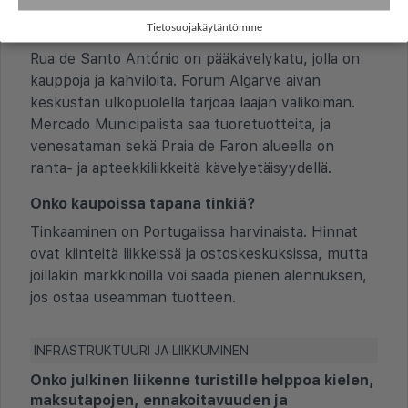
Millaiset ovat kaupungin
Tietosuojakäytäntömme
ostosmahdollisuudet?
Rua de Santo António on pääkävelykatu, jolla on
kauppoja ja kahviloita. Forum Algarve aivan
keskustan ulkopuolella tarjoaa laajan valikoiman.
Mercado Municipalista saa tuoretuotteita, ja
venesataman sekä Praia de Faron alueella on
ranta- ja apteekkiliikkeitä kävelyetäisyydellä.
Onko kaupoissa tapana tinkiä?
Tinkaaminen on Portugalissa harvinaista. Hinnat
ovat kiinteitä liikkeissä ja ostoskeskuksissa, mutta
joillakin markkinoilla voi saada pienen alennuksen,
jos ostaa useamman tuotteen.
INFRASTRUKTUURI JA LIIKKUMINEN
Onko julkinen liikenne turistille helppoa kielen,
maksutapojen, ennakoitavuuden ja