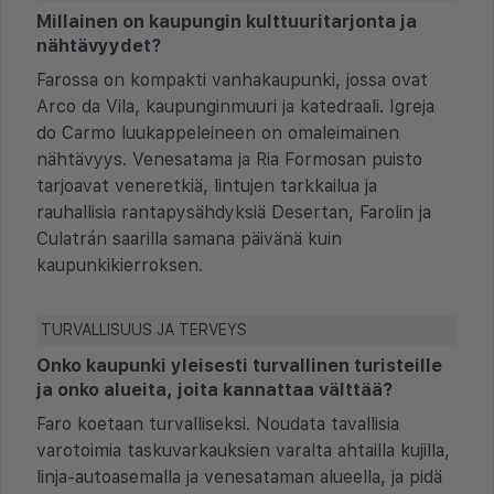
Millainen on kaupungin kulttuuritarjonta ja
nähtävyydet?
Farossa on kompakti vanhakaupunki, jossa ovat
Arco da Vila, kaupunginmuuri ja katedraali. Igreja
do Carmo luukappeleineen on omaleimainen
nähtävyys. Venesatama ja Ria Formosan puisto
tarjoavat veneretkiä, lintujen tarkkailua ja
rauhallisia rantapysähdyksiä Desertan, Farolin ja
Culatrán saarilla samana päivänä kuin
kaupunkikierroksen.
TURVALLISUUS JA TERVEYS
Onko kaupunki yleisesti turvallinen turisteille
ja onko alueita, joita kannattaa välttää?
Faro koetaan turvalliseksi. Noudata tavallisia
varotoimia taskuvarkauksien varalta ahtailla kujilla,
linja-autoasemalla ja venesataman alueella, ja pidä