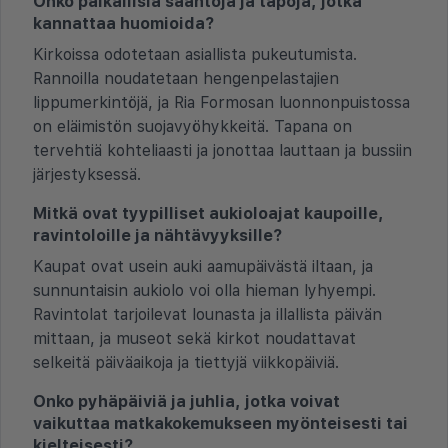
Onko paikallisia sääntöjä ja tapoja, jotka
kannattaa huomioida?
Kirkoissa odotetaan asiallista pukeutumista.
Rannoilla noudatetaan hengenpelastajien
lippumerkintöjä, ja Ria Formosan luonnonpuistossa
on eläimistön suojavyöhykkeitä. Tapana on
tervehtiä kohteliaasti ja jonottaa lauttaan ja bussiin
järjestyksessä.
Mitkä ovat tyypilliset aukioloajat kaupoille,
ravintoloille ja nähtävyyksille?
Kaupat ovat usein auki aamupäivästä iltaan, ja
sunnuntaisin aukiolo voi olla hieman lyhyempi.
Ravintolat tarjoilevat lounasta ja illallista päivän
mittaan, ja museot sekä kirkot noudattavat
selkeitä päiväaikoja ja tiettyjä viikkopäiviä.
Onko pyhäpäiviä ja juhlia, jotka voivat
vaikuttaa matkakokemukseen myönteisesti tai
kielteisesti?