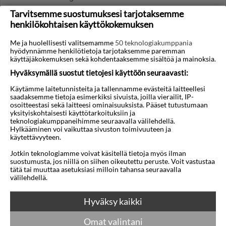
majoitusmaksu, ja tämä voi koskea myös Faroa.
Tarvitsemme suostumuksesi tarjotaksemme
Hotelli kertoo mahdollisesta maksusta varauksen
henkilökohtaisen käyttökokemuksen
yhteydessä tai sisäänkirjautuessa, ja summa
Me ja huolellisesti valitsemamme
50 teknologiakumppania
maksetaan hotellille.
hyödynnämme henkilötietoja tarjotaksemme paremman
käyttäjäkokemuksen sekä kohdentaaksemme sisältöä ja mainoksia.
Mitkä luottokortit ja maksutavat ovat yleisiä?
Hyväksymällä suostut tietojesi käyttöön seuraavasti:
Valuuttana on euro. Visa ja Mastercard
Käytämme laitetunnisteita ja tallennamme evästeitä laitteellesi
hyväksytään laajasti, lähimaksu on yleistä ja
saadaksemme tietoja esimerkiksi sivuista, joilla vierailit, IP-
osoitteestasi sekä laitteesi ominaisuuksista. Pääset tutustumaan
pankkiautomaatteja on keskustassa, venesataman
yksityiskohtaisesti käyttötarkoituksiin ja
lähellä ja ostoskeskuksissa. Käteinen on kätevää
teknologiakumppaneihimme seuraavalla välilehdellä.
Hylkääminen voi vaikuttaa sivuston toimivuuteen ja
venelippuihin, bussiin ja pieniin ostoksiin rannalla.
käytettävyyteen.
Sisältyykö juomaraha ravintoloissa vai
Jotkin teknologiamme voivat käsitellä tietoja myös ilman
pitäisikö jättää lisää?
suostumusta, jos niillä on siihen oikeutettu peruste. Voit vastustaa
tätä tai muuttaa asetuksiasi milloin tahansa seuraavalla
Palvelumaksu voi sisältyä hintaan. Monet
välilehdellä.
pyöristävät summaa ylöspäin tai jättävät 5-10 %
pöytiintarjoilussa, kun ovat tyytyväisiä. Kahviloissa
Hyväksy kaikki
riittää usein, että summaa pyöristää ylöspäin.
Omat valintani