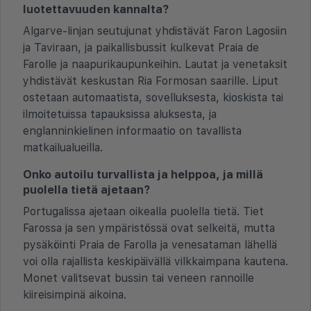
luotettavuuden kannalta?
Algarve-linjan seutujunat yhdistävät Faron Lagosiin
ja Taviraan, ja paikallisbussit kulkevat Praia de
Farolle ja naapurikaupunkeihin. Lautat ja venetaksit
yhdistävät keskustan Ria Formosan saarille. Liput
ostetaan automaatista, sovelluksesta, kioskista tai
ilmoitetuissa tapauksissa aluksesta, ja
englanninkielinen informaatio on tavallista
matkailualueilla.
Onko autoilu turvallista ja helppoa, ja millä
puolella tietä ajetaan?
Portugalissa ajetaan oikealla puolella tietä. Tiet
Farossa ja sen ympäristössä ovat selkeitä, mutta
pysäköinti Praia de Farolla ja venesataman lähellä
voi olla rajallista keskipäivällä vilkkaimpana kautena.
Monet valitsevat bussin tai veneen rannoille
kiireisimpinä aikoina.