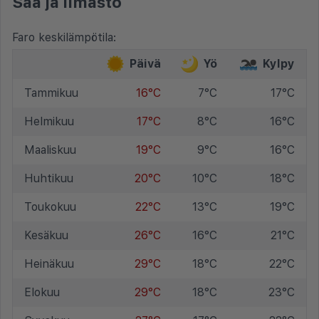
Sää ja ilmasto
Faro keskilämpötila:
Päivä
Yö
Kylpy
Tammikuu
16°C
7°C
17°C
Helmikuu
17°C
8°C
16°C
Maaliskuu
19°C
9°C
16°C
Huhtikuu
20°C
10°C
18°C
Toukokuu
22°C
13°C
19°C
Kesäkuu
26°C
16°C
21°C
Heinäkuu
29°C
18°C
22°C
Elokuu
29°C
18°C
23°C