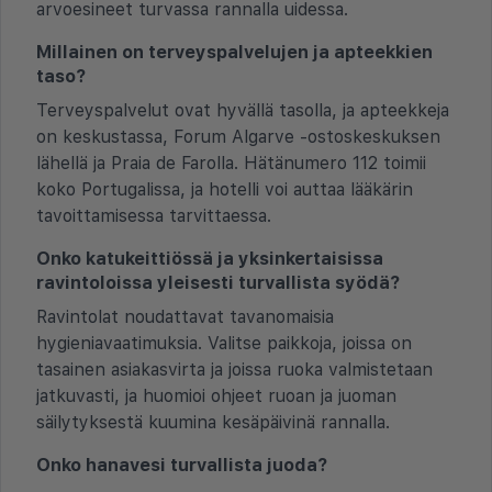
arvoesineet turvassa rannalla uidessa.
Millainen on terveyspalvelujen ja apteekkien
taso?
Terveyspalvelut ovat hyvällä tasolla, ja apteekkeja
on keskustassa, Forum Algarve -ostoskeskuksen
lähellä ja Praia de Farolla. Hätänumero 112 toimii
koko Portugalissa, ja hotelli voi auttaa lääkärin
tavoittamisessa tarvittaessa.
Onko katukeittiössä ja yksinkertaisissa
ravintoloissa yleisesti turvallista syödä?
Ravintolat noudattavat tavanomaisia
hygieniavaatimuksia. Valitse paikkoja, joissa on
tasainen asiakasvirta ja joissa ruoka valmistetaan
jatkuvasti, ja huomioi ohjeet ruoan ja juoman
säilytyksestä kuumina kesäpäivinä rannalla.
Onko hanavesi turvallista juoda?