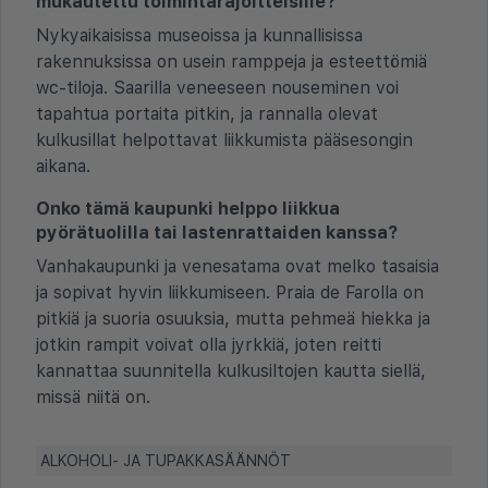
mukautettu toimintarajoitteisille?
Nykyaikaisissa museoissa ja kunnallisissa
rakennuksissa on usein ramppeja ja esteettömiä
wc-tiloja. Saarilla veneeseen nouseminen voi
tapahtua portaita pitkin, ja rannalla olevat
kulkusillat helpottavat liikkumista pääsesongin
aikana.
Onko tämä kaupunki helppo liikkua
pyörätuolilla tai lastenrattaiden kanssa?
Vanhakaupunki ja venesatama ovat melko tasaisia
ja sopivat hyvin liikkumiseen. Praia de Farolla on
pitkiä ja suoria osuuksia, mutta pehmeä hiekka ja
jotkin rampit voivat olla jyrkkiä, joten reitti
kannattaa suunnitella kulkusiltojen kautta siellä,
missä niitä on.
ALKOHOLI- JA TUPAKKASÄÄNNÖT