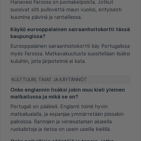
Hanavesi Farossa on juomakelpoista. Jotkut
suosivat silti pullovettä maun vuoksi, erityisesti
kuumina päivinä ja rantaillessa.
Käykö eurooppalainen sairaanhoitokortti tässä
kaupungissa?
Eurooppalainen sairaanhoitokortti käy Portugalissa
myös Farossa. Matkavakuutusta suositellaan lisäksi
kuluihin, joita järjestelmä ei kata.
KULTTUURI, TAVAT JA KÄYTÄNNÖT
Onko englannin lisäksi jokin muu kieli yleinen
matkailussa ja mikä se on?
Portugali on pääkieli. Englanti toimii hyvin
matkailualalla, ja espanjaa ymmärretään joissakin
paikoissa. Rantojen ja venesataman alueella
ruokalistoja ja tietoa on usein useilla kielillä.