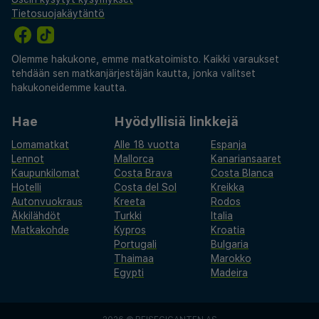
Tietosuojakäytäntö
Olemme hakukone, emme matkatoimisto. Kaikki varaukset
tehdään sen matkanjärjestäjän kautta, jonka valitset
hakukoneidemme kautta.
Hae
Hyödyllisiä linkkejä
Lomamatkat
Alle 18 vuotta
Espanja
Lennot
Mallorca
Kanariansaaret
Kaupunkilomat
Costa Brava
Costa Blanca
Hotelli
Costa del Sol
Kreikka
Autonvuokraus
Kreeta
Rodos
Äkkilähdöt
Turkki
Italia
Matkakohde
Kypros
Kroatia
Portugali
Bulgaria
Thaimaa
Marokko
Egypti
Madeira