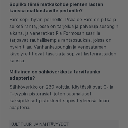
Sopiiko tämä matkakohde pienten lasten
kanssa matkustaville perheille?
Faro sopii hyvin perheille. Praia de Faro on pitkä ja
selkeä ranta, jossa on tarjoilua ja palveluja sesongin
aikana, ja veneretket Ria Formosan saarille
tarjoavat rauhallisempia rantaosuuksia, joissa on
hyvin tilaa. Vanhankaupungin ja venesataman
kävelyreitit ovat tasaisia ja sopivat lastenrattaiden
kanssa.
Millainen on sähköverkko ja tarvitaanko
adapteria?
Sähköverkko on 230 volttia. Käytössä ovat C- ja
F-tyypin pistorasiat, joten suomalaiset
kaksipiikkiset pistokkeet sopivat yleensä ilman
adapteria.
KULTTUURI JA NÄHTÄVYYDET