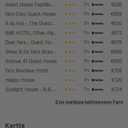
Guest House Capitão Mor
7n
€526
★★★
Faro Cosy Guest House
7n
€589
★★★
À da Avó - The Guesthouse
7n
€620
★★★
B&B HOTEL Olhao Algarve
7n
€672
★★★
Dear Faro - Guest House
7n
€676
★★★
Sleep & Go Faro Airport Guest House
7n
€686
★★★
Avenue 41 Guest House
7n
€690
★★★
Faro Boutique Hotel
7n
€708
★★★
Happy House
7n
€720
★★★
Sunlight House - B & B Faro
7n
€724
★★★
Etsi matkoja kohteeseen Faro
Kartta