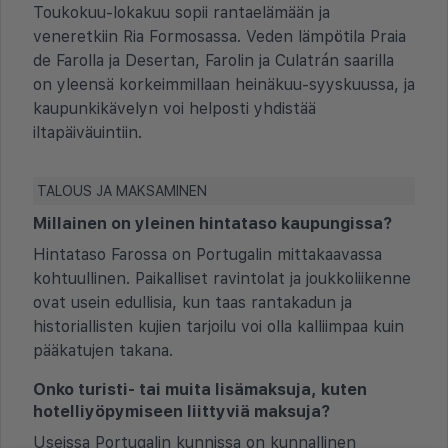
Toukokuu-lokakuu sopii rantaelämään ja
veneretkiin Ria Formosassa. Veden lämpötila Praia
de Farolla ja Desertan, Farolin ja Culatrán saarilla
on yleensä korkeimmillaan heinäkuu-syyskuussa, ja
kaupunkikävelyn voi helposti yhdistää
iltapäiväuintiin.
TALOUS JA MAKSAMINEN
Millainen on yleinen hintataso kaupungissa?
Hintataso Farossa on Portugalin mittakaavassa
kohtuullinen. Paikalliset ravintolat ja joukkoliikenne
ovat usein edullisia, kun taas rantakadun ja
historiallisten kujien tarjoilu voi olla kalliimpaa kuin
pääkatujen takana.
Onko turisti- tai muita lisämaksuja, kuten
hotelliyöpymiseen liittyviä maksuja?
Useissa Portugalin kunnissa on kunnallinen