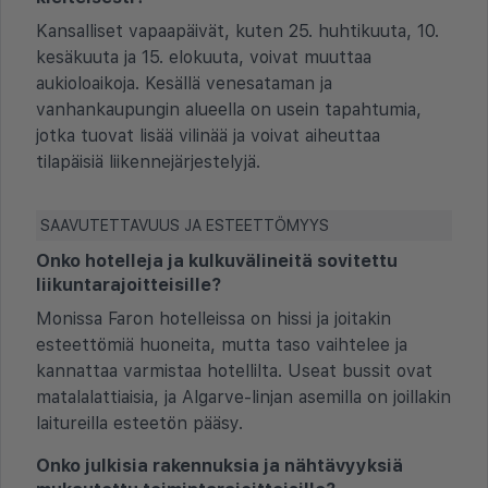
Kansalliset vapaapäivät, kuten 25. huhtikuuta, 10.
kesäkuuta ja 15. elokuuta, voivat muuttaa
aukioloaikoja. Kesällä venesataman ja
vanhankaupungin alueella on usein tapahtumia,
jotka tuovat lisää vilinää ja voivat aiheuttaa
tilapäisiä liikennejärjestelyjä.
SAAVUTETTAVUUS JA ESTEETTÖMYYS
Onko hotelleja ja kulkuvälineitä sovitettu
liikuntarajoitteisille?
Monissa Faron hotelleissa on hissi ja joitakin
esteettömiä huoneita, mutta taso vaihtelee ja
kannattaa varmistaa hotellilta. Useat bussit ovat
matalalattiaisia, ja Algarve-linjan asemilla on joillakin
laitureilla esteetön pääsy.
Onko julkisia rakennuksia ja nähtävyyksiä