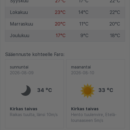
Syyskuu
27°C
17°C
22°C
Lokakuu
23°C
14°C
22°C
Marraskuu
20°C
11°C
20°C
Joulukuu
17°C
9°C
18°C
Sääennuste kohteelle Faro:
sunnuntai
maanantai
2026-08-09
2026-08-10
34 °C
33 °C
Kirkas taivas
Kirkas taivas
Raikas tuulta, länsi 10m/s
Hento tuulenvire, Etelä-
lounaaseen 5m/s