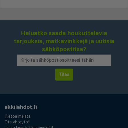
Haluatko saada houkuttelevia
tarjouksia, matkavinkkejä ja uutisia
sähköpostitse?
akkilahdot.fi
Tietoa meistä
Ota yhteyttä
Usein kysytyt kysymykset