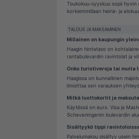
Toukokuu-syyskuu sopii hyvin 
korkeimmillaan heinä- ja elokuus
TALOUS JA MAKSAMINEN
Millainen on kaupungin ylein
Haagin hintataso on kohtalainen
rantabulevardin ravintolat ja vi
Onko turistiveroja tai muita
Haagissa on kunnallinen majoit
ilmoittaa sen varauksen yhteyde
Mitkä luottokortit ja maksuta
Käytössä on euro. Visa ja Mast
Scheveningenin bulevardin aluee
Sisältyykö tippi ravintoloiss
Palvelumaksu sisältyy usein hin