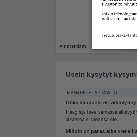
sivuston toimivuut
Jotkin teknologiamm
Voit vastustaa tätä
Tietosuojakäytän
Amsterdam
Usein kysytyt kysym
MAANTIEDE JA ILMASTO
Onko kaupunki eri aikavyöhy
Haag sijaitsee samassa aikavyö
aikaeroa ei yleensä ole.
Milloin on paras aika vierail