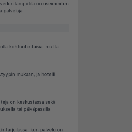
aveden lämpötila on useimmiten
a palveluja.
 olla kohtuuhintaisia, mutta
tyypin mukaan, ja hotelli
tteja on keskustassa sekä
sella tai päiväpassilla.
intarjoilussa, kun palvelu on