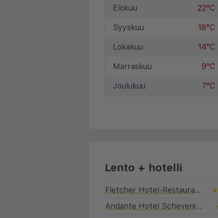
Elokuu
22°C
Syyskuu
18°C
Lokakuu
14°C
Marraskuu
9°C
Joulukuu
7°C
Lento + hotelli
Fletcher Hotel-Restaurant Scheveningen
Andante Hotel Scheveningen / Den Haag