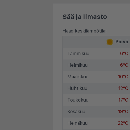
Sää ja ilmasto
Haag keskilämpötila:
Päivä
Tammikuu
6°C
Helmikuu
6°C
Maaliskuu
10°C
Huhtikuu
12°C
Toukokuu
17°C
Kesäkuu
19°C
Heinäkuu
22°C