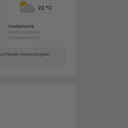
22 °C
Puolipilvistä
Hento tuulenvire,
luoteeseen 4m/s
nut Norjan meteorologinen