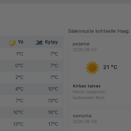
Sääennuste kohteelle Haag:
Yö
Kylpy
perjantai
2026-08-07
1°C
7°C
0°C
7°C
21 °C
2°C
7°C
Kirkas taivas
4°C
10°C
Hento tuulenvire,
luoteeseen 4m/s
7°C
13°C
10°C
16°C
sunnuntai
2026-08-09
13°C
17°C