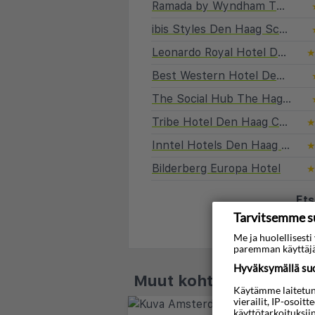
Ramada by Wyndham The Hague Scheveningen
ibis Styles Den Haag Scheveningen
Leonardo Royal Hotel Den Haag Promenade
Best Western Hotel Den Haag
The Social Hub The Hague
Tribe Hotel Den Haag Centraal - Opened December 2025
Inntel Hotels Den Haag Marina Beach
Bilderberg Europa Hotel
Ets
Tarvitsemme s
Me ja huolellises
paremman käyttäjä
Hyväksymällä suos
Muut kohteet - Alanko
Käytämme laitetunni
vierailit, IP-osoit
käyttötarkoituksii