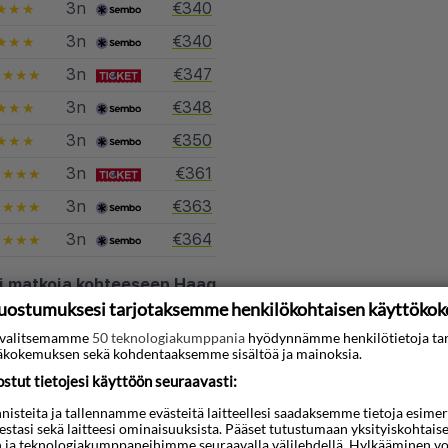
3n
€340
★★★
3n
€340
★★★
3n
€347
★★★★
3n
€348
★★★
3n
€350
★★★
3n
€361
★★★★
3n
€363
★★★★
3n
€364
★★★★
i matkoja kohteeseen Haag
uostumuksesi tarjotaksemme henkilökohtaisen käyttöko
ti valitsemamme
50 teknologiakumppania
hyödynnämme henkilötietoja ta
kokemuksen sekä kohdentaaksemme sisältöä ja mainoksia.
tut tietojesi käyttöön seuraavasti:
maat
steita ja tallennamme evästeitä laitteellesi saadaksemme tietoja esimerkik
teestasi sekä laitteesi ominaisuuksista. Pääset tutustumaan yksityiskohtaise
n ja teknologiakumppaneihimme seuraavalla välilehdellä. Hylkääminen vo