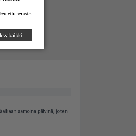
ikeutettu peruste.
sy kaikki
äaikaan samoina päivinä, joten