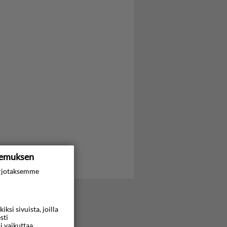
kemuksen
rjotaksemme
si sivuista, joilla
sti
i vaikuttaa