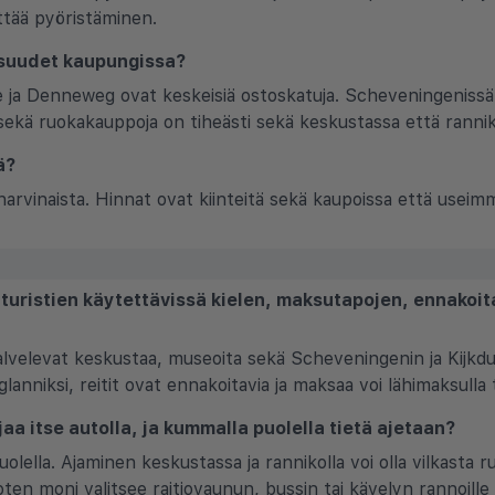
ittää pyöristäminen.
isuudet kaupungissa?
ja Denneweg ovat keskeisiä ostoskatuja. Scheveningenissä on
 sekä ruokakauppoja on tiheästi sekä keskustassa että rannik
ä?
vinaista. Hinnat ovat kiinteitä sekä kaupoissa että useimmil
 turistien käytettävissä kielen, maksutapojen, ennakoi
alvelevat keskustaa, museoita sekä Scheveningenin ja Kijkdui
nniksi, reitit ovat ennakoitavia ja maksaa voi lähimaksulla ta
jaa itse autolla, ja kummalla puolella tietä ajetaan?
olella. Ajaminen keskustassa ja rannikolla voi olla vilkasta 
ten moni valitsee raitiovaunun, bussin tai kävelyn rannoille 