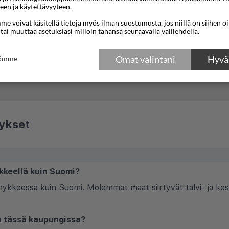
een ja käytettävyyteen.
e voivat käsitellä tietoja myös ilman suostumusta, jos niillä on siihen o
 tai muuttaa asetuksiasi milloin tahansa seuraavalla välilehdellä.
Omat valintani
Hyväk
tömme
ykset
kkeellä kuin Suomi?
hykkeessä kuin Suomi. Molemmat maat siirtyvät talvi- ja kes
la tässä kaupungissa?