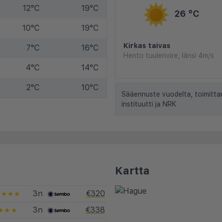
12°C
19°C
26 °C
10°C
19°C
Kirkas taivas
7°C
16°C
Hento tuulenvire, länsi 4m/s
4°C
14°C
2°C
10°C
Sääennuste vuodelta, toimitta
instituutti ja NRK
Kartta
3n
€320
★★★★
3n
€338
★★★