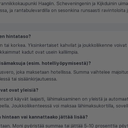
rannikkokaupunki Haagiin. Scheveningenin ja Kijkduinin uim
sa, ja rantabulevardilla on sesonkina runsaasti ravintoloita j
en hintataso?
 tai korkea. Yksinkertaiset kahvilat ja joukkoliikenne voivat
lkkaimmat kadut ovat usein kalliimpia.
 lisämaksuja (esim. hotelliyöpymisestä)?
usvero, joka maksetaan hotellissa. Summa vaihtelee majoitus
ssä tai sisäänkirjautuessa.
vat ovat yleisiä?
ercard käyvät laajasti, lähimaksaminen on yleistä ja automaa
lla. Joukkoliikenteessä voi maksaa lähimaksukortilla, sovelluk
a hintaan vai kannattaako jättää lisää?
taan. Moni pyöristää summaa tai jättää 5-10 prosenttia pöyti