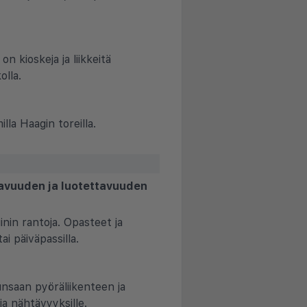
 kioskeja ja liikkeitä
olla.
la Haagin toreilla.
tavuuden ja luotettavuuden
nin rantoja. Opasteet ja
i päiväpassilla.
runsaan pyöräliikenteen ja
ja nähtävyyksille.