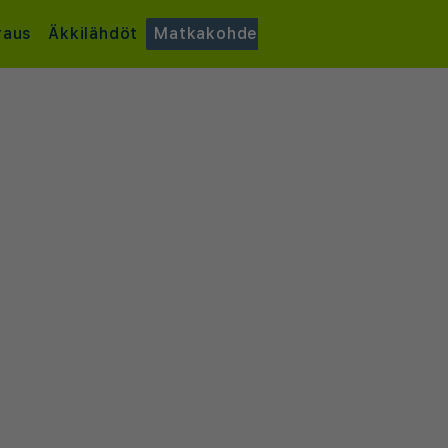
raus
Äkkilähdöt
Matkakohde