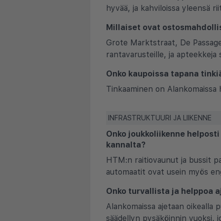
hyvää, ja kahviloissa yleensä ri
Millaiset ovat ostosmahdoll
Grote Marktstraat, De Passage 
rantavarusteille, ja apteekkeja
Onko kaupoissa tapana tinki
Tinkaaminen on Alankomaissa har
INFRASTRUKTUURI JA LIIKENNE
Onko joukkoliikenne helposti
kannalta?
HTM:n raitiovaunut ja bussit p
automaatit ovat usein myös engla
Onko turvallista ja helppoa a
Alankomaissa ajetaan oikealla pu
säädellyn pysäköinnin vuoksi, jo