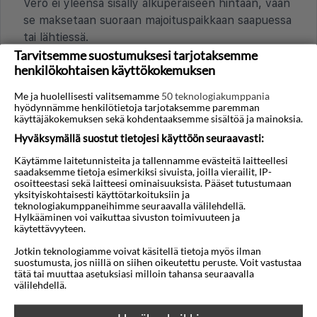
Vero ei yleensä sisälly alkuperäiseen hintaan, vaan
se maksetaan suoraan majoituspaikkaan saapuessa
tai lähtiessä.
Tarvitsemme suostumuksesi tarjotaksemme
Mitkä maksutavat ja kortit ovat yleisiä?
henkilökohtaisen käyttökokemuksen
Visa ja Mastercard käyvät laajasti hotelleissa sekä
Me ja huolellisesti valitsemamme
50 teknologiakumppania
suuremmissa ravintoloissa ja kaupoissa St.
hyödynnämme henkilötietoja tarjotaksemme paremman
käyttäjäkokemuksen sekä kohdentaaksemme sisältöä ja mainoksia.
Antonissa. Pienemmät ravintolat ja paikalliset kojut
suosivat usein käteistä euroina (EUR). Pientä
Hyväksymällä suostut tietojesi käyttöön seuraavasti:
käteistä on hyvä olla mukana pienostoja ja
Käytämme laitetunnisteita ja tallennamme evästeitä laitteellesi
kuljetuksia varten. Pankkiautomaatteja on helposti
saadaksemme tietoja esimerkiksi sivuista, joilla vierailit, IP-
osoitteestasi sekä laitteesi ominaisuuksista. Pääset tutustumaan
saatavilla.
yksityiskohtaisesti käyttötarkoituksiin ja
teknologiakumppaneihimme seuraavalla välilehdellä.
Sisältyykö juomaraha ravintoloissa vai
Hylkääminen voi vaikuttaa sivuston toimivuuteen ja
käytettävyyteen.
pitäisikö jättää lisää?
Jotkin teknologiamme voivat käsitellä tietoja myös ilman
Juomaraha on yleinen St. Antonissa, vaikka
suostumusta, jos niillä on siihen oikeutettu peruste. Voit vastustaa
palvelumaksu voi joskus sisältyä hintaan. Hyvästä
tätä tai muuttaa asetuksiasi milloin tahansa seuraavalla
välilehdellä.
palvelusta odotetaan usein pientä tippiä. Suuntaa-
antava määrä on noin 5-10 % loppusummasta.