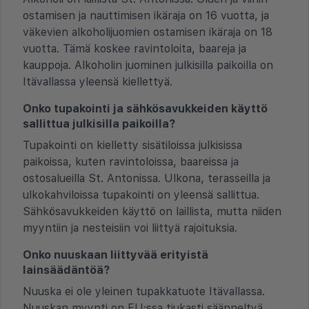
ostamisen ja nauttimisen ikäraja on 16 vuotta, ja
väkevien alkoholijuomien ostamisen ikäraja on 18
vuotta. Tämä koskee ravintoloita, baareja ja
kauppoja. Alkoholin juominen julkisilla paikoilla on
Itävallassa yleensä kiellettyä.
Onko tupakointi ja sähkösavukkeiden käyttö
sallittua julkisilla paikoilla?
Tupakointi on kielletty sisätiloissa julkisissa
paikoissa, kuten ravintoloissa, baareissa ja
ostosalueilla St. Antonissa. Ulkona, terasseilla ja
ulkokahviloissa tupakointi on yleensä sallittua.
Sähkösavukkeiden käyttö on laillista, mutta niiden
myyntiin ja nesteisiin voi liittyä rajoituksia.
Onko nuuskaan liittyvää erityistä
lainsäädäntöä?
Nuuska ei ole yleinen tupakkatuote Itävallassa.
Nuuskan myynti on EU:ssa tiukasti säänneltyä,