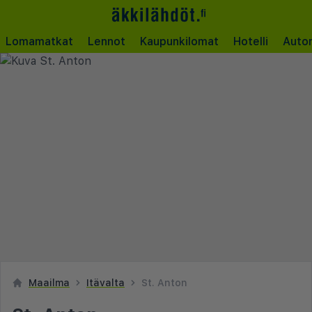
Lomamatkat
Lennot
Kaupunkilomat
Hotelli
Auto
Maailma
Itävalta
St. Anton