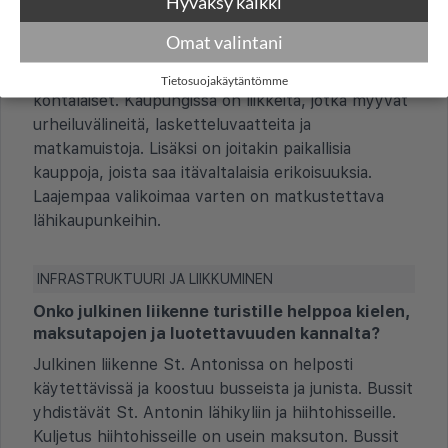
Hyväksy kaikki
Juomaraha annetaan usein suoraan tarjoilijalle.
Omat valintani
Millaiset ostosmahdollisuudet ovat?
Ostosmahdollisuudet St. Antonissa ovat
Tietosuojakäytäntömme
kohtalaiset. Kaupungissa on liikkeitä, jotka myyvät
urheiluvälineitä, lasketteluvaatteita ja
matkamuistoja. Lisäksi on joitakin paikallisia
kauppoja, joista saa itävaltalaisia erikoisuuksia.
Laajempaa valikoimaa varten on matkustettava
lähikaupunkeihin.
INFRASTRUKTUURI JA LIIKKUMINEN
Onko julkinen liikenne turistille helppoa kielen,
maksutapojen ja luotettavuuden kannalta?
Julkinen liikenne St. Antonissa on helposti
käytettävissä ja koostuu busseista ja junista. Bussit
yhdistävät St. Antonin lähikyliin ja hiihtohisseille.
Kuljetus hiihtohisseille on usein maksuton. Bussit