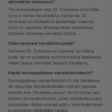
apteekkien saatavuus?
Terveyspalvelujen taso St. Antonissa on erittäin
hyvä ja vastaa itävaltalaista standardia. St.
Antonissa on klinikoita ja apteekkeja. Laajempi
hoito on saatavilla lähikaupunkien sairaaloissa.
Apteekit tunnistaa vihreästä rististä.
Onko hanavesi turvallista juoda?
Hanavesi St. Antonissa on yleisesti turvallista
juoda. Se on puhdasta vuoristovettä ja laadukasta.
Veden laatua valvotaan tarkasti Itävallassa.
Käykö eurooppalainen sairaanhoitokortti?
Eurooppalainen sairaanhoitokortti käy Itävallassa.
Se oikeuttaa välttämättömään hoitoon samoilla
ehdoilla kuin Itävallassa asuvat. Kortti kattaa vain
julkisen terveydenhuollon, joten matkavakuutusta
suositellaan lisäksi omavastuiden, kotiinkuljetuksen
ja yksityisten klinikoiden varalta.