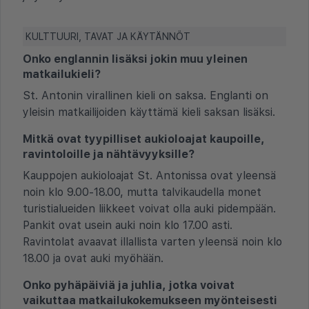
KULTTUURI, TAVAT JA KÄYTÄNNÖT
Onko englannin lisäksi jokin muu yleinen
matkailukieli?
St. Antonin virallinen kieli on saksa. Englanti on
yleisin matkailijoiden käyttämä kieli saksan lisäksi.
Mitkä ovat tyypilliset aukioloajat kaupoille,
ravintoloille ja nähtävyyksille?
Kauppojen aukioloajat St. Antonissa ovat yleensä
noin klo 9.00-18.00, mutta talvikaudella monet
turistialueiden liikkeet voivat olla auki pidempään.
Pankit ovat usein auki noin klo 17.00 asti.
Ravintolat avaavat illallista varten yleensä noin klo
18.00 ja ovat auki myöhään.
Onko pyhäpäiviä ja juhlia, jotka voivat
vaikuttaa matkailukokemukseen myönteisesti