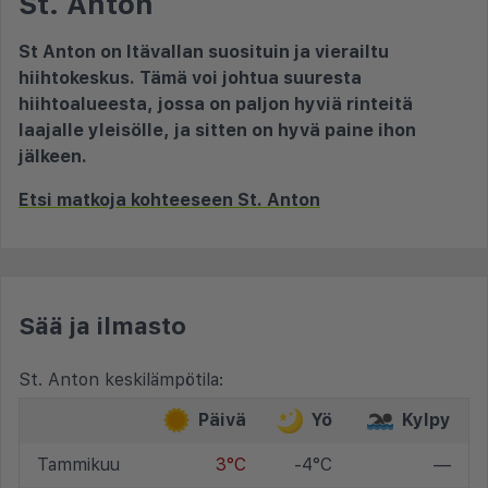
St. Anton
St Anton on Itävallan suosituin ja vierailtu
hiihtokeskus. Tämä voi johtua suuresta
hiihtoalueesta, jossa on paljon hyviä rinteitä
laajalle yleisölle, ja sitten on hyvä paine ihon
jälkeen.
Etsi matkoja kohteeseen St. Anton
Sää ja ilmasto
St. Anton keskilämpötila:
Päivä
Yö
Kylpy
Tammikuu
3°C
-4°C
—