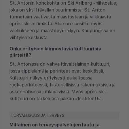
St. Antonin kohokohta on Ski Arlberg -hiihtoalue,
joka on yksi Itävallan suurimmista. St. Anton
tunnetaan vaativasta maastostaan ja vilkkaasta
après-ski -elämästä. Alue on suosittu myös
vaellukseen ja maastopyöräilyyn. Kaupungissa on
viihtyisä keskusta.
Onko erityisen kiinnostavia kulttuurisia
piirteitä?
St. Antonissa on vahva itävaltalainen kulttuuri,
jossa alppielämä ja perinteet ovat keskiössä.
Kulttuuri näkyy erityisesti paikallisessa
ruokaperinteessä, historiallisissa rakennuksissa ja
uskonnollisissa juhlapäivissä. Myös après-ski -
kulttuuri on tärkeä osa paikan identiteettiä.
TURVALLISUUS JA TERVEYS
Millainen on terveyspalvelujen laatu ja