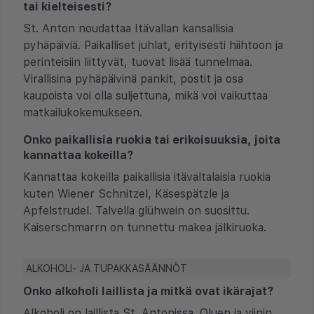
tai kielteisesti?
St. Anton noudattaa Itävallan kansallisia
pyhäpäiviä. Paikalliset juhlat, erityisesti hiihtoon ja
perinteisiin liittyvät, tuovat lisää tunnelmaa.
Virallisina pyhäpäivinä pankit, postit ja osa
kaupoista voi olla suljettuna, mikä voi vaikuttaa
matkailukokemukseen.
Onko paikallisia ruokia tai erikoisuuksia, joita
kannattaa kokeilla?
Kannattaa kokeilla paikallisia itävaltalaisia ruokia
kuten Wiener Schnitzel, Käsespätzle ja
Apfelstrudel. Talvella glühwein on suosittu.
Kaiserschmarrn on tunnettu makea jälkiruoka.
ALKOHOLI- JA TUPAKKASÄÄNNÖT
Onko alkoholi laillista ja mitkä ovat ikärajat?
Alkoholi on laillista St. Antonissa. Oluen ja viinin