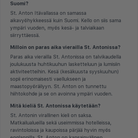
Suomi?
St. Anton Itävallassa on samassa
aikavyöhykkeessä kuin Suomi. Kello on siis sama
ympäri vuoden, myös kesä- ja talviaikaan
siirryttäessä.
Milloin on paras aika vierailla St. Antonissa?
Paras aika vierailla St. Antonissa on talvikaudella
joulukuusta huhtikuuhun lasketteluun ja lumisiin
aktiviteetteihin. Kesä (kesäkuusta syyskuuhun)
sopii erinomaisesti vaellukseen ja
maastopyöräilyyn. St. Anton on tunnettu
hiihtokohde ja se on avoinna ympäri vuoden.
Mitä kieliä St. Antonissa käytetään?
St. Antonin virallinen kieli on saksa.
Matkailualueilla sekä useimmissa hotelleissa,
ravintoloissa ja kaupoissa pärjää hyvin myös
englannilla. St. Anton on kansainvälinen