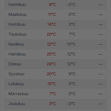
Helmikuu
6°C
-3°C
—
Maaliskuu
11°C
0°C
—
Huhtikuu
14°C
3°C
—
Toukokuu
20°C
7°C
—
Kesäkuu
22°C
10°C
—
Heinäkuu
25°C
12°C
—
Elokuu
24°C
12°C
—
Syyskuu
20°C
9°C
—
Lokakuu
15°C
5°C
—
Marraskuu
7°C
0°C
—
Joulukuu
3°C
-3°C
—