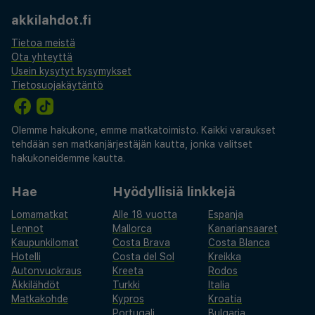
akkilahdot.fi
Tietoa meistä
Ota yhteyttä
Usein kysytyt kysymykset
Tietosuojakäytäntö
Olemme hakukone, emme matkatoimisto. Kaikki varaukset
tehdään sen matkanjärjestäjän kautta, jonka valitset
hakukoneidemme kautta.
Hae
Hyödyllisiä linkkejä
Lomamatkat
Alle 18 vuotta
Espanja
Lennot
Mallorca
Kanariansaaret
Kaupunkilomat
Costa Brava
Costa Blanca
Hotelli
Costa del Sol
Kreikka
Autonvuokraus
Kreeta
Rodos
Äkkilähdöt
Turkki
Italia
Matkakohde
Kypros
Kroatia
Portugali
Bulgaria