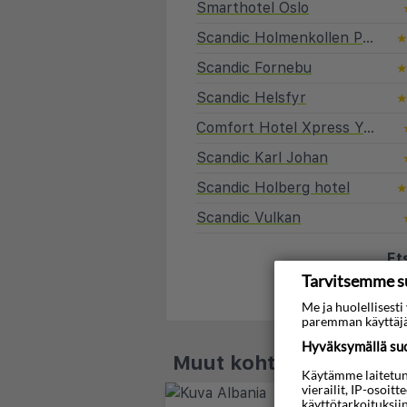
Smarthotel Oslo
Scandic Holmenkollen Park Hotel
Scandic Fornebu
Scandic Helsfyr
Comfort Hotel Xpress Youngstorget
Scandic Karl Johan
Scandic Holberg hotel
Scandic Vulkan
Et
Tarvitsemme s
Me ja huolellises
paremman käyttäjä
Hyväksymällä suos
Muut kohteet - Norja
Käytämme laitetunni
vierailit, IP-osoit
käyttötarkoituksii