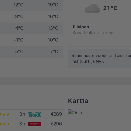
12°C
19°C
21 °C
8°C
16°C
Pilvinen
4°C
13°C
Kova tuuli, etelä 7m/s
-1°C
10°C
-5°C
7°C
Sääennuste vuodelta, toimitta
instituutti ja NRK
Kartta
3n
€289
★★★
3n
€296
★★★