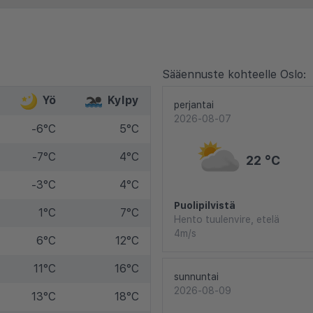
Sääennuste kohteelle Oslo:
Yö
Kylpy
perjantai
2026-08-07
-6°C
5°C
-7°C
4°C
22 °C
-3°C
4°C
Puolipilvistä
1°C
7°C
Hento tuulenvire, etelä
4m/s
6°C
12°C
11°C
16°C
sunnuntai
2026-08-09
13°C
18°C