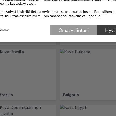
een ja käytettävyyteen.
e voivat käsitellä tietoja myös ilman suostumusta, jos niillä on siihen o
 tai muuttaa asetuksiasi milloin tahansa seuraavalla välilehdellä.
Omat valintani
Hyväk
tömme
Aruba
Australia
Brasilia
Bulgaria