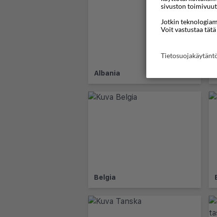
sivuston toimivuut
Jotkin teknologiamm
Voit vastustaa tätä
Tietosuojakäytän
Albania
Belgia