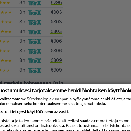
3n
€296
★★★
3n
€303
★★★★
3n
€303
★★★★
3n
€303
★★★★
3n
€306
★★★
3n
€306
★★★
3n
€309
★★★★
3n
€309
★★★
si matkoja kohteeseen Oslo
uostumuksesi tarjotaksemme henkilökohtaisen käyttöko
ti valitsemamme
50 teknologiakumppania
hyödynnämme henkilötietoja ta
kokemuksen sekä kohdentaaksemme sisältöä ja mainoksia.
tut tietojesi käyttöön seuraavasti:
steita ja tallennamme evästeitä laitteellesi saadaksemme tietoja esimerkik
teestasi sekä laitteesi ominaisuuksista. Pääset tutustumaan yksityiskohtaise
n ja teknologiakumppaneihimme seuraavalla välilehdellä. Hylkääminen vo