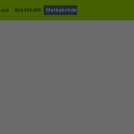
raus
Äkkilähdöt
Matkakohde