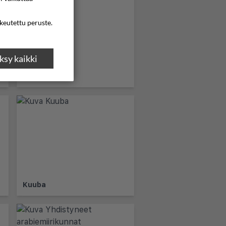
ikeutettu peruste.
sy kaikki
Barbados
Kuuba