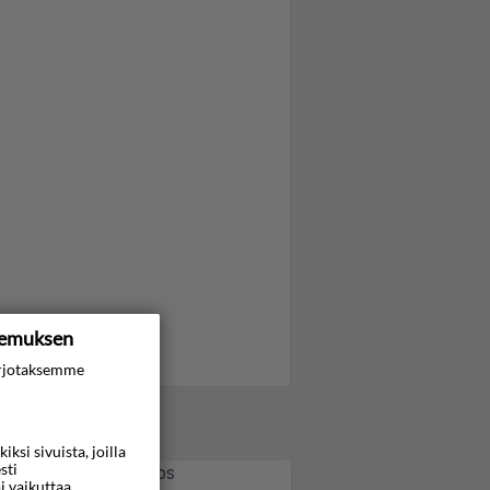
kemuksen
rjotaksemme
si sivuista, joilla
sti
i vaikuttaa