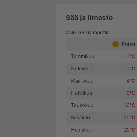
Sää ja ilmasto
Oslo keskilämpötila:
Päivä
Tammikuu
-1°C
Helmikuu
-1°C
Maaliskuu
4°C
Huhtikuu
9°C
Toukokuu
16°C
Kesäkuu
20°C
Heinäkuu
22°C