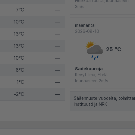
Heikkoa tuulta, lounaaseen
3m/s
7°C
—
10°C
—
maanantai
2026-08-10
13°C
—
13°C
—
25 °C
10°C
—
Sadekuuroja
6°C
—
Kevyt ilma, Etelä-
lounaaseen 2m/s
1°C
—
-2°C
—
Sääennuste vuodelta, toimitta
instituutti ja NRK