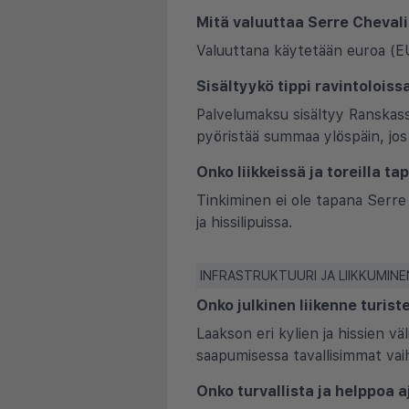
Mitä valuuttaa Serre Cheval
Valuuttana käytetään euroa (EUR
Sisältyykö tippi ravintoloiss
Palvelumaksu sisältyy Ranskassa
pyöristää summaa ylöspäin, jos 
Onko liikkeissä ja toreilla ta
Tinkiminen ei ole tapana Serre 
ja hissilipuissa.
INFRASTRUKTUURI JA LIIKKUMINE
Onko julkinen liikenne turist
Laakson eri kylien ja hissien väl
saapumisessa tavallisimmat vai
Onko turvallista ja helppoa a