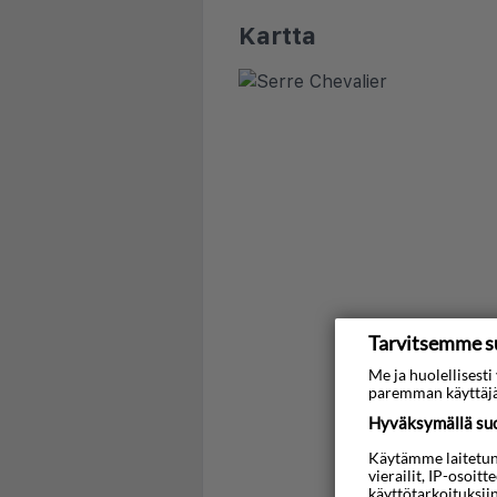
Kartta
Tarvitsemme s
Me ja huolellises
paremman käyttäjä
Hyväksymällä suos
Käytämme laitetunni
vierailit, IP-osoit
käyttötarkoituksii