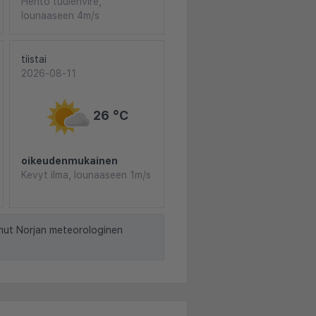
Hento tuulenvire,
lounaaseen 4m/s
tiistai
2026-08-11
26 °C
oikeudenmukainen
Kevyt ilma, lounaaseen 1m/s
nut Norjan meteorologinen