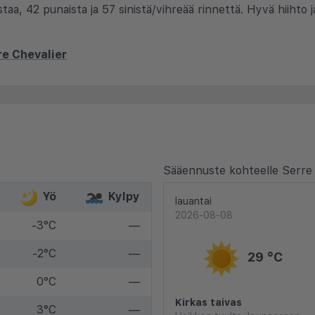
a, 42 punaista ja 57 sinistä/vihreää rinnettä. Hyvä hiihto ja
re Chevalier
Sääennuste kohteelle Serre 
Yö
Kylpy
lauantai
2026-08-08
-3°C
—
-2°C
—
29 °C
0°C
—
Kirkas taivas
3°C
—