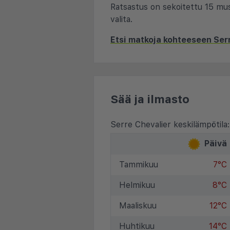
Ratsastus on sekoitettu 15 musta
valita.
Etsi matkoja kohteeseen Ser
Sää ja ilmasto
Serre Chevalier keskilämpötila:
Päivä
Tammikuu
7°C
Helmikuu
8°C
Maaliskuu
12°C
Huhtikuu
14°C