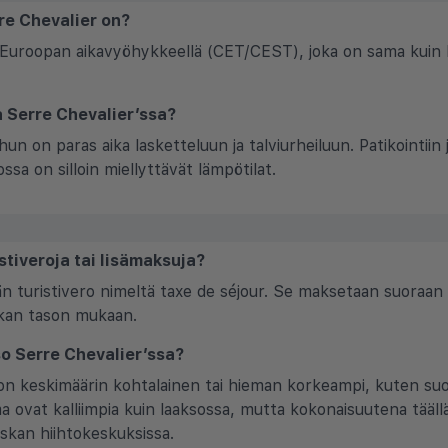
re Chevalier on?
-Euroopan aikavyöhykkeellä (CET/CEST), joka on sama kuin Nor
la Serre Chevalier’ssa?
hun on paras aika lasketteluun ja talviurheiluun. Patikointiin
ossa on silloin miellyttävät lämpötilat.
stiveroja tai lisämaksuja?
n turistivero nimeltä taxe de séjour. Se maksetaan suoraan h
ikan tason mukaan.
so Serre Chevalier’ssa?
on keskimäärin kohtalainen tai hieman korkeampi, kuten suo
ma ovat kalliimpia kuin laaksossa, mutta kokonaisuutena tääl
nskan hiihtokeskuksissa.