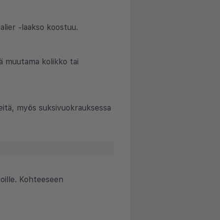
alier -laakso koostuu.
ää muutama kolikko tai
nteitä, myös suksivuokrauksessa
ijoille. Kohteeseen