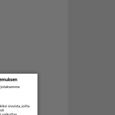
kemuksen
rjotaksemme
si sivuista, joilla
sti
i vaikuttaa