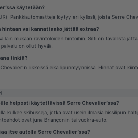
ier’ssa käytetään?
). Pankkiautomaatteja löytyy eri kylissä, joista Serre Chev
a hintaan vai kannattaako jättää extraa?
 lain mukaan ravintoloiden hintoihin. Silti on tavallista jätt
palvelu on ollut hyvää.
pana tinkiä?
Chevalier’n liikkeissä eikä lipunmyynnissä. Hinnat ovat kii
N
eille helposti käytettävissä Serre Chevalier’ssa?
illä kulkee skibusseja, jotka ovat usein ilmaisia hissilipun halt
htoehdot ovat juna Briançoniin tai vuokra-auto.
jaa itse autolla Serre Chevalier’ssa?