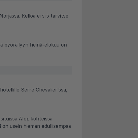
jassa. Kelloa ei siis tarvitse
 ja pyöräilyyn heinä-elokuu on
otellille Serre Chevalier’ssa,
situissa Alppikohteissa
lä on usein hieman edullisempaa