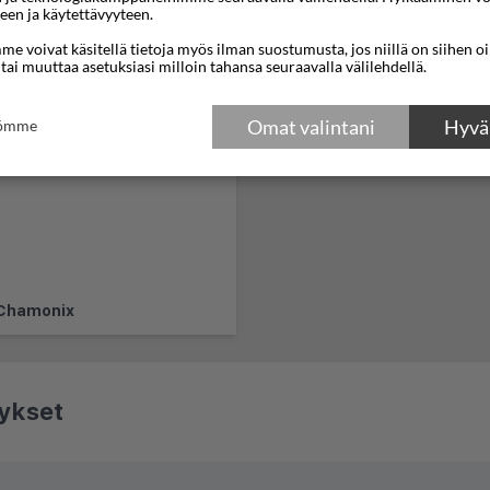
een ja käytettävyyteen.
e voivat käsitellä tietoja myös ilman suostumusta, jos niillä on siihen o
 tai muuttaa asetuksiasi milloin tahansa seuraavalla välilehdellä.
Omat valintani
Hyväk
tömme
Chamonix
ykset