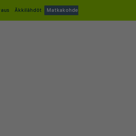
raus
Äkkilähdöt
Matkakohde