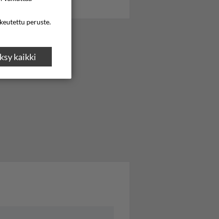
ikeutettu peruste.
sy kaikki