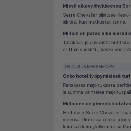
Missä aikavyöhykkeessä Ser
Serre Chevalier sijaitsee Keski
siirtää, kun matkustat tänne.
Milloin on paras aika vierail
Talvikausi joulukuusta huhtikuu
erittäin suosittu, koska vuorist
TALOUS JA MAKSAMINEN
Onko hotelliyöpymisissä turi
Ranskassa majoituksista peritää
ja summa vaihtelee majoituspa
Millainen on yleinen hintata
Hintataso Serre Chevalier’ssa 
yleensä. Rinteissä ruoka ja juo
kuin kaikkein ylellisimmissä Ra