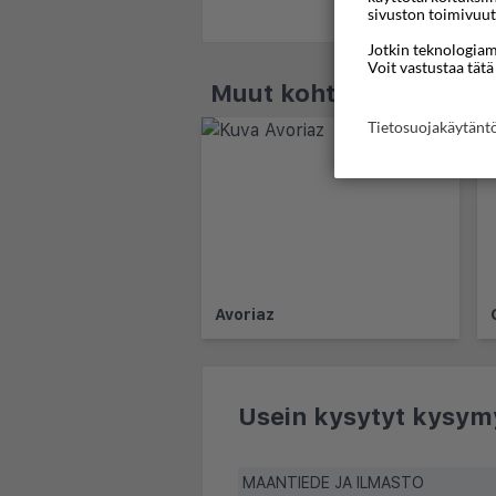
sivuston toimivuut
Jotkin teknologiamm
Voit vastustaa tätä
Muut kohteet - Alpene
Tietosuojakäytän
Avoriaz
Usein kysytyt kysym
MAANTIEDE JA ILMASTO