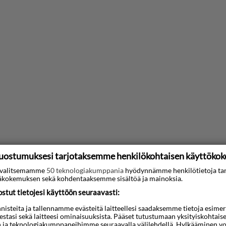
uostumuksesi tarjotaksemme henkilökohtaisen käyttöko
ti valitsemamme
50 teknologiakumppania
hyödynnämme henkilötietoja ta
kokemuksen sekä kohdentaaksemme sisältöä ja mainoksia.
tut tietojesi käyttöön seuraavasti:
steita ja tallennamme evästeitä laitteellesi saadaksemme tietoja esimerkik
teestasi sekä laitteesi ominaisuuksista. Pääset tutustumaan yksityiskohtaise
n ja teknologiakumppaneihimme seuraavalla välilehdellä. Hylkääminen vo