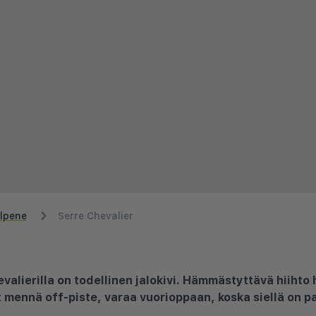
lpene
Serre Chevalier
evalierilla on todellinen jalokivi. Hämmästyttävä hiiht
t mennä off-piste, varaa vuorioppaan, koska siellä on pa