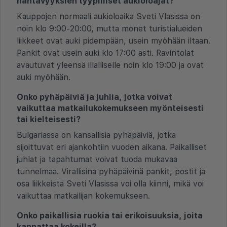
nähtävyyksien tyypilliset aukioloajat?
Kauppojen normaali aukioloaika Sveti Vlasissa on
noin klo 9:00-20:00, mutta monet turistialueiden
liikkeet ovat auki pidempään, usein myöhään iltaan.
Pankit ovat usein auki klo 17:00 asti. Ravintolat
avautuvat yleensä illalliselle noin klo 19:00 ja ovat
auki myöhään.
Onko pyhäpäiviä ja juhlia, jotka voivat
vaikuttaa matkailukokemukseen myönteisesti
tai kielteisesti?
Bulgariassa on kansallisia pyhäpäiviä, jotka
sijoittuvat eri ajankohtiin vuoden aikana. Paikalliset
juhlat ja tapahtumat voivat tuoda mukavaa
tunnelmaa. Virallisina pyhäpäivinä pankit, postit ja
osa liikkeistä Sveti Vlasissa voi olla kiinni, mikä voi
vaikuttaa matkailijan kokemukseen.
Onko paikallisia ruokia tai erikoisuuksia, joita
kannattaa kokeilla?