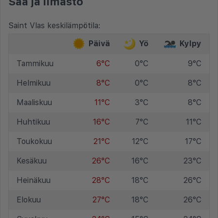
Sää ja ilmasto
Saint Vlas keskilämpötila:
Päivä
Yö
Kylpy
Tammikuu
6°C
0°C
9°C
Helmikuu
8°C
0°C
8°C
Maaliskuu
11°C
3°C
8°C
Huhtikuu
16°C
7°C
11°C
Toukokuu
21°C
12°C
17°C
Kesäkuu
26°C
16°C
23°C
Heinäkuu
28°C
18°C
26°C
Elokuu
27°C
18°C
26°C