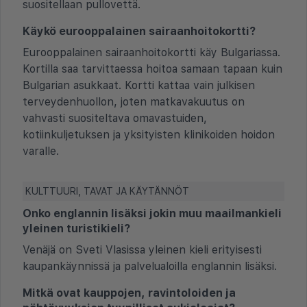
suositellaan pullovettä.
Käykö eurooppalainen sairaanhoitokortti?
Eurooppalainen sairaanhoitokortti käy Bulgariassa.
Kortilla saa tarvittaessa hoitoa samaan tapaan kuin
Bulgarian asukkaat. Kortti kattaa vain julkisen
terveydenhuollon, joten matkavakuutus on
vahvasti suositeltava omavastuiden,
kotiinkuljetuksen ja yksityisten klinikoiden hoidon
varalle.
KULTTUURI, TAVAT JA KÄYTÄNNÖT
Onko englannin lisäksi jokin muu maailmankieli
yleinen turistikieli?
Venäjä on Sveti Vlasissa yleinen kieli erityisesti
kaupankäynnissä ja palvelualoilla englannin lisäksi.
Mitkä ovat kauppojen, ravintoloiden ja