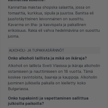
Kannattaa maistaa shopska salaattia, jossa on
tomaattia, kurkkua, sipulia ja juustoa. Banitsa eli
juustotäytteinen leivonnainen on suosittu.
Kavarma on liha- ja kasvispata ja paikallinen
erikoisuus. Rakia eli vahva hedelmäviina on suosittu
juoma.
ALKOHOLI- JA TUPAKKASÄÄNNÖT
Onko alkoholi laillista ja mikä on ikäraja?
Alkoholi on laillista Sveti Vlasissa ja ikäraja alkoholin
ostamiseen ja nauttimiseen on 18 vuotta. Tämä
koskee ravintoloita, baareja ja kauppoja. Alkoholin
juominen julkisella paikalla on kielletty koko
Bulgariassa.
Onko tupakointi ja vapettaminen sallittua
julkisilla paikoilla?