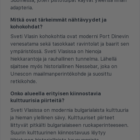
Suomessa, joten pistotulpat käyvät yleensä ilman
adapteria.
Mitkä ovat tärkeimmät nähtävyydet ja
kohokohdat?
Sveti Vlasin kohokohtia ovat moderni Port Dinevin
venesatama sekä tasokkaat ravintolat ja baarit sen
ympäristössä. Sveti Vlasissa on hienoja
hiekkarantoja ja rauhallinen tunnelma. Lähellä
sijaitsee myös historiallinen Nessebar, joka on
Unescon maailmanperintökohde ja suosittu
retkikohde.
Onko alueella erityisen kiinnostavia
kulttuurisia piirteitä?
Sveti Vlasissa on modernia bulgarialaista kulttuuria
ja hieman ylellinen sävy. Kulttuuriset piirteet
liittyvät pitkälti bulgarialaiseen ruokaperinteeseen.
Suurin kulttuurinen kiinnostavuus löytyy