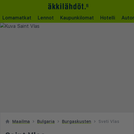
Lomamatkat
Lennot
Kaupunkilomat
Hotelli
Auto
Maailma
Bulgaria
Burgaskusten
Sveti Vlas