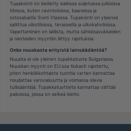
Tupakointi on kielletty kaikissa suljetuissa julkisissa
tiloissa, kuten ravintoloissa, baareissa ja
ostosalueilla Sveti Vlasissa. Tupakointi on yleensä
sallittua ulkotiloissa, terasseilla ja ulkokahviloissa.
Vapettaminen on laillista, mutta sähkösavukkeiden
ja nesteiden myyntiin liittyy rajoituksia.
Onko nuuskasta erityistä lainsäädäntöä?
Nuuska ei ole yleinen tupakkatuote Bulgariassa.
Nuuskan myynti on EU:ssa tiukasti rajoitettu,
joten henkilökohtaista tuontia varten kannattaa
noudattaa varovaisuutta ja voimassa olevia
tullisääntöjä. Tupakkatuotteita kannattaa välttää
paikoissa, joissa on selkeä kielto.