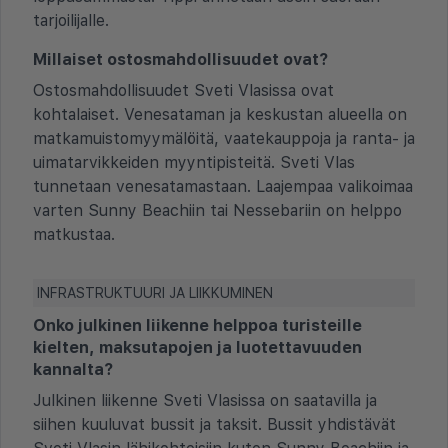
tarjoilijalle.
Millaiset ostosmahdollisuudet ovat?
Ostosmahdollisuudet Sveti Vlasissa ovat
kohtalaiset. Venesataman ja keskustan alueella on
matkamuistomyymälöitä, vaatekauppoja ja ranta- ja
uimatarvikkeiden myyntipisteitä. Sveti Vlas
tunnetaan venesatamastaan. Laajempaa valikoimaa
varten Sunny Beachiin tai Nessebariin on helppo
matkustaa.
INFRASTRUKTUURI JA LIIKKUMINEN
Onko julkinen liikenne helppoa turisteille
kielten, maksutapojen ja luotettavuuden
kannalta?
Julkinen liikenne Sveti Vlasissa on saatavilla ja
siihen kuuluvat bussit ja taksit. Bussit yhdistävät