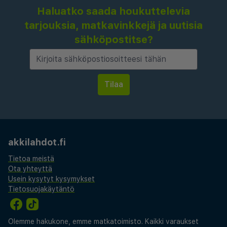
Haluatko saada houkuttelevia
tarjouksia, matkavinkkejä ja uutisia
sähköpostitse?
akkilahdot.fi
Tietoa meistä
Ota yhteyttä
Usein kysytyt kysymykset
Tietosuojakäytäntö
Olemme hakukone, emme matkatoimisto. Kaikki varaukset