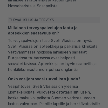
lähialueen historiallisista kaupungeista
Nessebarista ja Sozopolista.
TURVALLISUUS JA TERVEYS
Millainen terveyspalvelujen laatu ja
apteekkien saatavuus on?
Terveyspalvelujen taso Sveti Vlasissa on hyvä.
Sveti Vlasissa on apteekkeja ja paikallisia klinikoita.
Vaativammassa hoidossa lähialueen sairaalat
Burgasissa tai Varnassa ovat helposti
saavutettavissa. Apteekkeja on hyvin saatavilla ja
henkilökunnasta moni puhuu englantia.
Onko vesijohtovesi turvallista juoda?
Vesijohtovesi Sveti Vlasissa on yleensä
juomakelpoista. Pullovettä ostetaan silti usein,
koska maku voi poiketa Suomen vedestä. Veden
laatua valvotaan. Pienille lapsille ja herkkävatsaisille