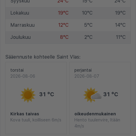
Syyskuu
24°C
15°C
24°C
Lokakuu
19°C
10°C
19°C
Marraskuu
12°C
5°C
14°C
Joulukuu
8°C
2°C
11°C
Sääennuste kohteelle Saint Vlas:
torstai
perjantai
2026-08-06
2026-08-07
31 °C
31 °C
Kirkas taivas
oikeudenmukainen
Kova tuuli, koilliseen 6m/s
Hento tuulenvire, Itään
4m/s