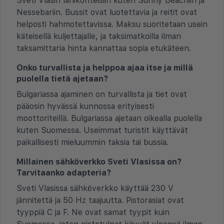
Sveti Vlasin lähikohteisiin kuten Sunny Beachiin ja
Nessebariin. Bussit ovat luotettavia ja reitit ovat
helposti hahmotettavissa. Maksu suoritetaan usein
käteisellä kuljettajalle, ja taksimatkoilla ilman
taksamittaria hinta kannattaa sopia etukäteen.
Onko turvallista ja helppoa ajaa itse ja millä
puolella tietä ajetaan?
Bulgariassa ajaminen on turvallista ja tiet ovat
pääosin hyvässä kunnossa erityisesti
moottoriteillä. Bulgariassa ajetaan oikealla puolella
kuten Suomessa. Useimmat turistit käyttävät
paikallisesti mieluummin taksia tai bussia.
Millainen sähköverkko Sveti Vlasissa on?
Tarvitaanko adapteria?
Sveti Vlasissa sähköverkko käyttää 230 V
jännitettä ja 50 Hz taajuutta. Pistorasiat ovat
tyyppiä C ja F. Ne ovat samat tyypit kuin