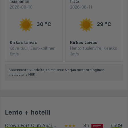
maanantai
tiistai
2026-08-10
2026-08-11
30 °C
29 °C
Kirkas taivas
Kirkas taivas
Kova tuuli, East-koillinen
Hento tuulenvire, Kaakko
6m/s
3m/s
Sääennuste vuodelta, toimittanut Norjan meteorologinen
instituutti ja NRK
Lento + hotelli
Crown Fort Club Apartments
8n
€509
★★★