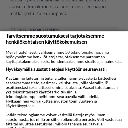
suosittu lomakohde ja alueella vierailee paljon
matkailijoita Itä-Euroopasta.
TALOUS JA MAKSAMINEN
Tarvitsemme suostumuksesi tarjotaksemme
Millainen yleinen hintataso on?
henkilökohtaisen käyttökokemuksen
Hintataso Elenitessä on yleisesti matala
Me ja huolellisesti valitsemamme
50 teknologiakumppania
verrattuna Suomeen. Elintarvikkeet, ulkona
hyödynnämme henkilötietoja tarjotaksemme paremman
käyttäjäkokemuksen sekä kohdentaaksemme sisältöä ja mainoksia.
syöminen ja paikalliset palvelut ovat yleensä hyvin
edullisia. Elenite on lomakohde, jossa on paljon all
Hyväksymällä suostut tietojesi käyttöön seuraavasti:
inclusive hotelleja. Hinnat ovat kohtuulliset ja
Käytämme laitetunnisteita ja tallennamme evästeitä laitteellesi
tyypillisiä Bulgarian Mustanmeren rannikolle.
saadaksemme tietoja esimerkiksi sivuista, joilla vierailit, IP-
osoitteestasi sekä laitteesi ominaisuuksista. Pääset tutustumaan
yksityiskohtaisesti käyttötarkoituksiin ja
Onko turistiveroja tai lisämaksuja esimerkiksi
teknologiakumppaneihimme seuraavalla välilehdellä.
hotelliyöpymisestä?
Hylkääminen voi vaikuttaa sivuston toimivuuteen ja
käytettävyyteen.
Elenitessä tai Bulgariassa ei yleensä ole erillistä
Jotkin teknologiamme voivat käsitellä tietoja myös ilman
virallista turistiveroa. Hotellihinta sisältää usein
suostumusta, jos niillä on siihen oikeutettu peruste. Voit vastustaa
verot ja maksut, mutta kannattaa tarkistaa, onko
tätä tai muuttaa asetuksiasi milloin tahansa seuraavalla