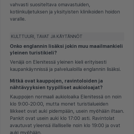
vahvasti suositeltava omavastuiden,
kotiinkuljetuksen ja yksityisten klinikoiden hoidon
varalle.
KULTTUURI, TAVAT JA KÄYTÄNNÖT
Onko englannin lisäksi jokin muu maailmankieli
yleinen turistikieli?
Venäjä on Elenitessä yleinen kieli erityisesti
kaupankäynnissä ja palvelualoilla englannin lisäksi.
Mitkä ovat kauppojen, ravintoloiden ja
nähtävyyksien tyypilliset aukioloajat?
Kauppojen normaali aukioloaika Elenitessä on noin
klo 9:00-20:00, mutta monet turistialueiden
liikkeet ovat auki pidempään, usein myöhään iltaan.
Pankit ovat usein auki klo 17:00 asti. Ravintolat
avautuvat yleensä illalliselle noin klo 19:00 ja ovat
auki myöhään.