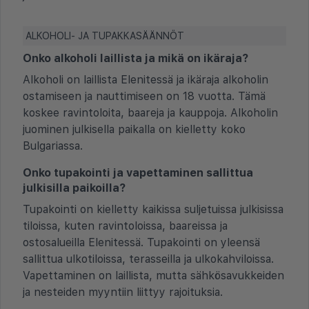
ALKOHOLI- JA TUPAKKASÄÄNNÖT
Onko alkoholi laillista ja mikä on ikäraja?
Alkoholi on laillista Elenitessä ja ikäraja alkoholin
ostamiseen ja nauttimiseen on 18 vuotta. Tämä
koskee ravintoloita, baareja ja kauppoja. Alkoholin
juominen julkisella paikalla on kielletty koko
Bulgariassa.
Onko tupakointi ja vapettaminen sallittua
julkisilla paikoilla?
Tupakointi on kielletty kaikissa suljetuissa julkisissa
tiloissa, kuten ravintoloissa, baareissa ja
ostosalueilla Elenitessä. Tupakointi on yleensä
sallittua ulkotiloissa, terasseilla ja ulkokahviloissa.
Vapettaminen on laillista, mutta sähkösavukkeiden
ja nesteiden myyntiin liittyy rajoituksia.