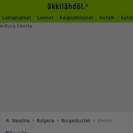
Lomamatkat
Lennot
Kaupunkilomat
Hotelli
Auto
Maailma
Bulgaria
Burgaskusten
Elenite