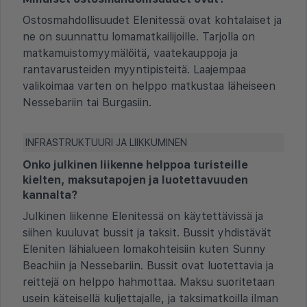
Ostosmahdollisuudet Elenitessä ovat kohtalaiset ja
ne on suunnattu lomamatkailijoille. Tarjolla on
matkamuistomyymälöitä, vaatekauppoja ja
rantavarusteiden myyntipisteitä. Laajempaa
valikoimaa varten on helppo matkustaa läheiseen
Nessebariin tai Burgasiin.
INFRASTRUKTUURI JA LIIKKUMINEN
Onko julkinen liikenne helppoa turisteille
kielten, maksutapojen ja luotettavuuden
kannalta?
Julkinen liikenne Elenitessä on käytettävissä ja
siihen kuuluvat bussit ja taksit. Bussit yhdistävät
Eleniten lähialueen lomakohteisiin kuten Sunny
Beachiin ja Nessebariin. Bussit ovat luotettavia ja
reittejä on helppo hahmottaa. Maksu suoritetaan
usein käteisellä kuljettajalle, ja taksimatkoilla ilman