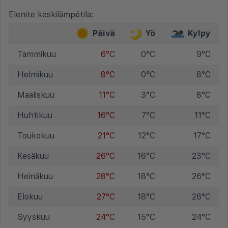
Elenite keskilämpötila:
Päivä
Yö
Kylpy
Tammikuu
6°C
0°C
9°C
Helmikuu
8°C
0°C
8°C
Maaliskuu
11°C
3°C
8°C
Huhtikuu
16°C
7°C
11°C
Toukokuu
21°C
12°C
17°C
Kesäkuu
26°C
16°C
23°C
Heinäkuu
28°C
18°C
26°C
Elokuu
27°C
18°C
26°C
Syyskuu
24°C
15°C
24°C