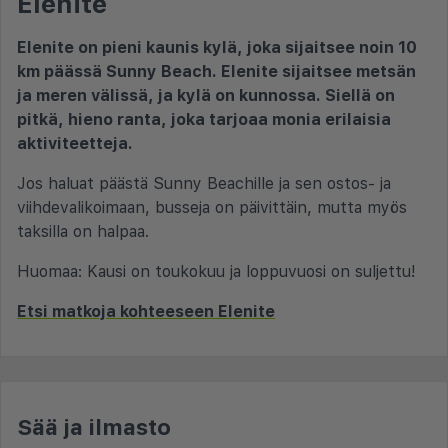
Elenite
Elenite on pieni kaunis kylä, joka sijaitsee noin 10
km päässä Sunny Beach. Elenite sijaitsee metsän
ja meren välissä, ja kylä on kunnossa. Siellä on
pitkä, hieno ranta, joka tarjoaa monia erilaisia
aktiviteetteja.
Jos haluat päästä Sunny Beachille ja sen ostos- ja
viihdevalikoimaan, busseja on päivittäin, mutta myös
taksilla on halpaa.
Huomaa: Kausi on toukokuu ja loppuvuosi on suljettu!
Etsi matkoja kohteeseen Elenite
Sää ja ilmasto