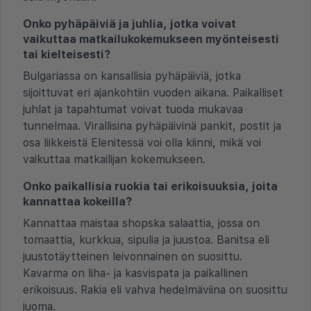
Onko pyhäpäiviä ja juhlia, jotka voivat
vaikuttaa matkailukokemukseen myönteisesti
tai kielteisesti?
Bulgariassa on kansallisia pyhäpäiviä, jotka
sijoittuvat eri ajankohtiin vuoden aikana. Paikalliset
juhlat ja tapahtumat voivat tuoda mukavaa
tunnelmaa. Virallisina pyhäpäivinä pankit, postit ja
osa liikkeistä Elenitessä voi olla kiinni, mikä voi
vaikuttaa matkailijan kokemukseen.
Onko paikallisia ruokia tai erikoisuuksia, joita
kannattaa kokeilla?
Kannattaa maistaa shopska salaattia, jossa on
tomaattia, kurkkua, sipulia ja juustoa. Banitsa eli
juustotäytteinen leivonnainen on suosittu.
Kavarma on liha- ja kasvispata ja paikallinen
erikoisuus. Rakia eli vahva hedelmäviina on suosittu
juoma.