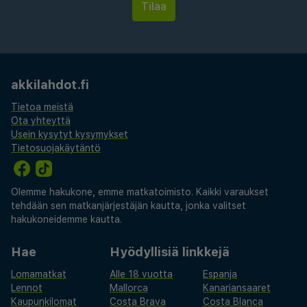
akkilahdot.fi
Tietoa meistä
Ota yhteyttä
Usein kysytyt kysymykset
Tietosuojakäytäntö
Olemme hakukone, emme matkatoimisto. Kaikki varaukset
tehdään sen matkanjärjestäjän kautta, jonka valitset
hakukoneidemme kautta.
Hae
Hyödyllisiä linkkejä
Lomamatkat
Alle 18 vuotta
Espanja
Lennot
Mallorca
Kanariansaaret
Kaupunkilomat
Costa Brava
Costa Blanca