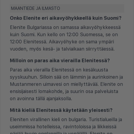
MAANTIEDE JA ILMASTO
Onko Elenite eri aikavyöhykkeellä kuin Suomi?
Elenite Bulgariassa on samassa aikavyöhykkeessä
kuin Suomi. Kun kello on 12:00 Suomessa, se on
12:00 Elenitessä. Aikavyöhyke on sama ympäri
vuoden, myös kesä- ja talviaikaan siirryttäessä.
Milloin on paras aika vierailla Elenitessä?
Paras aika vierailla Elenitessä on kesäkuusta
syyskuuhun. Silloin sää on lämmin ja aurinkoinen ja
Mustanmeren uimavesi on miellyttävää. Elenite on
ensisijaisesti lomakohde, ja suurin osa palveluista
on avoinna tällä ajanjaksolla.
Mitä kieliä Elenitessä käytetään yleisesti?
Eleniten virallinen kieli on bulgaria. Turistialueilla ja
useimmissa hotelleissa, ravintoloissa ja liikkeissä
pärjää hyvin englannilla ja venäjällä. Elenite on