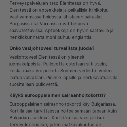
Terveyspalvelujen taso Elenitessä on hyvä.
Elenitessä on apteekkeja ja paikallisia klinikoita.
Vaativammassa hoidossa lähialueen sairaalat
Burgasissa tai Varnassa ovat helposti
saavutettavissa. Apteekkeja on hyvin saatavilla ja
henkilökunnasta moni puhuu englantia.
Onko vesijohtovesi turvallista juoda?
Vesijohtovesi Elenitessä on yleensä
juomakelpoista. Pullovettä ostetaan silti usein,
koska maku voi poiketa Suomen vedestä. Veden
laatua valvotaan. Pienille lapsille ja herkkävatsaisille
suositellaan pullovettä.
Käykö eurooppalainen sairaanhoitokortti?
Eurooppalainen sairaanhoitokortti käy Bulgariassa.
Kortilla saa tarvittaessa hoitoa samaan tapaan kuin
Bulgarian asukkaat. Kortti kattaa vain julkisen
terveydenhuollon, joten matkavakuutus on