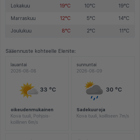
Lokakuu
19°C
10°C
19°C
Marraskuu
12°C
5°C
14°C
Joulukuu
8°C
2°C
11°C
Sääennuste kohteelle Elenite:
lauantai
sunnuntai
2026-08-08
2026-08-09
33 °C
30 °C
oikeudenmukainen
Sadekuuroja
Kova tuuli, Pohjois-
Kova tuuli, koilliseen 7m/s
koillinen 6m/s