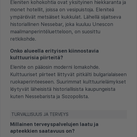
Eleniten kohokohtia ovat yksityinen hiekkaranta ja
monet hotellit, joissa on vesipuistoja. Eleniteä
ympäröivät metsäiset kukkulat. Lähellä sijaitseva
historiallinen Nessebar, joka kuuluu Unescon
maailmanperintöluetteloon, on suosittu
retkikohde.
Onko alueella erityisen kiinnostavia
kulttuurisia piirteitä?
Elenite on pääosin moderni lomakohde.
Kulttuuriset piirteet liittyvät pitkälti bulgarialaiseen
ruokaperinteeseen. Suurimmat kulttuurielämykset
löytyvät läheisistä historiallisista kaupungeista
kuten Nessebarista ja Sozopolista.
TURVALLISUUS JA TERVEYS
Millainen terveyspalvelujen laatu ja
apteekkien saatavuus on?