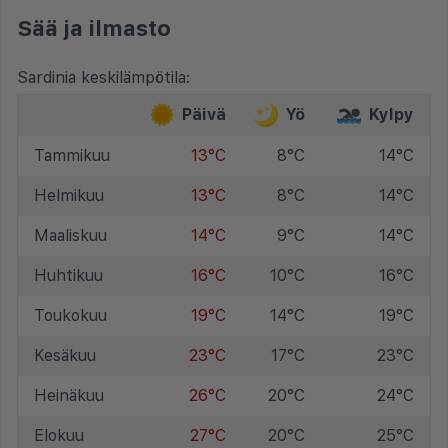
Sää ja ilmasto
Sardinia keskilämpötila:
Päivä
Yö
Kylpy
Tammikuu
13°C
8°C
14°C
Helmikuu
13°C
8°C
14°C
Maaliskuu
14°C
9°C
14°C
Huhtikuu
16°C
10°C
16°C
Toukokuu
19°C
14°C
19°C
Kesäkuu
23°C
17°C
23°C
Heinäkuu
26°C
20°C
24°C
Elokuu
27°C
20°C
25°C