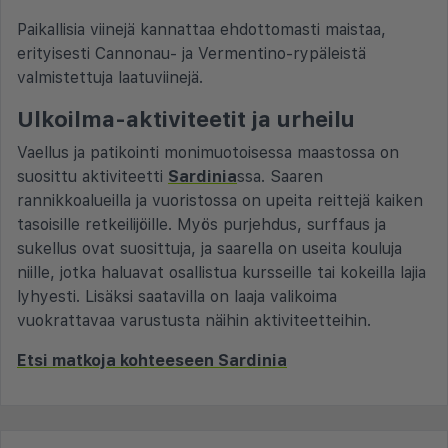
Paikallisia viinejä kannattaa ehdottomasti maistaa,
erityisesti Cannonau- ja Vermentino-rypäleistä
valmistettuja laatuviinejä.
Ulkoilma-aktiviteetit ja urheilu
Vaellus ja patikointi monimuotoisessa maastossa on
suosittu aktiviteetti
Sardinia
ssa. Saaren
rannikkoalueilla ja vuoristossa on upeita reittejä kaiken
tasoisille retkeilijöille. Myös purjehdus, surffaus ja
sukellus ovat suosittuja, ja saarella on useita kouluja
niille, jotka haluavat osallistua kursseille tai kokeilla lajia
lyhyesti. Lisäksi saatavilla on laaja valikoima
vuokrattavaa varustusta näihin aktiviteetteihin.
Etsi matkoja kohteeseen Sardinia