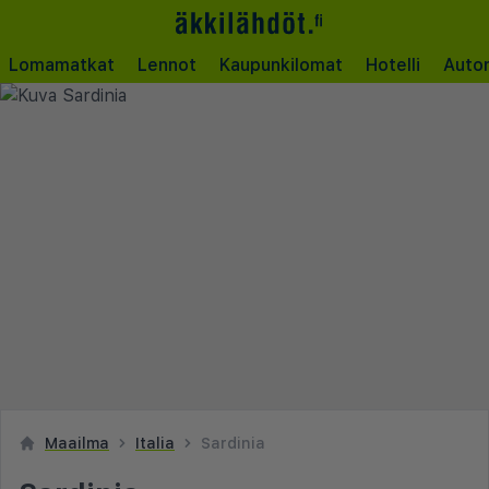
Lomamatkat
Lennot
Kaupunkilomat
Hotelli
Auto
Maailma
Italia
Sardinia