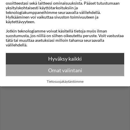
osoitteestasi sekä laitteesi ominaisuuksista. Pääset tutustumaan
Kartta
yksityiskohtaisesti käyttötarkoituksiin ja
teknologiakumppaneihimme seuraavalla välilehdellä.
Hylkääminen voi vaikuttaa sivuston toimivuuteen ja
käytettävyyteen.
Jotkin teknologiamme voivat käsitellä tietoja myös ilman
suostumusta, jos niillä on siihen oikeutettu peruste. Voit vastustaa
tätä tai muuttaa asetuksiasi milloin tahansa seuraavalla
välilehdellä.
Hyväksy kaikki
Omat valintani
Tietosuojakäytäntömme