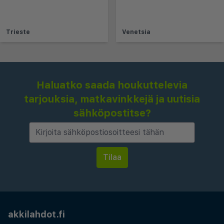
Trieste
Venetsia
Haluatko saada houkuttelevia
tarjouksia, matkavinkkejä ja uutisia
sähköpostitse?
akkilahdot.fi