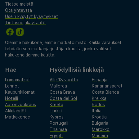
Tietoa meistä
Ota yhteyttä
Usein kysytyt kysymykset
Tietosuojakäytäntö
Olemme hakukone, emme matkatoimisto. Kaikki varaukset
tehdään sen matkanjärjestäjän kautta, jonka valitset
hakukoneidemme kautta.
Hae
Hyödyllisiä linkkejä
Lomamatkat
Alle 18 vuotta
Espanja
Lennot
Mallorca
Kanariansaaret
Kaupunkilomat
Costa Brava
Costa Blanca
Hotelli
Costa del Sol
Kreikka
Autonvuokraus
Kreeta
Rodos
Äkkilähdöt
Turkki
Italia
Matkakohde
Kypros
Kroatia
Portugali
Bulgaria
Thaimaa
Marokko
Egypti
Madeira