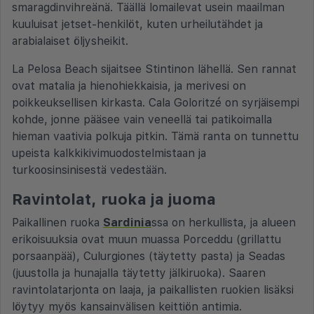
smaragdinvihreänä. Täällä lomailevat usein maailman
kuuluisat jetset-henkilöt, kuten urheilutähdet ja
arabialaiset öljysheikit.
La Pelosa Beach sijaitsee Stintinon lähellä. Sen rannat
ovat matalia ja hienohiekkaisia, ja merivesi on
poikkeuksellisen kirkasta. Cala Goloritzé on syrjäisempi
kohde, jonne pääsee vain veneellä tai patikoimalla
hieman vaativia polkuja pitkin. Tämä ranta on tunnettu
upeista kalkkikivimuodostelmistaan ja
turkoosinsinisestä vedestään.
Ravintolat, ruoka ja juoma
Paikallinen ruoka
Sardinia
ssa on herkullista, ja alueen
erikoisuuksia ovat muun muassa Porceddu (grillattu
porsaanpää), Culurgiones (täytetty pasta) ja Seadas
(juustolla ja hunajalla täytetty jälkiruoka). Saaren
ravintolatarjonta on laaja, ja paikallisten ruokien lisäksi
löytyy myös kansainvälisen keittiön antimia.