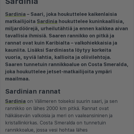
Sardinia
Sardinia
– Saari, joka houkuttelee kaikenlaisia
matkailijoita
Sardinia
houkuttelee kuninkaallisia,
miljardöörejä, urheilutähtiä ja ennen kaikkea aivan
tavallisia ihmisiä. Saaren rannikko on pitkä ja
rannat ovat kuin Karibialta – valkohiekkaisia ja
kauniita. Lisäksi Sardiniasta löytyy korkeita
vuoria, syviä lahtia, kallioita ja oliivilehtoja.
Saaren tunnetuin rannikkoalue on Costa Smeralda,
joka houkuttelee jetset-matkailijoita ympäri
maailmaa.
Sardinian rannat
Sardinia
on Välimeren toiseksi suurin saari, ja sen
rannikko on lähes 2000 km pitkä. Rannat ovat
häikäisevän valkoisia ja meri on vaaleansininen ja
kristallinkirkas. Costa Smeralda on tunnetuin
rannikkoalue, jossa vesi hohtaa lähes