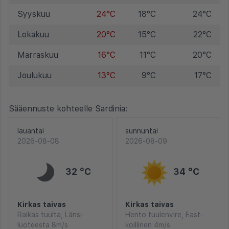
Syyskuu
24°C
18°C
24°C
Lokakuu
20°C
15°C
22°C
Marraskuu
16°C
11°C
20°C
Joulukuu
13°C
9°C
17°C
Sääennuste kohteelle Sardinia:
lauantai
sunnuntai
2026-08-08
2026-08-09
32 °C
34 °C
Kirkas taivas
Kirkas taivas
Raikas tuulta, Länsi-
Hento tuulenvire, East-
luoteesta 8m/s
koillinen 4m/s