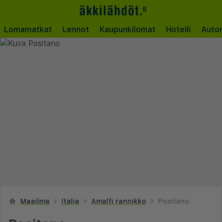
Lomamatkat
Lennot
Kaupunkilomat
Hotelli
Auto
Maailma
Italia
Amalfi rannikko
Positano