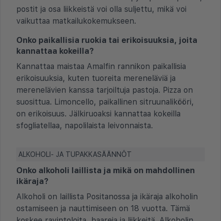
postit ja osa liikkeistä voi olla suljettu, mikä voi
vaikuttaa matkailukokemukseen.
Onko paikallisia ruokia tai erikoisuuksia, joita
kannattaa kokeilla?
Kannattaa maistaa Amalfin rannikon paikallisia
erikoisuuksia, kuten tuoreita mereneläviä ja
merenelävien kanssa tarjoiltuja pastoja. Pizza on
suosittua. Limoncello, paikallinen sitruunalikööri,
on erikoisuus. Jälkiruoaksi kannattaa kokeilla
sfogliatellaa, napolilaista leivonnaista.
ALKOHOLI- JA TUPAKKASÄÄNNÖT
Onko alkoholi laillista ja mikä on mahdollinen
ikäraja?
Alkoholi on laillista Positanossa ja ikäraja alkoholin
ostamiseen ja nauttimiseen on 18 vuotta. Tämä
koskee ravintoloita, baareja ja liikkeitä. Alkoholin