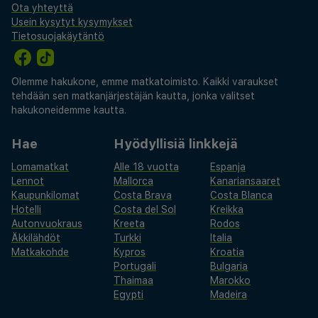
Ota yhteyttä
Usein kysytyt kysymykset
Tietosuojakäytäntö
Olemme hakukone, emme matkatoimisto. Kaikki varaukset
tehdään sen matkanjärjestäjän kautta, jonka valitset
hakukoneidemme kautta.
Hae
Hyödyllisiä linkkejä
Lomamatkat
Alle 18 vuotta
Espanja
Lennot
Mallorca
Kanariansaaret
Kaupunkilomat
Costa Brava
Costa Blanca
Hotelli
Costa del Sol
Kreikka
Autonvuokraus
Kreeta
Rodos
Äkkilähdöt
Turkki
Italia
Matkakohde
Kypros
Kroatia
Portugali
Bulgaria
Thaimaa
Marokko
Egypti
Madeira