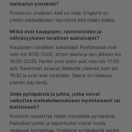
matkailun yleiskieli?
Positanon virallinen kieli on italia. Englanti on
yleisin matkailijoiden käyttämä kieli italian lisäksi.
Mitkä ovat kauppojen, ravintoloiden ja
nähtävyyksien tavalliset aukioloajat?
Kauppojen tavalliset aukioloajat Positanossa ovat
noin klo 9:00-13:00, sitten siesta ja sen jälkeen klo
16:00-20:00. Pankit ovat usein auki noin klo 17:00
asti. Ravintolat avaavat illalliselle yleensä noin klo
19:30 ja ovat auki myöhään. Siesta on Italiassa
yleinen käytäntö.
Onko pyhäpäiviä ja juhlia, jotka voivat
vaikuttaa matkakokemukseen myönteisesti tai
kielteisesti?
Positano noudattaa Italian kansallisia pyhäpäiviä.
Paikalliset juhlat ja tapahtumat voivat tuoda
mukavaa tunnelmaa. Virallisina pyhäpäivinä pankit,