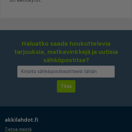
on kieltokyltit.
Haluatko saada houkuttelevia
tarjouksia, matkavinkkejä ja uutisia
sähköpostitse?
akkilahdot.fi
Tietoa meistä