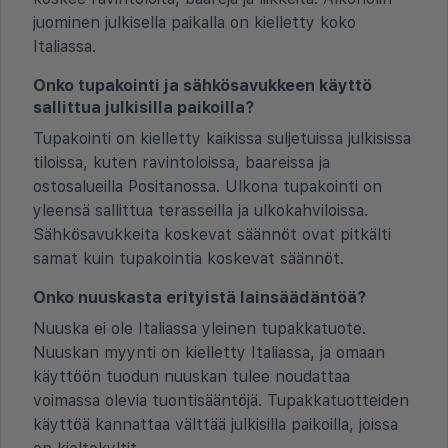
juominen julkisella paikalla on kielletty koko
Italiassa.
Onko tupakointi ja sähkösavukkeen käyttö
sallittua julkisilla paikoilla?
Tupakointi on kielletty kaikissa suljetuissa julkisissa
tiloissa, kuten ravintoloissa, baareissa ja
ostosalueilla Positanossa. Ulkona tupakointi on
yleensä sallittua terasseilla ja ulkokahviloissa.
Sähkösavukkeita koskevat säännöt ovat pitkälti
samat kuin tupakointia koskevat säännöt.
Onko nuuskasta erityistä lainsäädäntöä?
Nuuska ei ole Italiassa yleinen tupakkatuote.
Nuuskan myynti on kielletty Italiassa, ja omaan
käyttöön tuodun nuuskan tulee noudattaa
voimassa olevia tuontisääntöjä. Tupakkatuotteiden
käyttöä kannattaa välttää julkisilla paikoilla, joissa