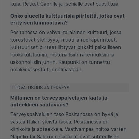
kujia. Retket Caprille ja Ischialle ovat suosittuja.
Onko alueella kulttuurisia piirteitä, jotka ovat
erityisen kiinnostavia?
Positanossa on vahva italialainen kulttuuri, jossa
korostuvat ylellisyys, muoti ja ruokaperinteet.
Kulttuuriset piirteet liittyvät pitkälti paikalliseen
ruokakulttuuriin, historiallisiin rakennuksiin ja
uskonnollisiin juhliin. Kaupunki on tunnettu
omaleimaisesta tunnelmastaan.
TURVALLISUUS JA TERVEYS
Millainen on terveyspalvelujen laatu ja
apteekkien saatavuus?
Terveyspalvelujen taso Positanossa on hyvä ja
vastaa Italian yleistä tasoa. Positanossa on
klinikoita ja apteekkeja. Vaativampaa hoitoa varten
Napolin tai Salernon sairaalat ovat suhteellisen