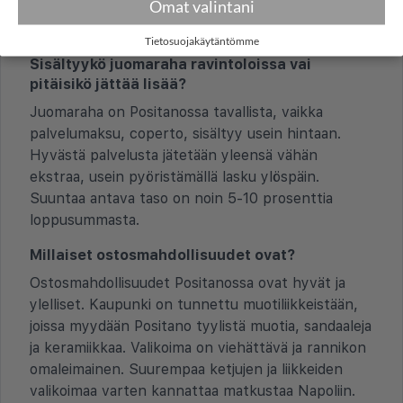
Omat valintani
pieniin ostoksiin ja bussilippuihin.
Pankkiautomaatteja on saatavilla.
Tietosuojakäytäntömme
Sisältyykö juomaraha ravintoloissa vai
pitäisikö jättää lisää?
Juomaraha on Positanossa tavallista, vaikka
palvelumaksu, coperto, sisältyy usein hintaan.
Hyvästä palvelusta jätetään yleensä vähän
ekstraa, usein pyöristämällä lasku ylöspäin.
Suuntaa antava taso on noin 5-10 prosenttia
loppusummasta.
Millaiset ostosmahdollisuudet ovat?
Ostosmahdollisuudet Positanossa ovat hyvät ja
ylelliset. Kaupunki on tunnettu muotiliikkeistään,
joissa myydään Positano tyylistä muotia, sandaaleja
ja keramiikkaa. Valikoima on viehättävä ja rannikon
omaleimainen. Suurempaa ketjujen ja liikkeiden
valikoimaa varten kannattaa matkustaa Napoliin.