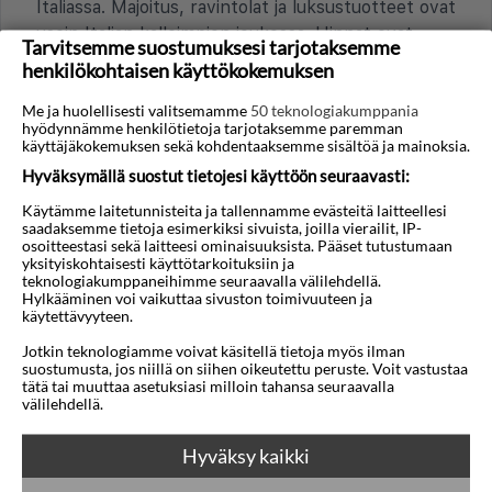
Italiassa. Majoitus, ravintolat ja luksustuotteet ovat
usein Italian kalleimpien joukossa. Hinnat ovat
Tarvitsemme suostumuksesi tarjotaksemme
verrattavissa Euroopan kalleimpien kaupunkien
henkilökohtaisen käyttökokemuksen
hintoihin.
Me ja huolellisesti valitsemamme
50 teknologiakumppania
hyödynnämme henkilötietoja tarjotaksemme paremman
Onko turistiveroja tai lisämaksuja, esimerkiksi
käyttäjäkokemuksen sekä kohdentaaksemme sisältöä ja mainoksia.
hotellimajoituksesta?
Hyväksymällä suostut tietojesi käyttöön seuraavasti:
Positanossa peritään yleensä paikallinen
Käytämme laitetunnisteita ja tallennamme evästeitä laitteellesi
turistivero, tassa di soggiorno, joka maksetaan
saadaksemme tietoja esimerkiksi sivuista, joilla vierailit, IP-
henkilöä ja yötä kohden hotellilla. Summa vaihtelee
osoitteestasi sekä laitteesi ominaisuuksista. Pääset tutustumaan
yksityiskohtaisesti käyttötarkoituksiin ja
kunnan ja hotellin tason mukaan. Vero ei yleensä
teknologiakumppaneihimme seuraavalla välilehdellä.
sisälly alkuperäiseen hintaan, vaan se maksetaan
Hylkääminen voi vaikuttaa sivuston toimivuuteen ja
käytettävyyteen.
suoraan hotellille saapuessa tai lähtiessä.
Jotkin teknologiamme voivat käsitellä tietoja myös ilman
Mitkä kortit ja maksutavat ovat yleisiä?
suostumusta, jos niillä on siihen oikeutettu peruste. Voit vastustaa
tätä tai muuttaa asetuksiasi milloin tahansa seuraavalla
Visa ja MasterCard käyvät laajasti hotelleissa sekä
välilehdellä.
suuremmissa ravintoloissa ja liikkeissä Positanossa.
Pienet liikkeet ja paikalliset kojut suosivat usein
Hyväksy kaikki
käteistä euroina. Pieni käteisvara on hyvä olla