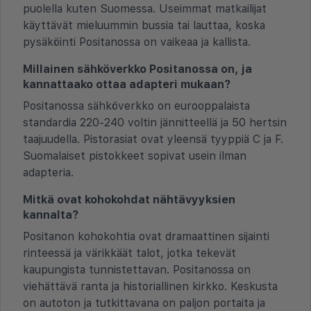
puolella kuten Suomessa. Useimmat matkailijat
käyttävät mieluummin bussia tai lauttaa, koska
pysäköinti Positanossa on vaikeaa ja kallista.
Millainen sähköverkko Positanossa on, ja
kannattaako ottaa adapteri mukaan?
Positanossa sähköverkko on eurooppalaista
standardia 220-240 voltin jännitteellä ja 50 hertsin
taajuudella. Pistorasiat ovat yleensä tyyppiä C ja F.
Suomalaiset pistokkeet sopivat usein ilman
adapteria.
Mitkä ovat kohokohdat nähtävyyksien
kannalta?
Positanon kohokohtia ovat dramaattinen sijainti
rinteessä ja värikkäät talot, jotka tekevät
kaupungista tunnistettavan. Positanossa on
viehättävä ranta ja historiallinen kirkko. Keskusta
on autoton ja tutkittavana on paljon portaita ja