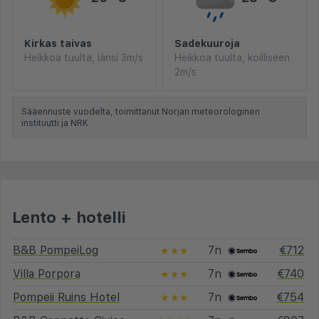
Kirkas taivas
Sadekuuroja
Heikkoa tuulta, länsi 3m/s
Heikkoa tuulta, koilliseen
2m/s
Sääennuste vuodelta, toimittanut Norjan meteorologinen
instituutti ja NRK
Lento + hotelli
B&B PompeiLog
7n
€712
★★★
Villa Porpora
7n
€740
★★★
Pompeii Ruins Hotel
7n
€754
★★★