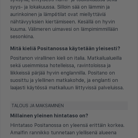
syys- ja lokakuussa. Silloin sää on lämmin ja
aurinkoinen ja lämpötilat ovat miellyttäviä
nähtävyyksien kiertämiseen. Kesällä on hyvin
kuuma. Välimeren uimavesi on lämpimimmillään
sesonkina.
Mitä kieliä Positanossa käytetään yleisesti?
Positanon virallinen kieli on italia. Matkailualueilla
sekä useimmissa hotelleissa, ravintoloissa ja
liikkeissä pärjää hyvin englannilla. Positano on
suosittu ja ylellinen matkakohde, ja englanti on
laajasti käytössä matkailuun liittyvissä palveluissa.
TALOUS JA MAKSAMINEN
Millainen yleinen hintataso on?
Hintataso Positanossa on yleensä erittäin korkea.
Amalfin rannikko tunnetaan ylellisenä alueena