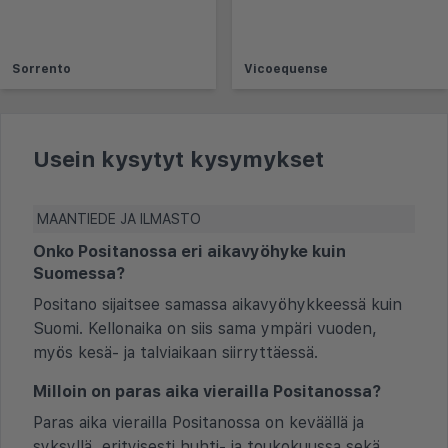
Sorrento
Vicoequense
Usein kysytyt kysymykset
MAANTIEDE JA ILMASTO
Onko Positanossa eri aikavyöhyke kuin
Suomessa?
Positano sijaitsee samassa aikavyöhykkeessä kuin
Suomi. Kellonaika on siis sama ympäri vuoden,
myös kesä- ja talviaikaan siirryttäessä.
Milloin on paras aika vierailla Positanossa?
Paras aika vierailla Positanossa on keväällä ja
syksyllä, erityisesti huhti- ja toukokuussa sekä