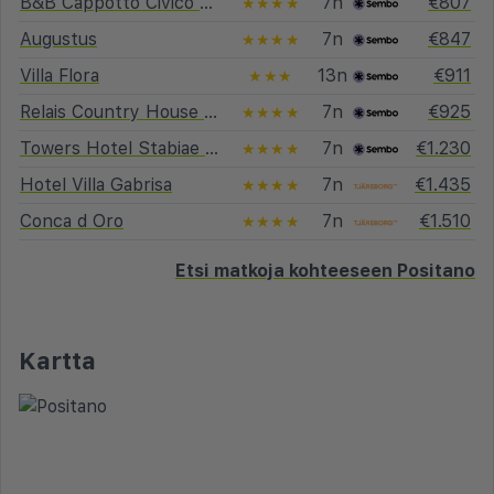
B&B Cappotto Civico 48
7n
€807
★★★★
Augustus
7n
€847
★★★★
Villa Flora
13n
€911
★★★
Relais Country House Pompei Apartments
7n
€925
★★★★
Towers Hotel Stabiae Sorrento
7n
€1.230
★★★★
Hotel Villa Gabrisa
7n
€1.435
★★★★
Conca d Oro
7n
€1.510
★★★★
Etsi matkoja kohteeseen Positano
Kartta