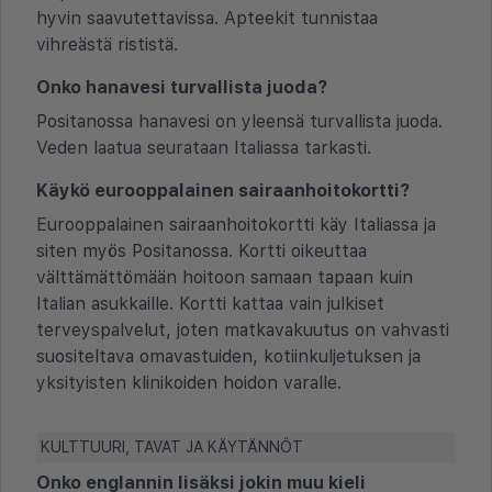
hyvin saavutettavissa. Apteekit tunnistaa
vihreästä rististä.
Onko hanavesi turvallista juoda?
Positanossa hanavesi on yleensä turvallista juoda.
Veden laatua seurataan Italiassa tarkasti.
Käykö eurooppalainen sairaanhoitokortti?
Eurooppalainen sairaanhoitokortti käy Italiassa ja
siten myös Positanossa. Kortti oikeuttaa
välttämättömään hoitoon samaan tapaan kuin
Italian asukkaille. Kortti kattaa vain julkiset
terveyspalvelut, joten matkavakuutus on vahvasti
suositeltava omavastuiden, kotiinkuljetuksen ja
yksityisten klinikoiden hoidon varalle.
KULTTUURI, TAVAT JA KÄYTÄNNÖT
Onko englannin lisäksi jokin muu kieli