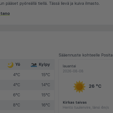
pääset pyöreällä tiellä. Tässä lievä ja kuiva ilmasto.
itano
Sääennuste kohteelle Posita
Yö
Kylpy
lauantai
2026-08-08
4°C
15°C
4°C
14°C
26 °C
6°C
15°C
Kirkas taivas
8°C
16°C
Hento tuulenvire, länsi 4m/s