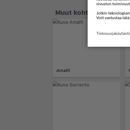
sivuston toimivuut
Muut kohteet - Amalfi 
Jotkin teknologiamm
Voit vastustaa tätä
Tietosuojakäytän
Amalfi