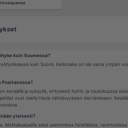
Vicoequense
ykset
yöhyke kuin Suomessa?
avyöhykkeessä kuin Suomi. Kellonaika on siis sama ympäri vuo
la Positanossa?
 on keväällä ja syksyllä, erityisesti huhti- ja toukokuussa sekä
mpötilat ovat miellyttäviä nähtävyyksien kiertämiseen. Kesäl
esonkina.
etään yleisesti?
lia. Matkailualueilla sekä useimmissa hotelleissa, ravintoloissa 