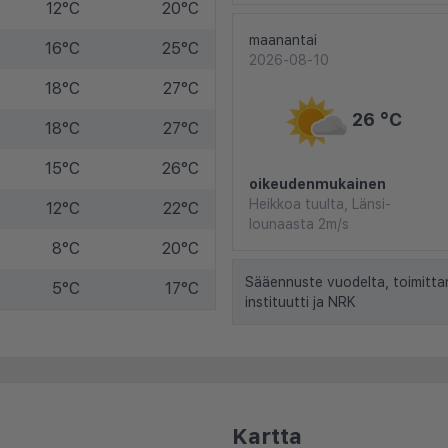
12°C
20°C
maanantai
16°C
25°C
2026-08-10
18°C
27°C
26 °C
18°C
27°C
15°C
26°C
oikeudenmukainen
Heikkoa tuulta, Länsi-
12°C
22°C
lounaasta 2m/s
8°C
20°C
Sääennuste vuodelta, toimitta
5°C
17°C
instituutti ja NRK
Kartta