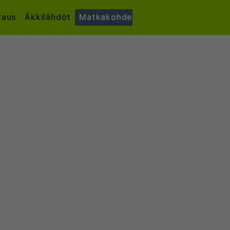
raus
Äkkilähdöt
Matkakohde