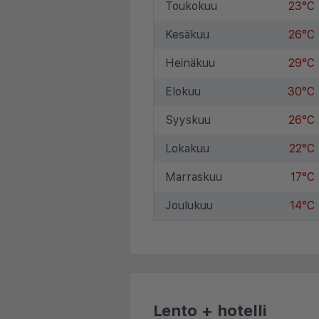
Toukokuu
23°C
Kesäkuu
26°C
Heinäkuu
29°C
Elokuu
30°C
Syyskuu
26°C
Lokakuu
22°C
Marraskuu
17°C
Joulukuu
14°C
Lento + hotelli