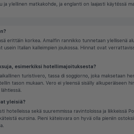
u ja ylellinen matkakohde, ja englanti on laajasti käytössä mat
on?
ä erittäin korkea. Amalfin rannikko tunnetaan ylellisenä alu
at usein Italian kalleimpien joukossa. Hinnat ovat verrattavi
ksuja, esimerkiksi hotellimajoituksesta?
ikallinen turistivero, tassa di soggiorno, joka maksetaan henk
llin tason mukaan. Vero ei yleensä sisälly alkuperäiseen h
 lähtiessä.
at yleisiä?
ti hotelleissa sekä suuremmissa ravintoloissa ja liikkeissä Pos
käteistä euroina. Pieni käteisvara on hyvä olla pieniin ostoksii
a.