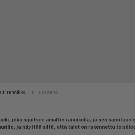
lfi rannikko
Positano
nki, joka sijaitsee amalfin rannikolla, ja sen sanotaan
rille, ja näyttää siltä, että talot on rakennettu toisille