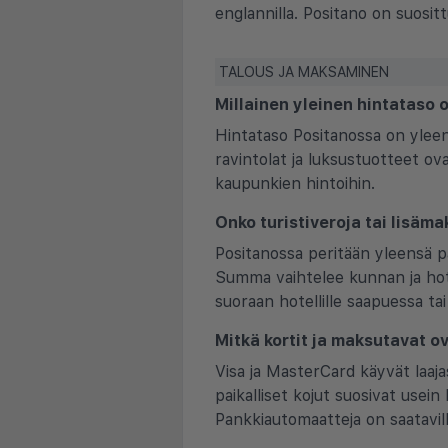
englannilla. Positano on suositt
TALOUS JA MAKSAMINEN
Millainen yleinen hintataso 
Hintataso Positanossa on yleens
ravintolat ja luksustuotteet ov
kaupunkien hintoihin.
Onko turistiveroja tai lisäma
Positanossa peritään yleensä pa
Summa vaihtelee kunnan ja hote
suoraan hotellille saapuessa tai
Mitkä kortit ja maksutavat ov
Visa ja MasterCard käyvät laajas
paikalliset kojut suosivat usein 
Pankkiautomaatteja on saatavill