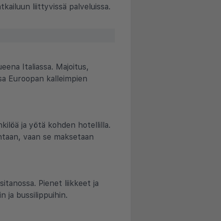
kailuun liittyvissä palveluissa.
eena Italiassa. Majoitus,
ssa Euroopan kalleimpien
ilöä ja yötä kohden hotellilla.
intaan, vaan se maksetaan
itanossa. Pienet liikkeet ja
n ja bussilippuihin.