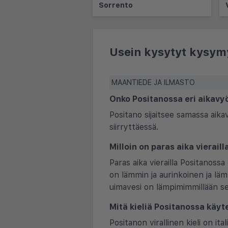
Sorrento
Usein kysytyt kysym
MAANTIEDE JA ILMASTO
Onko Positanossa eri aikav
Positano sijaitsee samassa aik
siirryttäessä.
Milloin on paras aika vierail
Paras aika vierailla Positanossa
on lämmin ja aurinkoinen ja lä
uimavesi on lämpimimmillään s
Mitä kieliä Positanossa käyt
Positanon virallinen kieli on ita