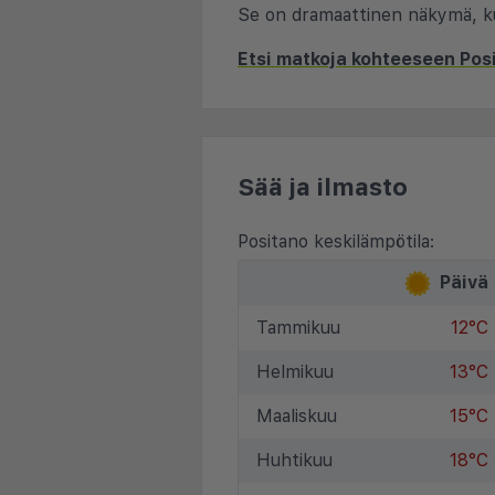
Se on dramaattinen näkymä, kun 
Etsi matkoja kohteeseen Pos
Sää ja ilmasto
Positano keskilämpötila:
Päivä
Tammikuu
12°C
Helmikuu
13°C
Maaliskuu
15°C
Huhtikuu
18°C