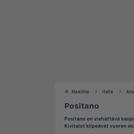
Maailma
Italia
Ama
Positano
Positano on viehättävä kaupu
Kivitalot kiipeävät vuoren muu