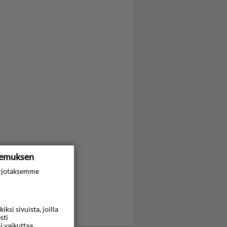
kemuksen
rjotaksemme
si sivuista, joilla
sti
i vaikuttaa