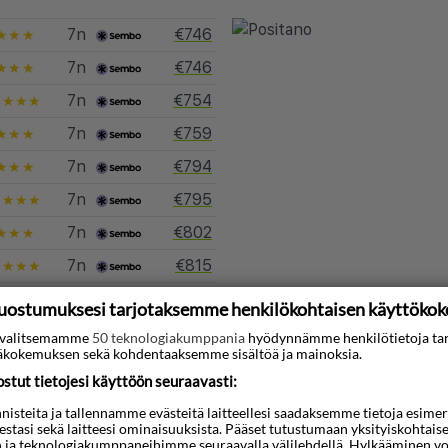
7n
€746
★★★
7n
€746
★★★
7n
€754
★★★★
7n
€759
★★★
7n
€794
★★★
7n
€795
★★★★
7n
€802
★★★
7n
€815
★★★★
7n
€855
★★★★
uostumuksesi tarjotaksemme henkilökohtaisen käyttöko
7n
€861
★★★★
ti valitsemamme
50 teknologiakumppania
hyödynnämme henkilötietoja ta
kokemuksen sekä kohdentaaksemme sisältöä ja mainoksia.
atkoja kohteeseen Positano
tut tietojesi käyttöön seuraavasti:
steita ja tallennamme evästeitä laitteellesi saadaksemme tietoja esimerkik
teestasi sekä laitteesi ominaisuuksista. Pääset tutustumaan yksityiskohtaise
n ja teknologiakumppaneihimme seuraavalla välilehdellä. Hylkääminen vo