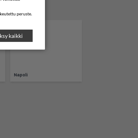
ikeutettu peruste.
sy kaikki
Napoli