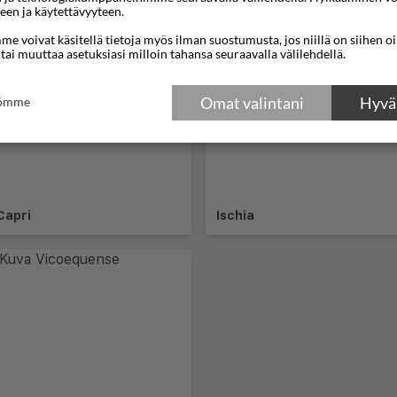
een ja käytettävyyteen.
rannikko
e voivat käsitellä tietoja myös ilman suostumusta, jos niillä on siihen o
 tai muuttaa asetuksiasi milloin tahansa seuraavalla välilehdellä.
Omat valintani
Hyväk
tömme
Capri
Ischia