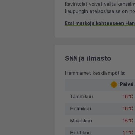
Ravintolat voivat valita kansain
kaupungin eteläosissa se on n
Etsi matkoja kohteeseen H
Sää ja ilmasto
Hammamet keskilämpötila:
Päivä
Tammikuu
16°C
Helmikuu
16°C
Maaliskuu
18°C
Huhtikuu
21°C