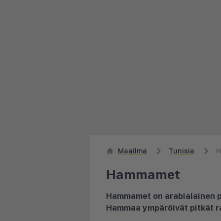
Maailma
Tunisia
H
Hammamet
Hammamet on arabialainen pie
Hammaa ympäröivät pitkät ran