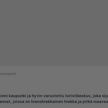
ammamet
ni kaupunki ja hyvin varustettu turistikeskus, joka si
nat, joissa on hienohiekkainen hiekka ja pitkä maavesi 