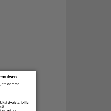
kemuksen
rjotaksemme
si sivuista, joilla
sti
i vaikuttaa