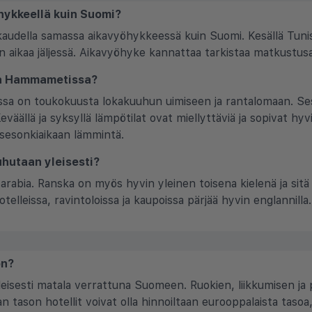
ykkeellä kuin Suomi?
udella samassa aikavyöhykkeessä kuin Suomi. Kesällä Tunisia
ikaa jäljessä. Aikavyöhyke kannattaa tarkistaa matkustu
lla Hammametissa?
issa on toukokuusta lokakuuhun uimiseen ja rantalomaan. Se
väällä ja syksyllä lämpötilat ovat miellyttäviä ja sopivat hy
 sesonkiaikaan lämmintä.
hutaan yleisesti?
arabia. Ranska on myös hyvin yleinen toisena kielenä ja sitä 
otelleissa, ravintoloissa ja kaupoissa pärjää hyvin englannilla.
on?
sesti matala verrattuna Suomeen. Ruokien, liikkumisen ja pa
n tason hotellit voivat olla hinnoiltaan eurooppalaista tasoa,