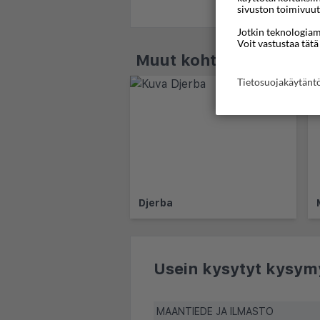
sivuston toimivuut
Jotkin teknologiamm
Voit vastustaa tätä
Muut kohteet - Tunisia
Tietosuojakäytän
Djerba
Usein kysytyt kysym
MAANTIEDE JA ILMASTO