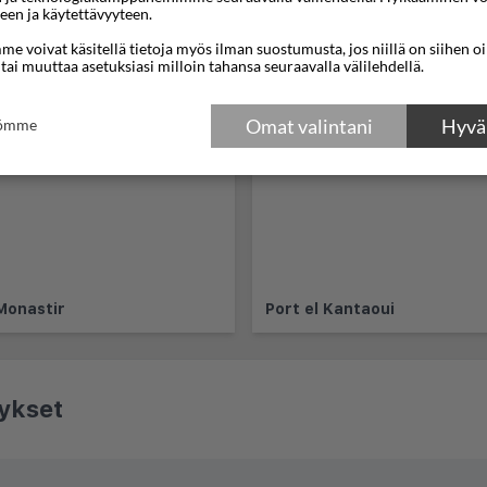
een ja käytettävyyteen.
e voivat käsitellä tietoja myös ilman suostumusta, jos niillä on siihen o
 tai muuttaa asetuksiasi milloin tahansa seuraavalla välilehdellä.
Omat valintani
Hyväk
tömme
Monastir
Port el Kantaoui
ykset