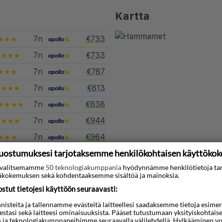
Kartta
7n
€733
★★★
7n
€733
★★★★
7n
€787
★★★
7n
€813
★★★★
7n
€838
★★★★
7n
€944
★★★★
7n
€964
★★★
uostumuksesi tarjotaksemme henkilökohtaisen käyttöko
7n
€1.057
★★★★
ti valitsemamme
50 teknologiakumppania
hyödynnämme henkilötietoja ta
kokemuksen sekä kohdentaaksemme sisältöä ja mainoksia.
koja kohteeseen Hammamet
tut tietojesi käyttöön seuraavasti:
steita ja tallennamme evästeitä laitteellesi saadaksemme tietoja esimerkik
teestasi sekä laitteesi ominaisuuksista. Pääset tutustumaan yksityiskohtaise
n ja teknologiakumppaneihimme seuraavalla välilehdellä. Hylkääminen vo