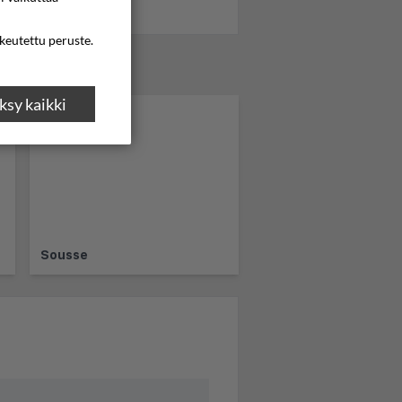
ikeutettu peruste.
sy kaikki
Sousse