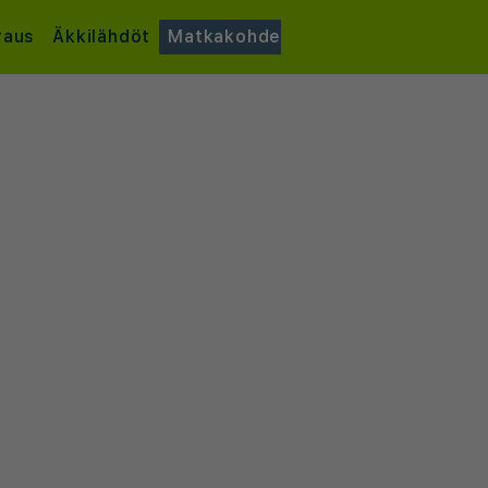
raus
Äkkilähdöt
Matkakohde