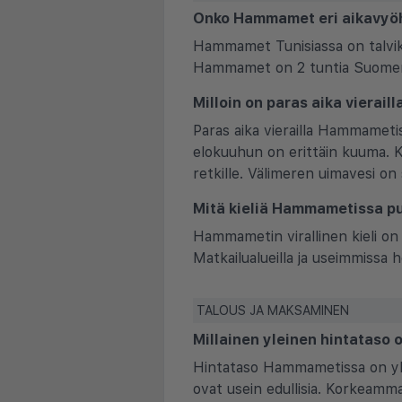
Onko Hammamet eri aikavyöh
Hammamet Tunisiassa on talvika
Hammamet on 2 tuntia Suomen a
Milloin on paras aika vierai
Paras aika vierailla Hammamet
elokuuhun on erittäin kuuma. Ke
retkille. Välimeren uimavesi on
Mitä kieliä Hammametissa pu
Hammametin virallinen kieli on 
Matkailualueilla ja useimmissa h
TALOUS JA MAKSAMINEN
Millainen yleinen hintataso 
Hintataso Hammametissa on ylei
ovat usein edullisia. Korkeamma