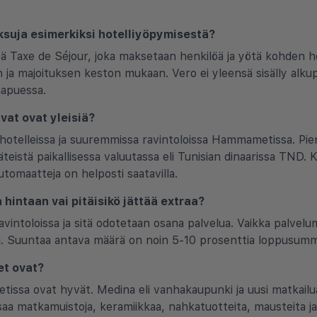
aksuja esimerkiksi hotelliyöpymisestä?
ltä Taxe de Séjour, joka maksetaan henkilöä ja yötä kohden 
 ja majoituksen keston mukaan. Vero ei yleensä sisälly alku
aapuessa.
vat ovat yleisiä?
ä hotelleissa ja suuremmissa ravintoloissa Hammametissa. Pie
käteistä paikallisessa valuutassa eli Tunisian dinaarissa TND. K
utomaatteja on helposti saatavilla.
a hintaan vai pitäisikö jättää extraa?
intoloissa ja sitä odotetaan osana palvelua. Vaikka palvelum
tippi. Suuntaa antava määrä on noin 5-10 prosenttia loppusum
et ovat?
issa ovat hyvät. Medina eli vanhakaupunki ja uusi matka
ta saa matkamuistoja, keramiikkaa, nahkatuotteita, mausteita ja