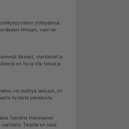
hotelliyöpymisen yhteydessä.
peräiseen hintaan, vaan se
nemmät liikkeet, markkinat ja
äteistä on hyvä olla taksia ja
aksu voi sisältyä laskuun, on
masta hyvästä palvelusta.
ilualue Yasmine Hammamet
 vaatteita. Tarjolla on sekä