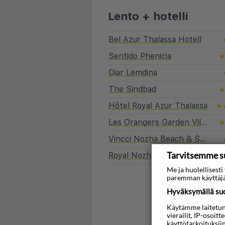
Lento + hotelli
Bel Azur Thalassa Hotell
Sentido Phenicia
Diar Lemdina
The Sindbad
Hôtel Royal Azur Thalassa
★
Les Orangers Garden Villas & Bungalows
Vincci Nozha Beach & Spa
Tarvitsemme s
Royal Nozha
Me ja huolellises
paremman käyttäjä
Etsi mat
Hyväksymällä suos
Käytämme laitetunni
vierailit, IP-osoit
käyttötarkoituksii