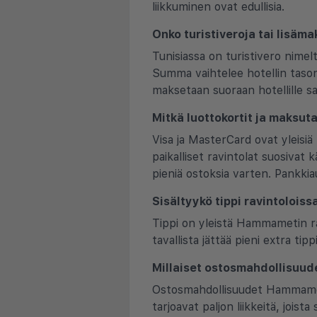
liikkuminen ovat edullisia.
Onko turistiveroja tai lisäm
Tunisiassa on turistivero nime
Summa vaihtelee hotellin tason
maksetaan suoraan hotellille s
Mitkä luottokortit ja maksuta
Visa ja MasterCard ovat yleisi
paikalliset ravintolat suosivat 
pieniä ostoksia varten. Pankkia
Sisältyykö tippi ravintoloiss
Tippi on yleistä Hammametin rav
tavallista jättää pieni extra 
Millaiset ostosmahdollisuud
Ostosmahdollisuudet Hammamet
tarjoavat paljon liikkeitä, jois