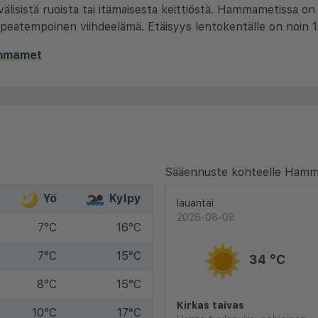
välisistä ruoista tai itämaisesta keittiöstä. Hammametissa on 
opeatempoinen viihdeelämä. Etäisyys lentokentälle on noin 
ammamet
Sääennuste kohteelle Ham
Yö
Kylpy
lauantai
2026-08-08
7°C
16°C
7°C
15°C
34 °C
8°C
15°C
Kirkas taivas
10°C
17°C