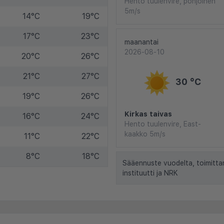
Hento tuulenvire, pohjoinen
5m/s
14°C
19°C
17°C
23°C
maanantai
2026-08-10
20°C
26°C
21°C
27°C
30 °C
19°C
26°C
Kirkas taivas
16°C
24°C
Hento tuulenvire, East-
kaakko 5m/s
11°C
22°C
8°C
18°C
Sääennuste vuodelta, toimitta
instituutti ja NRK