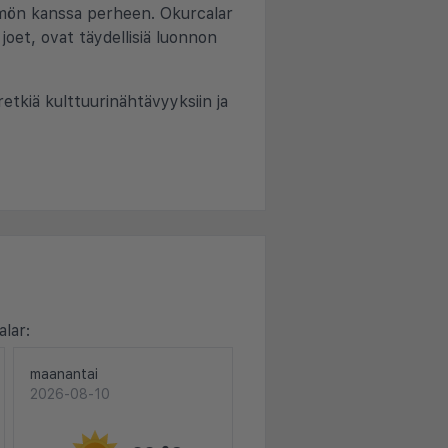
ämmön kanssa perheen. Okurcalar
joet, ovat täydellisiä luonnon
retkiä kulttuurinähtävyyksiin ja
lar:
maanantai
2026-08-10