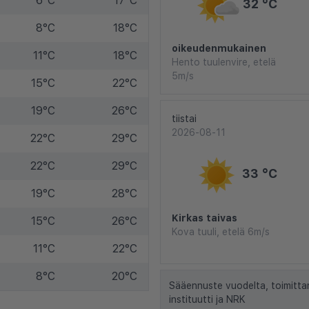
6°C
17°C
32 °C
8°C
18°C
oikeudenmukainen
11°C
18°C
Hento tuulenvire, etelä
5m/s
15°C
22°C
19°C
26°C
tiistai
2026-08-11
22°C
29°C
22°C
29°C
33 °C
19°C
28°C
Kirkas taivas
15°C
26°C
Kova tuuli, etelä 6m/s
11°C
22°C
8°C
20°C
Sääennuste vuodelta, toimitta
instituutti ja NRK