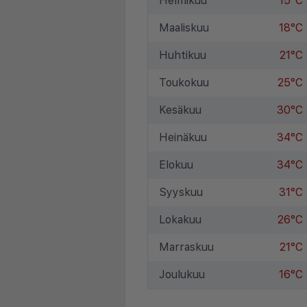
Helmikuu
15°C
Maaliskuu
18°C
Huhtikuu
21°C
Toukokuu
25°C
Kesäkuu
30°C
Heinäkuu
34°C
Elokuu
34°C
Syyskuu
31°C
Lokakuu
26°C
Marraskuu
21°C
Joulukuu
16°C