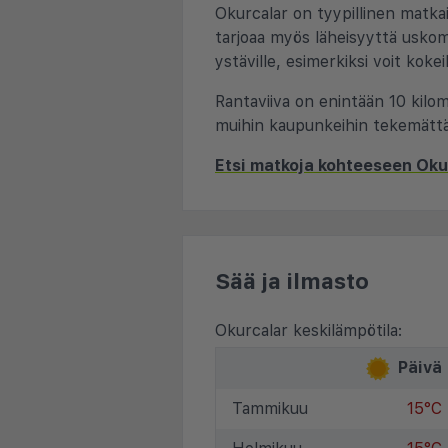
Okurcalar on tyypillinen matka
tarjoaa myös läheisyyttä uskoma
ystäville, esimerkiksi voit kokei
Rantaviiva on enintään 10 kilome
muihin kaupunkeihin tekemättä 
Etsi matkoja kohteeseen Oku
Sää ja ilmasto
Okurcalar keskilämpötila:
Päivä
Tammikuu
15°C