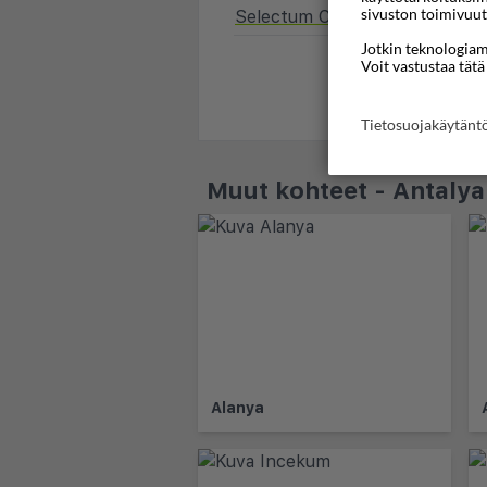
sivuston toimivuut
Selectum Colours Side
★
Jotkin teknologiamm
Etsi ma
Voit vastustaa tätä
Tietosuojakäytän
Muut kohteet - Antalya
Alanya