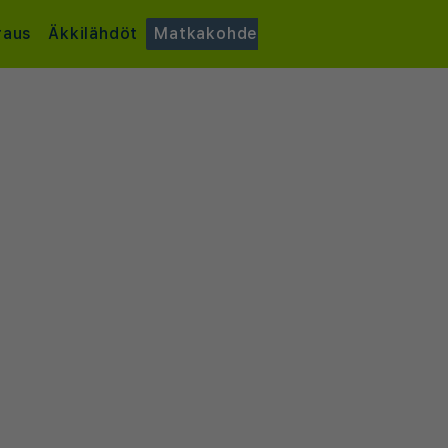
raus
Äkkilähdöt
Matkakohde