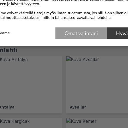
een ja käytettävyyteen.
7n
€736
★★★★
e voivat käsitellä tietoja myös ilman suostumusta, jos niillä on siihen o
tkoja kohteeseen Okurcalar
 tai muuttaa asetuksiasi milloin tahansa seuraavalla välilehdellä.
Omat valintani
Hyväk
tömme
nlahti
Antalya
Avsallar