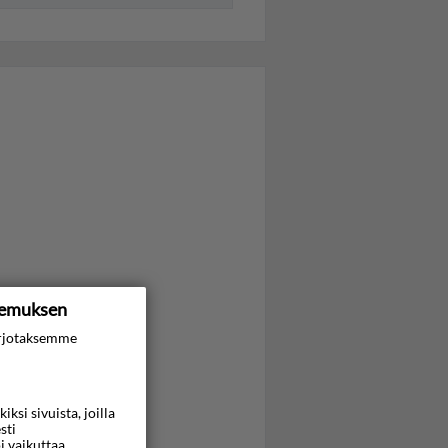
kemuksen
rjotaksemme
si sivuista, joilla
sti
i vaikuttaa