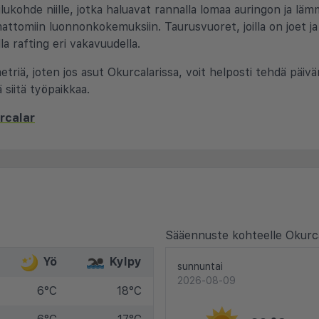
ilukohde niille, jotka haluavat rannalla lomaa auringon ja l
ttomiin luonnonkokemuksiin. Taurusvuoret, joilla on joet ja 
lla rafting eri vakavuudella.
triä, joten jos asut Okurcalarissa, voit helposti tehdä päivä
siitä työpaikkaa.
rcalar
Sääennuste kohteelle Okurca
Yö
Kylpy
sunnuntai
2026-08-09
6°C
18°C