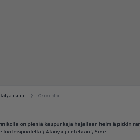
talyanlahti
Okurcalar
nnikolla on pieniä kaupunkeja hajallaan helmiä pitkin ra
e luoteispuolella \
Alanya
ja etelään \
Side
.