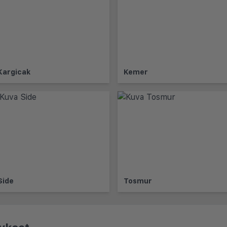
Kargicak
Kemer
Side
Tosmur