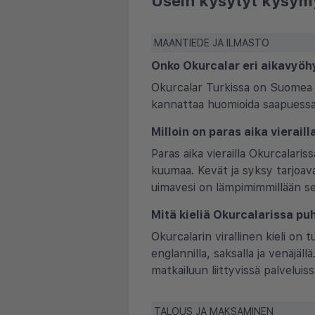
Usein kysytyt kysym
MAANTIEDE JA ILMASTO
Onko Okurcalar eri aikavyöh
Okurcalar Turkissa on Suomea 1
kannattaa huomioida saapuessa 
Milloin on paras aika vierail
Paras aika vierailla Okurcalari
kuumaa. Kevät ja syksy tarjoava
uimavesi on lämpimimmillään s
Mitä kieliä Okurcalarissa pu
Okurcalarin virallinen kieli on t
englannilla, saksalla ja venäjäl
matkailuun liittyvissä palveluiss
TALOUS JA MAKSAMINEN