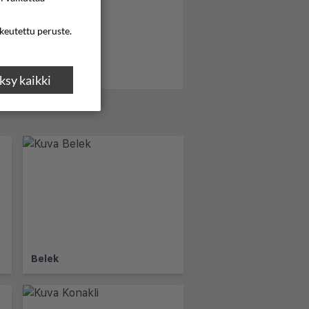
ikeutettu peruste.
sy kaikki
Belek