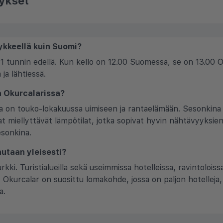
ykset
ykkeellä kuin Suomi?
 tunnin edellä. Kun kello on 12.00 Suomessa, se on 13.00 O
ja lähtiessä.
la Okurcalarissa?
ssa on touko-lokakuussa uimiseen ja rantaelämään. Sesonkina
t miellyttävät lämpötilat, jotka sopivat hyvin nähtävyyksien
esonkina.
hutaan yleisesti?
urkki. Turistialueilla sekä useimmissa hotelleissa, ravintolois
lä. Okurcalar on suosittu lomakohde, jossa on paljon hotelleja, 
a.