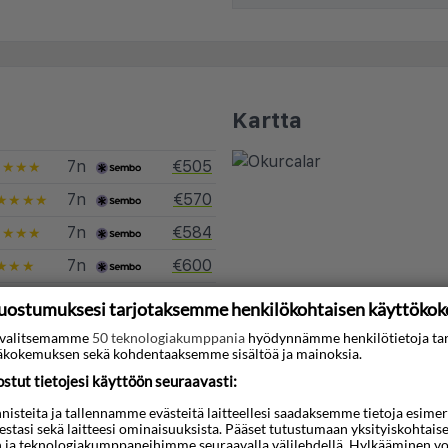
Kartta
7n
€505
★★★★
7n
€570
★★★★
7n
€584
★★★★
7n
€600
★★★
7n
€646
★★★★
uostumuksesi tarjotaksemme henkilökohtaisen käyttöko
7n
€673
★★★★
ti valitsemamme
50 teknologiakumppania
hyödynnämme henkilötietoja ta
kokemuksen sekä kohdentaaksemme sisältöä ja mainoksia.
7n
€692
★★★★
tut tietojesi käyttöön seuraavasti:
7n
€706
★★★★
steita ja tallennamme evästeitä laitteellesi saadaksemme tietoja esimerkik
teestasi sekä laitteesi ominaisuuksista. Pääset tutustumaan yksityiskohtaise
7n
€730
★★★★
n ja teknologiakumppaneihimme seuraavalla välilehdellä. Hylkääminen vo