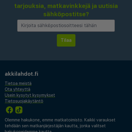
tarjouksia, matkavinkkejä ja uutisia
sähköpostitse?
akkilahdot.fi
Tietoa meistä
Ota yhteyttä
Usein kysytyt kysymykset
Tietosuojakäytäntö
Olemme hakukone, emme matkatoimisto. Kaikki varaukset
tehdään sen matkanjärjestäjän kautta, jonka valitset
hakukoneidemme kautta.