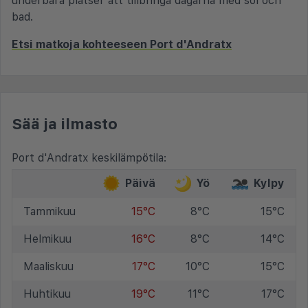
underbara platser att tillbringa dagarna med sol och
bad.
Etsi matkoja kohteeseen Port d'Andratx
Sää ja ilmasto
Port d'Andratx keskilämpötila:
Päivä
Yö
Kylpy
Tammikuu
15°C
8°C
15°C
Helmikuu
16°C
8°C
14°C
Maaliskuu
17°C
10°C
15°C
Huhtikuu
19°C
11°C
17°C