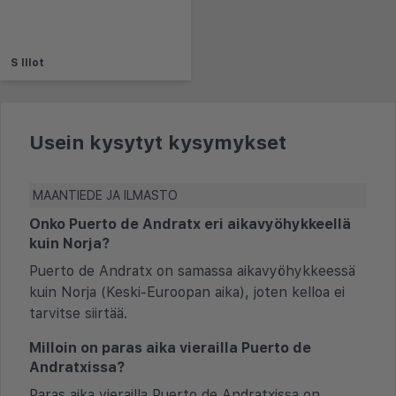
S Illot
Usein kysytyt kysymykset
MAANTIEDE JA ILMASTO
Onko Puerto de Andratx eri aikavyöhykkeellä
kuin Norja?
Puerto de Andratx on samassa aikavyöhykkeessä
kuin Norja (Keski-Euroopan aika), joten kelloa ei
tarvitse siirtää.
Milloin on paras aika vierailla Puerto de
Andratxissa?
Paras aika vierailla Puerto de Andratxissa on