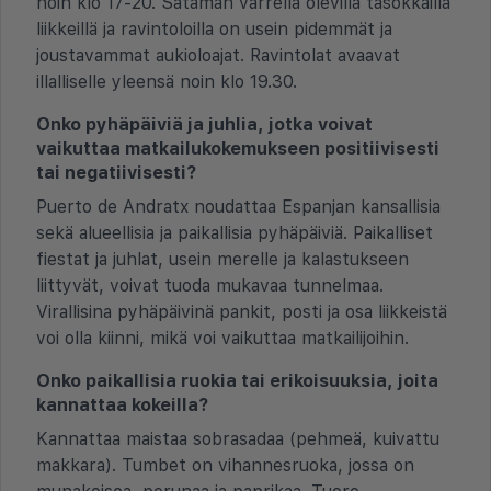
noin klo 17-20. Sataman varrella olevilla tasokkailla
liikkeillä ja ravintoloilla on usein pidemmät ja
joustavammat aukioloajat. Ravintolat avaavat
illalliselle yleensä noin klo 19.30.
Onko pyhäpäiviä ja juhlia, jotka voivat
vaikuttaa matkailukokemukseen positiivisesti
tai negatiivisesti?
Puerto de Andratx noudattaa Espanjan kansallisia
sekä alueellisia ja paikallisia pyhäpäiviä. Paikalliset
fiestat ja juhlat, usein merelle ja kalastukseen
liittyvät, voivat tuoda mukavaa tunnelmaa.
Virallisina pyhäpäivinä pankit, posti ja osa liikkeistä
voi olla kiinni, mikä voi vaikuttaa matkailijoihin.
Onko paikallisia ruokia tai erikoisuuksia, joita
kannattaa kokeilla?
Kannattaa maistaa sobrasadaa (pehmeä, kuivattu
makkara). Tumbet on vihannesruoka, jossa on