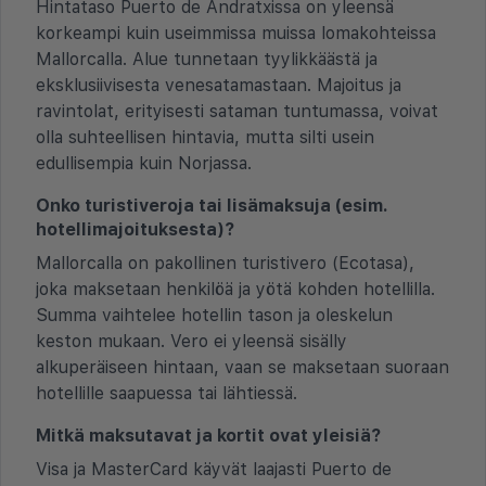
Hintataso Puerto de Andratxissa on yleensä
korkeampi kuin useimmissa muissa lomakohteissa
Mallorcalla. Alue tunnetaan tyylikkäästä ja
eksklusiivisesta venesatamastaan. Majoitus ja
ravintolat, erityisesti sataman tuntumassa, voivat
olla suhteellisen hintavia, mutta silti usein
edullisempia kuin Norjassa.
Onko turistiveroja tai lisämaksuja (esim.
hotellimajoituksesta)?
Mallorcalla on pakollinen turistivero (Ecotasa),
joka maksetaan henkilöä ja yötä kohden hotellilla.
Summa vaihtelee hotellin tason ja oleskelun
keston mukaan. Vero ei yleensä sisälly
alkuperäiseen hintaan, vaan se maksetaan suoraan
hotellille saapuessa tai lähtiessä.
Mitkä maksutavat ja kortit ovat yleisiä?
Visa ja MasterCard käyvät laajasti Puerto de