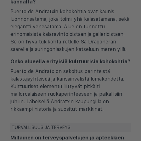
kannalta?
Puerto de Andratxin kohokohtia ovat kaunis
luonnonsatama, joka toimii yhä kalasatamana, sekä
elegantti venesatama. Alue on tunnettu
erinomaisista kalaravintoloistaan ja gallerioistaan.
Se on hyvä tukikohta retkille Sa Dragoneran
saarelle ja auringonlaskujen katseluun meren yllä.
Onko alueella erityisiä kulttuurisia kohokohtia?
Puerto de Andratx on sekoitus perinteistä
kalastajayhteisöä ja kansainvälistä lomakohdetta.
Kulttuuriset elementit liittyvät pitkälti
mallorcalaiseen ruokaperinteeseen ja paikallisiin
juhliin. Läheisellä Andratxin kaupungilla on
rikkaampi historia ja suositut markkinat.
TURVALLISUUS JA TERVEYS
Millainen on terveyspalvelujen ja apteekkien