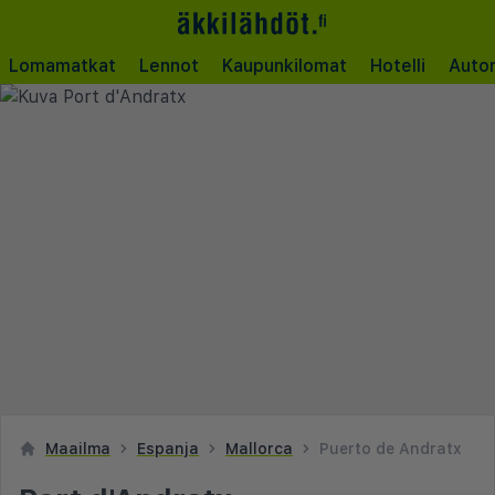
Lomamatkat
Lennot
Kaupunkilomat
Hotelli
Auto
Maailma
Espanja
Mallorca
Puerto de Andratx