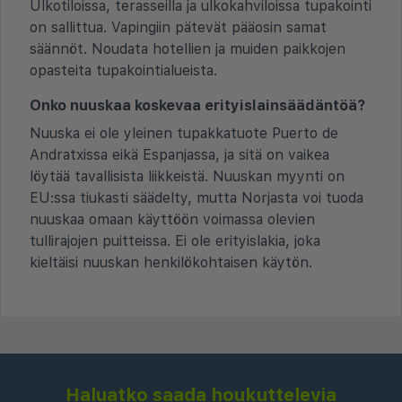
Ulkotiloissa, terasseilla ja ulkokahviloissa tupakointi
on sallittua. Vapingiin pätevät pääosin samat
säännöt. Noudata hotellien ja muiden paikkojen
opasteita tupakointialueista.
Onko nuuskaa koskevaa erityislainsäädäntöä?
Nuuska ei ole yleinen tupakkatuote Puerto de
Andratxissa eikä Espanjassa, ja sitä on vaikea
löytää tavallisista liikkeistä. Nuuskan myynti on
EU:ssa tiukasti säädelty, mutta Norjasta voi tuoda
nuuskaa omaan käyttöön voimassa olevien
tullirajojen puitteissa. Ei ole erityislakia, joka
kieltäisi nuuskan henkilökohtaisen käytön.
Haluatko saada houkuttelevia