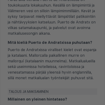
toukokuusta lokakuuhun. Kesällä on lämpimintä ja
Välimeren vesi on silloin lämpimimmillään. Kevät ja
syksy tarjoavat miellyttävät lämpötilat patikointiin
ja nähtävyyksien katseluun. Puerto de Andratx on
vilkas satamakaupunki, ja palvelut ovat avoinna
matkailusesongin aikana.
Mitä kieliä Puerto de Andratxissa puhutaan?
Puerto de Andratxissa viralliset kielet ovat espanja
ja katalaani. Mallorcalla paikallinen murre on
mallorquí (katalaanin muunnelma). Matkailualueilla
sekä useimmissa hotelleissa, ravintoloissa ja
venesatamassa pärjää yleensä hyvin englannilla,
sillä monet matkailualan työntekijät puhuvat sitä.
TALOUS JA MAKSAMINEN
Millainen on yleinen hintataso?