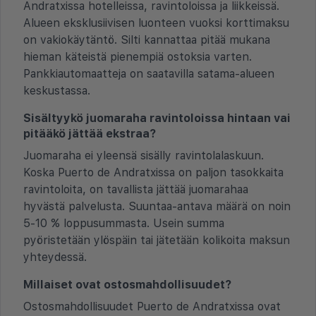
Andratxissa hotelleissa, ravintoloissa ja liikkeissä.
Alueen eksklusiivisen luonteen vuoksi korttimaksu
on vakiokäytäntö. Silti kannattaa pitää mukana
hieman käteistä pienempiä ostoksia varten.
Pankkiautomaatteja on saatavilla satama-alueen
keskustassa.
Sisältyykö juomaraha ravintoloissa hintaan vai
pitääkö jättää ekstraa?
Juomaraha ei yleensä sisälly ravintolalaskuun.
Koska Puerto de Andratxissa on paljon tasokkaita
ravintoloita, on tavallista jättää juomarahaa
hyvästä palvelusta. Suuntaa-antava määrä on noin
5-10 % loppusummasta. Usein summa
pyöristetään ylöspäin tai jätetään kolikoita maksun
yhteydessä.
Millaiset ovat ostosmahdollisuudet?
Ostosmahdollisuudet Puerto de Andratxissa ovat