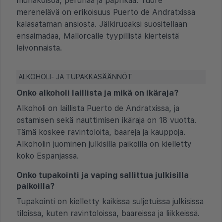
munakoisoa, perunaa ja paprikaa. Tuore
merenelävä on erikoisuus Puerto de Andratxissa
kalasataman ansiosta. Jälkiruoaksi suositellaan
ensaimadaa, Mallorcalle tyypillistä kierteistä
leivonnaista.
ALKOHOLI- JA TUPAKKASÄÄNNÖT
Onko alkoholi laillista ja mikä on ikäraja?
Alkoholi on laillista Puerto de Andratxissa, ja
ostamisen sekä nauttimisen ikäraja on 18 vuotta.
Tämä koskee ravintoloita, baareja ja kauppoja.
Alkoholin juominen julkisilla paikoilla on kielletty
koko Espanjassa.
Onko tupakointi ja vaping sallittua julkisilla
paikoilla?
Tupakointi on kielletty kaikissa suljetuissa julkisissa
tiloissa, kuten ravintoloissa, baareissa ja liikkeissä.