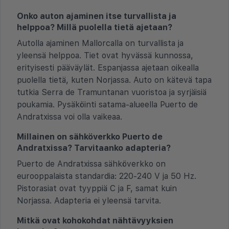
Onko auton ajaminen itse turvallista ja
helppoa? Millä puolella tietä ajetaan?
Autolla ajaminen Mallorcalla on turvallista ja
yleensä helppoa. Tiet ovat hyvässä kunnossa,
erityisesti pääväylät. Espanjassa ajetaan oikealla
puolella tietä, kuten Norjassa. Auto on kätevä tapa
tutkia Serra de Tramuntanan vuoristoa ja syrjäisiä
poukamia. Pysäköinti satama-alueella Puerto de
Andratxissa voi olla vaikeaa.
Millainen on sähköverkko Puerto de
Andratxissa? Tarvitaanko adapteria?
Puerto de Andratxissa sähköverkko on
eurooppalaista standardia: 220-240 V ja 50 Hz.
Pistorasiat ovat tyyppiä C ja F, samat kuin
Norjassa. Adapteria ei yleensä tarvita.
Mitkä ovat kohokohdat nähtävyyksien