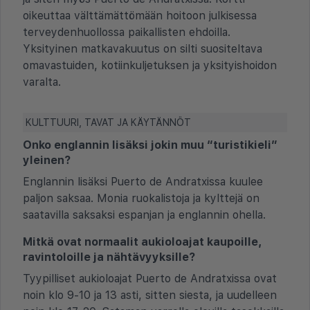
oikeuttaa välttämättömään hoitoon julkisessa
terveydenhuollossa paikallisten ehdoilla.
Yksityinen matkavakuutus on silti suositeltava
omavastuiden, kotiinkuljetuksen ja yksityishoidon
varalta.
KULTTUURI, TAVAT JA KÄYTÄNNÖT
Onko englannin lisäksi jokin muu “turistikieli”
yleinen?
Englannin lisäksi Puerto de Andratxissa kuulee
paljon saksaa. Monia ruokalistoja ja kylttejä on
saatavilla saksaksi espanjan ja englannin ohella.
Mitkä ovat normaalit aukioloajat kaupoille,
ravintoloille ja nähtävyyksille?
Tyypilliset aukioloajat Puerto de Andratxissa ovat
noin klo 9-10 ja 13 asti, sitten siesta, ja uudelleen