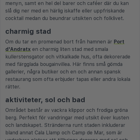
menyn, samt en hel del barer och caféer där du kan
slå dig ner med en härlig iskaffe eller uppfriskande
cocktail medan du beundrar utsikten och folklivet.
charmig stad
Om du tar en promenad bort från hamnen är
Port
d'Andratx
en charmig liten stad med smala
kullerstensgator och vitkalkade hus, ofta dekorerade
med färgglada bougainvillea. Här finns små gömda
gallerier, några butiker och en och annan spansk
restaurang som ofta erbjuder tapas eller andra lokala
rätter.
aktiviteter, sol och bad
Området består av vackra klippor och frodiga gröna
berg. Perfekt för vandringar med utsikt över kusten
och landskapet. Stränderna runt staden inkluderar
bland annat Cala Llamp och Camp de Mar, som är