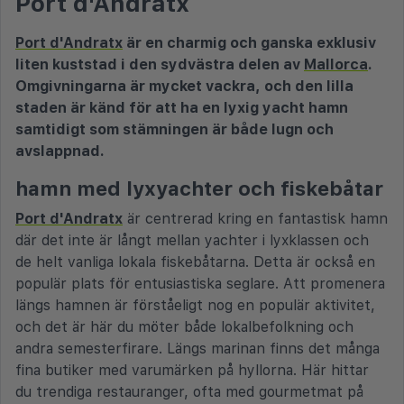
Port d'Andratx
Port d'Andratx
är en charmig och ganska exklusiv
liten kuststad i den sydvästra delen av
Mallorca
.
Omgivningarna är mycket vackra, och den lilla
staden är känd för att ha en lyxig yacht hamn
samtidigt som stämningen är både lugn och
avslappnad.
hamn med lyxyachter och fiskebåtar
Port d'Andratx
är centrerad kring en fantastisk hamn
där det inte är långt mellan yachter i lyxklassen och
de helt vanliga lokala fiskebåtarna. Detta är också en
populär plats för entusiastiska seglare. Att promenera
längs hamnen är förståeligt nog en populär aktivitet,
och det är här du möter både lokalbefolkning och
andra semesterfirare. Längs marinan finns det många
fina butiker med varumärken på hyllorna. Här hittar
du trendiga restauranger, ofta med gourmetmat på