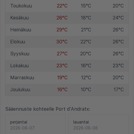
Toukokuu
22°C
15°C
20°C
Kesäkuu
26°C
18°C
24°C
Heinäkuu
29°C
21°C
26°C
Elokuu
30°C
22°C
26°C
Syyskuu
27°C
20°C
26°C
Lokakuu
23°C
16°C
23°C
Marraskuu
19°C
12°C
20°C
Joulukuu
16°C
10°C
17°C
Sääennuste kohteelle Port d'Andratx:
perjantai
lauantai
2026-08-07
2026-08-08