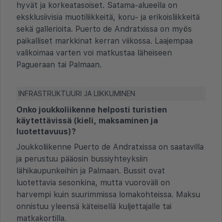
hyvät ja korkeatasoiset. Satama-alueella on
eksklusiivisia muotiliikkeitä, koru- ja erikoisliikkeitä
sekä gallerioita. Puerto de Andratxissa on myös
paikalliset markkinat kerran viikossa. Laajempaa
valikoimaa varten voi matkustaa läheiseen
Pagueraan tai Palmaan.
INFRASTRUKTUURI JA LIIKKUMINEN
Onko joukkoliikenne helposti turistien
käytettävissä (kieli, maksaminen ja
luotettavuus)?
Joukkoliikenne Puerto de Andratxissa on saatavilla
ja perustuu pääosin bussiyhteyksiin
lähikaupunkeihin ja Palmaan. Bussit ovat
luotettavia sesonkina, mutta vuoroväli on
harvempi kuin suurimmissa lomakohteissa. Maksu
onnistuu yleensä käteisellä kuljettajalle tai
matkakortilla.