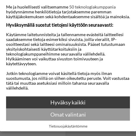
Me ja huolellisesti valitsemamme
50 teknologiakumppania
hyödynnämme henkilötietoja tarjotaksemme paremman
käyttäjäkokemuksen sekä kohdentaaksemme sisältöä ja mainoksia.
Hyväksymällä suostut tietojesi käyttöön seuraavasti:
Käytämme laitetunnisteita ja tallennamme evästeitä laitteellesi
Puerto de Pollenca
Puerto de Soller
saadaksemme tietoja esimerkiksi sivuista, joilla vierailit, IP-
osoitteestasi sekä laitteesi ominaisuuksista. Pääset tutustumaan
yksityiskohtaisesti käyttötarkoituksiin ja
teknologiakumppaneihimme seuraavalla välilehdellä.
Hylkääminen voi vaikuttaa sivuston toimivuuteen ja
käytettävyyteen.
Jotkin teknologiamme voivat käsitellä tietoja myös ilman
suostumusta, jos niillä on siihen oikeutettu peruste. Voit vastustaa
tätä tai muuttaa asetuksiasi milloin tahansa seuraavalla
välilehdellä.
Sa Coma
Santa Ponsa
Hyväksy kaikki
Omat valintani
Tietosuojakäytäntömme