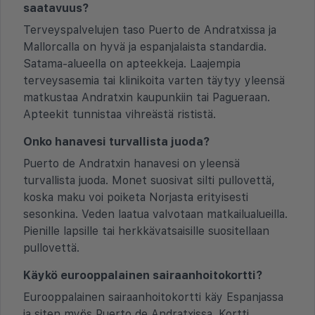
saatavuus?
Terveyspalvelujen taso Puerto de Andratxissa ja
Mallorcalla on hyvä ja espanjalaista standardia.
Satama-alueella on apteekkeja. Laajempia
terveysasemia tai klinikoita varten täytyy yleensä
matkustaa Andratxin kaupunkiin tai Pagueraan.
Apteekit tunnistaa vihreästä rististä.
Onko hanavesi turvallista juoda?
Puerto de Andratxin hanavesi on yleensä
turvallista juoda. Monet suosivat silti pullovettä,
koska maku voi poiketa Norjasta erityisesti
sesonkina. Veden laatua valvotaan matkailualueilla.
Pienille lapsille tai herkkävatsaisille suositellaan
pullovettä.
Käykö eurooppalainen sairaanhoitokortti?
Eurooppalainen sairaanhoitokortti käy Espanjassa
ja siten myös Puerto de Andratxissa. Kortti