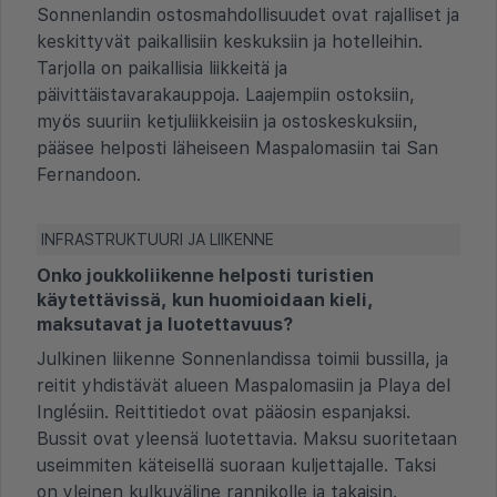
Sonnenlandin ostosmahdollisuudet ovat rajalliset ja
keskittyvät paikallisiin keskuksiin ja hotelleihin.
Tarjolla on paikallisia liikkeitä ja
päivittäistavarakauppoja. Laajempiin ostoksiin,
myös suuriin ketjuliikkeisiin ja ostoskeskuksiin,
pääsee helposti läheiseen Maspalomasiin tai San
Fernandoon.
INFRASTRUKTUURI JA LIIKENNE
Onko joukkoliikenne helposti turistien
käytettävissä, kun huomioidaan kieli,
maksutavat ja luotettavuus?
Julkinen liikenne Sonnenlandissa toimii bussilla, ja
reitit yhdistävät alueen Maspalomasiin ja Playa del
Inglésiin. Reittitiedot ovat pääosin espanjaksi.
Bussit ovat yleensä luotettavia. Maksu suoritetaan
useimmiten käteisellä suoraan kuljettajalle. Taksi
on yleinen kulkuväline rannikolle ja takaisin.