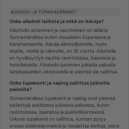
ALKOHOLI- JA TUPAKKASÄÄNNÖT
Onko alkoholi laillista ja mikä on ikäraja?
Alkoholin ostaminen ja nauttiminen on laillista
Sonnenlandissa kuten muuallakin Espanjassa ja
Kanariansaarilla. Ikäraja alkoholijuomille, myös
oluelle, viinille ja väkeville, on 18 vuotta. Alkoholia
on hyväksyttyä nauttia ravintoloissa, baareissa ja
hotellialueilla. Alkoholin juominen julkisilla paikoilla
tarjoilualueiden ulkopuolella ei yleensä ole sallittua.
Onko tupakointi ja vaping sallittua julkisilla
paikoilla?
Sonnenlandissa tupakointi ja vaping ovat yleensä
kiellettyjä sisätiloissa julkisissa paikoissa, kuten
ravintoloissa, baareissa ja joukkoliikenteessä.
Ulkona tupakointi on sallittua, kunhan pysyy
erossa sisäänkäynneistä ja noudattaa kieltoja, joista