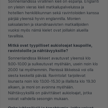
Sonnenlandissa virallinen kieli on espanja. Englanti
on yleisin vieras kieli matkailupalveluissa ja
hotellien henkilökunnan sekä ravintoloiden kanssa
pärjää yleensä hyvin englannilla. Monien
saksalaisten ja skandinaavisten matkailijoiden
vuoksi myös nämä kielet ovat joillakin alueilla
tavallisia.
Mitkä ovat tyypilliset aukioloajat kaupoille,
ravintoloille ja nähtävyyksille?
Sonnenlandissa liikkeet avautuvat yleensä klo
9.00-10.00 ja sulkeutuvat myöhään, usein noin klo
20.00 tai myöhemmin. Pienissä liikkeissä voi olla
siesta keskellä päivää. Ravintolat tarjoilevat
lounasta noin klo 13.00-15.30 ja illallista klo 19.30
alkaen, ja moni on avoinna myöhään.
Nähtävyyksillä on päivittäiset aukioloajat, jotka
voivat vaihdella sesongin mukaan.