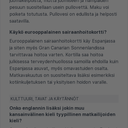
juomakelpoista, mutta juomiseen ja hampaiden
pesuun suositellaan usein pullovettä. Maku voi
poiketa totutusta. Pullovesi on edullista ja helposti
saatavilla.
Käykö eurooppalainen sairaanhoitokortti?
Eurooppalainen sairaanhoitokortti käy Espanjassa
ja siten myös Gran Canarian Sonnenlandissa
tarvittavaa hoitoa varten. Kortilla saa hoitoa
julkisessa terveydenhuollossa samoilla ehdoilla kuin
Espanjassa asuvat, myös omavastuiden osalta.
Matkavakuutus on suositeltava lisäksi esimerkiksi
kotiinkuljetuksen tai yksityisen hoidon varalle.
KULTTUURI, TAVAT JA KÄYTÄNNÖT
Onko englannin lisäksi jokin muu
kansainvälinen kieli tyypillinen matkailijoiden
kieli?