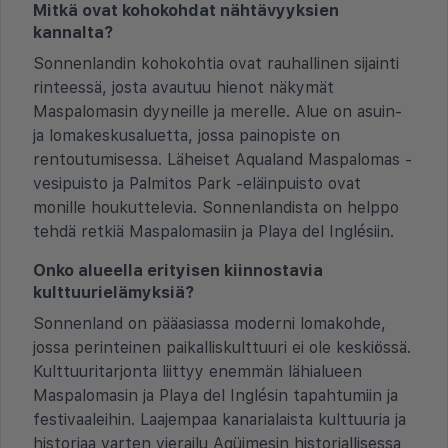
Mitkä ovat kohokohdat nähtävyyksien
kannalta?
Sonnenlandin kohokohtia ovat rauhallinen sijainti
rinteessä, josta avautuu hienot näkymät
Maspalomasin dyyneille ja merelle. Alue on asuin-
ja lomakeskusaluetta, jossa painopiste on
rentoutumisessa. Läheiset Aqualand Maspalomas -
vesipuisto ja Palmitos Park -eläinpuisto ovat
monille houkuttelevia. Sonnenlandista on helppo
tehdä retkiä Maspalomasiin ja Playa del Inglésiin.
Onko alueella erityisen kiinnostavia
kulttuurielämyksiä?
Sonnenland on pääasiassa moderni lomakohde,
jossa perinteinen paikalliskulttuuri ei ole keskiössä.
Kulttuuritarjonta liittyy enemmän lähialueen
Maspalomasin ja Playa del Inglésin tapahtumiin ja
festivaaleihin. Laajempaa kanarialaista kulttuuria ja
historiaa varten vierailu Agüimesin historiallisessa