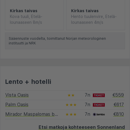
Kirkas taivas
Kirkas taivas
Kova tuuli, Etelä-
Hento tuulenvire, Etelä-
lounaaseen 8m/s
lounaaseen 4m/s
Sääennuste vuodelta, toimittanut Norjan meteorologinen
instituutti ja NRK
Lento + hotelli
Vista Oasis
7n
€559
★★
Palm Oasis
7n
€617
★★★
Mirador Maspalomas by Dunas
7n
€810
★★★
Etsi matkoja kohteeseen Sonnenland