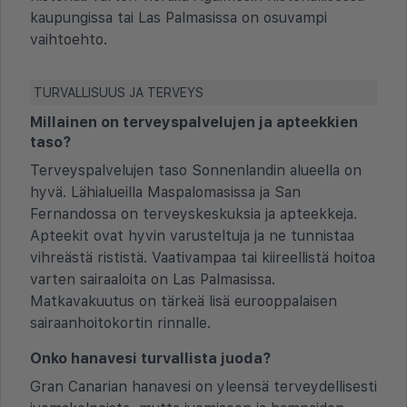
kaupungissa tai Las Palmasissa on osuvampi
vaihtoehto.
TURVALLISUUS JA TERVEYS
Millainen on terveyspalvelujen ja apteekkien
taso?
Terveyspalvelujen taso Sonnenlandin alueella on
hyvä. Lähialueilla Maspalomasissa ja San
Fernandossa on terveyskeskuksia ja apteekkeja.
Apteekit ovat hyvin varusteltuja ja ne tunnistaa
vihreästä rististä. Vaativampaa tai kiireellistä hoitoa
varten sairaaloita on Las Palmasissa.
Matkavakuutus on tärkeä lisä eurooppalaisen
sairaanhoitokortin rinnalle.
Onko hanavesi turvallista juoda?
Gran Canarian hanavesi on yleensä terveydellisesti