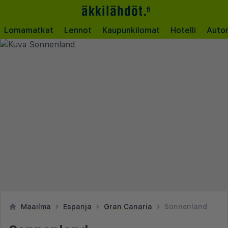
Lomamatkat
Lennot
Kaupunkilomat
Hotelli
Auto
Maailma
Espanja
Gran Canaria
Sonnenland