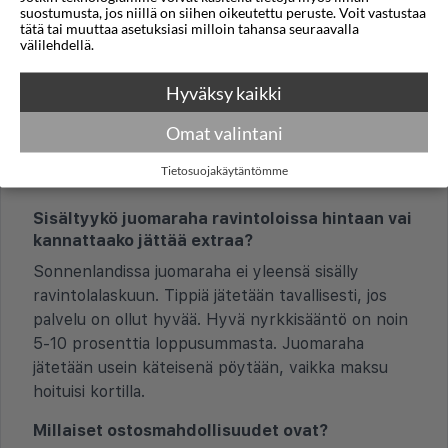
Mitkä luottokortit ja maksutavat ovat yleisiä?
suostumusta, jos niillä on siihen oikeutettu peruste. Voit vastustaa
tätä tai muuttaa asetuksiasi milloin tahansa seuraavalla
Kansainväliset luottokortit, kuten Visa ja
välilehdellä.
MasterCard, ovat yleisiä Sonnenlandissa ja ne
hyväksytään useimmissa hotelleissa, ravintoloissa
Hyväksy kaikki
ja isommissa liikkeissä. Pieni määrä käteistä euroina
Omat valintani
on silti hyödyllinen, sillä pienet kahvilat ja taksit
voivat suosia käteismaksua. Pankkiautomaatteja on
Tietosuojakäytäntömme
alueella.
Sisältyykö juomaraha ravintoloissa hintaan vai
kannattaako jättää extraa?
Sonnenlandissa juomaraha ei yleensä sisälly
ravintolalaskuun. Tippiä jätetään tavallisesti, jos
palvelu on ollut hyvää. Hyvä nyrkkisääntö on noin
5-10 prosenttia loppusummasta. Juomaraha
jätetään usein käteisenä pöytään, vaikka maksu
hoituisi kortilla.
Millaiset ostosmahdollisuudet ovat?