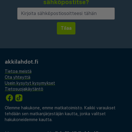
sähköpostitse?
akkilahdot.fi
Tietoa meistä
Ota yhteyttä
Usein kysytyt kysymykset
Tietosuojakäytäntö
Olemme hakukone, emme matkatoimisto. Kaikki varaukset
tehdään sen matkanjärjestäjän kautta, jonka valitset
hakukoneidemme kautta.