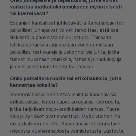
Onko juhlapäiviä ja tapahtumia, jotka voivat
vaikuttaa matkailukokemukseen myönteisesti
tai kielteisesti?
Espanjan kansalliset juhlapäivät ja Kanariansaarten
paikalliset juhlapäivät voivat tarkoittaa, että osa
liikkeistä ja pankeista on suljettuna. Toisaalta
lähikaupungeissa järjestetään vuoden mittaan
paikallisia festivaaleja ja uskonnollisia juhlia, jotka
tuovat mukanaan musiikkia, tanssia ja ruokakojuja
ja ovat usein myönteinen lisä lomaan.
Onko paikallisia ruokia tai erikoisuuksia, joita
kannattaa kokeilla?
Sonnenlandissa kannattaa maistaa kanarialaisia
erikoisuuksia, kuten papas arrugadas -perunoita,
jotka tarjoillaan mojo-kastikkeiden kanssa. Tuore
kala ja äyriäiset ovat suosittuja. Myös vuohenliha
on paikallinen herkku. Kanariansaaret tunnetaan
miedosta vuohenmaidosta valmistetusta juustosta.