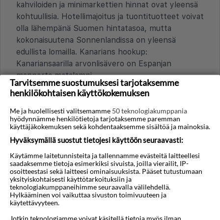
kahviloiden ja minimarkettien hinnat ovat yleensä
kohtuullisia. Hotellimajoitus ja tuontituotteet voivat
olla lähempänä Suomen hintatasoa, mutta
kokonaisuutena Sonnenlandissa on yleensä
edullista lomailla. Kanarians hookup:
Kanariansaarilla arvonlisävero on Espanjan
mannerta matalampi.
Tarvitsemme suostumuksesi tarjotaksemme
henkilökohtaisen käyttökokemuksen
Onko turistiveroja tai lisämaksuja, esimerkiksi
hotellimajoituksessa?
Me ja huolellisesti valitsemamme
50 teknologiakumppania
hyödynnämme henkilötietoja tarjotaksemme paremman
Kanariansaarilla, myös Gran Canarian
käyttäjäkokemuksen sekä kohdentaaksemme sisältöä ja mainoksia.
Sonnenlandissa, ei tällä hetkellä ole yleistä
Hyväksymällä suostut tietojesi käyttöön seuraavasti:
alueellista turistiveroa, joka perittäisiin yöltä
Käytämme laitetunnisteita ja tallennamme evästeitä laitteellesi
hotellimajoituksessa. Osa hotelleista voi kuitenkin
saadaksemme tietoja esimerkiksi sivuista, joilla vierailit, IP-
periä paikallisia palvelumaksuja tai erityisiä
osoitteestasi sekä laitteesi ominaisuuksista. Pääset tutustumaan
yksityiskohtaisesti käyttötarkoituksiin ja
ympäristömaksuja, jotka maksetaan suoraan
teknologiakumppaneihimme seuraavalla välilehdellä.
hotellille. Varausta tehdessä on hyvä tarkistaa
Hylkääminen voi vaikuttaa sivuston toimivuuteen ja
käytettävyyteen.
ehdot ja maksut.
Jotkin teknologiamme voivat käsitellä tietoja myös ilman