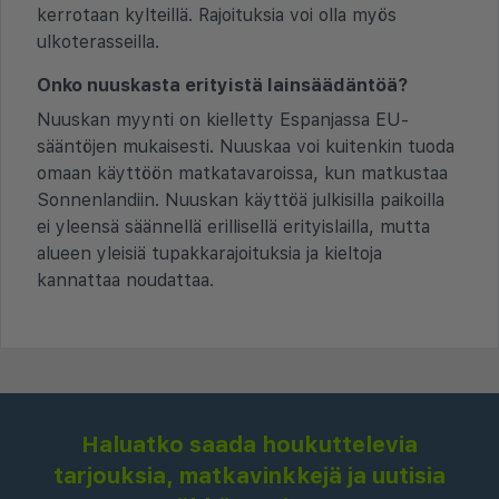
kerrotaan kylteillä. Rajoituksia voi olla myös
ulkoterasseilla.
Onko nuuskasta erityistä lainsäädäntöä?
Nuuskan myynti on kielletty Espanjassa EU-
sääntöjen mukaisesti. Nuuskaa voi kuitenkin tuoda
omaan käyttöön matkatavaroissa, kun matkustaa
Sonnenlandiin. Nuuskan käyttöä julkisilla paikoilla
ei yleensä säännellä erillisellä erityislailla, mutta
alueen yleisiä tupakkarajoituksia ja kieltoja
kannattaa noudattaa.
Haluatko saada houkuttelevia
tarjouksia, matkavinkkejä ja uutisia