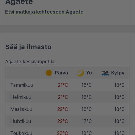
Agaete
Etsi matkoja kohteeseen Agaete
Sää ja ilmasto
Agaete keskilämpötila:
Päivä
Yö
Kylpy
Tammikuu
21°C
16°C
18°C
Helmikuu
21°C
16°C
18°C
Maaliskuu
22°C
16°C
18°C
Huhtikuu
22°C
17°C
18°C
Toukokuu
23°C
18°C
19°C