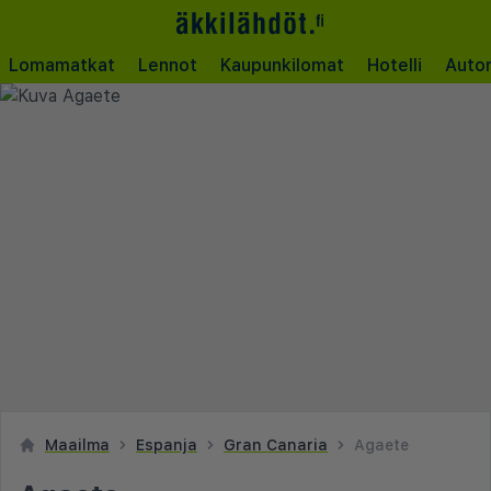
Lomamatkat
Lennot
Kaupunkilomat
Hotelli
Auto
Maailma
Espanja
Gran Canaria
Agaete