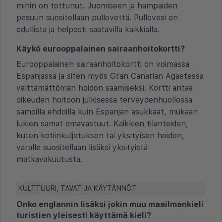
mihin on tottunut. Juomiseen ja hampaiden
pesuun suositellaan pullovettä. Pullovesi on
edullista ja helposti saatavilla kaikkialla.
Käykö eurooppalainen sairaanhoitokortti?
Eurooppalainen sairaanhoitokortti on voimassa
Espanjassa ja siten myös Gran Canarian Agaetessa
välttämättömän hoidon saamiseksi. Kortti antaa
oikeuden hoitoon julkisessa terveydenhuollossa
samoilla ehdoilla kuin Espanjan asukkaat, mukaan
lukien samat omavastuut. Kaikkien tilanteiden,
kuten kotiinkuljetuksen tai yksityisen hoidon,
varalle suositellaan lisäksi yksityistä
matkavakuutusta.
KULTTUURI, TAVAT JA KÄYTÄNNÖT
Onko englannin lisäksi jokin muu maailmankieli
turistien yleisesti käyttämä kieli?