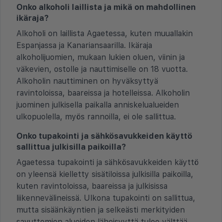
Onko alkoholi laillista ja mikä on mahdollinen
ikäraja?
Alkoholi on laillista Agaetessa, kuten muuallakin
Espanjassa ja Kanariansaarilla. Ikäraja
alkoholijuomien, mukaan lukien oluen, viinin ja
väkevien, ostolle ja nauttimiselle on 18 vuotta.
Alkoholin nauttiminen on hyväksyttyä
ravintoloissa, baareissa ja hotelleissa. Alkoholin
juominen julkisella paikalla anniskelualueiden
ulkopuolella, myös rannoilla, ei ole sallittua.
Onko tupakointi ja sähkösavukkeiden käyttö
sallittua julkisilla paikoilla?
Agaetessa tupakointi ja sähkösavukkeiden käyttö
on yleensä kielletty sisätiloissa julkisilla paikoilla,
kuten ravintoloissa, baareissa ja julkisissa
liikennevälineissä. Ulkona tupakointi on sallittua,
mutta sisäänkäyntien ja selkeästi merkityiden
savuttomien alueiden läheisyyttä tulee välttää.