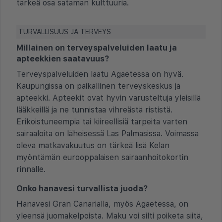
tärkeä osa sataman kulttuuria.
TURVALLISUUS JA TERVEYS
Millainen on terveyspalveluiden laatu ja
apteekkien saatavuus?
Terveyspalveluiden laatu Agaetessa on hyvä.
Kaupungissa on paikallinen terveyskeskus ja
apteekki. Apteekit ovat hyvin varusteltuja yleisillä
lääkkeillä ja ne tunnistaa vihreästä rististä.
Erikoistuneempia tai kiireellisiä tarpeita varten
sairaaloita on läheisessä Las Palmasissa. Voimassa
oleva matkavakuutus on tärkeä lisä Kelan
myöntämän eurooppalaisen sairaanhoitokortin
rinnalle.
Onko hanavesi turvallista juoda?
Hanavesi Gran Canarialla, myös Agaetessa, on
yleensä juomakelpoista. Maku voi silti poiketa siitä,