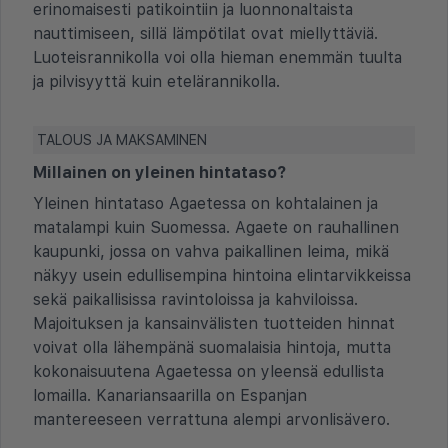
erinomaisesti patikointiin ja luonnonaltaista
nauttimiseen, sillä lämpötilat ovat miellyttäviä.
Luoteisrannikolla voi olla hieman enemmän tuulta
ja pilvisyyttä kuin etelärannikolla.
TALOUS JA MAKSAMINEN
Millainen on yleinen hintataso?
Yleinen hintataso Agaetessa on kohtalainen ja
matalampi kuin Suomessa. Agaete on rauhallinen
kaupunki, jossa on vahva paikallinen leima, mikä
näkyy usein edullisempina hintoina elintarvikkeissa
sekä paikallisissa ravintoloissa ja kahviloissa.
Majoituksen ja kansainvälisten tuotteiden hinnat
voivat olla lähempänä suomalaisia hintoja, mutta
kokonaisuutena Agaetessa on yleensä edullista
lomailla. Kanariansaarilla on Espanjan
mantereeseen verrattuna alempi arvonlisävero.