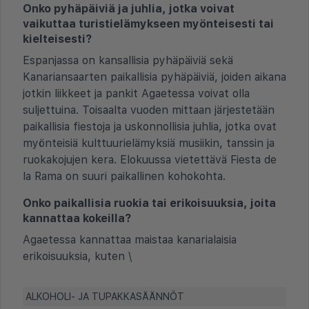
Onko pyhäpäiviä ja juhlia, jotka voivat
vaikuttaa turistielämykseen myönteisesti tai
kielteisesti?
Espanjassa on kansallisia pyhäpäiviä sekä
Kanariansaarten paikallisia pyhäpäiviä, joiden aikana
jotkin liikkeet ja pankit Agaetessa voivat olla
suljettuina. Toisaalta vuoden mittaan järjestetään
paikallisia fiestoja ja uskonnollisia juhlia, jotka ovat
myönteisiä kulttuurielämyksiä musiikin, tanssin ja
ruokakojujen kera. Elokuussa vietettävä Fiesta de
la Rama on suuri paikallinen kohokohta.
Onko paikallisia ruokia tai erikoisuuksia, joita
kannattaa kokeilla?
Agaetessa kannattaa maistaa kanarialaisia
erikoisuuksia, kuten \
ALKOHOLI- JA TUPAKKASÄÄNNÖT