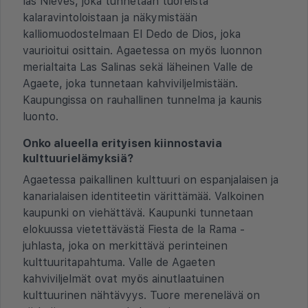
las Nieves, joka tunnetaan tuoreista
kalaravintoloistaan ja näkymistään
kalliomuodostelmaan El Dedo de Dios, joka
vaurioitui osittain. Agaetessa on myös luonnon
merialtaita Las Salinas sekä läheinen Valle de
Agaete, joka tunnetaan kahviviljelmistään.
Kaupungissa on rauhallinen tunnelma ja kaunis
luonto.
Onko alueella erityisen kiinnostavia
kulttuurielämyksiä?
Agaetessa paikallinen kulttuuri on espanjalaisen ja
kanarialaisen identiteetin värittämää. Valkoinen
kaupunki on viehättävä. Kaupunki tunnetaan
elokuussa vietettävästä Fiesta de la Rama -
juhlasta, joka on merkittävä perinteinen
kulttuuritapahtuma. Valle de Agaeten
kahviviljelmät ovat myös ainutlaatuinen
kulttuurinen nähtävyys. Tuore merenelävä on