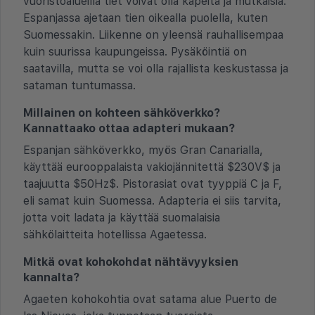
vuoristoalueilla tiet voivat olla kapeita ja mutkaisia.
Espanjassa ajetaan tien oikealla puolella, kuten
Suomessakin. Liikenne on yleensä rauhallisempaa
kuin suurissa kaupungeissa. Pysäköintiä on
saatavilla, mutta se voi olla rajallista keskustassa ja
sataman tuntumassa.
Millainen on kohteen sähköverkko?
Kannattaako ottaa adapteri mukaan?
Espanjan sähköverkko, myös Gran Canarialla,
käyttää eurooppalaista vakiojännitettä $230V$ ja
taajuutta $50Hz$. Pistorasiat ovat tyyppiä C ja F,
eli samat kuin Suomessa. Adapteria ei siis tarvita,
jotta voit ladata ja käyttää suomalaisia
sähkölaitteita hotellissa Agaetessa.
Mitkä ovat kohokohdat nähtävyyksien
kannalta?
Agaeten kohokohtia ovat satama alue Puerto de