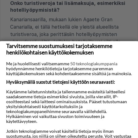
Onko turistiveroja tai lisämaksuja, esimerkiksi
hotelliyöpymisistä?
Kanariansaarilla, mukaan lukien Agaete Gran
Canarialla, ei tällä hetkellä ole yleistä alueellista
turistiveroa, joka perittäisiin hotelliyöpymisten
yhteydessä yöltä. Joillakin hotelleilla voi silti olla
Tarvitsemme suostumuksesi tarjotaksemme
paikallisia palvelumaksuja tai erityisiä
henkilökohtaisen käyttökokemuksen
ympäristömaksuja, jotka maksetaan suoraan
Me ja huolellisesti valitsemamme
50 teknologiakumppania
hotellille. Varausta tehdessä kannattaa aina
hyödynnämme henkilötietoja tarjotaksemme paremman
tarkistaa yksityiskohdat.
käyttäjäkokemuksen sekä kohdentaaksemme sisältöä ja mainoksia.
Hyväksymällä suostut tietojesi käyttöön seuraavasti:
Mitkä luottokortit ja maksutavat ovat yleisiä?
Käytämme laitetunnisteita ja tallennamme evästeitä laitteellesi
Kansainväliset luottokortit kuten Visa ja
saadaksemme tietoja esimerkiksi sivuista, joilla vierailit, IP-
MasterCard ovat laajasti käytössä Agaetessa ja ne
osoitteestasi sekä laitteesi ominaisuuksista. Pääset tutustumaan
yksityiskohtaisesti käyttötarkoituksiin ja
hyväksytään useimmissa hotelleissa, ravintoloissa
teknologiakumppaneihimme seuraavalla välilehdellä.
ja suuremmissa liikkeissä. Pieni määrä käteistä
Hylkääminen voi vaikuttaa sivuston toimivuuteen ja
käytettävyyteen.
euroa on silti hyvä pitää mukana, koska
pienemmät kahvilat, kalakojut ja taksit voivat
Jotkin teknologiamme voivat käsitellä tietoja myös ilman
suostumusta, jos niillä on siihen oikeutettu peruste. Voit vastustaa
suosia käteismaksua. Pankkiautomaatteja on