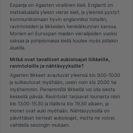
Espanja on Agaeten virallinen kieli. Englanti on
matkailualalla yleisin vieras kieli, ja yleensä pystyt
kommunikoimaan hyvin englanniksi hotellin,
ravintoloiden ja liikkeiden henkilökunnan kanssa.
Monien eri Euroopan maiden vierailijoiden vuoksi
saksaa ja pohjoismaisia kieliä kuulee myös joillakin
alueilla.
Mitkä ovat tavalliset aukioloajat liikkeille,
ravintoloille ja nähtävyyksille?
Agaeten liikkeet avautuvat yleensä klo 9.00-10.00
ja sulkeutuvat myöhään, usein noin klo 20.00 tai
myöhemmin. Pienemmillä liikkeillä voi olla siesta
keskellä päivää. Ravintolat tarjoavat lounasta noin
klo 13.00-15.30 ja illallista klo 19.30 alkaen, ja
monet ovat auki myöhään. Nähtävyyksillä on
päivittäiset kiinteät aukioloajat, mutta ne voivat
vaihdella sesongin mukaan.