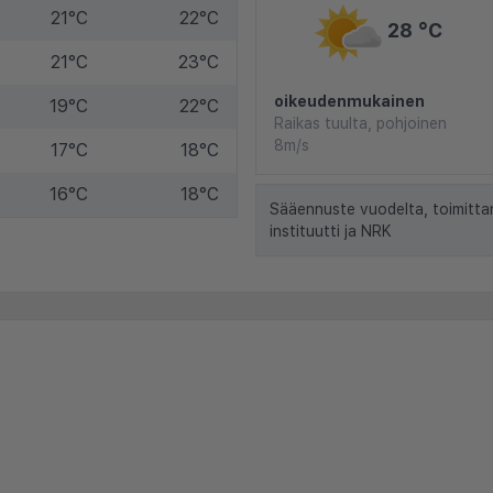
21°C
22°C
28 °C
21°C
23°C
oikeudenmukainen
19°C
22°C
Raikas tuulta, pohjoinen
8m/s
17°C
18°C
16°C
18°C
Sääennuste vuodelta, toimitta
instituutti ja NRK