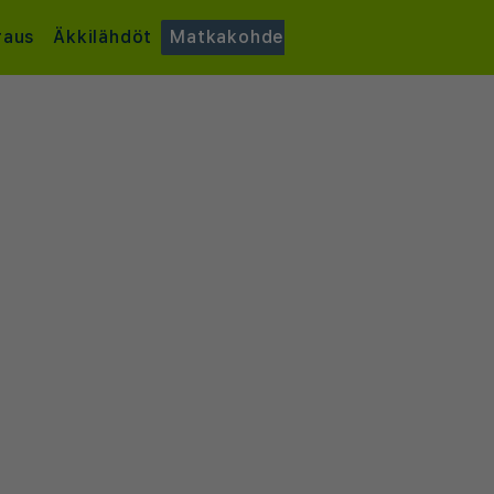
raus
Äkkilähdöt
Matkakohde