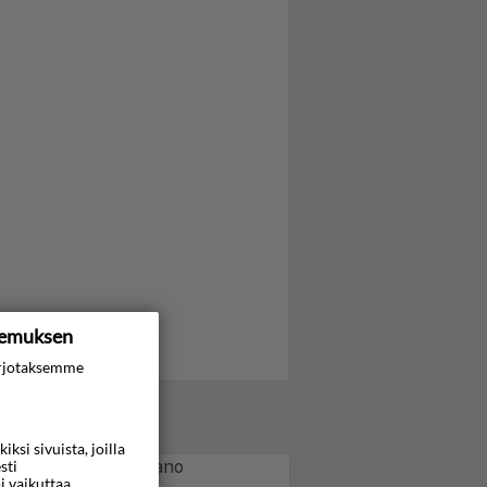
kemuksen
rjotaksemme
si sivuista, joilla
sti
i vaikuttaa