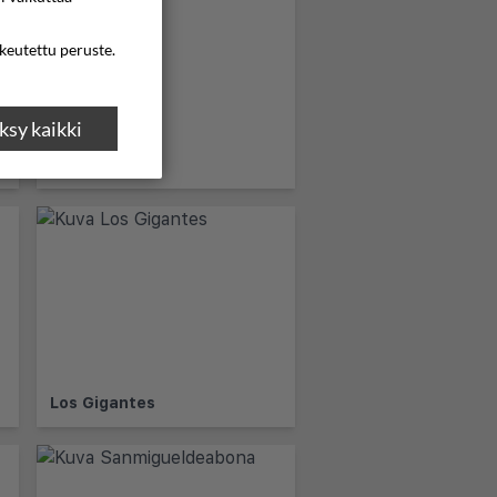
ikeutettu peruste.
sy kaikki
El Medano
Los Gigantes