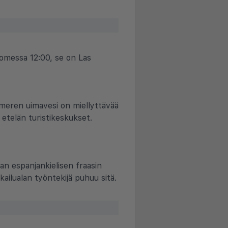
Suomessa 12:00, se on Las
tameren uimavesi on miellyttävää
 etelän turistikeskukset.
man espanjankielisen fraasin
kailualan työntekijä puhuu sitä.