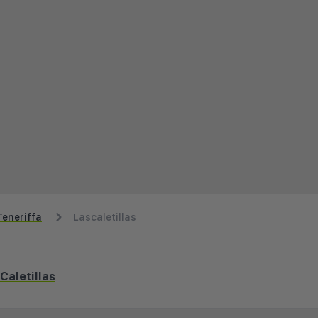
Teneriffa
Lascaletillas
Caletillas