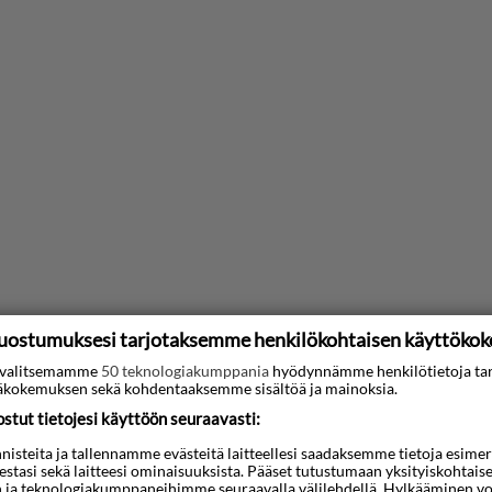
uostumuksesi tarjotaksemme henkilökohtaisen käyttöko
ti valitsemamme
50 teknologiakumppania
hyödynnämme henkilötietoja ta
kokemuksen sekä kohdentaaksemme sisältöä ja mainoksia.
tut tietojesi käyttöön seuraavasti:
fa
steita ja tallennamme evästeitä laitteellesi saadaksemme tietoja esimerkik
teestasi sekä laitteesi ominaisuuksista. Pääset tutustumaan yksityiskohtaise
n ja teknologiakumppaneihimme seuraavalla välilehdellä. Hylkääminen vo