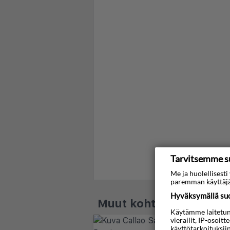
Tarvitsemme s
Me ja huolellises
paremman käyttäjä
Hyväksymällä suos
Muut kohteet - Tenerif
Käytämme laitetunni
vierailit, IP-osoit
käyttötarkoituksii