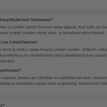
 aikavyöhyke kuin Suomessa?
etillas on yhden tunnin Suomen aikaa jäljessä. Kun kello on 
n sama ympäri vuoden myös kesä- ja talviaikaan siirryttäessä.
a Las Caletillasissa?
 on leuto ja melko vakaa ilmasto ympäri vuoden. Atlantin val
ärannikolla ja on rauhallisempi sekä paikallisempi kuin suuret
ina auki.
a puhutaan?
i on espanja. Koska Las Caletillas on paikallisempi alue, muuta
ueilla ja hotelleissa pärjää usein englannilla, koska moni mat
so?