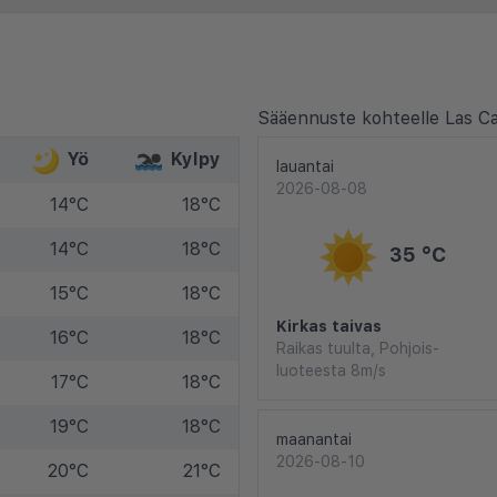
Sääennuste kohteelle Las Cal
Yö
Kylpy
lauantai
2026-08-08
14°C
18°C
14°C
18°C
35 °C
15°C
18°C
Kirkas taivas
16°C
18°C
Raikas tuulta, Pohjois-
luoteesta 8m/s
17°C
18°C
19°C
18°C
maanantai
2026-08-10
20°C
21°C