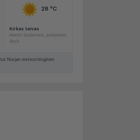
28 °C
Kirkas taivas
Hento tuulenvire, pohjoinen
4m/s
nut Norjan meteorologinen