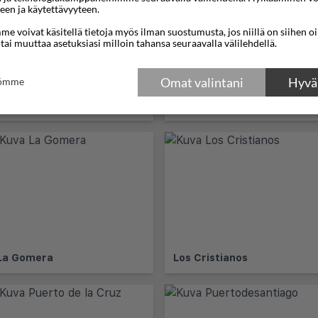
een ja käytettävyyteen.
e voivat käsitellä tietoja myös ilman suostumusta, jos niillä on siihen o
 tai muuttaa asetuksiasi milloin tahansa seuraavalla välilehdellä.
Omat valintani
Hyväk
tömme
Costa Adeje
Costa del Silencio
La Gomera
Los Cristianos