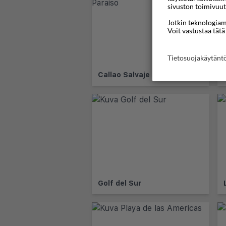
sivuston toimivuut
Jotkin teknologiamm
Voit vastustaa tätä
Tietosuojakäytän
Callao Salvaje & Playa Paraiso
Golf del Sur