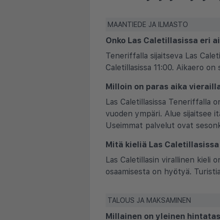
MAANTIEDE JA ILMASTO
Onko Las Caletillasissa eri
Teneriffalla sijaitseva Las Cal
Caletillasissa 11:00. Aikaero o
Milloin on paras aika vieraill
Las Caletillasissa Teneriffalla
vuoden ympäri. Alue sijaitsee it
Useimmat palvelut ovat sesonk
Mitä kieliä Las Caletillasiss
Las Caletillasin virallinen kiel
osaamisesta on hyötyä. Turistial
TALOUS JA MAKSAMINEN
Millainen on yleinen hintata