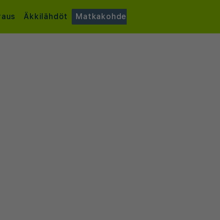
raus
Äkkilähdöt
Matkakohde