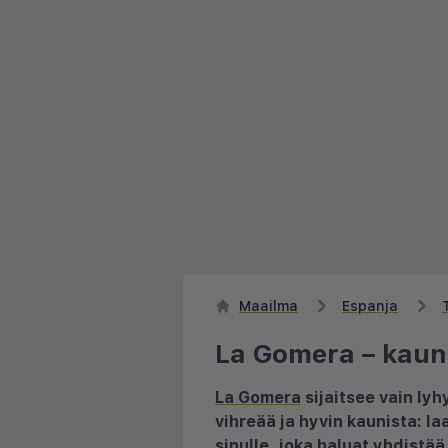
Maailma
Espanja
La Gomera – kaun
La Gomera
sijaitsee vain ly
vihreää ja hyvin kaunista: la
sinulle, joka haluat yhdistää