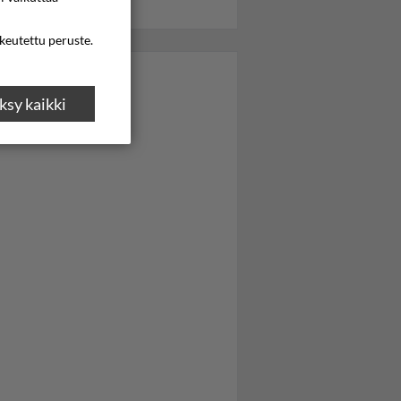
ikeutettu peruste.
sy kaikki