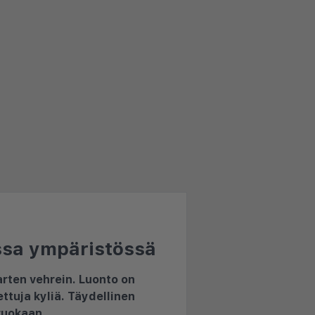
ssa ympäristössä
arten vehrein. Luonto on
ettuja kyliä. Täydellinen
 ruokaan.