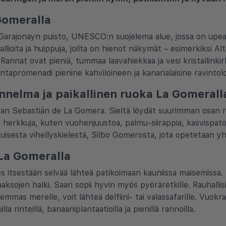
Gomeralla
e Garajonayn puisto, UNESCO:n suojelema alue, jossa on upea
kallioita ja huippuja, joilta on hienot näkymät – esimerkiksi A
 Rannat ovat pieniä, tummaa laavahiekkaa ja vesi kristallink
rantapromenadi pienine kahviloineen ja kanarialaisine ravintol
unnelma ja paikallinen ruoka La Gomerall
n Sebastián de La Gomera. Sieltä löydät suurimman osan ra
 herkkuja, kuten vuohenjuustoa, palmu-siirappia, kasvispatoja
isesta vihellyskielestä, Silbo Gomerosta, jota opetetaan yh
t La Gomeralla
hes itsestään selvää lähteä patikoimaan kauniissa maisemissa. 
aksojen halki. Saari sopii hyvin myös pyöräretkille. Rauhallisi
uemmas merelle, voit lähteä delfiini- tai valassafarille. Vuokra
illa rinteillä, banaaniplantaatioilla ja pienillä rannoilla.