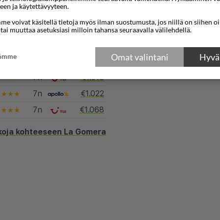
een ja käytettävyyteen.
e voivat käsitellä tietoja myös ilman suostumusta, jos niillä on siihen o
 tai muuttaa asetuksiasi milloin tahansa seuraavalla välilehdellä.
Kartta
Omat valintani
Hyväk
tömme
7n
€1.018
★★★
7n
€1.022
★★★★
7n
€1.068
★★★★
koja kohteeseen La Gomera