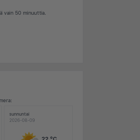
ä vain 50 minuuttia.
mera:
sunnuntai
2026-08-09
22 °C