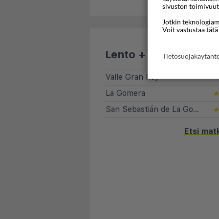
sivuston toimivuut
Jotkin teknologiamm
Voit vastustaa tätä
Lento + hotelli
Tietosuojakäytän
Valle Gran Rey
La Gomera
San Sebastián de La Gomera
Etsi mat