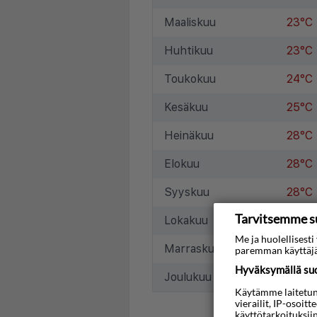
Maaliskuu
23°C
Huhtikuu
23°C
Toukokuu
24°C
Kesäkuu
25°C
Heinäkuu
28°C
Elokuu
28°C
Syyskuu
28°C
Tarvitsemme s
Lokakuu
26°C
Me ja huolellises
Marraskuu
25°C
paremman käyttäjä
Hyväksymällä suos
Joulukuu
23°C
Käytämme laitetunni
vierailit, IP-osoit
käyttötarkoituksii