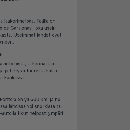
a laakerimetsää. Täällä on
lto de Garajonay, joka usein
irkasta. Useimmat lahdet ovat
oineen.
a
vintoloista, ja kannattaa
 ja tietysti tuoretta kalaa.
ä kouluissa.
Reittejä on yli 600 km, ja ne
ssa lahdissa voi snorklata tai
-autolla liikut helposti ympäri