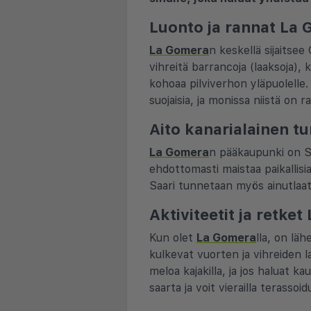
Luonto ja rannat La 
La Gomera
n keskellä sijaitse
vihreitä barrancoja (laaksoja), 
kohoaa pilviverhon yläpuolelle.
suojaisia, ja monissa niistä on 
Aito kanarialainen t
La Gomera
n pääkaupunki on Sa
ehdottomasti maistaa paikallisia
Saari tunnetaan myös ainutlaatu
Aktiviteetit ja retke
Kun olet
La Gomera
lla, on lä
kulkevat vuorten ja vihreiden la
meloa kajakilla, ja jos haluat ka
saarta ja voit vierailla terassoidu