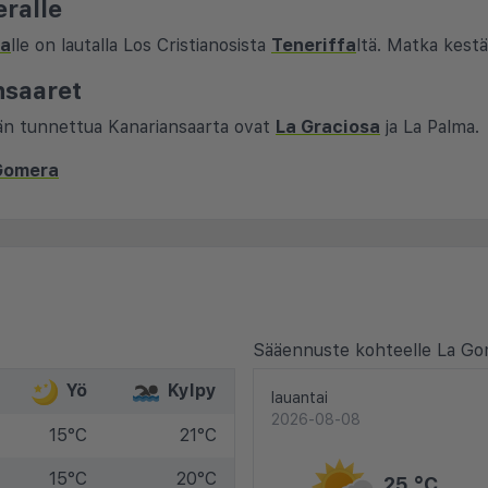
ralle
ra
lle on lautalla Los Cristianosista
Teneriffa
ltä. Matka kestä
nsaaret
än tunnettua Kanariansaarta ovat
La Graciosa
ja La Palma.
 Gomera
Sääennuste kohteelle La Go
Yö
Kylpy
lauantai
2026-08-08
15°C
21°C
15°C
20°C
25 °C