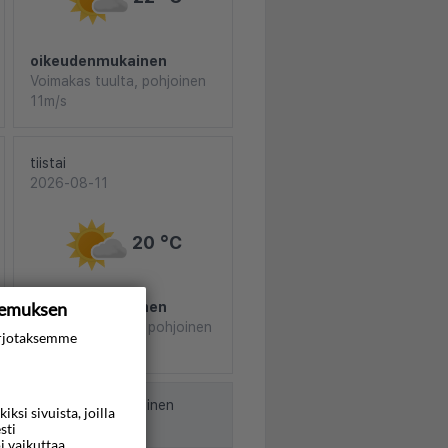
oikeudenmukainen
Voimakas tuulta, pohjoinen
11m/s
tiistai
2026-08-11
20 °C
kemuksen
oikeudenmukainen
Hento tuulenvire, pohjoinen
rjotaksemme
3m/s
nut Norjan meteorologinen
si sivuista, joilla
sti
i vaikuttaa