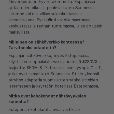
Tieverkosto on hyvin rakennettu. Espanjassa
ajetaan tien oikealla puolella kuten Suomessa.
Liikenne voi olla vilkasta keskustassa ja
sesonkiaikana. Pysäköinti voi olla haastavaa
keskustassa ja rannan tuntumassa, ja se on usein
maksullista.
Millainen on sähköverkko kohteessa?
Tarvitseeko adapterin?
Espanjan sähköverkko, myös Esteponassa,
käyttää eurooppalaista vakiojännitettä $230V$ ja
taajuutta $50Hz$. Pistorasiat ovat tyyppiä C ja F,
jotka ovat samat kuin Suomessa. Et siis yleensä
tarvitse adapteria suomalaisten sähkölaitteiden
lataamiseen ja käyttöön hotellissa Esteponassa.
Mitkä ovat kohokohdat nähtävyyksien
kannalta?
Esteponan kohokohtia ovat vastikään