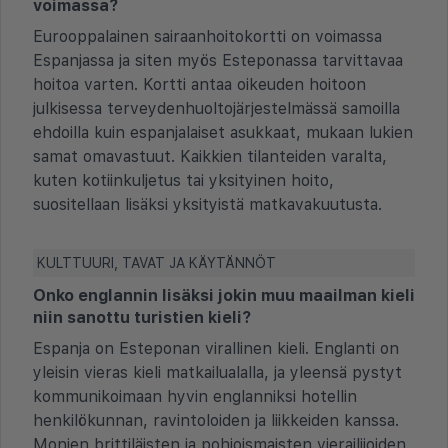
voimassa?
Eurooppalainen sairaanhoitokortti on voimassa
Espanjassa ja siten myös Esteponassa tarvittavaa
hoitoa varten. Kortti antaa oikeuden hoitoon
julkisessa terveydenhuoltojärjestelmässä samoilla
ehdoilla kuin espanjalaiset asukkaat, mukaan lukien
samat omavastuut. Kaikkien tilanteiden varalta,
kuten kotiinkuljetus tai yksityinen hoito,
suositellaan lisäksi yksityistä matkavakuutusta.
KULTTUURI, TAVAT JA KÄYTÄNNÖT
Onko englannin lisäksi jokin muu maailman kieli
niin sanottu turistien kieli?
Espanja on Esteponan virallinen kieli. Englanti on
yleisin vieras kieli matkailualalla, ja yleensä pystyt
kommunikoimaan hyvin englanniksi hotellin
henkilökunnan, ravintoloiden ja liikkeiden kanssa.
Monien brittiläisten ja pohjoismaisten vierailijoiden