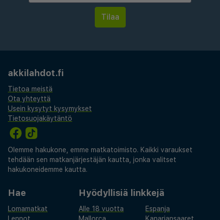
akkilahdot.fi
Tietoa meistä
Ota yhteyttä
Usein kysytyt kysymykset
Tietosuojakäytäntö
Olemme hakukone, emme matkatoimisto. Kaikki varaukset
tehdään sen matkanjärjestäjän kautta, jonka valitset
hakukoneidemme kautta.
Hae
Hyödyllisiä linkkejä
Lomamatkat
Alle 18 vuotta
Espanja
Lennot
Mallorca
Kanariansaaret