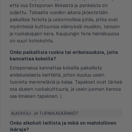
että osa Esteponan liikkeistä ja pankeista on
suljettu. Toisaalta vuoden aikana järjestetään
paikallisia ferioita ja uskonnollisia juhlia, jotka ovat
myönteisiä kulttuurisia elämyksiä musiikin, tanssin
ja ruokakojujen kera. Kaupungin feria heinäkuussa
on suuri kohokohta.
Onko paikallisia ruokia tai erikoisuuksia, joita
kannattaa kokeilla?
Esteponassa kannattaa kokeilla paikallista
andalusialaista keittiötä, johon kuuluu usein
tuoreita mereneläviä ja kalaa. Tapakset ovat tärkeä
osa alueen ruokakulttuuria, ja usein juoman kanssa
saa ilmaisen tapaksen. \
ALKOHOLI- JA TUPAKKASÄÄNNÖT
Onko alkoholi laillista ja mikä on mahdollinen
ikäraja?