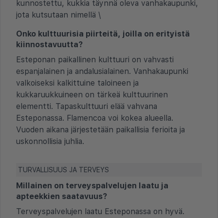
kunnostettu, kukkia täynnä oleva vanhakaupunki,
jota kutsutaan nimellä \
Onko kulttuurisia piirteitä, joilla on erityistä
kiinnostavuutta?
Esteponan paikallinen kulttuuri on vahvasti
espanjalainen ja andalusialainen. Vanhakaupunki
valkoiseksi kalkittuine taloineen ja
kukkaruukkuineen on tärkeä kulttuurinen
elementti. Tapaskulttuuri elää vahvana
Esteponassa. Flamencoa voi kokea alueella.
Vuoden aikana järjestetään paikallisia ferioita ja
uskonnollisia juhlia.
TURVALLISUUS JA TERVEYS
Millainen on terveyspalvelujen laatu ja
apteekkien saatavuus?
Terveyspalvelujen laatu Esteponassa on hyvä.