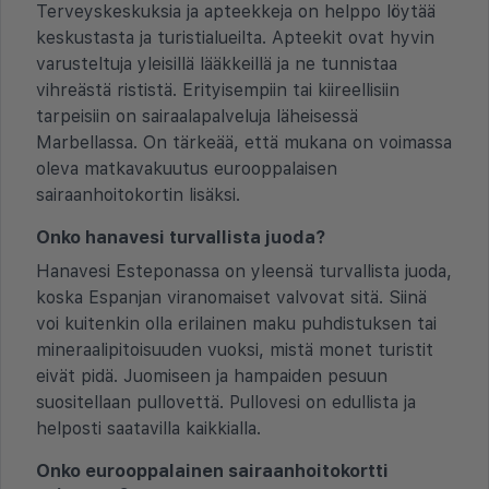
Terveyskeskuksia ja apteekkeja on helppo löytää
keskustasta ja turistialueilta. Apteekit ovat hyvin
varusteltuja yleisillä lääkkeillä ja ne tunnistaa
vihreästä rististä. Erityisempiin tai kiireellisiin
tarpeisiin on sairaalapalveluja läheisessä
Marbellassa. On tärkeää, että mukana on voimassa
oleva matkavakuutus eurooppalaisen
sairaanhoitokortin lisäksi.
Onko hanavesi turvallista juoda?
Hanavesi Esteponassa on yleensä turvallista juoda,
koska Espanjan viranomaiset valvovat sitä. Siinä
voi kuitenkin olla erilainen maku puhdistuksen tai
mineraalipitoisuuden vuoksi, mistä monet turistit
eivät pidä. Juomiseen ja hampaiden pesuun
suositellaan pullovettä. Pullovesi on edullista ja
helposti saatavilla kaikkialla.
Onko eurooppalainen sairaanhoitokortti