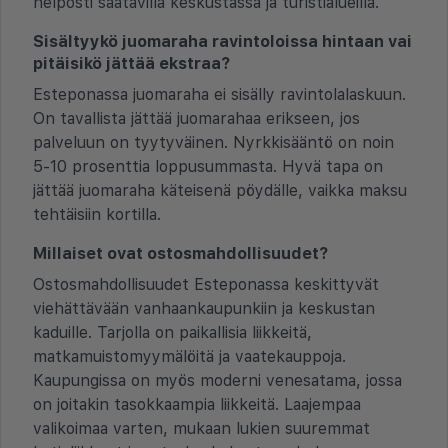
helposti saatavilla keskustassa ja turistialueilla.
Sisältyykö juomaraha ravintoloissa hintaan vai
pitäisikö jättää ekstraa?
Esteponassa juomaraha ei sisälly ravintolalaskuun.
On tavallista jättää juomarahaa erikseen, jos
palveluun on tyytyväinen. Nyrkkisääntö on noin
5-10 prosenttia loppusummasta. Hyvä tapa on
jättää juomaraha käteisenä pöydälle, vaikka maksu
tehtäisiin kortilla.
Millaiset ovat ostosmahdollisuudet?
Ostosmahdollisuudet Esteponassa keskittyvät
viehättävään vanhaankaupunkiin ja keskustan
kaduille. Tarjolla on paikallisia liikkeitä,
matkamuistomyymälöitä ja vaatekauppoja.
Kaupungissa on myös moderni venesatama, jossa
on joitakin tasokkaampia liikkeitä. Laajempaa
valikoimaa varten, mukaan lukien suuremmat