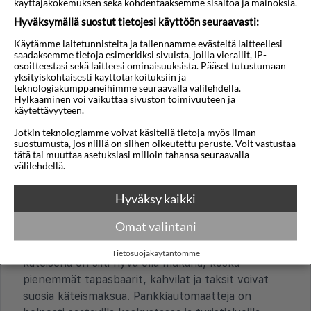
käyttäjäkokemuksen sekä kohdentaaksemme sisältöä ja mainoksia.
hotelliyöpymisistä?
Hyväksymällä suostut tietojesi käyttöön seuraavasti:
Toisin kuin joillakin muilla Espanjan alueilla,
Käytämme laitetunnisteita ja tallennamme evästeitä laitteellesi
Andalusiassa, jossa Estepona sijaitsee, ei ole otettu
saadaksemme tietoja esimerkiksi sivuista, joilla vierailit, IP-
käyttöön yleistä alueellista turistiveroa, joka
osoitteestasi sekä laitteesi ominaisuuksista. Pääset tutustumaan
yksityiskohtaisesti käyttötarkoituksiin ja
maksetaan hotelliyöpymisistä yökohtaisesti.
teknologiakumppaneihimme seuraavalla välilehdellä.
Joillakin hotelleilla voi silti olla paikallisia
Hylkääminen voi vaikuttaa sivuston toimivuuteen ja
käytettävyyteen.
palvelumaksuja tai erityisiä ympäristömaksuja, jotka
maksetaan suoraan hotellille. Varausta tehdessä
Jotkin teknologiamme voivat käsitellä tietoja myös ilman
suostumusta, jos niillä on siihen oikeutettu peruste. Voit vastustaa
kannattaa aina tarkistaa yksityiskohdat.
tätä tai muuttaa asetuksiasi milloin tahansa seuraavalla
välilehdellä.
Mitkä luottokortit ja maksutavat ovat yleisiä?
Kansainväliset luottokortit, kuten Visa ja
Hyväksy kaikki
MasterCard, ovat yleisiä Esteponassa ja ne
Omat valintani
hyväksytään useimmissa hotelleissa, ravintoloissa
ja suuremmissa liikkeissä. Pieni määrä euroja
Tietosuojakäytäntömme
käteisenä on silti hyvä olla mukana, koska
pienemmät tapasbaarit, kahvilat ja taksit voivat
suosia käteismaksua. Pankkiautomaatteja on