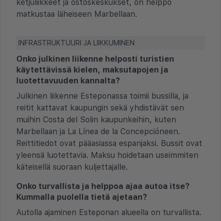
ketjuliikkeet ja ostoskeskukset, on helppo
matkustaa läheiseen Marbellaan.
INFRASTRUKTUURI JA LIIKKUMINEN
Onko julkinen liikenne helposti turistien
käytettävissä kielen, maksutapojen ja
luotettavuuden kannalta?
Julkinen liikenne Esteponassa toimii bussilla, ja
reitit kattavat kaupungin sekä yhdistävät sen
muihin Costa del Solin kaupunkeihin, kuten
Marbellaan ja La Línea de la Concepcióneen.
Reittitiedot ovat pääasiassa espanjaksi. Bussit ovat
yleensä luotettavia. Maksu hoidetaan useimmiten
käteisellä suoraan kuljettajalle.
Onko turvallista ja helppoa ajaa autoa itse?
Kummalla puolella tietä ajetaan?
Autolla ajaminen Esteponan alueella on turvallista.