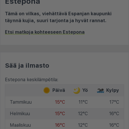
Estepona
Tämä on vilkas, viehättävä Espanjan kaupunki
täynnä kujia, suuri tarjonta ja hyvät rannat.
Etsi matkoja kohteeseen Estepona
Sää ja ilmasto
Estepona keskilämpötila:
Päivä
Yö
Kylpy
Tammikuu
15°C
11°C
17°C
Helmikuu
15°C
12°C
16°C
Maaliskuu
16°C
12°C
16°C