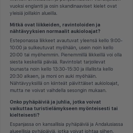
vuoksi englanti ja osin skandinaaviset kielet ovat
yleisiä joillakin alueilla.
Mitkä ovat liikkeiden, ravintoloiden ja
nähtävyyksien normaalit aukioloajat?
Esteponassa liikkeet avautuvat yleensä kello 9:00-
10:00 ja sulkeutuvat myöhään, usein noin kello
20:00 tai myöhemmin. Pienemmillä liikkeillä voi olla
siesta keskellä päivää. Ravintolat tarjoilevat
lounasta noin kello 13:30-15:30 ja illallista kello
20:30 alkaen, ja moni on auki myöhään.
Nähtävyyksillä on kiinteät päivittäiset aukioloajat,
mutta ne voivat vaihdella sesongin mukaan.
Onko pyhäpäiviä ja juhlia, jotka voivat
vaikuttaa turistielämykseen myönteisesti tai
kielteisesti?
Espanjassa on kansallisia pyhäpäiviä ja Andalusiassa
alueellisia pyhäpäiviä, jotka voivat johtaa siihen,