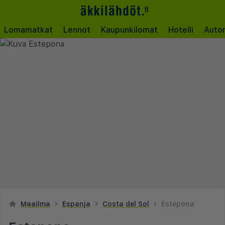
Lomamatkat
Lennot
Kaupunkilomat
Hotelli
Auto
Maailma
Espanja
Costa del Sol
Estepona