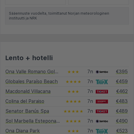
Sääennuste vuodelta, toimittanut Norjan meteorologinen
instituutti ja NRK
Lento + hotelli
Ona Valle Romano Golf & Resort
7n
€395
★★★
Globales Paraíso Beach
7n
€459
★★★★
Macdonald Villacana
7n
€462
★★★
Colina del Paraiso
7n
€483
★★★★
Senator Banús Spa
7n
€489
★★★★★
Sol Marbella Estepona · Atalaya Park
7n
€490
★★★★
Ona Diana Park
7n
€523
★★★