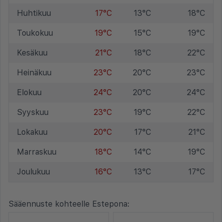
Huhtikuu
17°C
13°C
18°C
Toukokuu
19°C
15°C
19°C
Kesäkuu
21°C
18°C
22°C
Heinäkuu
23°C
20°C
23°C
Elokuu
24°C
20°C
24°C
Syyskuu
23°C
19°C
22°C
Lokakuu
20°C
17°C
21°C
Marraskuu
18°C
14°C
19°C
Joulukuu
16°C
13°C
17°C
Sääennuste kohteelle Estepona: