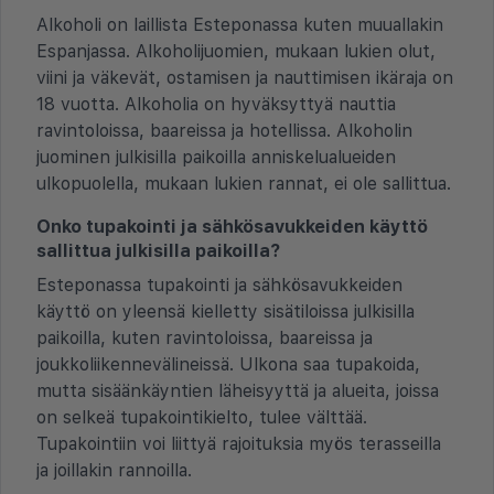
Alkoholi on laillista Esteponassa kuten muuallakin
Espanjassa. Alkoholijuomien, mukaan lukien olut,
viini ja väkevät, ostamisen ja nauttimisen ikäraja on
18 vuotta. Alkoholia on hyväksyttyä nauttia
ravintoloissa, baareissa ja hotellissa. Alkoholin
juominen julkisilla paikoilla anniskelualueiden
ulkopuolella, mukaan lukien rannat, ei ole sallittua.
Onko tupakointi ja sähkösavukkeiden käyttö
sallittua julkisilla paikoilla?
Esteponassa tupakointi ja sähkösavukkeiden
käyttö on yleensä kielletty sisätiloissa julkisilla
paikoilla, kuten ravintoloissa, baareissa ja
joukkoliikennevälineissä. Ulkona saa tupakoida,
mutta sisäänkäyntien läheisyyttä ja alueita, joissa
on selkeä tupakointikielto, tulee välttää.
Tupakointiin voi liittyä rajoituksia myös terasseilla
ja joillakin rannoilla.