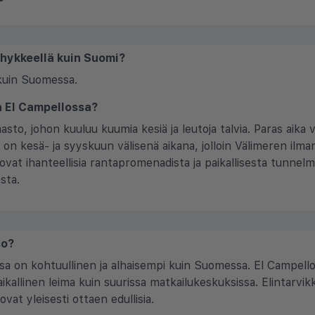
öhykkeellä kuin Suomi?
kuin Suomessa.
la El Campellossa?
sto, johon kuuluu kuumia kesiä ja leutoja talvia. Paras aika v
 on kesä- ja syyskuun välisenä aikana, jolloin Välimeren ilma
ovat ihanteellisia rantapromenadista ja paikallisesta tunnel
sta.
so?
sa on kohtuullinen ja alhaisempi kuin Suomessa. El Campello 
kallinen leima kuin suurissa matkailukeskuksissa. Elintarvikk
ovat yleisesti ottaen edullisia.