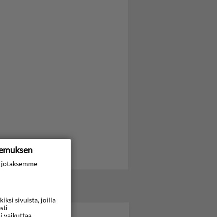
kemuksen
rjotaksemme
si sivuista, joilla
sti
i vaikuttaa