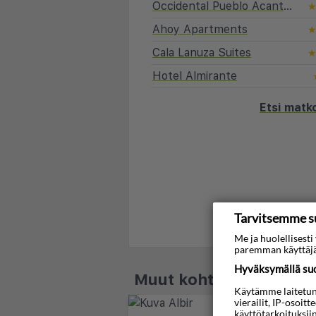
Occidental Pueblo Acantilado
Ahoy Apartments
Cala Lanuza Suites
Hotel Almirante
Etsi matk
Tarvitsemme s
Me ja huolellises
paremman käyttäjä
Hyväksymällä suos
Muut kohteet - Costa B
Käytämme laitetunni
vierailit, IP-osoit
käyttötarkoituksii