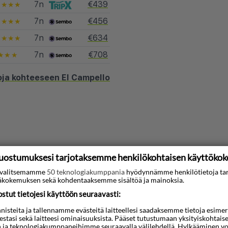
7n
€439
★★★★
7n
€456
★★★★
7n
€634
★★★★
7n
€708
★★★
oja kohteeseen El Campello
uostumuksesi tarjotaksemme henkilökohtaisen käyttöko
ti valitsemamme
50 teknologiakumppania
hyödynnämme henkilötietoja ta
kokemuksen sekä kohdentaaksemme sisältöä ja mainoksia.
tut tietojesi käyttöön seuraavasti:
lanca
steita ja tallennamme evästeitä laitteellesi saadaksemme tietoja esimerkik
teestasi sekä laitteesi ominaisuuksista. Pääset tutustumaan yksityiskohtaise
n ja teknologiakumppaneihimme seuraavalla välilehdellä. Hylkääminen vo