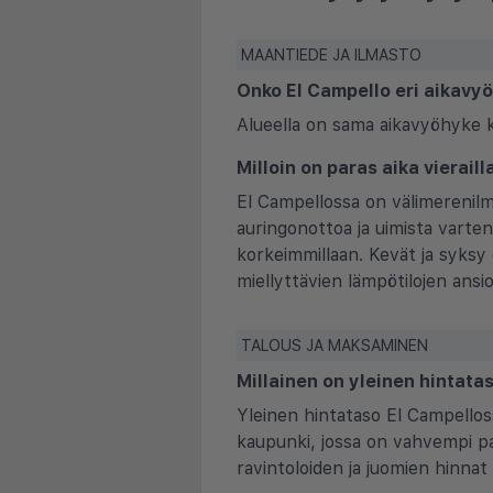
MAANTIEDE JA ILMASTO
Onko El Campello eri aikavy
Alueella on sama aikavyöhyke 
Milloin on paras aika vierail
El Campellossa on välimerenilma
auringonottoa ja uimista varten
korkeimmillaan. Kevät ja syksy 
miellyttävien lämpötilojen ansio
TALOUS JA MAKSAMINEN
Millainen on yleinen hintata
Yleinen hintataso El Campellos
kaupunki, jossa on vahvempi pai
ravintoloiden ja juomien hinnat 