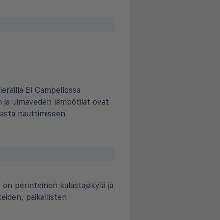
ierailla El Campellossa
n ja uimaveden lämpötilat ovat
masta nauttimiseen
on perinteinen kalastajakylä ja
eiden, paikallisten