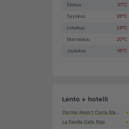
Elokuu
31°C
Syyskuu
28°C
Lokakuu
24°C
Marraskuu
20°C
Joulukuu
18°C
Lento + hotelli
Dormio Resort Costa Blanca Beach & Spa
La Familia Gallo Rojo