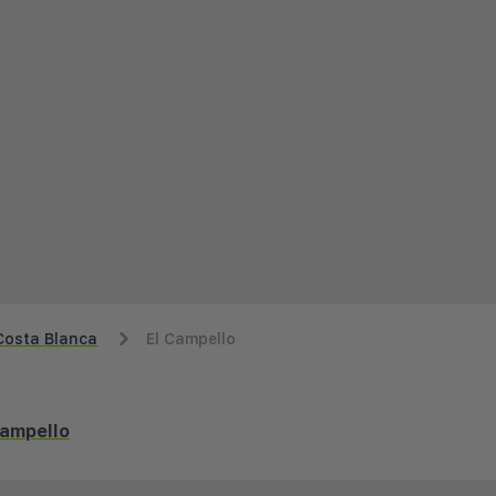
Costa Blanca
El Campello
Campello