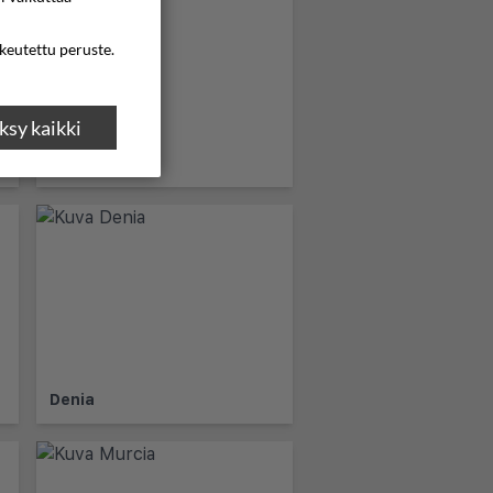
ikeutettu peruste.
sy kaikki
Altea
Denia