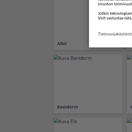
sivuston toimivuut
Jotkin teknologiamm
Voit vastustaa tätä
Tietosuojakäytän
Albir
Benidorm