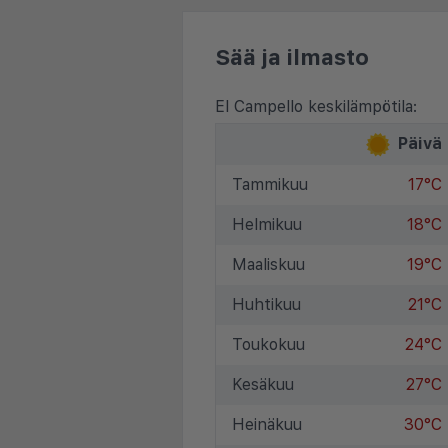
Sää ja ilmasto
El Campello keskilämpötila:
Päivä
Tammikuu
17°C
Helmikuu
18°C
Maaliskuu
19°C
Huhtikuu
21°C
Toukokuu
24°C
Kesäkuu
27°C
Heinäkuu
30°C