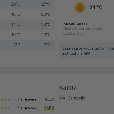
20°C
27°C
34 °C
18°C
26°C
Kirkas taivas
14°C
23°C
Hento tuulenvire, Etelä-
kaakko 4m/s
10°C
20°C
7°C
17°C
Sääennuste vuodelta, toimitta
instituutti ja NRK
Kartta
7n
€351
★★★★
7n
€396
★★★★