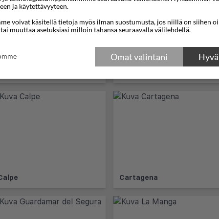
een ja käytettävyyteen.
e voivat käsitellä tietoja myös ilman suostumusta, jos niillä on siihen o
 tai muuttaa asetuksiasi milloin tahansa seuraavalla välilehdellä.
Omat valintani
Hyväk
tömme
Alfazdelpi
Alicante
Calpe
Cartagena