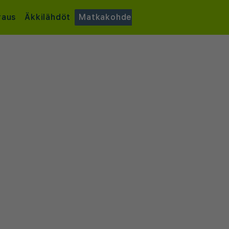
raus
Äkkilähdöt
Matkakohde