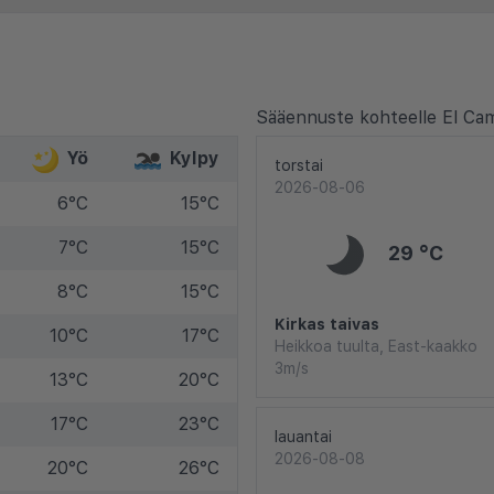
Sääennuste kohteelle El Cam
Yö
Kylpy
torstai
2026-08-06
6°C
15°C
7°C
15°C
29 °C
8°C
15°C
Kirkas taivas
10°C
17°C
Heikkoa tuulta, East-kaakko
3m/s
13°C
20°C
17°C
23°C
lauantai
2026-08-08
20°C
26°C