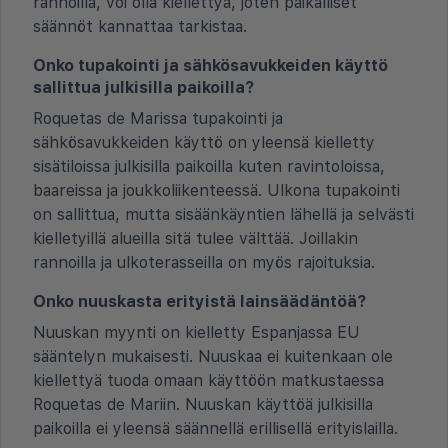
rannoilla, voi olla kiellettyä, joten paikalliset
säännöt kannattaa tarkistaa.
Onko tupakointi ja sähkösavukkeiden käyttö
sallittua julkisilla paikoilla?
Roquetas de Marissa tupakointi ja
sähkösavukkeiden käyttö on yleensä kielletty
sisätiloissa julkisilla paikoilla kuten ravintoloissa,
baareissa ja joukkoliikenteessä. Ulkona tupakointi
on sallittua, mutta sisäänkäyntien lähellä ja selvästi
kielletyillä alueilla sitä tulee välttää. Joillakin
rannoilla ja ulkoterasseilla on myös rajoituksia.
Onko nuuskasta erityistä lainsäädäntöä?
Nuuskan myynti on kielletty Espanjassa EU
sääntelyn mukaisesti. Nuuskaa ei kuitenkaan ole
kiellettyä tuoda omaan käyttöön matkustaessa
Roquetas de Mariin. Nuuskan käyttöä julkisilla
paikoilla ei yleensä säännellä erillisellä erityislailla.