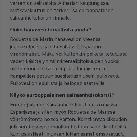
varten on sairaaloita Almerían kaupungissa.
Matkavakuutus on tärkeä lisä eurooppalaisen
sairaanhoitokortin rinnalle.
Onko hanavesi turvallista juoda?
Roquetas de Marin hanavesi on yleensä
juomakelpoista ja sitä valvovat Espanjan
viranomaiset. Maku voi kuitenkin poiketa totutusta
veden käsittelyn tai mineraalipitoisuuden vuoksi,
mistä moni matkailija ei pidä. Juomiseen ja
hampaiden pesuun suositellaan usein pullovettä.
Pullovesi on edullista ja helposti saatavilla.
Käykö eurooppalainen sairaanhoitokortti?
Eurooppalainen sairaanhoitokortti on voimassa
Espanjassa ja siten myös Roquetas de Marissa
välttämätöntä hoitoa varten. Kortti antaa oikeuden
julkisen terveydenhuollon hoitoon samoilla ehdoilla
kuin paikalliset, mukaan lukien samat omavastuut.