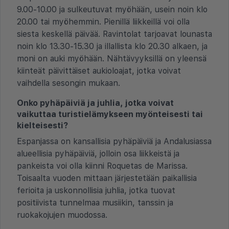
9.00-10.00 ja sulkeutuvat myöhään, usein noin klo
20.00 tai myöhemmin. Pienillä liikkeillä voi olla
siesta keskellä päivää. Ravintolat tarjoavat lounasta
noin klo 13.30-15.30 ja illallista klo 20.30 alkaen, ja
moni on auki myöhään. Nähtävyyksillä on yleensä
kiinteät päivittäiset aukioloajat, jotka voivat
vaihdella sesongin mukaan.
Onko pyhäpäiviä ja juhlia, jotka voivat
vaikuttaa turistielämykseen myönteisesti tai
kielteisesti?
Espanjassa on kansallisia pyhäpäiviä ja Andalusiassa
alueellisia pyhäpäiviä, jolloin osa liikkeistä ja
pankeista voi olla kiinni Roquetas de Marissa.
Toisaalta vuoden mittaan järjestetään paikallisia
ferioita ja uskonnollisia juhlia, jotka tuovat
positiivista tunnelmaa musiikin, tanssin ja
ruokakojujen muodossa.