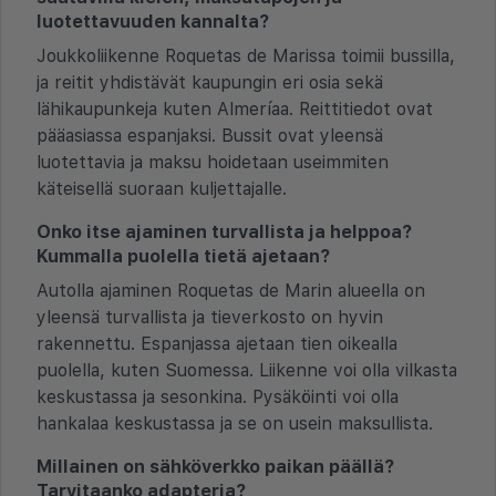
luotettavuuden kannalta?
Joukkoliikenne Roquetas de Marissa toimii bussilla,
ja reitit yhdistävät kaupungin eri osia sekä
lähikaupunkeja kuten Almeríaa. Reittitiedot ovat
pääasiassa espanjaksi. Bussit ovat yleensä
luotettavia ja maksu hoidetaan useimmiten
käteisellä suoraan kuljettajalle.
Onko itse ajaminen turvallista ja helppoa?
Kummalla puolella tietä ajetaan?
Autolla ajaminen Roquetas de Marin alueella on
yleensä turvallista ja tieverkosto on hyvin
rakennettu. Espanjassa ajetaan tien oikealla
puolella, kuten Suomessa. Liikenne voi olla vilkasta
keskustassa ja sesonkina. Pysäköinti voi olla
hankalaa keskustassa ja se on usein maksullista.
Millainen on sähköverkko paikan päällä?
Tarvitaanko adapteria?