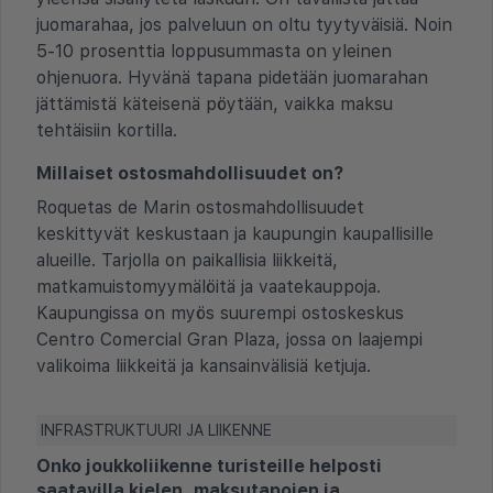
juomarahaa, jos palveluun on oltu tyytyväisiä. Noin
5-10 prosenttia loppusummasta on yleinen
ohjenuora. Hyvänä tapana pidetään juomarahan
jättämistä käteisenä pöytään, vaikka maksu
tehtäisiin kortilla.
Millaiset ostosmahdollisuudet on?
Roquetas de Marin ostosmahdollisuudet
keskittyvät keskustaan ja kaupungin kaupallisille
alueille. Tarjolla on paikallisia liikkeitä,
matkamuistomyymälöitä ja vaatekauppoja.
Kaupungissa on myös suurempi ostoskeskus
Centro Comercial Gran Plaza, jossa on laajempi
valikoima liikkeitä ja kansainvälisiä ketjuja.
INFRASTRUKTUURI JA LIIKENNE
Onko joukkoliikenne turisteille helposti
saatavilla kielen, maksutapojen ja