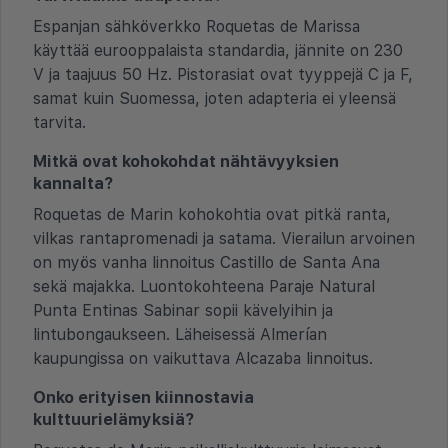
Espanjan sähköverkko Roquetas de Marissa
käyttää eurooppalaista standardia, jännite on 230
V ja taajuus 50 Hz. Pistorasiat ovat tyyppejä C ja F,
samat kuin Suomessa, joten adapteria ei yleensä
tarvita.
Mitkä ovat kohokohdat nähtävyyksien
kannalta?
Roquetas de Marin kohokohtia ovat pitkä ranta,
vilkas rantapromenadi ja satama. Vierailun arvoinen
on myös vanha linnoitus Castillo de Santa Ana
sekä majakka. Luontokohteena Paraje Natural
Punta Entinas Sabinar sopii kävelyihin ja
lintubongaukseen. Läheisessä Almerían
kaupungissa on vaikuttava Alcazaba linnoitus.
Onko erityisen kiinnostavia
kulttuurielämyksiä?