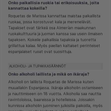
Onko paikallisia ruokia tai erikoisuuksia, joita
kannattaa kokeilla?
Roquetas de Marissa kannattaa maistaa paikallista
ruokaa, jossa korostuvat kala ja merenelävät.
Tapakset ovat tärkeä osa Almerían maakunnan
ruokakulttuuria ja juoman kanssa saa usein ilmaisen
tapaksen. Kokeile paikallisia tapaksia ja tuoretta
grillattua kalaa. Myös paellan kaltaiset perinteiset
espanjalaiset ruoat ovat suosittuja.
ALKOHOLI- JA TUPAKKASÄÄNNÖT
Onko alkoholi laillista ja mikä on ikäraja?
Alkoholi on laillista Roquetas de Marissa kuten
muuallakin Espanjassa. Ikäraja alkoholin ostamiseen
ja nauttimiseen on 18 vuotta. Alkoholia saa nauttia
ravintoloissa, baareissa ja hotelleissa. Joissakin
kunnissa alkoholin juominen julkisilla paikoilla, myös