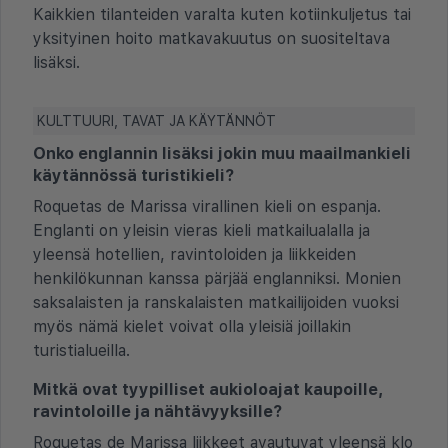
Kaikkien tilanteiden varalta kuten kotiinkuljetus tai
yksityinen hoito matkavakuutus on suositeltava
lisäksi.
KULTTUURI, TAVAT JA KÄYTÄNNÖT
Onko englannin lisäksi jokin muu maailmankieli
käytännössä turistikieli?
Roquetas de Marissa virallinen kieli on espanja.
Englanti on yleisin vieras kieli matkailualalla ja
yleensä hotellien, ravintoloiden ja liikkeiden
henkilökunnan kanssa pärjää englanniksi. Monien
saksalaisten ja ranskalaisten matkailijoiden vuoksi
myös nämä kielet voivat olla yleisiä joillakin
turistialueilla.
Mitkä ovat tyypilliset aukioloajat kaupoille,
ravintoloille ja nähtävyyksille?
Roquetas de Marissa liikkeet avautuvat yleensä klo