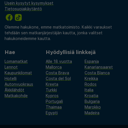
Usein kysytyt kysymykset
Tietosuojakäytäntö
Olemme hakukone, emme matkatoimisto. Kaikki varaukset
tehdään sen matkanjärjestäjän kautta, jonka valitset
hakukoneidemme kautta.
Hae
Hyödyllisiä linkkejä
Lomamatkat
Alle 18 vuotta
Espanja
Lennot
Mallorca
Kanariansaaret
Kaupunkilomat
Costa Brava
Costa Blanca
Hotelli
Costa del Sol
Kreikka
Autonvuokraus
Kreeta
Rodos
Äkkilähdöt
Turkki
Italia
Matkakohde
Kypros
Kroatia
Portugali
Bulgaria
Thaimaa
Marokko
Egypti
Madeira