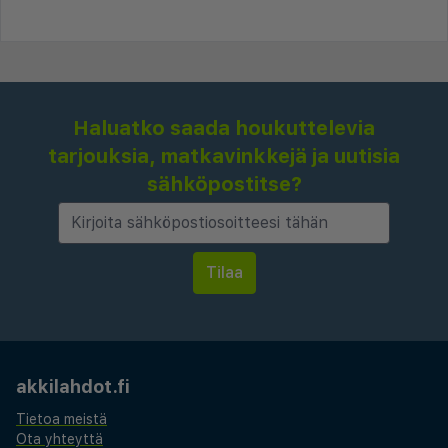
Haluatko saada houkuttelevia
tarjouksia, matkavinkkejä ja uutisia
sähköpostitse?
akkilahdot.fi
Tietoa meistä
Ota yhteyttä