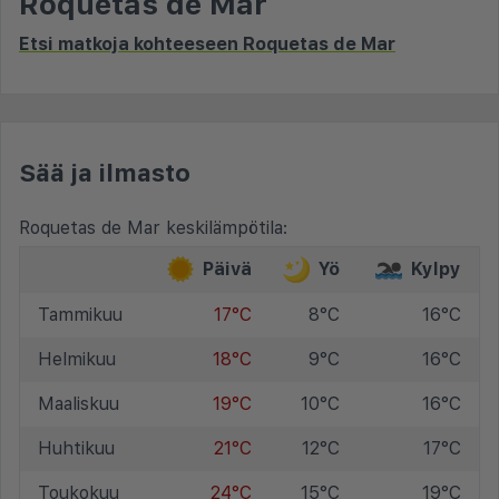
Roquetas de Mar
Etsi matkoja kohteeseen Roquetas de Mar
Sää ja ilmasto
Roquetas de Mar keskilämpötila:
Päivä
Yö
Kylpy
Tammikuu
17°C
8°C
16°C
Helmikuu
18°C
9°C
16°C
Maaliskuu
19°C
10°C
16°C
Huhtikuu
21°C
12°C
17°C
Toukokuu
24°C
15°C
19°C