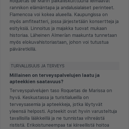
Roquetas de Marin paikalliskulttuuria leimaavat
rannikon elämäntapa ja andalusialaiset perinteet.
Flamencoa voi kokea alueella. Kaupungissa on
myös amfiteatteri, jossa järjestetään konsertteja ja
esityksiä. Linnoitus ja majakka tuovat mukaan
historiaa. Läheinen Almerían maakunta tunnetaan
myös elokuvahistoriastaan, johon voi tutustua
päiväretkillä.
TURVALLISUUS JA TERVEYS
Millainen on terveyspalvelujen laatu ja
apteekkien saatavuus?
Terveyspalvelujen taso Roquetas de Marissa on
hyvä. Keskustassa ja turistialueilla on
terveysasemia ja apteekkeja, jotka löytyvät
yleensä helposti. Apteekit ovat hyvin varusteltuja
tavallisilla lääkkeillä ja ne tunnistaa vihreästä
rististä. Erikoistuneempaa tai kiireellistä hoitoa