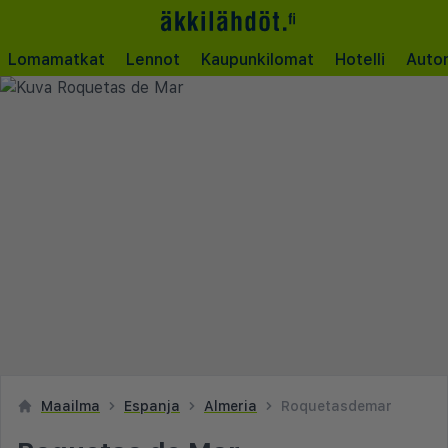
Lomamatkat
Lennot
Kaupunkilomat
Hotelli
Auto
Maailma
Espanja
Almeria
Roquetasdemar