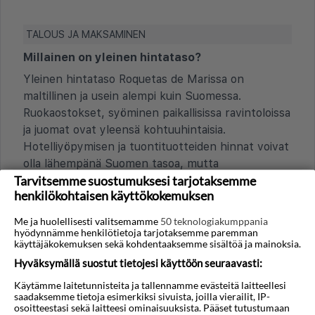
TALOUS JA MAKSAMINEN
Millainen on yleinen hintataso?
Yleinen hintataso Roquetas de Marissa on
maltillinen ja usein alempi kuin Suomessa.
Ruokaostokset, syöminen paikallisissa ravintoloissa
ja juomat ovat yleensä kohtuuhintaisia.
Hotelliyöpymisen ja tuontituotteiden hinnat voivat
olla lähempänä Suomen tasoa, mutta
Tarvitsemme suostumuksesi tarjotaksemme
kokonaisuutena Roquetas de Marissa lomaileminen
henkilökohtaisen käyttökokemuksen
on yleensä edullista.
Me ja huolellisesti valitsemamme
50 teknologiakumppania
Onko turistiveroja tai lisämaksuja, esimerkiksi
hyödynnämme henkilötietoja tarjotaksemme paremman
hotelliyöpymisestä?
käyttäjäkokemuksen sekä kohdentaaksemme sisältöä ja mainoksia.
Toisin kuin joillakin muilla Espanjan alueilla,
Hyväksymällä suostut tietojesi käyttöön seuraavasti:
Andalusiassa, jossa Roquetas de Mar sijaitsee, ei
Käytämme laitetunnisteita ja tallennamme evästeitä laitteellesi
ole otettu käyttöön yleistä alueellista turistiveroa,
saadaksemme tietoja esimerkiksi sivuista, joilla vierailit, IP-
osoitteestasi sekä laitteesi ominaisuuksista. Pääset tutustumaan
joka maksettaisiin per yö hotelliyöpymisestä.