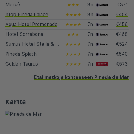
Mercè
8n
€371
★★★
htop Pineda Palace
8n
€454
★★★★
Aqua Hotel Promenade
7n
€456
★★★★
Hotel Sorrabona
7n
€468
★★★
Sumus Hotel Stella & Spa
7n
€524
★★★★
Pineda Splash
7n
€540
★★★★
Golden Taurus
7n
€573
★★★★
Etsi matkoja kohteeseen Pineda de Mar
Kartta