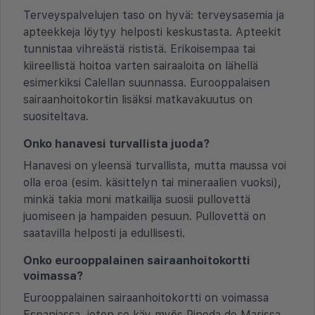
Terveyspalvelujen taso on hyvä: terveysasemia ja
apteekkeja löytyy helposti keskustasta. Apteekit
tunnistaa vihreästä rististä. Erikoisempaa tai
kiireellistä hoitoa varten sairaaloita on lähellä
esimerkiksi Calellan suunnassa. Eurooppalaisen
sairaanhoitokortin lisäksi matkavakuutus on
suositeltava.
Onko hanavesi turvallista juoda?
Hanavesi on yleensä turvallista, mutta maussa voi
olla eroa (esim. käsittelyn tai mineraalien vuoksi),
minkä takia moni matkailija suosii pullovettä
juomiseen ja hampaiden pesuun. Pullovettä on
saatavilla helposti ja edullisesti.
Onko eurooppalainen sairaanhoitokortti
voimassa?
Eurooppalainen sairaanhoitokortti on voimassa
Espanjassa, joten se käy myös Pineda de Marissa