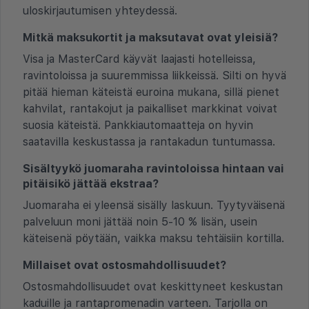
uloskirjautumisen yhteydessä.
Mitkä maksukortit ja maksutavat ovat yleisiä?
Visa ja MasterCard käyvät laajasti hotelleissa,
ravintoloissa ja suuremmissa liikkeissä. Silti on hyvä
pitää hieman käteistä euroina mukana, sillä pienet
kahvilat, rantakojut ja paikalliset markkinat voivat
suosia käteistä. Pankkiautomaatteja on hyvin
saatavilla keskustassa ja rantakadun tuntumassa.
Sisältyykö juomaraha ravintoloissa hintaan vai
pitäisikö jättää ekstraa?
Juomaraha ei yleensä sisälly laskuun. Tyytyväisenä
palveluun moni jättää noin 5-10 % lisän, usein
käteisenä pöytään, vaikka maksu tehtäisiin kortilla.
Millaiset ovat ostosmahdollisuudet?
Ostosmahdollisuudet ovat keskittyneet keskustan
kaduille ja rantapromenadin varteen. Tarjolla on