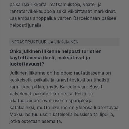
paikallisia liikkeitä, matkamuistoja, vaate- ja
rantatarvikekauppoja sekä viikoittaiset markkinat.
Laajempaa shoppailua varten Barcelonaan pääsee
helposti junalla.
INFRASTRUKTUURI JA LIIKKUMINEN
Onko julkinen liikenne helposti turistien
käytettävissä (kieli, maksutavat ja
luotettavuus)?
Julkinen liikenne on helppoa: rautatieasema on
keskeisellä paikalla ja junayhteyksiä on tiheästi
rannikkoa pitkin, myös Barcelonaan. Bussit
palvelevat paikallisliikennettä. Reitti- ja
aikataulutiedot ovat usein espanjaksi ja
katalaaniksi, mutta liikenne on yleensä luotettavaa.
Maksu hoituu usein käteisellä bussissa tai lipuilla,
jotka ostetaan asemalta.