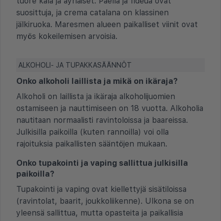
tuore kala ja äyriäiset. Paella ja fideuà ovat
suosittuja, ja crema catalana on klassinen
jälkiruoka. Maresmen alueen paikalliset viinit ovat
myös kokeilemisen arvoisia.
ALKOHOLI- JA TUPAKKASÄÄNNÖT
Onko alkoholi laillista ja mikä on ikäraja?
Alkoholi on laillista ja ikäraja alkoholijuomien
ostamiseen ja nauttimiseen on 18 vuotta. Alkoholia
nautitaan normaalisti ravintoloissa ja baareissa.
Julkisilla paikoilla (kuten rannoilla) voi olla
rajoituksia paikallisten sääntöjen mukaan.
Onko tupakointi ja vaping sallittua julkisilla
paikoilla?
Tupakointi ja vaping ovat kiellettyjä sisätiloissa
(ravintolat, baarit, joukkoliikenne). Ulkona se on
yleensä sallittua, mutta opasteita ja paikallisia