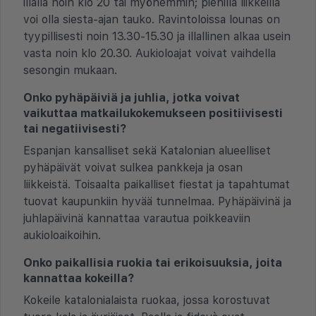
illalla noin klo 20 tai myöhemmin; pienillä liikkeillä
voi olla siesta-ajan tauko. Ravintoloissa lounas on
tyypillisesti noin 13.30-15.30 ja illallinen alkaa usein
vasta noin klo 20.30. Aukioloajat voivat vaihdella
sesongin mukaan.
Onko pyhäpäiviä ja juhlia, jotka voivat
vaikuttaa matkailukokemukseen positiivisesti
tai negatiivisesti?
Espanjan kansalliset sekä Katalonian alueelliset
pyhäpäivät voivat sulkea pankkeja ja osan
liikkeistä. Toisaalta paikalliset fiestat ja tapahtumat
tuovat kaupunkiin hyvää tunnelmaa. Pyhäpäivinä ja
juhlapäivinä kannattaa varautua poikkeaviin
aukioloaikoihin.
Onko paikallisia ruokia tai erikoisuuksia, joita
kannattaa kokeilla?
Kokeile katalonialaista ruokaa, jossa korostuvat