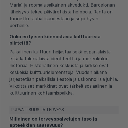
Maria) ja roomalaisaikainen akvedukti. Barcelonan
läheisyys tekee päiväretkistä helppoja. Ranta on
tunnettu rauhallisuudestaan ja sopii hyvin
perheille.
Onko erityisen kiinnostavia kulttuurisia
piirteitä?
Paikallinen kulttuuri heijastaa sekä espanjalaista
että katalonialaista identiteettiä ja merenkulun
historiaa. Historiallinen keskusta ja kirkko ovat
keskeisiä kulttuurielementtejä. Vuoden aikana
järjestetään paikallisia fiestoja ja uskonnollisia juhlia.
Viikoittaiset markkinat ovat tärkeä sosiaalinen ja
kulttuurinen kohtaamispaikka.
TURVALLISUUS JA TERVEYS
Millainen on terveyspalvelujen taso ja
apteekkien saatavuus?