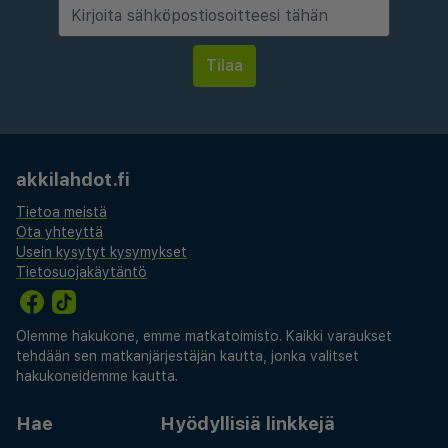
akkilahdot.fi
Tietoa meistä
Ota yhteyttä
Usein kysytyt kysymykset
Tietosuojakäytäntö
Olemme hakukone, emme matkatoimisto. Kaikki varaukset
tehdään sen matkanjärjestäjän kautta, jonka valitset
hakukoneidemme kautta.
Hae
Hyödyllisiä linkkejä