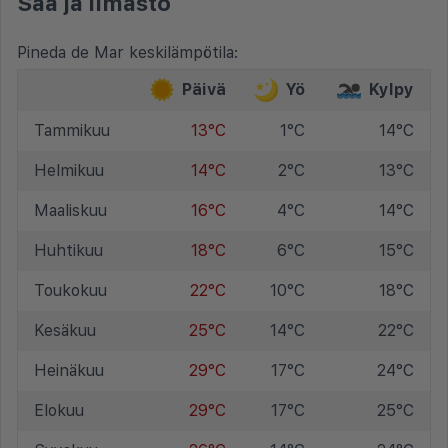
Sää ja ilmasto
Pineda de Mar keskilämpötila:
Päivä
Yö
Kylpy
Tammikuu
13°C
1°C
14°C
Helmikuu
14°C
2°C
13°C
Maaliskuu
16°C
4°C
14°C
Huhtikuu
18°C
6°C
15°C
Toukokuu
22°C
10°C
18°C
Kesäkuu
25°C
14°C
22°C
Heinäkuu
29°C
17°C
24°C
Elokuu
29°C
17°C
25°C