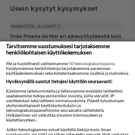
Usein kysytyt kysymykset
MAANTIEDE JA ILMASTO
Onko Pineda de Mar eri aikavyöhykkeellä kuin
Norja?
Tarvitsemme suostumuksesi tarjotaksemme
henkilökohtaisen käyttökokemuksen
Platja de Mar on samalla aikavyöhykkeellä kuin
Norja (Keski-Euroopan aika ja kesäaika), joten
Me ja huolellisesti valitsemamme
50 teknologiakumppania
aikaeroa ei ole.
hyödynnämme henkilötietoja tarjotaksemme paremman
käyttäjäkokemuksen sekä kohdentaaksemme sisältöä ja mainoksia.
Milloin on paras aika vierailla Pineda de
Hyväksymällä suostut tietojesi käyttöön seuraavasti:
Marissa?
Käytämme laitetunnisteita ja tallennamme evästeitä laitteellesi
Pineda de Marissa on välimerenilmasto: kuumat
saadaksemme tietoja esimerkiksi sivuista, joilla vierailit, IP-
osoitteestasi sekä laitteesi ominaisuuksista. Pääset tutustumaan
kesät ja leudot talvet. Rantalomaan paras
yksityiskohtaisesti käyttötarkoituksiin ja
ajankohta on yleensä kesäkuusta syyskuuhun,
teknologiakumppaneihimme seuraavalla välilehdellä.
Hylkääminen voi vaikuttaa sivuston toimivuuteen ja
jolloin sekä ilman että meren lämpötila ovat
käytettävyyteen.
korkeimmillaan. Kevät ja syksy sopivat hyvin
Jotkin teknologiamme voivat käsitellä tietoja myös ilman
rannasta, kävelyistä ja paikallisista markkinoista
suostumusta, jos niillä on siihen oikeutettu peruste. Voit vastustaa