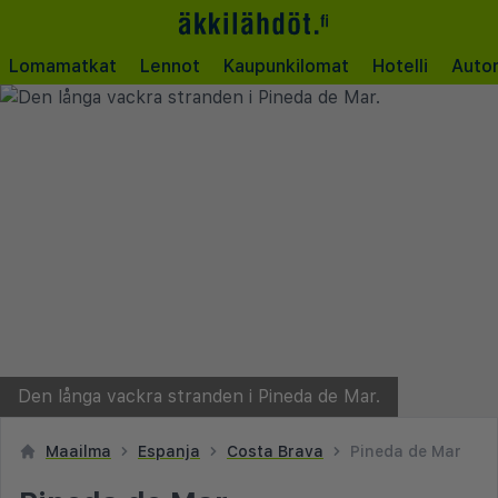
Lomamatkat
Lennot
Kaupunkilomat
Hotelli
Auto
Den långa vackra stranden i Pineda de Mar.
Maailma
Espanja
Costa Brava
Pineda de Mar