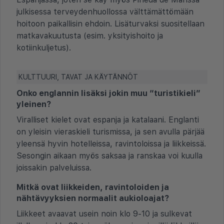
julkisessa terveydenhuollossa välttämättömään
hoitoon paikallisin ehdoin. Lisäturvaksi suositellaan
matkavakuutusta (esim. yksityishoito ja
kotiinkuljetus).
KULTTUURI, TAVAT JA KÄYTÄNNÖT
Onko englannin lisäksi jokin muu “turistikieli”
yleinen?
Viralliset kielet ovat espanja ja katalaani. Englanti
on yleisin vieraskieli turismissa, ja sen avulla pärjää
yleensä hyvin hotelleissa, ravintoloissa ja liikkeissä.
Sesongin aikaan myös saksaa ja ranskaa voi kuulla
joissakin palveluissa.
Mitkä ovat liikkeiden, ravintoloiden ja
nähtävyyksien normaalit aukioloajat?
Liikkeet avaavat usein noin klo 9-10 ja sulkevat