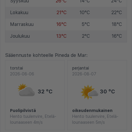
Syyskuu
26°C
14°C
24°C
Lokakuu
21°C
10°C
22°C
Marraskuu
16°C
5°C
18°C
Joulukuu
13°C
2°C
16°C
Sääennuste kohteelle Pineda de Mar:
torstai
perjantai
2026-08-06
2026-08-07
32 °C
30 °C
Puolipilvistä
oikeudenmukainen
Hento tuulenvire, Etelä-
Hento tuulenvire, Etelä-
lounaaseen 4m/s
lounaaseen 5m/s