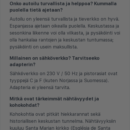
Onko autoilu turvallista ja helppoa? Kummalla
puolella tietä ajetaan?
Autoilu on yleensä turvallista ja tieverkko on hyvä.
Espanjassa ajetaan oikealla puolella. Keskustassa ja
sesonkina liikenne voi olla vilkasta, ja pysäköinti voi
olla hankalaa rantojen ja keskustan tuntumassa;
pysäköinti on usein maksullista.
Millainen on sähköverkko? Tarvitseeko
adapterin?
Sähköverkko on 230 V / 50 Hz ja pistorasiat ovat
tyyppejä C ja F (kuten Norjassa ja Suomessa).
Adapteria ei yleensä tarvita.
Mitkä ovat tärkeimmät nähtävyydet ja
kohokohdat?
Kohokohtia ovat pitkät hiekkarannat sekä
historiallisen keskustan tunnelma. Nähtävyyksiin
kuuluu Santa Marian kirkko (Església de Santa