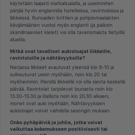
käytetään laajasti matkailualalla, ja useimmiten
pärjää hyvin englannilla hotelleissa, ravintoloissa ja
liikkeissä. Runsaiden brittien ja pohjoismaalaisten
kävijämäärien vuoksi myös englanti (ja paikoin
skandinaaviset kielet) voi olla tavanomaista tietyillä
alueilla.
Mitkä ovat tavalliset aukioloajat liikkeille,
ravintoloille ja nähtävyyksille?
Nerjassa liikkeet avautuvat yleensä klo 9-10 ja
sulkeutuvat usein myöhään, noin klo 20 tai
myöhemmin. Pienillä liikkeillä voi olla siesta keskellä
päivää. Ravintolat tarjoilevat lounasta noin klo
13.30-15.30 ja illallista noin klo 20.30 alkaen;
monet ovat auki myöhään. Nähtävyyksien
aukioloajat voivat vaihdella sesongin mukaan.
Onko pyhäpäiviä ja juhlia, jotka voivat
vaikuttaa kokemukseen positiivisesti tai