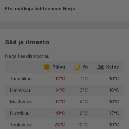
Etsi matkoja kohteeseen Nerja
Sää ja ilmasto
Nerja keskilämpötila:
Päivä
Yö
Kylpy
Tammikuu
12°C
1°C
16°C
Helmikuu
14°C
3°C
16°C
Maaliskuu
17°C
4°C
16°C
Huhtikuu
19°C
6°C
17°C
Toukokuu
23°C
10°C
19°C