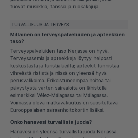
tuovat musiikkia, tanssia ja ruokakojuja.
TURVALLISUUS JA TERVEYS
Millainen on terveyspalveluiden ja apteekkien
taso?
Terveyspalveluiden taso Nerjassa on hyvä.
Terveysasemia ja apteekkeja löytyy helposti
keskustasta ja turistialueilta; apteekit tunnistaa
vihreästä rististä ja niissä on yleensä hyvä
perusvalikoima. Erikoistuneempaa hoitoa tai
päivystystä varten sairaaloita on lähistöllä
esimerkiksi Vélez-Málagassa tai Málagassa.
Voimassa oleva matkavakuutus on suositeltava
Eurooppalaisen sairaanhoitokortin lisäksi.
Onko hanavesi turvallista juoda?
Hanavesi on yleensä turvallista juoda Nerjassa,