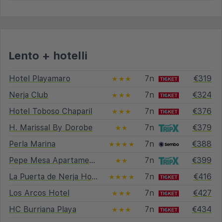
Lento + hotelli
Hotel Playamaro
7n
€319
★★★
Nerja Club
7n
€324
★★★
Hotel Toboso Chaparil
7n
€376
★★★
H. Marissal By Dorobe
7n
€379
★★
Perla Marina
7n
€388
★★★★
Pepe Mesa Apartamentos
7n
€399
★★
La Puerta de Nerja Hostal Boutique
7n
€416
★★★★
Los Arcos Hotel
7n
€427
★★★
HC Burriana Playa
7n
€434
★★★