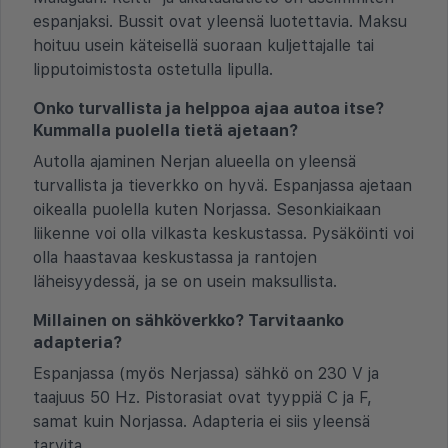
espanjaksi. Bussit ovat yleensä luotettavia. Maksu
hoituu usein käteisellä suoraan kuljettajalle tai
lipputoimistosta ostetulla lipulla.
Onko turvallista ja helppoa ajaa autoa itse?
Kummalla puolella tietä ajetaan?
Autolla ajaminen Nerjan alueella on yleensä
turvallista ja tieverkko on hyvä. Espanjassa ajetaan
oikealla puolella kuten Norjassa. Sesonkiaikaan
liikenne voi olla vilkasta keskustassa. Pysäköinti voi
olla haastavaa keskustassa ja rantojen
läheisyydessä, ja se on usein maksullista.
Millainen on sähköverkko? Tarvitaanko
adapteria?
Espanjassa (myös Nerjassa) sähkö on 230 V ja
taajuus 50 Hz. Pistorasiat ovat tyyppiä C ja F,
samat kuin Norjassa. Adapteria ei siis yleensä
tarvita.