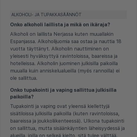
ALKOHOLI- JA TUPAKKASÄÄNNÖT
Onko alkoholi laillista ja mikä on ikäraja?
Alkoholi on laillista Nerjassa kuten muuallakin
Espanjassa. Alkoholijuomia saa ostaa ja nauttia 18
vuotta täyttänyt. Alkoholin nauttiminen on
yleisesti hyväksyttyä ravintoloissa, baareissa ja
hotelleissa. Alkoholin juominen julkisilla paikoilla
muualla kuin anniskelualueilla (myös rannoilla) ei
ole sallittua.
Onko tupakointi ja vaping sallittua julkisilla
paikoilla?
Tupakointi ja vaping ovat yleensä kiellettyjä
sisätiloissa julkisilla paikoilla (kuten ravintoloissa,
baareissa ja joukkoliikenteessä). Ulkona tupakointi
on sallittua, mutta sisäänkäyntien läheisyydessä ja
alueilla, joilla on selkeä kielto, sitä tulee välttää.