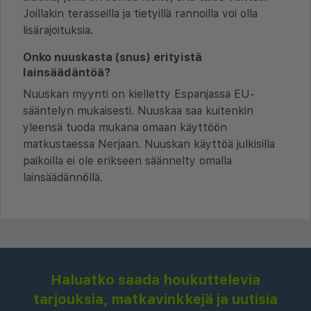
Joillakin terasseilla ja tietyillä rannoilla voi olla
lisärajoituksia.
Onko nuuskasta (snus) erityistä
lainsäädäntöä?
Nuuskan myynti on kielletty Espanjassa EU-
sääntelyn mukaisesti. Nuuskaa saa kuitenkin
yleensä tuoda mukana omaan käyttöön
matkustaessa Nerjaan. Nuuskan käyttöä julkisilla
paikoilla ei ole erikseen säännelty omalla
lainsäädännöllä.
Haluatko saada houkuttelevia
tarjouksia, matkavinkkejä ja uutisia