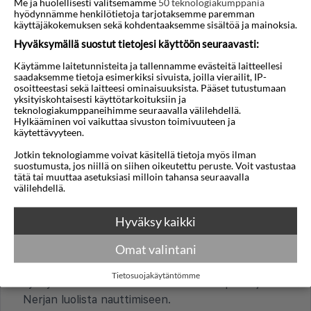
Me ja huolellisesti valitsemamme
50 teknologiakumppania
hyödynnämme henkilötietoja tarjotaksemme paremman
käyttäjäkokemuksen sekä kohdentaaksemme sisältöä ja mainoksia.
Hyväksymällä suostut tietojesi käyttöön seuraavasti:
Usein kysytyt kysymykset
Käytämme laitetunnisteita ja tallennamme evästeitä laitteellesi
saadaksemme tietoja esimerkiksi sivuista, joilla vierailit, IP-
osoitteestasi sekä laitteesi ominaisuuksista. Pääset tutustumaan
MAANTIEDE JA ILMASTO
yksityiskohtaisesti käyttötarkoituksiin ja
teknologiakumppaneihimme seuraavalla välilehdellä.
Onko Nerja eri aikavyöhykkeessä kuin Norja?
Hylkääminen voi vaikuttaa sivuston toimivuuteen ja
käytettävyyteen.
Nerja on samassa aikavyöhykkeessä kuin Norja.
Jotkin teknologiamme voivat käsitellä tietoja myös ilman
Milloin on paras aika vierailla Nerjassa?
suostumusta, jos niillä on siihen oikeutettu peruste. Voit vastustaa
tätä tai muuttaa asetuksiasi milloin tahansa seuraavalla
Nerjassa on subtrooppinen välimerellinen ilmasto:
välilehdellä.
leudot talvet ja lämpimät, kuivat kesät. Paras aika
rantalomalle on kesäkuusta syyskuuhun, jolloin
Hyväksy kaikki
sekä ilman lämpötila että Välimeren uimavesi ovat
Omat valintani
korkeimmillaan. Nerja on suosittu kaupunki ja
ilmasto on miellyttävä ympäri vuoden. Kevät ja
Tietosuojakäytäntömme
syksy ovat ihanteellisia Balcón de Europasta ja
Nerjan luolista nauttimiseen.