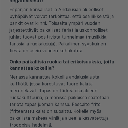
negatiivisesti?
Espanjan kansalliset ja Andalusian alueelliset
pyhäpäivät voivat tarkoittaa, että osa liikkeistä ja
pankit ovat kiinni. Toisaalta ympäri vuoden
järjestettävät paikalliset feriat ja uskonnolliset
juhlat tuovat positiivista tunnelmaa (musiikkia,
tanssia ja ruokakojuja). Paikallinen syyskuinen
fiesta on usein vuoden kohokohta.
Onko paikallisia ruokia tai erikoisuuksia, joita
kannattaa kokeilla?
Nerjassa kannattaa kokeilla andalusialaista
keittiötä, jossa korostuvat tuore kala ja
merenelävät. Tapas on tärkeä osa alueen
ruokakulttuuria, ja monissa paikoissa saatetaan
tarjota tapas juoman kanssa. Pescaito frito
(friteerattu kala) on suosittu. Kokeile myös
paikallista makeaa viiniä ja alueella kasvatettuja
trooppisia hedelmiä.