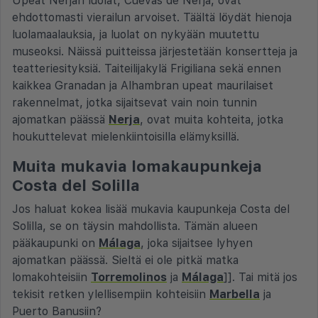
Upeat Nerjan luolat, Cuevas de Nerja, ovat
ehdottomasti vierailun arvoiset. Täältä löydät hienoja
luolamaalauksia, ja luolat on nykyään muutettu
museoksi. Näissä puitteissa järjestetään konsertteja ja
teatteriesityksiä. Taiteilijakylä Frigiliana sekä ennen
kaikkea Granadan ja Alhambran upeat maurilaiset
rakennelmat, jotka sijaitsevat vain noin tunnin
ajomatkan päässä
Nerja
, ovat muita kohteita, jotka
houkuttelevat mielenkiintoisilla elämyksillä.
Muita mukavia lomakaupunkeja
Costa del Solilla
Jos haluat kokea lisää mukavia kaupunkeja Costa del
Solilla, se on täysin mahdollista. Tämän alueen
pääkaupunki on
Málaga
, joka sijaitsee lyhyen
ajomatkan päässä. Sieltä ei ole pitkä matka
lomakohteisiin
Torremolinos
ja
Málaga
]]. Tai mitä jos
tekisit retken ylellisempiin kohteisiin
Marbella
ja
Puerto Banusiin?