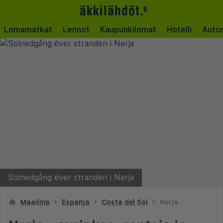
Lomamatkat
Lennot
Kaupunkilomat
Hotelli
Auto
Solnedgång över stranden i Nerja
Maailma
Espanja
Costa del Sol
Nerja