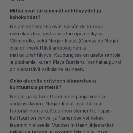
Mitkä ovat tärkeimmät nähtävyydet ja
kohokohdat?
Nerjan kohokohtia ovat Balcón de Europa -
näköalapaikka, josta avautuu upea näkymä
Välimerelle, sekä Nerjan luolat (Cuevas de Nerja),
joka on merkittävä arkeologinen ja
matkailunähtävyys. Kaupungissa on useita rantoja
ja poukamia, kuten Playa Burriana. Vanhakaupunki
on viehättävä valkoisine kujineen.
Onko alueella erityisen kiinnostavia
kulttuurisia piirteitä?
Nerjan paikalliskulttuuri on espanjalainen ja
andalusialainen. Nerjan luolat ovat tärkeä
historiallinen ja kulttuurinen elementti. Tapas-
kulttuuri on vahva, ja flamencoa voi kokea
laajemmin alueella. Vuoden mittaan järjestetään
paikallisia ferioita ja uskonnollisia juhlia, jotka