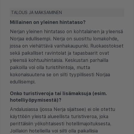
TALOUS JA MAKSAMINEN
Millainen on yleinen hintataso?
Nerjan yleinen hintataso on kohtalainen ja yleensä
Norjaa edullisempi. Nerja on suosittu lomakohde,
jossa on viehättävä vanhakaupunki. Ruokaostokset
sekä paikalliset ravintolat ja tapasbaarit ovat
yleensä kohtuuhintaisia. Keskustan parhailla
paikoilla voi olla turistihintoja, mutta
kokonaisuutena se on silti tyypillisesti Norjaa
edullisempi.
Onko turistiveroja tai lisämaksuja (esim.
hotelliyöpymisestä)?
Andalusiassa (jossa Nerja sijaitsee) ei ole otettu
käyttöön yleistä alueellista turistiveroa, joka
perittäisiin yökohtaisesti hotellimajoituksesta.
Joillakin hotelleilla voi silti olla paikallisia