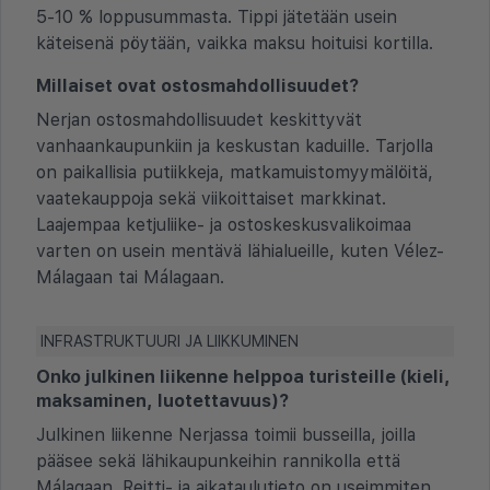
5-10 % loppusummasta. Tippi jätetään usein
käteisenä pöytään, vaikka maksu hoituisi kortilla.
Millaiset ovat ostosmahdollisuudet?
Nerjan ostosmahdollisuudet keskittyvät
vanhaankaupunkiin ja keskustan kaduille. Tarjolla
on paikallisia putiikkeja, matkamuistomyymälöitä,
vaatekauppoja sekä viikoittaiset markkinat.
Laajempaa ketjuliike- ja ostoskeskusvalikoimaa
varten on usein mentävä lähialueille, kuten Vélez-
Málagaan tai Málagaan.
INFRASTRUKTUURI JA LIIKKUMINEN
Onko julkinen liikenne helppoa turisteille (kieli,
maksaminen, luotettavuus)?
Julkinen liikenne Nerjassa toimii busseilla, joilla
pääsee sekä lähikaupunkeihin rannikolla että
Málagaan. Reitti- ja aikataulutieto on useimmiten