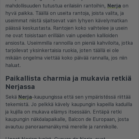
mahdollisuuden tutustua erilaisiin rantoihin,
Nerja
on
hyvä paikka. Täällä on useita rantoja, joista valita, ja
useimmat niistä sijaitsevat vain lyhyen kävelymatkan
päässä keskustasta. Rantojen koko vaihtelee ja usein
ne ovat toisistaan erillään vain upeiden kallioiden
ansiosta. Useimmilla rannoilla on pieniä kahviloita, jotka
tarjoilevat yksinkertaisia ruokia, joten täällä ei ole
mikään ongelma viettää koko päivää rannalla, jos niin
haluat.
Paikallista charmia ja mukavia retkiä
Nerjassa
Sekä
Nerja
-kaupungissa että sen ympäristössä riittää
tekemistä. Jo pelkkä kävely kaupungin kapeilla kaduilla
ja kujilla on mukava elämys itsessään. Entäpä retki
kaupungin näköalapaikalle, Balcon de Europaan, josta
avautuu panoraamanäkymä merelle ja rannikolle.