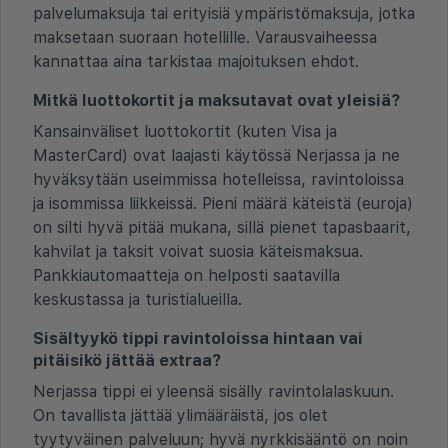
palvelumaksuja tai erityisiä ympäristömaksuja, jotka
maksetaan suoraan hotellille. Varausvaiheessa
kannattaa aina tarkistaa majoituksen ehdot.
Mitkä luottokortit ja maksutavat ovat yleisiä?
Kansainväliset luottokortit (kuten Visa ja
MasterCard) ovat laajasti käytössä Nerjassa ja ne
hyväksytään useimmissa hotelleissa, ravintoloissa
ja isommissa liikkeissä. Pieni määrä käteistä (euroja)
on silti hyvä pitää mukana, sillä pienet tapasbaarit,
kahvilat ja taksit voivat suosia käteismaksua.
Pankkiautomaatteja on helposti saatavilla
keskustassa ja turistialueilla.
Sisältyykö tippi ravintoloissa hintaan vai
pitäisikö jättää extraa?
Nerjassa tippi ei yleensä sisälly ravintolalaskuun.
On tavallista jättää ylimääräistä, jos olet
tyytyväinen palveluun; hyvä nyrkkisääntö on noin