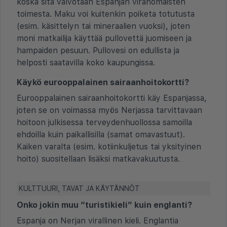
koska sitä valvotaan Espanjan viranomaisten
toimesta. Maku voi kuitenkin poiketa totutusta
(esim. käsittelyn tai mineraalien vuoksi), joten
moni matkailija käyttää pullovettä juomiseen ja
hampaiden pesuun. Pullovesi on edullista ja
helposti saatavilla koko kaupungissa.
Käykö eurooppalainen sairaanhoitokortti?
Eurooppalainen sairaanhoitokortti käy Espanjassa,
joten se on voimassa myös Nerjassa tarvittavaan
hoitoon julkisessa terveydenhuollossa samoilla
ehdoilla kuin paikallisilla (samat omavastuut).
Kaiken varalta (esim. kotiinkuljetus tai yksityinen
hoito) suositellaan lisäksi matkavakuutusta.
KULTTUURI, TAVAT JA KÄYTÄNNÖT
Onko jokin muu “turistikieli” kuin englanti?
Espanja on Nerjan virallinen kieli. Englantia