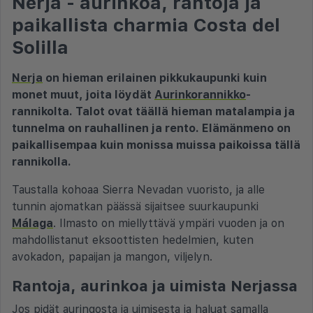
Nerja - aurinkoa, rantoja ja
paikallista charmia Costa del
Solilla
Nerja
on hieman erilainen pikkukaupunki kuin
monet muut, joita löydät
Aurinkorannikko
-
rannikolta. Talot ovat täällä hieman matalampia ja
tunnelma on rauhallinen ja rento. Elämänmeno on
paikallisempaa kuin monissa muissa paikoissa tällä
rannikolla.
Taustalla kohoaa Sierra Nevadan vuoristo, ja alle
tunnin ajomatkan päässä sijaitsee suurkaupunki
Málaga
. Ilmasto on miellyttävä ympäri vuoden ja on
mahdollistanut eksoottisten hedelmien, kuten
avokadon, papaijan ja mangon, viljelyn.
Rantoja, aurinkoa ja uimista Nerjassa
Jos pidät auringosta ja uimisesta ja haluat samalla