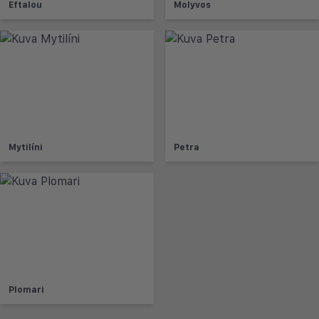
Eftalou
Molyvos
Mytilíni
Petra
Plomari