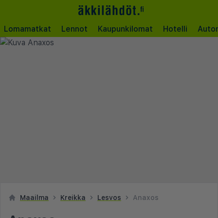
Lomamatkat
Lennot
Kaupunkilomat
Hotelli
Auto
Maailma
Kreikka
Lesvos
Anaxos