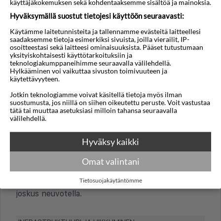
käyttäjäkokemuksen sekä kohdentaaksemme sisältöä ja mainoksia.
Käteisnostomahdollisuuksia on Anaxoksessa
Hyväksymällä suostut tietojesi käyttöön seuraavasti:
rajallisesti, joten mukaan kannattaa ottaa jonkin
verran käteistä tai nostaa sitä naapurikaupungissa
Käytämme laitetunnisteita ja tallennamme evästeitä laitteellesi
saadaksemme tietoja esimerkiksi sivuista, joilla vierailit, IP-
Petrassa.
osoitteestasi sekä laitteesi ominaisuuksista. Pääset tutustumaan
yksityiskohtaisesti käyttötarkoituksiin ja
Sisältyykö juomaraha ravintoloissa hintaan vai
teknologiakumppaneihimme seuraavalla välilehdellä.
Hylkääminen voi vaikuttaa sivuston toimivuuteen ja
kannattaako jättää vähän extraa?
käytettävyyteen.
Palvelumaksu sisältyy usein hintaan, mutta
Jotkin teknologiamme voivat käsitellä tietoja myös ilman
juomarahaa on tapana jättää, jos olet tyytyväinen
suostumusta, jos niillä on siihen oikeutettu peruste. Voit vastustaa
tätä tai muuttaa asetuksiasi milloin tahansa seuraavalla
palveluun. Noin 10 % laskusta on tavallinen
välilehdellä.
käytäntö ruokapaikoissa.
Hyväksy kaikki
Onko liikkeissä ja markkinoilla tavallista tinkiä?
Anaxoksen liikkeissä ja supermarketeissa hinnat
Omat valintani
ovat kiinteitä, joten niissä ei tingitä. Vain käsitöitä
Tietosuojakäytäntömme
tai matkamuistoja myyvillä kojuilla hinnasta voi
joskus neuvotella.