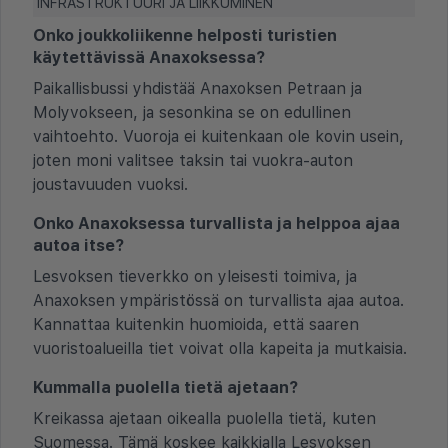
INFRASTRUKTUURI JA LIIKKUMINEN
Onko joukkoliikenne helposti turistien
käytettävissä Anaxoksessa?
Paikallisbussi yhdistää Anaxoksen Petraan ja
Molyvokseen, ja sesonkina se on edullinen
vaihtoehto. Vuoroja ei kuitenkaan ole kovin usein,
joten moni valitsee taksin tai vuokra-auton
joustavuuden vuoksi.
Onko Anaxoksessa turvallista ja helppoa ajaa
autoa itse?
Lesvoksen tieverkko on yleisesti toimiva, ja
Anaxoksen ympäristössä on turvallista ajaa autoa.
Kannattaa kuitenkin huomioida, että saaren
vuoristoalueilla tiet voivat olla kapeita ja mutkaisia.
Kummalla puolella tietä ajetaan?
Kreikassa ajetaan oikealla puolella tietä, kuten
Suomessa. Tämä koskee kaikkialla Lesvoksen