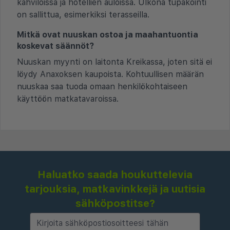
kahviloissa ja hotellien auloissa. Ulkona tupakointi
on sallittua, esimerkiksi terasseilla.
Mitkä ovat nuuskan ostoa ja maahantuontia
koskevat säännöt?
Nuuskan myynti on laitonta Kreikassa, joten sitä ei
löydy Anaxoksen kaupoista. Kohtuullisen määrän
nuuskaa saa tuoda omaan henkilökohtaiseen
käyttöön matkatavaroissa.
Haluatko saada houkuttelevia
tarjouksia, matkavinkkejä ja uutisia
sähköpostitse?