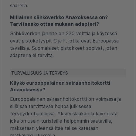
saarella.
Millainen sähköverkko Anaxoksessa on?
Tarvitseeko ottaa mukaan adapteri?
Sähköverkon jännite on 230 volttia ja käytössä
ovat pistoketyypit C ja F, jotka ovat Euroopassa
tavallisia. Suomalaiset pistokkeet sopivat, joten
adapteria ei tarvita.
TURVALLISUUS JA TERVEYS
Käykö eurooppalainen sairaanhoitokortti
Anaxoksessa?
Eurooppalainen sairaanhoitokortti on voimassa ja
sillä saa tarvittavaa hoitoa julkisessa
terveydenhuollossa. Yksityislääkärillä käynnistä,
joka on usein turisteille helpommin saatavilla,
maksetaan yleensä itse tai se katetaan
matkavakuutuksella.