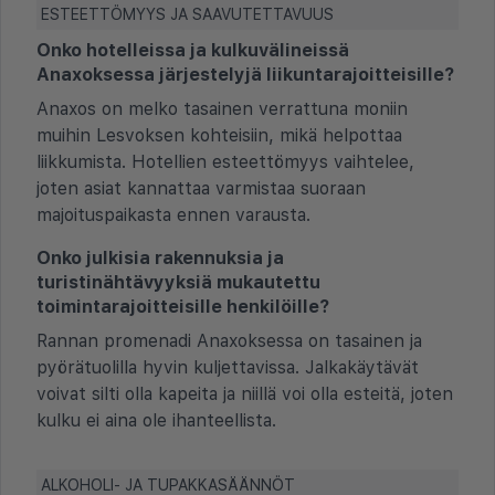
ESTEETTÖMYYS JA SAAVUTETTAVUUS
Onko hotelleissa ja kulkuvälineissä
Anaxoksessa järjestelyjä liikuntarajoitteisille?
Anaxos on melko tasainen verrattuna moniin
muihin Lesvoksen kohteisiin, mikä helpottaa
liikkumista. Hotellien esteettömyys vaihtelee,
joten asiat kannattaa varmistaa suoraan
majoituspaikasta ennen varausta.
Onko julkisia rakennuksia ja
turistinähtävyyksiä mukautettu
toimintarajoitteisille henkilöille?
Rannan promenadi Anaxoksessa on tasainen ja
pyörätuolilla hyvin kuljettavissa. Jalkakäytävät
voivat silti olla kapeita ja niillä voi olla esteitä, joten
kulku ei aina ole ihanteellista.
ALKOHOLI- JA TUPAKKASÄÄNNÖT