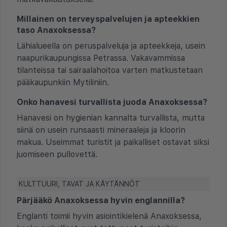
Millainen on terveyspalvelujen ja apteekkien
taso Anaxoksessa?
Lähialueella on peruspalveluja ja apteekkeja, usein
naapurikaupungissa Petrassa. Vakavammissa
tilanteissa tai sairaalahoitoa varten matkustetaan
pääkaupunkiin Mytiliniin.
Onko hanavesi turvallista juoda Anaxoksessa?
Hanavesi on hygienian kannalta turvallista, mutta
siinä on usein runsaasti mineraaleja ja kloorin
makua. Useimmat turistit ja paikalliset ostavat siksi
juomiseen pullovettä.
KULTTUURI, TAVAT JA KÄYTÄNNÖT
Pärjääkö Anaxoksessa hyvin englannilla?
Englanti toimii hyvin asiointikielenä Anaxoksessa,