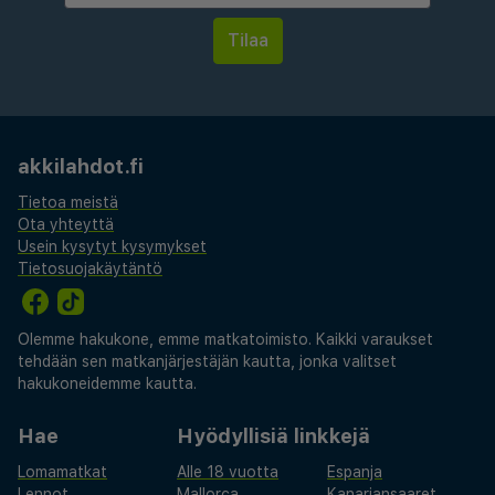
akkilahdot.fi
Tietoa meistä
Ota yhteyttä
Usein kysytyt kysymykset
Tietosuojakäytäntö
Olemme hakukone, emme matkatoimisto. Kaikki varaukset
tehdään sen matkanjärjestäjän kautta, jonka valitset
hakukoneidemme kautta.
Hae
Hyödyllisiä linkkejä
Lomamatkat
Alle 18 vuotta
Espanja
Lennot
Mallorca
Kanariansaaret