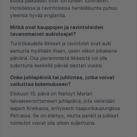
koska paikalliset ovat tottuneet turisteihin.
Hotelleissa ja ravintoloissa henkilökunta puhuu
yleensä hyvää englantia.
Mitkä ovat kauppojen ja ravintoloiden
tavanomaiset aukioloajat?
Turistikaudella liikkeet ja ravintolat ovat auki
aamusta myöhään iltaan, usein viikon jokaisena
päivänä. Osa pienemmistä liikkeistä voi olla
suljettuna keskellä päivää siestan vuoksi.
Onko juhlapäiviä tai juhlintaa, jotka voivat
vaikuttaa kokemukseen?
Elokuun 15. päivä on Neitsyt Marian
taivaaseenottamisen juhlapäivä, jota vietetään
laajasti Kreikassa, erityisesti naapurikaupungissa
Petrassa. Se on elämys, mutta pankit ja julkiset
toimistot voivat olla silloin suljettuina.