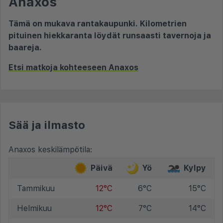
Anaxos
Tämä on mukava rantakaupunki. Kilometrien
pituinen hiekkaranta löydät runsaasti tavernoja ja
baareja.
Etsi matkoja kohteeseen Anaxos
Sää ja ilmasto
Anaxos keskilämpötila:
Päivä
Yö
Kylpy
Tammikuu
12°C
6°C
15°C
Helmikuu
12°C
7°C
14°C