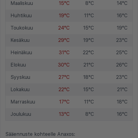
Maaliskuu
15°C
8°C
14°C
Huhtikuu
19°C
11°C
16°C
Toukokuu
24°C
15°C
19°C
Kesäkuu
29°C
19°C
23°C
Heinäkuu
31°C
22°C
25°C
Elokuu
30°C
21°C
26°C
Syyskuu
27°C
18°C
23°C
Lokakuu
22°C
15°C
21°C
Marraskuu
17°C
11°C
18°C
Joulukuu
13°C
8°C
16°C
Sääennuste kohteelle Anaxos: