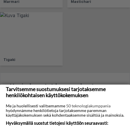
Marmari
Mastichari
Tigaki
Usein kysytyt kysymykset
Tarvitsemme suostumuksesi tarjotaksemme
henkilökohtaisen käyttökokemuksen
MAANTIEDE JA ILMASTO
Me ja huolellisesti valitsemamme
50 teknologiakumppania
hyödynnämme henkilötietoja tarjotaksemme paremman
Millä aikavyöhykkeellä Psalidi sijaitsee?
käyttäjäkokemuksen sekä kohdentaaksemme sisältöä ja mainoksia.
Psalidi on Itä Euroopan aikavyöhykkeellä ja on
Hyväksymällä suostut tietojesi käyttöön seuraavasti:
yhden tunnin Suomen aikaa edellä. Muista siirtää