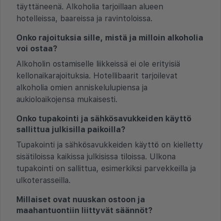
täyttäneenä. Alkoholia tarjoillaan alueen
hotelleissa, baareissa ja ravintoloissa.
Onko rajoituksia sille, mistä ja milloin alkoholia
voi ostaa?
Alkoholin ostamiselle liikkeissä ei ole erityisiä
kellonaikarajoituksia. Hotellibaarit tarjoilevat
alkoholia omien anniskelulupiensa ja
aukioloaikojensa mukaisesti.
Onko tupakointi ja sähkösavukkeiden käyttö
sallittua julkisilla paikoilla?
Tupakointi ja sähkösavukkeiden käyttö on kielletty
sisätiloissa kaikissa julkisissa tiloissa. Ulkona
tupakointi on sallittua, esimerkiksi parvekkeilla ja
ulkoterasseilla.
Millaiset ovat nuuskan ostoon ja
maahantuontiin liittyvät säännöt?