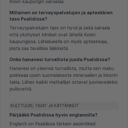
Kosin kaupungin sairaalaa.
Millainen on terveyspalvelujen ja apteekkien
taso Psalidissa?
Terveyspalvelujen taso on hyvä ja sekä sairaala
että yksityiset klinikat ovat lähellä Kosin
kaupungissa. Lähialueella on myös apteekkeja,
joista saa tavallisia lääkkeitä.
Onko hanavesi turvallista juoda Psalidissa?
Hanavesi on yleensä turvallista, mutta sen maku
poikkeaa usein suomalaisesta mineraalien ja kloorin
takia. Lähes kaikki matkailijat ostavat juomavedeksi
pullovettä.
KULTTUURI, TAVAT JA KÄYTÄNNÖT
Pärjääkö Psalidissa hyvin englannilla?
Englanti on Psalidissa tärkein asiointikieli