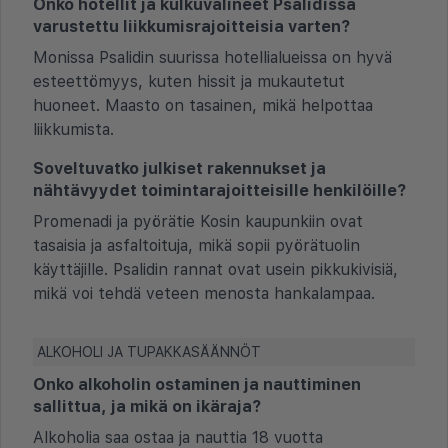
Onko hotellit ja kulkuvälineet Psalidissa
varustettu liikkumisrajoitteisia varten?
Monissa Psalidin suurissa hotellialueissa on hyvä
esteettömyys, kuten hissit ja mukautetut
huoneet. Maasto on tasainen, mikä helpottaa
liikkumista.
Soveltuvatko julkiset rakennukset ja
nähtävyydet toimintarajoitteisille henkilöille?
Promenadi ja pyörätie Kosin kaupunkiin ovat
tasaisia ja asfaltoituja, mikä sopii pyörätuolin
käyttäjille. Psalidin rannat ovat usein pikkukivisiä,
mikä voi tehdä veteen menosta hankalampaa.
ALKOHOLI JA TUPAKKASÄÄNNÖT
Onko alkoholin ostaminen ja nauttiminen
sallittua, ja mikä on ikäraja?
Alkoholia saa ostaa ja nauttia 18 vuotta