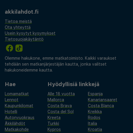
akkilahdot.fi
Tietoa meistä
Ota yhteyttä
Usein kysytyt kysymykset
Tietosuojakäytäntö
Olemme hakukone, emme matkatoimisto. Kaikki varaukset
tehdään sen matkanjärjestäjän kautta, jonka valitset
hakukoneidemme kautta.
Hae
Hyödyllisiä linkkejä
Lomamatkat
Alle 18 vuotta
Espanja
Lennot
Mallorca
Kanariansaaret
Kaupunkilomat
Costa Brava
Costa Blanca
Hotelli
Costa del Sol
Kreikka
Autonvuokraus
Kreeta
Rodos
Äkkilähdöt
Turkki
Italia
Matkakohde
Kypros
Kroatia