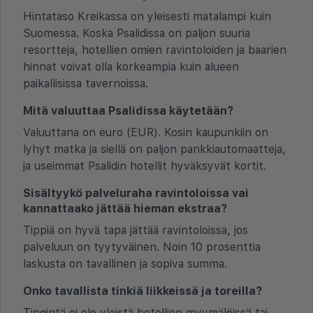
Hintataso Kreikassa on yleisesti matalampi kuin
Suomessa. Koska Psalidissa on paljon suuria
resortteja, hotellien omien ravintoloiden ja baarien
hinnat voivat olla korkeampia kuin alueen
paikallisissa tavernoissa.
Mitä valuuttaa Psalidissa käytetään?
Valuuttana on euro (EUR). Kosin kaupunkiin on
lyhyt matka ja siellä on paljon pankkiautomaatteja,
ja useimmat Psalidin hotellit hyväksyvät kortit.
Sisältyykö palveluraha ravintoloissa vai
kannattaako jättää hieman ekstraa?
Tippiä on hyvä tapa jättää ravintoloissa, jos
palveluun on tyytyväinen. Noin 10 prosenttia
laskusta on tavallinen ja sopiva summa.
Onko tavallista tinkiä liikkeissä ja toreilla?
Tingintä ei ole yleistä hotellien myymälöissä tai