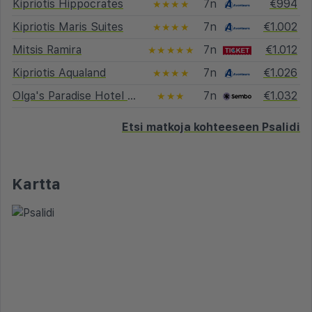
Kipriotis Hippocrates
7n
€994
★★★★
Kipriotis Maris Suites
7n
€1.002
★★★★
Mitsis Ramira
7n
€1.012
★★★★★
Kipriotis Aqualand
7n
€1.026
★★★★
Olga's Paradise Hotel Apartments
7n
€1.032
★★★
Etsi matkoja kohteeseen Psalidi
Kartta