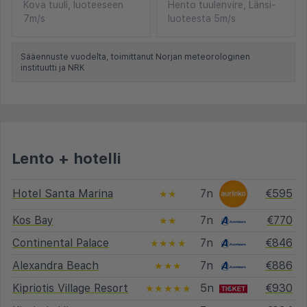
Kova tuuli, luoteeseen
Hento tuulenvire, Länsi-
7m/s
luoteesta 5m/s
Sääennuste vuodelta, toimittanut Norjan meteorologinen
instituutti ja NRK
Lento + hotelli
Hotel Santa Marina
7n
€595
★★
Kos Bay
7n
€770
★★
Continental Palace
7n
€846
★★★★
Alexandra Beach
7n
€886
★★★
Kipriotis Village Resort
5n
€930
★★★★★