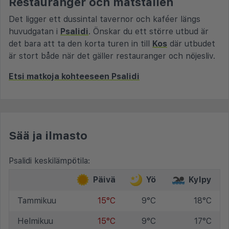
Restauranger och matställen
Det ligger ett dussintal tavernor och kaféer längs
huvudgatan i
Psalidi
. Önskar du ett större utbud är
det bara att ta den korta turen in till
Kos
där utbudet
är stort både när det gäller restauranger och nöjesliv.
Etsi matkoja kohteeseen Psalidi
Sää ja ilmasto
Psalidi keskilämpötila:
Päivä
Yö
Kylpy
Tammikuu
15°C
9°C
18°C
Helmikuu
15°C
9°C
17°C