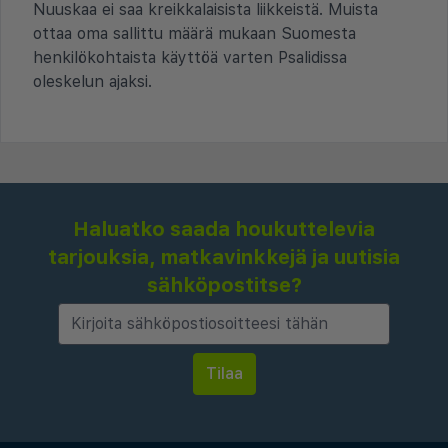
Nuuskaa ei saa kreikkalaisista liikkeistä. Muista
ottaa oma sallittu määrä mukaan Suomesta
henkilökohtaista käyttöä varten Psalidissa
oleskelun ajaksi.
Haluatko saada houkuttelevia
tarjouksia, matkavinkkejä ja uutisia
sähköpostitse?