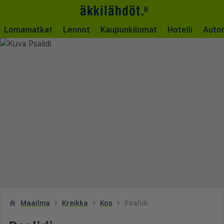
Lomamatkat
Lennot
Kaupunkilomat
Hotelli
Auto
Maailma
Kreikka
Kos
Psalidi