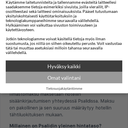
Käytämme laitetunnisteita ja tallennamme evästeitä laitteellesi
kelloa yhden tunnin eteenpäin saapuessa.
saadaksemme tietoja esimerkiksi sivuista, joilla vierailit, IP-
osoitteestasi sekä laitteesi ominaisuuksista. Pääset tutustumaan
yksityiskohtaisesti käyttötarkoituksiin ja
Milloin on paras aika vierailla Psalidissa?
teknologiakumppaneihimme seuraavalla välilehdellä.
Hylkääminen voi vaikuttaa sivuston toimivuuteen ja
Paras aika on toukokuusta lokakuuhun. Psalidi
käytettävyyteen.
sijaitsee itärannikolla ja siellä käy usein raikas tuuli,
Jotkin teknologiamme voivat käsitellä tietoja myös ilman
mikä tekee alueesta suositun purjelautailijoiden
suostumusta, jos niillä on siihen oikeutettu peruste. Voit vastustaa
keskuudessa ja miellyttävän auringonottoon
tätä tai muuttaa asetuksiasi milloin tahansa seuraavalla
välilehdellä.
keskikesällä.
Hyväksy kaikki
TALOUS JA MAKSAMINEN
Omat valintani
Onko hotelliyöpymisestä turisteille veroja tai
lisämaksuja?
Tietosuojakäytäntömme
Ilmastomaksu maksetaan hotellin
sisäänkirjautumisen yhteydessä Psalidissa. Maksu
on pakollinen ja sen suuruus määräytyy hotellin
tähtiluokituksen mukaan.
Millainen on Psalidin yleinen hintataso?