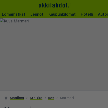
Lomamatkat
Lennot
Kaupunkilomat
Hotelli
Auto
Maailma
Kreikka
Kos
Marmari