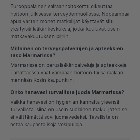
Eurooppalainen sairaanhoitokortti oikeuttaa
hoitoon julkisessa terveydenhuollossa. Nopeampaa
apua varten monet matkailijat käyttävät silti
yksityisiä lääkärikeskuksia, jotka kuuluvat usein
matkavakuutuksen piiriin.
Millainen on terveyspalvelujen ja apteekkien
taso Marmarissa?
Marmarissa on peruslääkäripalveluja ja apteekkeja.
Tarvittaessa vaativampaan hoitoon tai sairaalaan
mennään Kosin kaupunkiin.
Onko hanavesi turvallista juoda Marmarissa?
Vaikka hanavesi on hygienian kannalta yleensä
turvallista, siinä on usein suolainen maku, joten se
ei välttämättä sovi juomavedeksi. Tavallista on
ostaa kaupasta isoja vesipulloja.