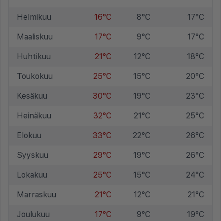
Helmikuu
16°C
8°C
17°C
Maaliskuu
17°C
9°C
17°C
Huhtikuu
21°C
12°C
18°C
Toukokuu
25°C
15°C
20°C
Kesäkuu
30°C
19°C
23°C
Heinäkuu
32°C
21°C
25°C
Elokuu
33°C
22°C
26°C
Syyskuu
29°C
19°C
26°C
Lokakuu
25°C
15°C
24°C
Marraskuu
21°C
12°C
21°C
Joulukuu
17°C
9°C
19°C