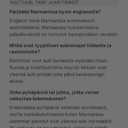
KULTTUURI, TAVAT JA KÄYTÄNNÖT
Pärjääkö Marmarissa hyvin englannilla?
Englanti toimii Marmarissa erinomaisesti
asiointikielenä. Matkailussa työskentelevä
paikallisväestö on tottunut kansainvälisiin vieraisiin.
Mitkä ovat tyypilliset aukioloajat liikkeille ja
ravintoloille?
Ravintolat ovat auki lounaasta myöhään iltaan.
Ruokaa ja turistituotteita myyvät liikkeet ovat
yleensä auki pitkään joka päivä kesäsesongin
aikana.
Onko pyhäpäiviä tai juhlia, jotka voivat
vaikuttaa kokemukseen?
Kreikkalaisia pyhäpäiviä vietetään arvokkaasti,
mutta matkailukohteessa kuten Marmarissa
useimmat palvelut ovat yleensä auki normaalisti.