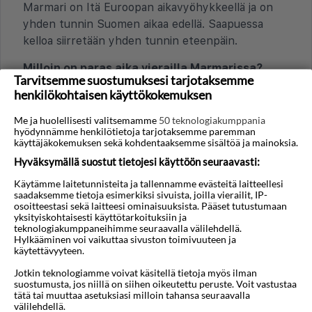
Marmari on Itä Euroopan aikavyöhykkeellä ja on
yhden tunnin Suomen aikaa edellä. Saapuessa
kelloa siirretään yhden tunnin eteenpäin.
Milloin on paras aika vierailla Marmarissa?
Tarvitsemme suostumuksesi tarjotaksemme
Kesäkuukaudet toukokuusta lokakuuhun sopivat
henkilökohtaisen käyttökokemuksen
parhaiten rantalomaan. Marmari sijaitsee saaren
Me ja huolellisesti valitsemamme
50 teknologiakumppania
pohjoispuolella, missä käy usein merituuli, joka
hyödynnämme henkilötietoja tarjotaksemme paremman
tekee heinä ja elokuun kuumimmista päivistä
käyttäjäkokemuksen sekä kohdentaaksemme sisältöä ja mainoksia.
miellyttävämpiä.
Hyväksymällä suostut tietojesi käyttöön seuraavasti:
Käytämme laitetunnisteita ja tallennamme evästeitä laitteellesi
saadaksemme tietoja esimerkiksi sivuista, joilla vierailit, IP-
TALOUS JA MAKSAMINEN
osoitteestasi sekä laitteesi ominaisuuksista. Pääset tutustumaan
yksityiskohtaisesti käyttötarkoituksiin ja
Onko hotelliyöpymisestä turisteille veroja tai
teknologiakumppaneihimme seuraavalla välilehdellä.
lisämaksuja?
Hylkääminen voi vaikuttaa sivuston toimivuuteen ja
käytettävyyteen.
Pakollinen ilmastomaksu maksetaan suoraan
Jotkin teknologiamme voivat käsitellä tietoja myös ilman
hotellin vastaanottoon saapuessa Marmariin.
suostumusta, jos niillä on siihen oikeutettu peruste. Voit vastustaa
Maksun suuruus riippuu hotellin tasosta ja se
tätä tai muuttaa asetuksiasi milloin tahansa seuraavalla
välilehdellä.
veloitetaan yöltä.