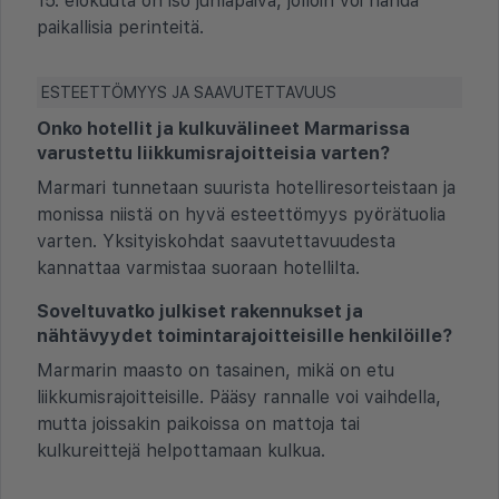
15. elokuuta on iso juhlapäivä, jolloin voi nähdä
paikallisia perinteitä.
ESTEETTÖMYYS JA SAAVUTETTAVUUS
Onko hotellit ja kulkuvälineet Marmarissa
varustettu liikkumisrajoitteisia varten?
Marmari tunnetaan suurista hotelliresorteistaan ja
monissa niistä on hyvä esteettömyys pyörätuolia
varten. Yksityiskohdat saavutettavuudesta
kannattaa varmistaa suoraan hotellilta.
Soveltuvatko julkiset rakennukset ja
nähtävyydet toimintarajoitteisille henkilöille?
Marmarin maasto on tasainen, mikä on etu
liikkumisrajoitteisille. Pääsy rannalle voi vaihdella,
mutta joissakin paikoissa on mattoja tai
kulkureittejä helpottamaan kulkua.