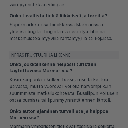
vain pyöristetään ylöspäin.
Onko tavallista tinkiä liikkeissä ja toreilla?
Supermarketeissa tai liikkeissä Marmarissa ei
yleensä tingitä. Tingintää voi esiintyä lähinnä
matkamuistoja myyvillä rantamyyjillä tai kojuissa.
INFRASTRUKTUURI JA LIIKENNE
Onko joukkoliikenne helposti turistien
käytettävissä Marmarissa?
Kosin kaupunkiin kulkee busseja useita kertoja
päivässä, mutta vuoroväli voi olla harvempi kuin
suurimmista matkailukohteista. Bussilipun voi usein
ostaa bussista tai lipunmyynnistä ennen lähtöä.
Onko auton ajaminen turvallista ja helppoa
Marmarissa?
Marmarin ympäristön tiet ovat tasaisia ja selkeitä,