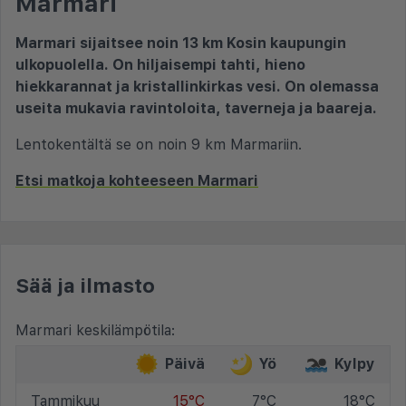
Marmari
Marmari sijaitsee noin 13 km Kosin kaupungin
ulkopuolella. On hiljaisempi tahti, hieno
hiekkarannat ja kristallinkirkas vesi. On olemassa
useita mukavia ravintoloita, taverneja ja baareja.
Lentokentältä se on noin 9 km Marmariin.
Etsi matkoja kohteeseen Marmari
Sää ja ilmasto
Marmari keskilämpötila:
Päivä
Yö
Kylpy
Tammikuu
15°C
7°C
18°C