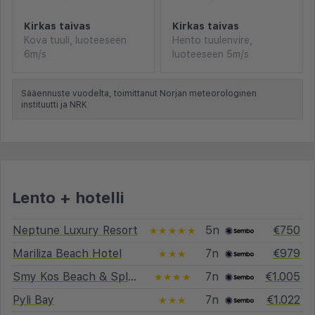
Kirkas taivas
Kirkas taivas
Kova tuuli, luoteeseen
Hento tuulenvire,
6m/s
luoteeseen 5m/s
Sääennuste vuodelta, toimittanut Norjan meteorologinen
instituutti ja NRK
Lento + hotelli
Neptune Luxury Resort
5n
€750
★★★★★
Mariliza Beach Hotel
7n
€979
★★★
Smy Kos Beach & Splash
7n
€1.005
★★★★
Pyli Bay
7n
€1.022
★★★