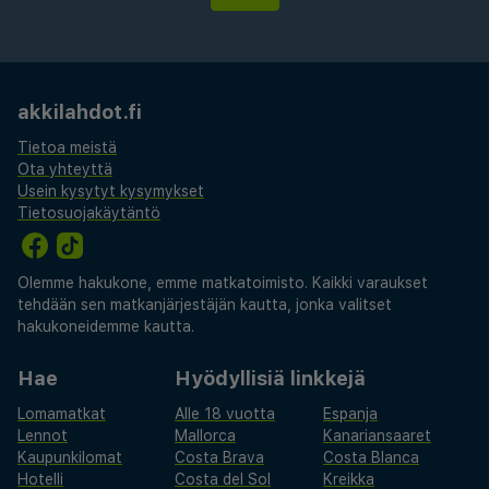
akkilahdot.fi
Tietoa meistä
Ota yhteyttä
Usein kysytyt kysymykset
Tietosuojakäytäntö
Olemme hakukone, emme matkatoimisto. Kaikki varaukset
tehdään sen matkanjärjestäjän kautta, jonka valitset
hakukoneidemme kautta.
Hae
Hyödyllisiä linkkejä
Lomamatkat
Alle 18 vuotta
Espanja
Lennot
Mallorca
Kanariansaaret
Kaupunkilomat
Costa Brava
Costa Blanca
Hotelli
Costa del Sol
Kreikka