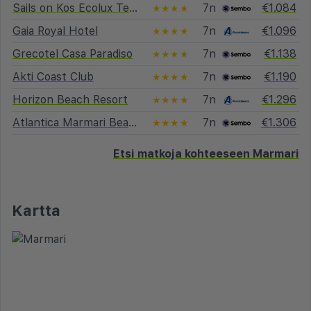
Sails on Kos Ecolux Tented Village
7n
€1.084
★★★★
Gaia Royal Hotel
7n
€1.096
★★★★
Grecotel Casa Paradiso
7n
€1.138
★★★★
Akti Coast Club
7n
€1.190
★★★★
Horizon Beach Resort
7n
€1.296
★★★★
Atlantica Marmari Beach
7n
€1.306
★★★★
Etsi matkoja kohteeseen Marmari
Kartta