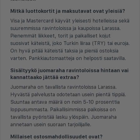
Mitkä luottokortit ja maksutavat ovat yleisiä?
Visa ja Mastercard käyvät yleisesti hotelleissa sekä
suuremmissa ravintoloissa ja kaupoissa Larassa.
Pienemmät liikkeet, torit ja paikalliset kojut
suosivat käteistä, joko Turkin liiraa (TRY) tai euroja.
On hyvä pitää käteistä taksia ja pieniä ostoksia
varten. Pankkiautomaatteja on helposti saatavilla.
Sisältyykö juomaraha ravintoloissa hintaan vai
kannattaako jättää extraa?
Juomaraha on tavallista ravintoloissa Larassa.
Hyvästä palvelusta odotetaan usein pientä tippiä.
Suuntaa antava määrä on noin 5-10 prosenttia
loppusummasta. Paikallisimmissa paikoissa on
tavallista pyöristää lasku ylöspäin. Juomaraha
annetaan usein suoraan tarjoilijalle.
Millaiset ostosmahdollisuudet ovat?