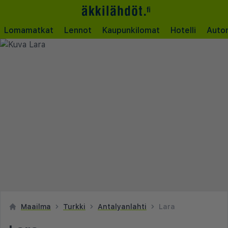
Lomamatkat
Lennot
Kaupunkilomat
Hotelli
Auto
Maailma
Turkki
Antalyanlahti
Lara