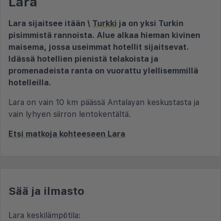
Lara
Lara sijaitsee itään \
Turkki
ja on yksi Turkin
pisimmistä rannoista. Alue alkaa hieman kivinen
maisema, jossa useimmat hotellit sijaitsevat.
Idässä hotellien pienistä telakoista ja
promenadeista ranta on vuorattu ylellisemmillä
hotelleilla.
Lara on vain 10 km päässä Antalayan keskustasta ja
vain lyhyen siirron lentokentältä.
Etsi matkoja kohteeseen Lara
Sää ja ilmasto
Lara keskilämpötila: