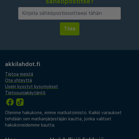
sähköpostitse?
akkilahdot.fi
Tietoa meistä
Ota yhteyttä
Usein kysytyt kysymykset
Tietosuojakäytäntö
Olemme hakukone, emme matkatoimisto. Kaikki varaukset
tehdään sen matkanjärjestäjän kautta, jonka valitset
hakukoneidemme kautta.