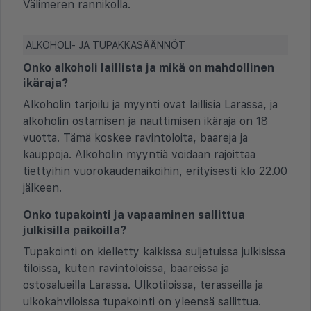
Välimeren rannikolla.
ALKOHOLI- JA TUPAKKASÄÄNNÖT
Onko alkoholi laillista ja mikä on mahdollinen
ikäraja?
Alkoholin tarjoilu ja myynti ovat laillisia Larassa, ja
alkoholin ostamisen ja nauttimisen ikäraja on 18
vuotta. Tämä koskee ravintoloita, baareja ja
kauppoja. Alkoholin myyntiä voidaan rajoittaa
tiettyihin vuorokaudenaikoihin, erityisesti klo 22.00
jälkeen.
Onko tupakointi ja vapaaminen sallittua
julkisilla paikoilla?
Tupakointi on kielletty kaikissa suljetuissa julkisissa
tiloissa, kuten ravintoloissa, baareissa ja
ostosalueilla Larassa. Ulkotiloissa, terasseilla ja
ulkokahviloissa tupakointi on yleensä sallittua.