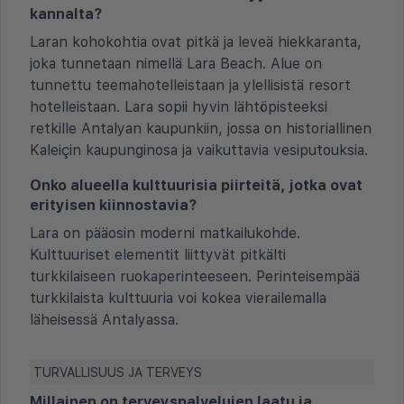
kannalta?
Laran kohokohtia ovat pitkä ja leveä hiekkaranta,
joka tunnetaan nimellä Lara Beach. Alue on
tunnettu teemahotelleistaan ja ylellisistä resort
hotelleistaan. Lara sopii hyvin lähtöpisteeksi
retkille Antalyan kaupunkiin, jossa on historiallinen
Kaleiçin kaupunginosa ja vaikuttavia vesiputouksia.
Onko alueella kulttuurisia piirteitä, jotka ovat
erityisen kiinnostavia?
Lara on pääosin moderni matkailukohde.
Kulttuuriset elementit liittyvät pitkälti
turkkilaiseen ruokaperinteeseen. Perinteisempää
turkkilaista kulttuuria voi kokea vierailemalla
läheisessä Antalyassa.
TURVALLISUUS JA TERVEYS
Millainen on terveyspalvelujen laatu ja