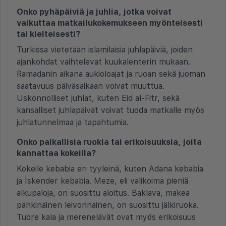
Onko pyhäpäiviä ja juhlia, jotka voivat
vaikuttaa matkailukokemukseen myönteisesti
tai kielteisesti?
Turkissa vietetään islamilaisia juhlapäiviä, joiden
ajankohdat vaihtelevat kuukalenterin mukaan.
Ramadanin aikana aukioloajat ja ruoan sekä juoman
saatavuus päiväsaikaan voivat muuttua.
Uskonnolliset juhlat, kuten Eid al-Fitr, sekä
kansalliset juhlapäivät voivat tuoda matkalle myös
juhlatunnelmaa ja tapahtumia.
Onko paikallisia ruokia tai erikoisuuksia, joita
kannattaa kokeilla?
Kokeile kebabia eri tyyleinä, kuten Adana kebabia
ja İskender kebabia. Meze, eli valikoima pieniä
alkupaloja, on suosittu aloitus. Baklava, makea
pähkinäinen leivonnainen, on suosittu jälkiruoka.
Tuore kala ja merenelävät ovat myös erikoisuus