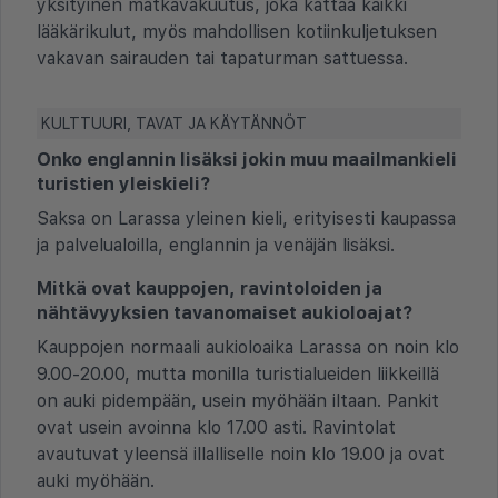
yksityinen matkavakuutus, joka kattaa kaikki
lääkärikulut, myös mahdollisen kotiinkuljetuksen
vakavan sairauden tai tapaturman sattuessa.
KULTTUURI, TAVAT JA KÄYTÄNNÖT
Onko englannin lisäksi jokin muu maailmankieli
turistien yleiskieli?
Saksa on Larassa yleinen kieli, erityisesti kaupassa
ja palvelualoilla, englannin ja venäjän lisäksi.
Mitkä ovat kauppojen, ravintoloiden ja
nähtävyyksien tavanomaiset aukioloajat?
Kauppojen normaali aukioloaika Larassa on noin klo
9.00-20.00, mutta monilla turistialueiden liikkeillä
on auki pidempään, usein myöhään iltaan. Pankit
ovat usein avoinna klo 17.00 asti. Ravintolat
avautuvat yleensä illalliselle noin klo 19.00 ja ovat
auki myöhään.