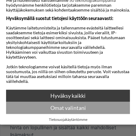
palveluissa.
hyödynnämme henkilötietoja tarjotaksemme paremman
käyttäjäkokemuksen sekä kohdentaaksemme sisältöä ja mainoksia.
Hyväksymällä suostut tietojesi käyttöön seuraavasti:
TALOUS JA MAKSAMINEN
Käytämme laitetunnisteita ja tallennamme evästeitä laitteellesi
Millainen on yleinen hintataso?
saadaksemme tietoja esimerkiksi sivuista, joilla vierailit, IP-
osoitteestasi sekä laitteesi ominaisuuksista. Pääset tutustumaan
Hintataso Larassa on yleensä selvästi Suomen
yksityiskohtaisesti käyttötarkoituksiin ja
teknologiakumppaneihimme seuraavalla välilehdellä.
hintatasoa alhaisempi. Ruokaostokset, ulkona
Hylkääminen voi vaikuttaa sivuston toimivuuteen ja
syöminen ja paikalliset palvelut ovat usein edullisia.
käytettävyyteen.
Koska Lara on luksushotellien aluetta, joidenkin
Jotkin teknologiamme voivat käsitellä tietoja myös ilman
ravintoloiden ja luksustuotteiden hinnat voivat olla
suostumusta, jos niillä on siihen oikeutettu peruste. Voit vastustaa
tätä tai muuttaa asetuksiasi milloin tahansa seuraavalla
korkeampia kuin Turkin paikallisemmilla alueilla.
välilehdellä.
Onko turisteille veroja tai lisämaksuja,
Hyväksy kaikki
esimerkiksi hotellimajoituksesta?
Larassa tai Turkissa ei yleensä ole erillistä virallista
Omat valintani
turistiveroa. Hotellihinta sisältää usein verot ja
Tietosuojakäytäntömme
maksut, mutta kannattaa tarkistaa, että hotellin
hinta on lopullinen ja sisältää kaikki mahdolliset
lisämaksut.