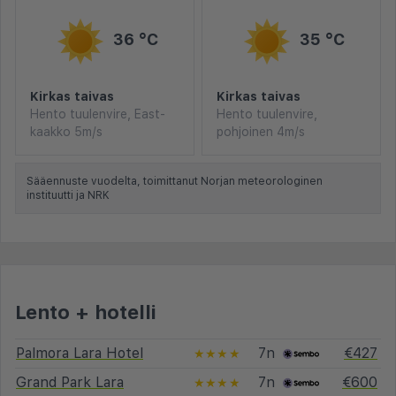
36 °C
35 °C
Kirkas taivas
Kirkas taivas
Hento tuulenvire, East-
Hento tuulenvire,
kaakko 5m/s
pohjoinen 4m/s
Sääennuste vuodelta, toimittanut Norjan meteorologinen
instituutti ja NRK
Lento + hotelli
Palmora Lara Hotel
7n
€427
★★★★
Grand Park Lara
7n
€600
★★★★