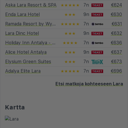
Aska Lara Resort & SPA
7n
€624
★★★★★
Enda Lara Hotel
9n
€630
★★★
Ramada Resort by Wyndham Lara
7n
€631
★★★★★
Lara Dinc Hotel
9n
€632
★★★
Holiday Inn Antalya - Lara by IHG
7n
€636
★★★★
Alice Hotel Antalya
9n
€637
★★★
Elysium Green Suites
7n
€673
★★★
Adalya Elite Lara
7n
€696
★★★★★
Etsi matkoja kohteeseen Lara
Kartta