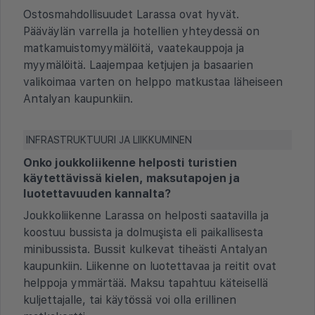
Ostosmahdollisuudet Larassa ovat hyvät.
Pääväylän varrella ja hotellien yhteydessä on
matkamuistomyymälöitä, vaatekauppoja ja
myymälöitä. Laajempaa ketjujen ja basaarien
valikoimaa varten on helppo matkustaa läheiseen
Antalyan kaupunkiin.
INFRASTRUKTUURI JA LIIKKUMINEN
Onko joukkoliikenne helposti turistien
käytettävissä kielen, maksutapojen ja
luotettavuuden kannalta?
Joukkoliikenne Larassa on helposti saatavilla ja
koostuu bussista ja dolmuşista eli paikallisesta
minibussista. Bussit kulkevat tiheästi Antalyan
kaupunkiin. Liikenne on luotettavaa ja reitit ovat
helppoja ymmärtää. Maksu tapahtuu käteisellä
kuljettajalle, tai käytössä voi olla erillinen