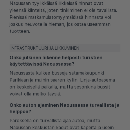
Naoussan tyylikkäissä liikkeissä hinnat ovat
yleensä kiinteitä, joten tinkiminen ei ole tavallista.
Pienissä matkamuistomyymälöissä hinnasta voi
joskus neuvotella hieman, jos ostaa useamman
tuotteen.
INFRASTRUKTUURI JA LIIKKUMINEN
Onko julkinen liikenne helposti turistien
käytettävissä Naoussassa?
Naoussasta kulkee busseja satamakaupunki
Parikiaan ja muihin saaren kyliin. Linja-autoasema
on keskeisellä paikalla, mutta sesonkina bussit
voivat olla melko täysiä.
Onko auton ajaminen Naoussassa turvallista ja
helppoa?
Paroksella on turvallista ajaa autoa, mutta
Naoussan keskustan kadut ovat kapeita ja usein