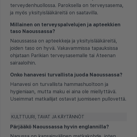
terveydenhuollossa. Paroksella on terveysasema,
ja myös yksityislääkäreitä on saatavilla.
Millainen on terveyspalvelujen ja apteekkien
taso Naoussassa?
Naoussassa on apteekkeja ja yksityislääkäreitä,
joiden taso on hyvä. Vakavammissa tapauksissa
ohjataan Parikian terveysasemalle tai Ateenan
sairaaloihin.
Onko hanavesi turvallista juoda Naoussassa?
Hanavesi on turvallista hammashuoltoon ja
hygieniaan, mutta maku ei aina ole miellyttävä.
Useimmat matkailijat ostavat juomiseen pullovettä.
KULTTUURI, TAVAT JA KÄYTÄNNÖT
Pärjääkö Naoussassa hyvin englannilla?
Naoussa on kansainvälinen matkakohde, joten