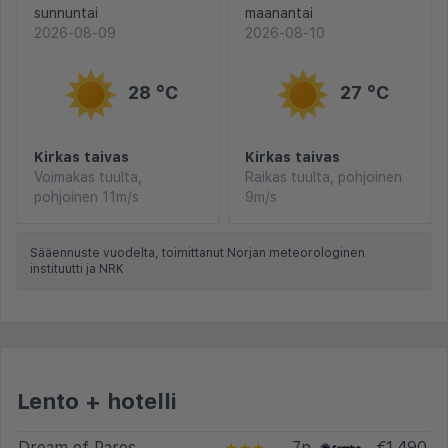
sunnuntai
maanantai
2026-08-09
2026-08-10
28 °C
27 °C
Kirkas taivas
Kirkas taivas
Voimakas tuulta,
Raikas tuulta, pohjoinen
pohjoinen 11m/s
9m/s
Sääennuste vuodelta, toimittanut Norjan meteorologinen
instituutti ja NRK
Lento + hotelli
Dream of Paros
7n
€1.490
★★★