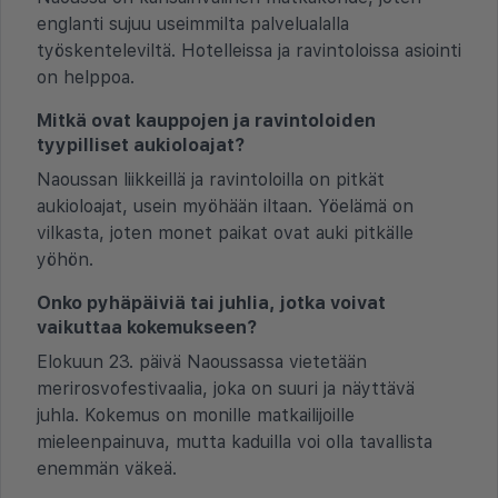
englanti sujuu useimmilta palvelualalla
työskenteleviltä. Hotelleissa ja ravintoloissa asiointi
on helppoa.
Mitkä ovat kauppojen ja ravintoloiden
tyypilliset aukioloajat?
Naoussan liikkeillä ja ravintoloilla on pitkät
aukioloajat, usein myöhään iltaan. Yöelämä on
vilkasta, joten monet paikat ovat auki pitkälle
yöhön.
Onko pyhäpäiviä tai juhlia, jotka voivat
vaikuttaa kokemukseen?
Elokuun 23. päivä Naoussassa vietetään
merirosvofestivaalia, joka on suuri ja näyttävä
juhla. Kokemus on monille matkailijoille
mieleenpainuva, mutta kaduilla voi olla tavallista
enemmän väkeä.