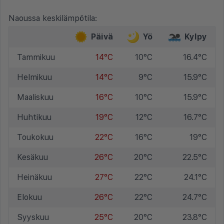
Naoussa keskilämpötila:
Päivä
Yö
Kylpy
Tammikuu
14°C
10°C
16.4°C
Helmikuu
14°C
9°C
15.9°C
Maaliskuu
16°C
10°C
15.9°C
Huhtikuu
19°C
12°C
16.7°C
Toukokuu
22°C
16°C
19°C
Kesäkuu
26°C
20°C
22.5°C
Heinäkuu
27°C
22°C
24.1°C
Elokuu
26°C
22°C
24.7°C
Syyskuu
25°C
20°C
23.8°C