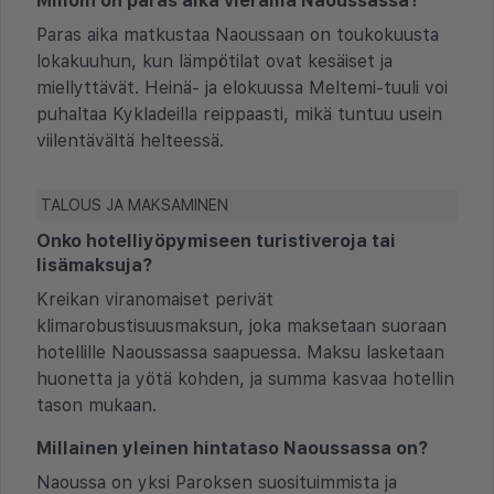
Milloin on paras aika vierailla Naoussassa?
Paras aika matkustaa Naoussaan on toukokuusta
lokakuuhun, kun lämpötilat ovat kesäiset ja
miellyttävät. Heinä- ja elokuussa Meltemi-tuuli voi
puhaltaa Kykladeilla reippaasti, mikä tuntuu usein
viilentävältä helteessä.
TALOUS JA MAKSAMINEN
Onko hotelliyöpymiseen turistiveroja tai
lisämaksuja?
Kreikan viranomaiset perivät
klimarobustisuusmaksun, joka maksetaan suoraan
hotellille Naoussassa saapuessa. Maksu lasketaan
huonetta ja yötä kohden, ja summa kasvaa hotellin
tason mukaan.
Millainen yleinen hintataso Naoussassa on?
Naoussa on yksi Paroksen suosituimmista ja