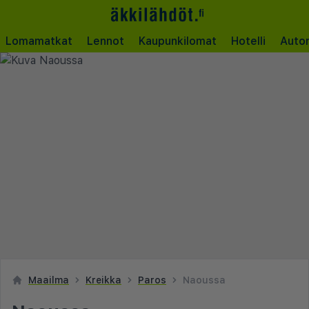
Lomamatkat
Lennot
Kaupunkilomat
Hotelli
Auto
Maailma
Kreikka
Paros
Naoussa