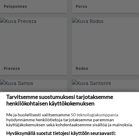
Peloponnes
Poros
Preveza
Rodos
Tarvitsemme suostumuksesi tarjotaksemme
henkilökohtaisen käyttökokemuksen
Me ja huolellisesti valitsemamme
50 teknologiakumppania
hyödynnämme henkilötietoja tarjotaksemme paremman
käyttäjäkokemuksen sekä kohdentaaksemme sisältöä ja mainoksia.
Samos
Santorini
Hyväksymällä suostut tietojesi käyttöön seuraavasti: