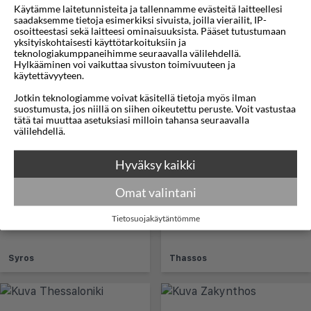
Käytämme laitetunnisteita ja tallennamme evästeitä laitteellesi
saadaksemme tietoja esimerkiksi sivuista, joilla vierailit, IP-
osoitteestasi sekä laitteesi ominaisuuksista. Pääset tutustumaan
yksityiskohtaisesti käyttötarkoituksiin ja
teknologiakumppaneihimme seuraavalla välilehdellä.
Hylkääminen voi vaikuttaa sivuston toimivuuteen ja
käytettävyyteen.
Jotkin teknologiamme voivat käsitellä tietoja myös ilman
suostumusta, jos niillä on siihen oikeutettu peruste. Voit vastustaa
tätä tai muuttaa asetuksiasi milloin tahansa seuraavalla
Skiatos
Skyros
välilehdellä.
Hyväksy kaikki
Omat valintani
Tietosuojakäytäntömme
Syros
Thassos