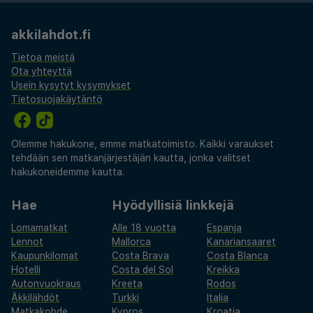
akkilahdot.fi
Tietoa meistä
Ota yhteyttä
Usein kysytyt kysymykset
Tietosuojakäytäntö
Olemme hakukone, emme matkatoimisto. Kaikki varaukset
tehdään sen matkanjärjestäjän kautta, jonka valitset
hakukoneidemme kautta.
Hae
Hyödyllisiä linkkejä
Lomamatkat
Alle 18 vuotta
Espanja
Lennot
Mallorca
Kanariansaaret
Kaupunkilomat
Costa Brava
Costa Blanca
Hotelli
Costa del Sol
Kreikka
Autonvuokraus
Kreeta
Rodos
Äkkilähdöt
Turkki
Italia
Matkakohde
Kypros
Kroatia