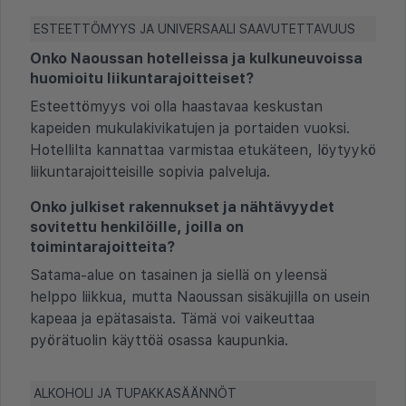
ESTEETTÖMYYS JA UNIVERSAALI SAAVUTETTAVUUS
Onko Naoussan hotelleissa ja kulkuneuvoissa
huomioitu liikuntarajoitteiset?
Esteettömyys voi olla haastavaa keskustan
kapeiden mukulakivikatujen ja portaiden vuoksi.
Hotellilta kannattaa varmistaa etukäteen, löytyykö
liikuntarajoitteisille sopivia palveluja.
Onko julkiset rakennukset ja nähtävyydet
sovitettu henkilöille, joilla on
toimintarajoitteita?
Satama-alue on tasainen ja siellä on yleensä
helppo liikkua, mutta Naoussan sisäkujilla on usein
kapeaa ja epätasaista. Tämä voi vaikeuttaa
pyörätuolin käyttöä osassa kaupunkia.
ALKOHOLI JA TUPAKKASÄÄNNÖT