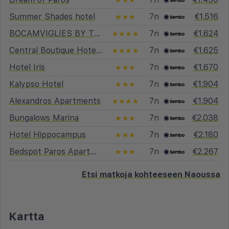
Summer Shades hotel
7n
€1.516
★★★
BOCAMVIGLIES BY THE SEA
7n
€1.624
★★★★
Central Boutique Hotel by Naoussa Hills
7n
€1.625
★★★★
Hotel Iris
7n
€1.670
★★★
Kalypso Hotel
7n
€1.904
★★★
Alexandros Apartments
7n
€1.904
★★★★
Bungalows Marina
7n
€2.038
★★★
Hotel Hippocampus
7n
€2.180
★★★
Bedspot Paros Apartments
7n
€2.267
★★★
Etsi matkoja kohteeseen Naoussa
Kartta