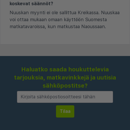
koskevat säännöt?
Nuuskan myynti ei ole sallittua Kreikassa. Nuuskaa
voi ottaa mukaan omaan käyttöön Suomesta
matkatavaroissa, kun matkustaa Naoussaan.
Haluatko saada houkuttelevia
tarjouksia, matkavinkkejä ja uutisia
sähköpostitse?