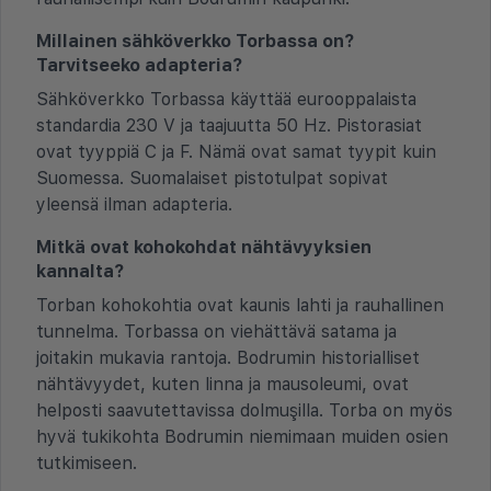
Millainen sähköverkko Torbassa on?
Tarvitseeko adapteria?
Sähköverkko Torbassa käyttää eurooppalaista
standardia 230 V ja taajuutta 50 Hz. Pistorasiat
ovat tyyppiä C ja F. Nämä ovat samat tyypit kuin
Suomessa. Suomalaiset pistotulpat sopivat
yleensä ilman adapteria.
Mitkä ovat kohokohdat nähtävyyksien
kannalta?
Torban kohokohtia ovat kaunis lahti ja rauhallinen
tunnelma. Torbassa on viehättävä satama ja
joitakin mukavia rantoja. Bodrumin historialliset
nähtävyydet, kuten linna ja mausoleumi, ovat
helposti saavutettavissa dolmuşilla. Torba on myös
hyvä tukikohta Bodrumin niemimaan muiden osien
tutkimiseen.