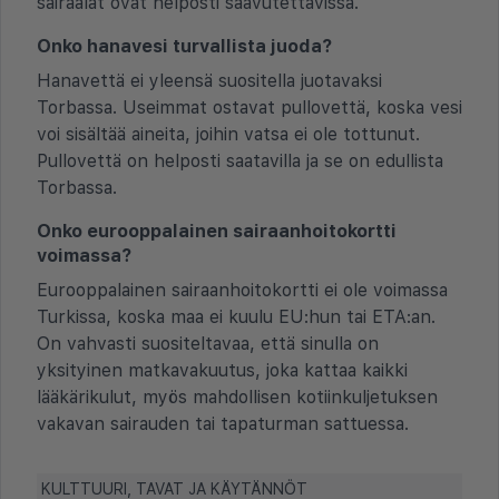
sairaalat ovat helposti saavutettavissa.
Onko hanavesi turvallista juoda?
Hanavettä ei yleensä suositella juotavaksi
Torbassa. Useimmat ostavat pullovettä, koska vesi
voi sisältää aineita, joihin vatsa ei ole tottunut.
Pullovettä on helposti saatavilla ja se on edullista
Torbassa.
Onko eurooppalainen sairaanhoitokortti
voimassa?
Eurooppalainen sairaanhoitokortti ei ole voimassa
Turkissa, koska maa ei kuulu EU:hun tai ETA:an.
On vahvasti suositeltavaa, että sinulla on
yksityinen matkavakuutus, joka kattaa kaikki
lääkärikulut, myös mahdollisen kotiinkuljetuksen
vakavan sairauden tai tapaturman sattuessa.
KULTTUURI, TAVAT JA KÄYTÄNNÖT