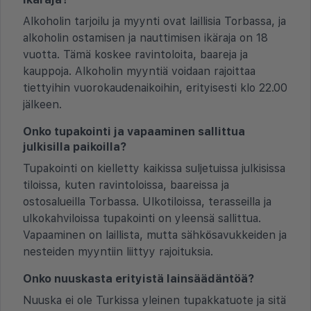
Alkoholin tarjoilu ja myynti ovat laillisia Torbassa, ja
alkoholin ostamisen ja nauttimisen ikäraja on 18
vuotta. Tämä koskee ravintoloita, baareja ja
kauppoja. Alkoholin myyntiä voidaan rajoittaa
tiettyihin vuorokaudenaikoihin, erityisesti klo 22.00
jälkeen.
Onko tupakointi ja vapaaminen sallittua
julkisilla paikoilla?
Tupakointi on kielletty kaikissa suljetuissa julkisissa
tiloissa, kuten ravintoloissa, baareissa ja
ostosalueilla Torbassa. Ulkotiloissa, terasseilla ja
ulkokahviloissa tupakointi on yleensä sallittua.
Vapaaminen on laillista, mutta sähkösavukkeiden ja
nesteiden myyntiin liittyy rajoituksia.
Onko nuuskasta erityistä lainsäädäntöä?
Nuuska ei ole Turkissa yleinen tupakkatuote ja sitä