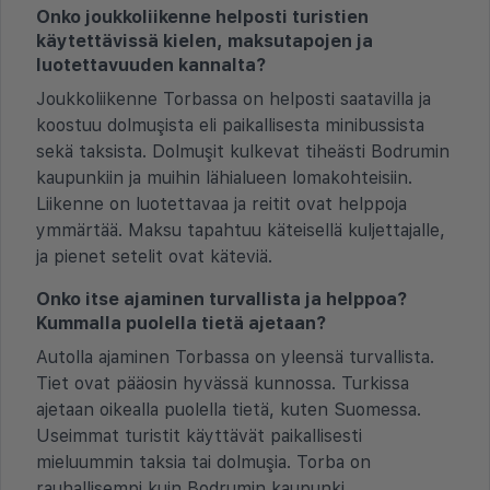
Onko joukkoliikenne helposti turistien
käytettävissä kielen, maksutapojen ja
luotettavuuden kannalta?
Joukkoliikenne Torbassa on helposti saatavilla ja
koostuu dolmuşista eli paikallisesta minibussista
sekä taksista. Dolmuşit kulkevat tiheästi Bodrumin
kaupunkiin ja muihin lähialueen lomakohteisiin.
Liikenne on luotettavaa ja reitit ovat helppoja
ymmärtää. Maksu tapahtuu käteisellä kuljettajalle,
ja pienet setelit ovat käteviä.
Onko itse ajaminen turvallista ja helppoa?
Kummalla puolella tietä ajetaan?
Autolla ajaminen Torbassa on yleensä turvallista.
Tiet ovat pääosin hyvässä kunnossa. Turkissa
ajetaan oikealla puolella tietä, kuten Suomessa.
Useimmat turistit käyttävät paikallisesti
mieluummin taksia tai dolmuşia. Torba on
rauhallisempi kuin Bodrumin kaupunki.