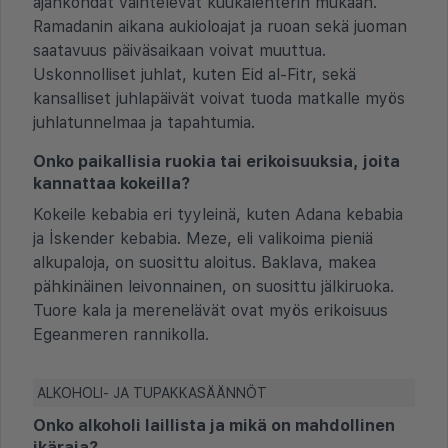
ajankohdat vaihtelevat kuukalenterin mukaan.
Ramadanin aikana aukioloajat ja ruoan sekä juoman
saatavuus päiväsaikaan voivat muuttua.
Uskonnolliset juhlat, kuten Eid al-Fitr, sekä
kansalliset juhlapäivät voivat tuoda matkalle myös
juhlatunnelmaa ja tapahtumia.
Onko paikallisia ruokia tai erikoisuuksia, joita
kannattaa kokeilla?
Kokeile kebabia eri tyyleinä, kuten Adana kebabia
ja İskender kebabia. Meze, eli valikoima pieniä
alkupaloja, on suosittu aloitus. Baklava, makea
pähkinäinen leivonnainen, on suosittu jälkiruoka.
Tuore kala ja merenelävät ovat myös erikoisuus
Egeanmeren rannikolla.
ALKOHOLI- JA TUPAKKASÄÄNNÖT
Onko alkoholi laillista ja mikä on mahdollinen
ikäraja?