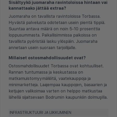
Sisältyykö juomaraha ravintoloissa hintaan vai
kannattaako jättää extraa?
Juomaraha on tavallista ravintoloissa Torbassa.
Hyvästä palvelusta odotetaan usein pientä tippiä.
Suuntaa antava määrä on noin 5-10 prosenttia
loppusummasta. Paikallisimmissa paikoissa on
tavallista pyöristää lasku ylöspäin. Juomaraha
annetaan usein suoraan tarjoilijalle.
Millaiset ostosmahdollisuudet ovat?
Ostosmahdollisuudet Torbassa ovat kohtuulliset.
Rannan tuntumassa ja keskustassa on
matkamuistomyymälöitä, vaatekauppoja ja
minimarketteja. Laajempaa kauppojen, basaarien ja
ketjujen valikoimaa varten on helppo matkustaa
lähellä sijaitsevaan Bodrumin kaupunkiin dolmuşilla.
INFRASTRUKTUURI JA LIIKKUMINEN