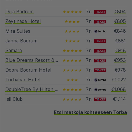
Duja Bodrum
7n
€804
★★★★★
Zeytinada Hotel
7n
€805
★★★★
Mira Suites
7n
€846
★★★★
Janna Bodrum
7n
€881
★★★★
Samara
7n
€918
★★★★★
Blue Dreams Resort & SPA
7n
€953
★★★★★
Doora Bodrum Hotel
7n
€978
★★★★★
Torbahan Hotel
7n
€1.022
★★★
DoubleTree By Hilton Bodrum Isl Club Resort
7n
€1.068
★★★★★
Isil Club
7n
€1.114
★★★★★
Etsi matkoja kohteeseen Torba