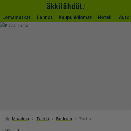
Lomamatkat
Lennot
Kaupunkilomat
Hotelli
Auto
Maailma
Turkki
Bodrum
Torba