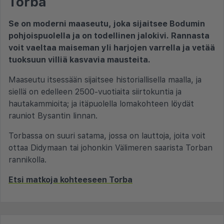
Torba
Se on moderni maaseutu, joka sijaitsee Bodumin
pohjoispuolella ja on todellinen jalokivi. Rannasta
voit vaeltaa maiseman yli harjojen varrella ja vetää
tuoksuun villiä kasvavia mausteita.
Maaseutu itsessään sijaitsee historiallisella maalla, ja
siellä on edelleen 2500-vuotiaita siirtokuntia ja
hautakammioita; ja itäpuolella lomakohteen löydät
rauniot Bysantin linnan.
Torbassa on suuri satama, jossa on lauttoja, joita voit
ottaa Didymaan tai johonkin Välimeren saarista Torban
rannikolla.
Etsi matkoja kohteeseen Torba