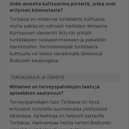
Onko alueella kulttuurisia piirteitä, jotka ovat
erityisen kiinnostavia?
Torbassa on modernia turkkilaista kulttuuria,
mutta paikka on vahvasti matkailun leimaama.
Kulttuuriset elementit liittyvät pitkälti
turkkilaiseen ruokaperinteeseen ja paikallisiin
markkinoihin. Perinteisempää turkkilaista
kulttuuria voi kokea vierailemalla läheisessä
Bodrumin kaupungissa.
TURVALLISUUS JA TERVEYS
Millainen on terveyspalvelujen laatu ja
apteekkien saatavuus?
Terveyspalvelujen taso Torbassa on hyvä,
erityisesti turisteille suunnatuissa yksityisissä
klinikoissa. Apteekkeja on helposti saatavilla
Torbassa. Vaativampaa hoitoa varten Bodrumin