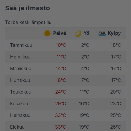
Sää ja ilmasto
Torba keskilämpötila:
Päivä
Yö
Kylpy
Tammikuu
10°C
2°C
18°C
Helmikuu
11°C
2°C
17°C
Maaliskuu
14°C
4°C
17°C
Huhtikuu
18°C
7°C
17°C
Toukokuu
24°C
11°C
20°C
Kesäkuu
29°C
16°C
23°C
Heinäkuu
33°C
19°C
25°C
Elokuu
33°C
19°C
26°C