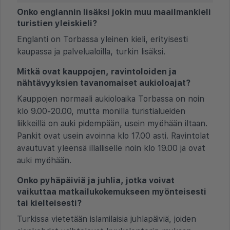
Onko englannin lisäksi jokin muu maailmankieli
turistien yleiskieli?
Englanti on Torbassa yleinen kieli, erityisesti
kaupassa ja palvelualoilla, turkin lisäksi.
Mitkä ovat kauppojen, ravintoloiden ja
nähtävyyksien tavanomaiset aukioloajat?
Kauppojen normaali aukioloaika Torbassa on noin
klo 9.00-20.00, mutta monilla turistialueiden
liikkeillä on auki pidempään, usein myöhään iltaan.
Pankit ovat usein avoinna klo 17.00 asti. Ravintolat
avautuvat yleensä illalliselle noin klo 19.00 ja ovat
auki myöhään.
Onko pyhäpäiviä ja juhlia, jotka voivat
vaikuttaa matkailukokemukseen myönteisesti
tai kielteisesti?
Turkissa vietetään islamilaisia juhlapäiviä, joiden