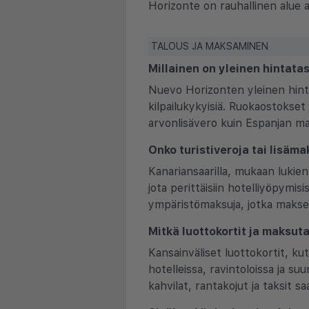
Horizonte on rauhallinen alue a
TALOUS JA MAKSAMINEN
Millainen on yleinen hintata
Nuevo Horizonten yleinen hinta
kilpailukykyisiä. Ruokaostokset 
arvonlisävero kuin Espanjan ma
Onko turistiveroja tai lisäma
Kanariansaarilla, mukaan lukien 
jota perittäisiin hotelliyöpymisist
ympäristömaksuja, jotka makset
Mitkä luottokortit ja maksuta
Kansainväliset luottokortit, k
hotelleissa, ravintoloissa ja su
kahvilat, rantakojut ja taksit 