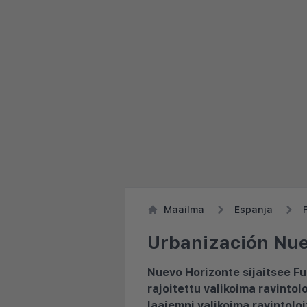
Maailma
Espanja
Urbanización Nue
Nuevo Horizonte sijaitsee Fue
rajoitettu valikoima ravintol
laajempi valikoima ravintolo