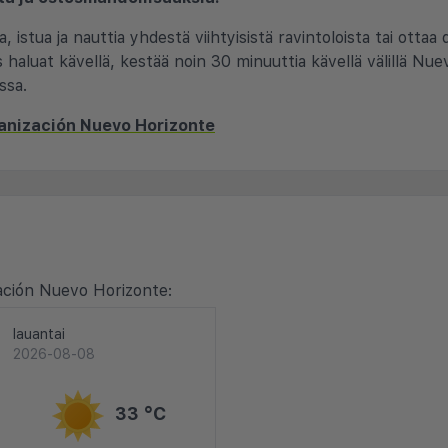
 istua ja nauttia yhdestä viihtyisistä ravintoloista tai ottaa
os haluat kävellä, kestää noin 30 minuuttia kävellä välillä Nuev
ssa.
anización Nuevo Horizonte
ación Nuevo Horizonte:
lauantai
2026-08-08
33 °C