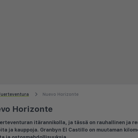
Fuerteventura
Nuevo Horizonte
vo Horizonte
rteventuran itärannikolla, ja tässä on rauhallinen ja re
oita ja kauppoja. Granbyn El Castillo on muutaman kilome
ita ja ostosmahdollisuuksia.