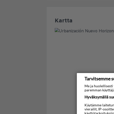
Kartta
Tarvitsemme s
Me ja huolellises
paremman käyttäjä
Hyväksymällä suos
Käytämme laitetunni
vierailit, IP-osoit
käyttötarkoituksii