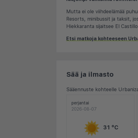
Mutta ei ole viihdeelämää puhua,
Resorts, minibussit ja taksit, j
Hiekkaranta sijaitsee El Castillo
Etsi matkoja kohteeseen Urb
Sää ja ilmasto
Sääennuste kohteelle Urbaniz
perjantai
2026-08-07
31 °C