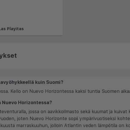
Las Playitas
ykset
kavyöhykkeellä kuin Suomi?
sa. Kello on Nuevo Horizontessa kaksi tuntia Suomen aikaa
lla Nuevo Horizontessa?
eventuralla, jossa on aavikkoilmasto sekä kuumat ja kuivat k
vuoden, joten Nuevo Horizonte sopii ympärivuotiseksi kohteek
kuusta marraskuuhun, jolloin Atlantin veden lämpötila on k