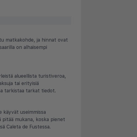
tu matkakohde, ja hinnat ovat
saarilla on alhaisempi
istä alueellista turistiveroa,
aksuja tai erityisiä
 tarkistaa tarkat tiedot.
ne käyvät useimmissa
yvä pitää mukana, koska pienet
ssä Caleta de Fustessa.