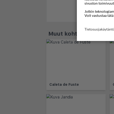
sivuston toimivuut
Jotkin teknologiamm
Voit vastustaa tätä
Tietosuojakäytän
Muut kohteet - Fuerte
Caleta de Fuste