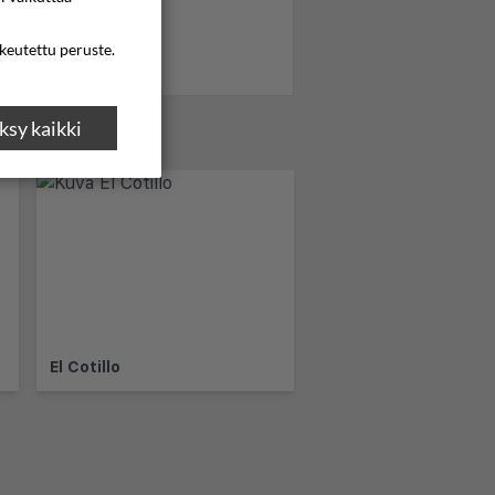
ikeutettu peruste.
sy kaikki
El Cotillo