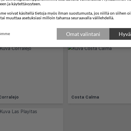
een ja käytettävyyteen.
e voivat käsitellä tietoja myös ilman suostumusta, jos niillä on siihen o
 tai muuttaa asetuksiasi milloin tahansa seuraavalla välilehdellä.
Omat valintani
Hyväk
tömme
ventura
Corralejo
Costa Calma