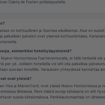
ivan Caleta de Fusten pohjoispuolella.
so?
taso on kohtuullinen ja Suomea edullisempi. Alue on suosit
ja paikalliset palvelut ovat yleensä kohtuuhintaisia. Kanarian
ntereella.
ksuja, esimerkiksi hotelliyöpymisistä?
Nuevo Horizontessa Fuerteventuralla, ei tällä hetkellä ole yle
ä per yö. Joillakin hotelleilla voi silti olla paikallisia palvelum
aan suoraan hotellille. Varauksen yhteydessä kannattaa aina
vat ovat yleisiä?
uten Visa ja MasterCard, ovat yleisiä Nuevo Horizontessa ja 
uremmissa liikkeissä. Pieni määrä euroja käteisenä on silti h
saattavat suosia käteismaksua. Pankkiautomaatteja on läheise