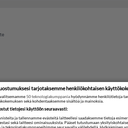
uostumuksesi tarjotaksemme henkilökohtaisen käyttöko
ti valitsemamme
50 teknologiakumppania
hyödynnämme henkilötietoja ta
kokemuksen sekä kohdentaaksemme sisältöä ja mainoksia.
tut tietojesi käyttöön seuraavasti:
steita ja tallennamme evästeitä laitteellesi saadaksemme tietoja esimerkik
teestasi sekä laitteesi ominaisuuksista. Pääset tutustumaan yksityiskohtaise
n ja teknologiakumppaneihimme seuraavalla välilehdellä. Hylkääminen vo