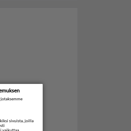
kemuksen
rjotaksemme
si sivuista, joilla
sti
i vaikuttaa