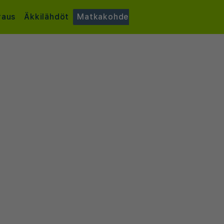
raus
Äkkilähdöt
Matkakohde